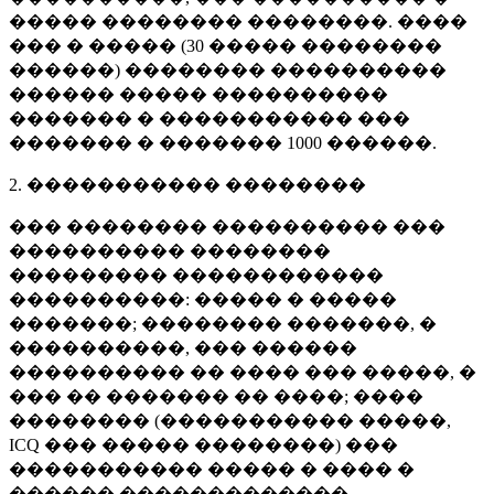
����� �������� ��������. ����
��� � ����� (
30 �����
��������
������) �������� ����������
������ ����� ����������
������� � ����������� ���
������� � �������
1000 ������
.
2. ����������� ��������
��� �������� ���������� ���
���������� ��������
��������� ������������
����������: ����� � �����
�������; �������� �������, �
����������, ��� ������
���������� �� ���� ��� �����, �
��� �� ������� �� ����; ����
�������� (����������� �����,
ICQ ��� ����� ��������) ���
����������� ����� � ���� �
������ �������������.