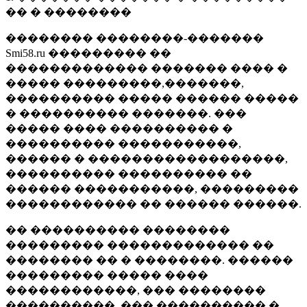
�� � ��������
�������� ��������-�������
Smi58.ru ��������� ��
������������� ������� ���� �
����� ���������,�������,
���������� ����� ������ �����
� ���������� �������. ���
����� ���� ���������� �
���������� �����������,
������ � ������������������,
���������� ���������� ��
������ �����������, ���������
������������ �� ������ ������.
�� ���������� ��������
��������� ������������� ��
�������� �� � ��������. ������
��������� ����� ����
������������, ��� ��������
����������, ��� ���������� �