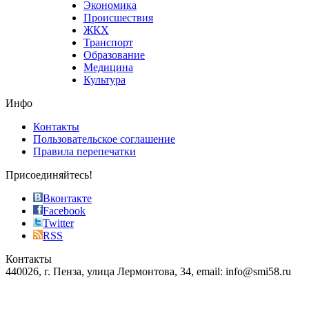
Экономика
sells
Происшествия
the
ЖКХ
best
Транспорт
phyrevape.com
Образование
vape
Медицина
store
Культура
on
the
Инфо
pursuit
of
Контакты
the
Пользовательское соглашение
most
Правила перепечатки
effective
sophistication
Присоединяйтесь!
also
just
Вконтакте
the
Facebook
right
Twitter
blend
RSS
in
Контакты
creation
440026, г. Пенза, улица Лермонтова, 34, email: info@smi58.ru
completely
unique
Все порталы НМГ
dazzling