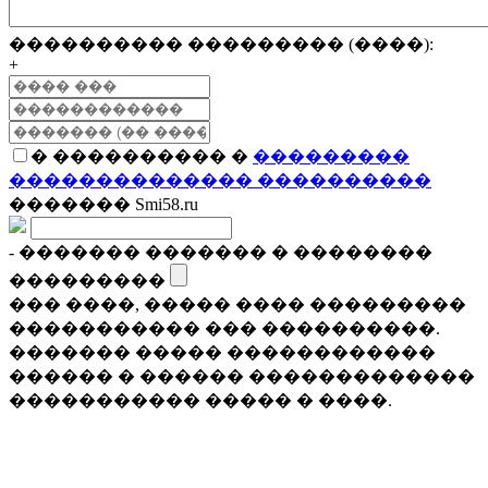
���������� ��������� (����):
+
� ���������� �
���������
�������������� ����������
������� Smi58.ru
- ������� ������� � ��������
���������
��� ����, ����� ���� ���������
����������� ��� ����������.
������� ����� ������������
������ � ������ �������������
����������� ����� � ����.