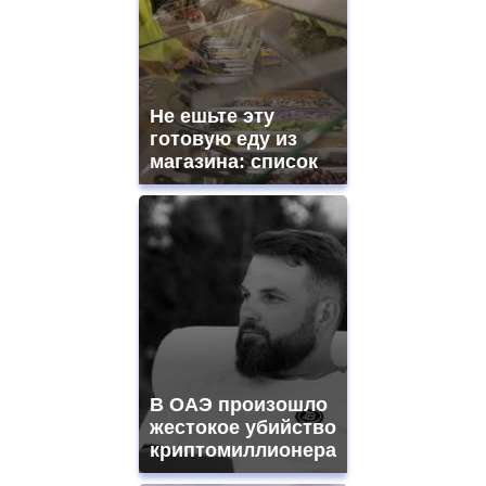
aaa
swiss
movement.
https://gradewatches.to/
mens
and
Не ешьте эту
ladies
готовую еду из
watches
магазина: список
for
sale.
https://www.replicasrelojes.to/
mens
and
ladies
watches
for
sale.
best
vape
shops
В ОАЭ произошло
site.
offer
жестокое убийство
all
криптомиллионера
kinds
of