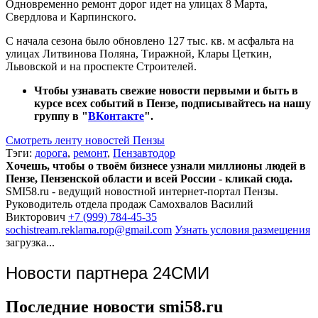
Одновременно ремонт дорог идет на улицах 8 Марта,
Свердлова и Карпинского.
С начала сезона было обновлено 127 тыс. кв. м асфальта на
улицах Литвинова Поляна, Тиражной, Клары Цеткин,
Львовской и на проспекте Строителей.
Чтобы узнавать свежие новости первыми и быть в
курсе всех событий в Пензе, подписывайтесь на нашу
группу в "
ВКонтакте
".
Смотреть ленту новостей Пензы
Тэги:
дорога
,
ремонт
,
Пензавтодор
Хочешь, чтобы о твоём бизнесе узнали миллионы людей в
Пензе, Пензенской области и всей России - кликай сюда.
SMI58.ru - ведущий новостной интернет-портал Пензы.
Руководитель отдела продаж
Самохвалов Василий
Викторович
+7 (999) 784-45-35
sochistream.reklama.rop@gmail.com
Узнать условия размещения
загрузка...
Новости партнера 24СМИ
Последние новости smi58.ru