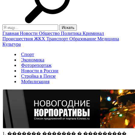
Главная
Новости
Общество
Политика
Криминал
Происшествия
ЖКХ
Транспорт
Образование
Медицина
Культура
Спорт
Экономика
Фоторепортаж
Новости в России
Стройка в Пензе
Мобилизация
1. ������� ������� � ���������