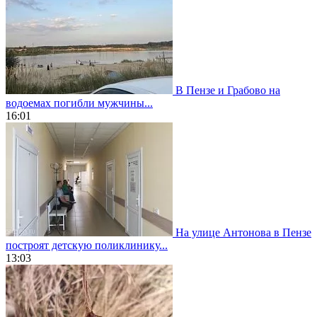
В Пензе и Грабово на
водоемах погибли мужчины...
16:01
На улице Антонова в Пензе
построят детскую поликлинику...
13:03