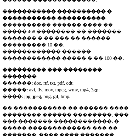
����������� ���������� �
����������� ����������
���������� ������ ���� ��
�����
468 ��������
�� �������
������� � �� ��� �� ������
���������
10 ��.
������������ ������
������������ ����� � ��
100 ��.
��������� ��� ��������
�������
������:
doc, rtf, txt, pdf, odt;
�����:
avi, flv, mov, mpeg, wmv, mp4, 3gp;
����:
jpg, jpeg, png, gif, bmp.
�� ����������� �� ������ ����
�������� ������ ��������, ���
��� ������� ������������, �
����� ������������� ��� ��
�������. ���� ���� �������