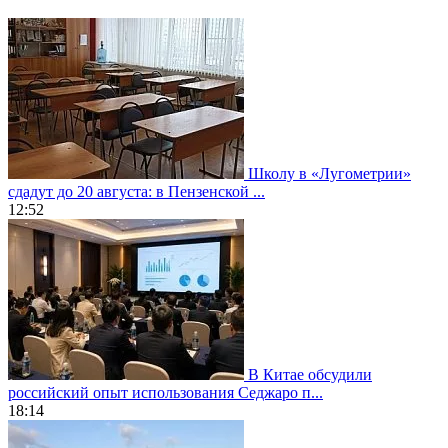
Школу в «Лугометрии»
сдадут до 20 августа: в Пензенской ...
12:52
В Китае обсудили
российский опыт использования Седжаро п...
18:14