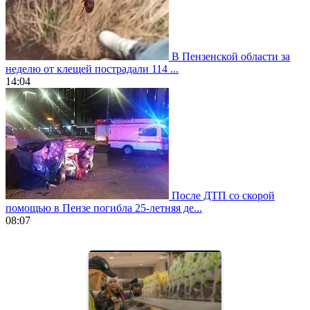
В Пензенской области за
неделю от клещей пострадали 114 ...
14:04
После ДТП со скорой
помощью в Пензе погибла 25-летняя де...
08:07
https://www.vapesstores.fr/
meilleure
cigarette
electronique
best
quality