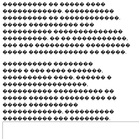
��������� �� ����� ����
������������. ����������
��������� �� ������������.
����� ���������� ���
���������� ��������������
���������. �� �� �����������,
��� ��� ���������� ���������
����� ������������ �� �����.
���������� ��������
���� � ��� ���� �������,
���������� ����, ������ �
�����������������,
���������� ���������� ��
����� ������ ������ ��� ��
����� ����������
������������, ����������
���������� ��� ��������.