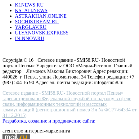
type.
K1NEWS.RU
reddit
KSTATI.NEWS
sevenfridayreplica.ru
ASTRAKHAN.ONLINE
sevenfriday
SOCHISTREAM.RU
outlet
YARGLAV.RU
is
ULYANOVSK.EXPRESS
the
IN-NNOV.RU
first
choice
Согласие на обработку персональных данных
Политика по
for
защите персональных данных
high-
Copyright © 16+ Сетевое издание «SMI58.RU- Новостной
end
портал Пензы» Учредитель: ООО «Медиа-Регион». Главный
people.
редактор – Лимонов Максим Викторович Адрес редакции:
440026, г. Пенза, улица Лермонтова, 34 Телефон редакции: +7
(987) 504 16 90 Адрес эл. почты редакции: info@smi58.ru
Сетевое издание «SMI58.RU- Новостной портал Пензы»
зарегистрировано Федеральной службой по надзору в сфере
связи, информационных технологий и массовых
коммуникаций (регистрационный номер Эл № ФС77-64334 от
31.12.2015)
Разработка, создание и продвижение сайта:
агентство интернет-маркетинга