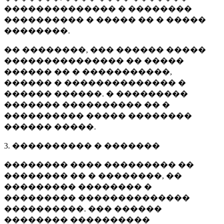
�������������� � ��������
���������� � ����� �� � �����
��������.
�� ��������, ��� ������ �����
��������������� �� �����
������ �� � �����������,
������ � �������������� �
������ ������. � ���������
������� ���������� �� �
���������� ����� ��������
������ �����.
3. ���������� � �������
�������� ���� ��������� ��
�������� �� � ��������, ��
��������� �������� �
��������� ��������������
����������. ��� ������
�������� ����������