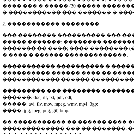
���� ��� � ����� (
30 �����
�������
� ����������� ��� ������� � ��
2. ����������� ��������
��� �������� ���������� ��� ��
����� �������; �������� �������,
������� �� ����; ���� �������� (
� ���� � ������ �������������.
����������� ���������� � ����
���������� ������ ���� �� ����
������������ ������ ���������
��������� ��� �������� ������
������:
doc, rtf, txt, pdf, odt;
�����:
avi, flv, mov, mpeg, wmv, mp4, 3gp;
����:
jpg, jpeg, png, gif, bmp.
�� ����������� �� ������ ���� �
������������� ��� �� �������. 