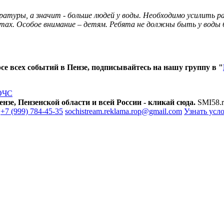
ратуры, а значит - больше людей у воды. Необходимо усилить р
тах. Особое внимание – детям. Ребята не должны быть у воды б
е всех событий в Пензе, подписывайтесь на нашу группу в "
ОЧС
зе, Пензенской области и всей России - кликай сюда.
SMI58.r
+7 (999) 784-45-35
sochistream.reklama.rop@gmail.com
Узнать усл