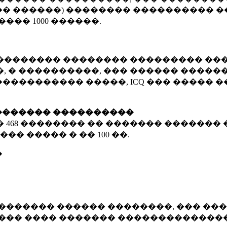
� ������) �������� ���������� �
�����
1000 ������
.
�������� �������� ��������� ���
 � ����������, ��� ������ �������
����������� �����, ICQ ��� �����
������� ����������
�
468 ��������
�� ������� ������� 
��� ����� � ��
100 ��.
�
������� ������ ��������, ��� ���
���� ���� ������� ��������������