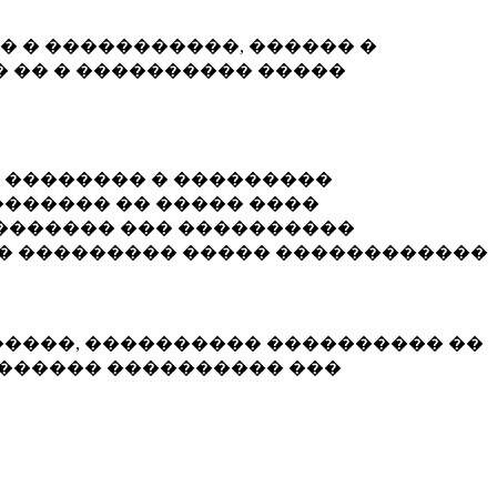
� � �����������, ������ �
 �� � ���������� �����
� �������� � ���������
������ �� ����� ����
������� ��� ����������
�� ��������� ����� ������������
�����, ���������� ���������� ��
������� ���������� ���