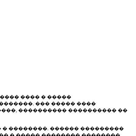
����� ���� � �����
�������. ��� ����� ����
���, ���������� ���������� ��
 � ��������. ������ ���������
�� � ����� �������� ��������.