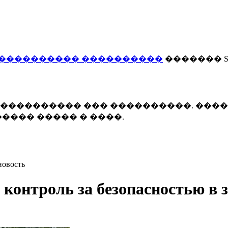
���������� ����������
������� Smi
 ����������� ��� ����������. ���
���� ����� � ����.
новость
контроль за безопасностью в 