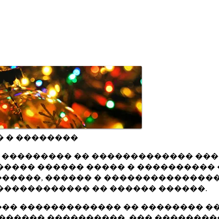
� � ��������
ru ��������� �� ������������� ��
���� ������ ����� � ���������� 
�����, ������ � ���������������
������������ �� ������ ������.
�� ������������� �� �������� ��
������ ����������, ��� ��������