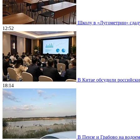
Школу в «Лугометрии» сдадут
12:52
В Китае обсудили российски
18:14
В Пензе и Грабово на водое