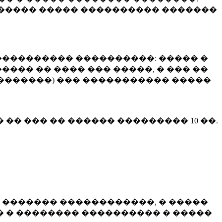
����� ����� ���������� �������
��������� ����������: ����� �
��� �� ���� ��� �����, � ��� ��
 ��������) ��� ����������� �����
� �� ��� �� ������ ���������
10 ��.
 ������� ������������, � �����
 � �������� ���������� � �����