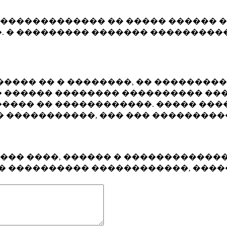
�������������� �� ����� ������ �
. � ��������� ������� ����������
���� �� � ��������, �� ��������
 ������ �������� ���������� ���
���� �� ������������. ����� ���
� �����������, ��� ��� ��������
���� ����, ������ � ������������
�� ���������� ������������, ���