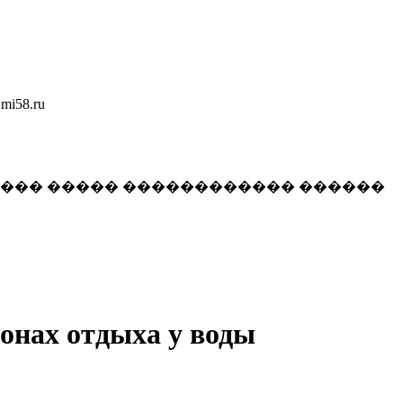
58.ru
���� ����� ������������ ������
зонах отдыха у воды