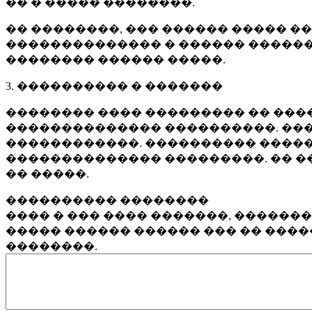
�� � ����� ��������.
�� ��������, ��� ������ ����� �
�������������� � ������ ������
�������� ������ �����.
3. ���������� � �������
�������� ���� ��������� �� ����
�������������� ����������. ���
������������. ���������� �����
�������������� ���������. �� �
�� �����.
���������� ��������
���� � ��� ���� �������, ������
����� ������ ������ ��� �� ���
��������.