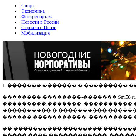
Спорт
Экономика
Фоторепортаж
Новости в России
Стройка в Пензе
Мобилизация
1. ������� ������� � ��������� �
�������� ��������-������� Smi58.
���������,�������, ���������� �
���������� � ���������� ������
������ �����������, ��������� 
�� ���������� �������� �������
����� ���� ������������, ��� ��