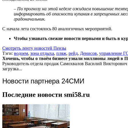
– По прогнозу на этой неделе ожидаем повышение темпе
информировать об опасности купания в запрещенных мес
градоначальник.
С начала лета состоялось 80 аналогичных мероприятий.
Чтобы узнавать свежие новости первыми и быть в курс
Смотреть ленту новостей Пензы
Тэги:
водоем
,
зона отдыха
,
пляж
,
рейд
,
Денисов
,
управление Г
Хочешь, чтобы о твоём бизнесе узнали миллионы людей в Пен
Руководитель отдела продаж
Самохвалов Василий Викторович
загрузка...
Новости партнера 24СМИ
Последние новости smi58.ru