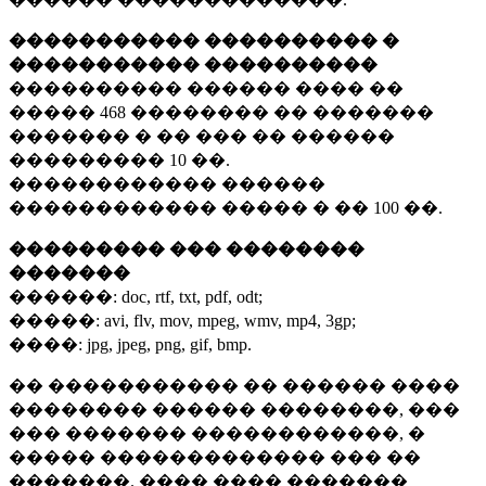
����������� ���������� �
����������� ����������
���������� ������ ���� ��
�����
468 ��������
�� �������
������� � �� ��� �� ������
���������
10 ��.
������������ ������
������������ ����� � ��
100 ��.
��������� ��� ��������
�������
������:
doc, rtf, txt, pdf, odt;
�����:
avi, flv, mov, mpeg, wmv, mp4, 3gp;
����:
jpg, jpeg, png, gif, bmp.
�� ����������� �� ������ ����
�������� ������ ��������, ���
��� ������� ������������, �
����� ������������� ��� ��
�������. ���� ���� �������