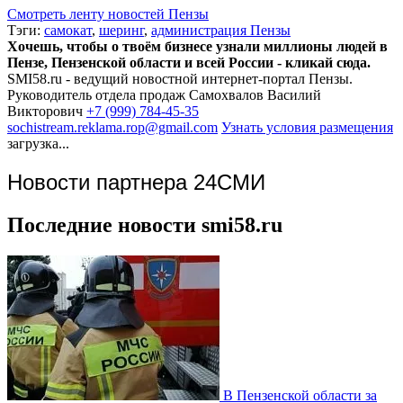
Смотреть ленту новостей Пензы
Тэги:
самокат
,
шеринг
,
администрация Пензы
Хочешь, чтобы о твоём бизнесе узнали миллионы людей в
Пензе, Пензенской области и всей России - кликай сюда.
SMI58.ru - ведущий новостной интернет-портал Пензы.
Руководитель отдела продаж
Самохвалов Василий
Викторович
+7 (999) 784-45-35
sochistream.reklama.rop@gmail.com
Узнать условия размещения
загрузка...
Новости партнера 24СМИ
Последние новости smi58.ru
В Пензенской области за