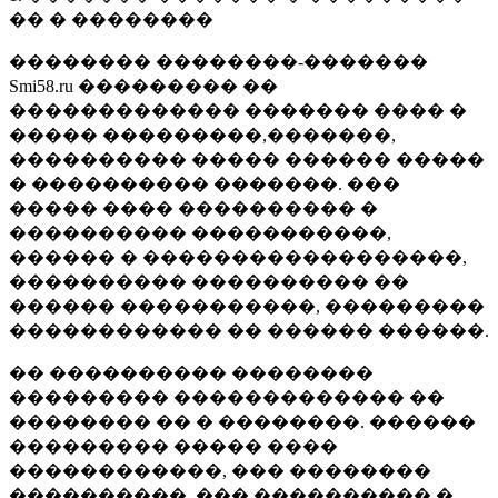
�� � ��������
�������� ��������-�������
Smi58.ru ��������� ��
������������� ������� ���� �
����� ���������,�������,
���������� ����� ������ �����
� ���������� �������. ���
����� ���� ���������� �
���������� �����������,
������ � ������������������,
���������� ���������� ��
������ �����������, ���������
������������ �� ������ ������.
�� ���������� ��������
��������� ������������� ��
�������� �� � ��������. ������
��������� ����� ����
������������, ��� ��������
����������, ��� ���������� �