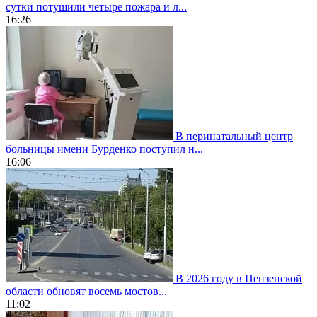
сутки потушили четыре пожара и л...
16:26
В перинатальный центр
больницы имени Бурденко поступил н...
16:06
В 2026 году в Пензенской
области обновят восемь мостов...
11:02