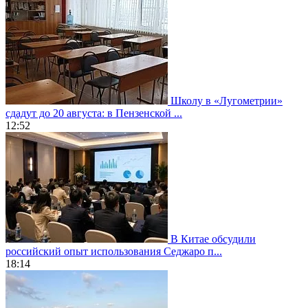
Школу в «Лугометрии»
сдадут до 20 августа: в Пензенской ...
12:52
В Китае обсудили
российский опыт использования Седжаро п...
18:14