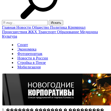
Главная
Новости
Общество
Политика
Криминал
Происшествия
ЖКХ
Транспорт
Образование
Медицина
Культура
Спорт
Экономика
Фоторепортаж
Новости в России
Стройка в Пензе
Мобилизация
1. ������� ������� � ���������