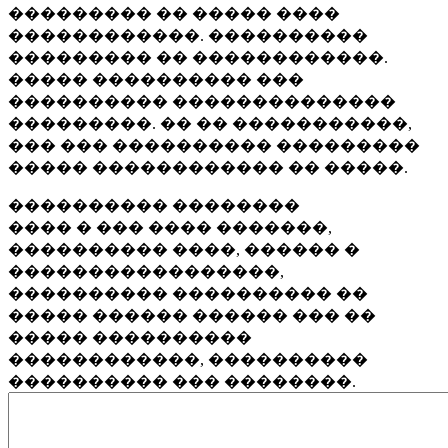
��������� �� ����� ����
������������. ����������
��������� �� ������������.
����� ���������� ���
���������� ��������������
���������. �� �� �����������,
��� ��� ���������� ���������
����� ������������ �� �����.
���������� ��������
���� � ��� ���� �������,
���������� ����, ������ �
�����������������,
���������� ���������� ��
����� ������ ������ ��� ��
����� ����������
������������, ����������
���������� ��� ��������.