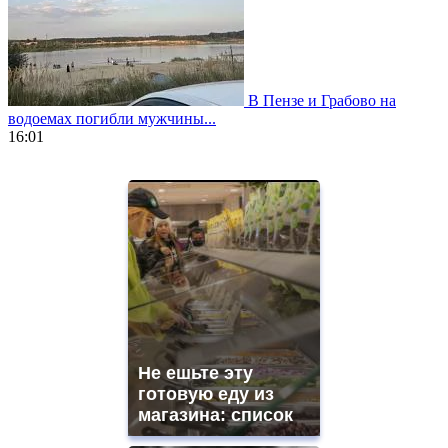
В Пензе и Грабово на
водоемах погибли мужчины...
16:01
https://www.vapesstores.fr/
meilleure
cigarette
electronique
best
quality
aaa
swiss
movement.
https://gradewatches.to/
mens
and
Не ешьте эту
ladies
готовую еду из
watches
магазина: список
for
sale.