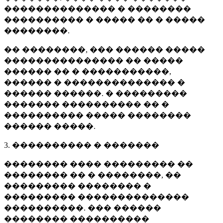
�������������� � ��������
���������� � ����� �� � �����
��������.
�� ��������, ��� ������ �����
��������������� �� �����
������ �� � �����������,
������ � �������������� �
������ ������. � ���������
������� ���������� �� �
���������� ����� ��������
������ �����.
3. ���������� � �������
�������� ���� ��������� ��
�������� �� � ��������, ��
��������� �������� �
��������� ��������������
����������. ��� ������
�������� ����������