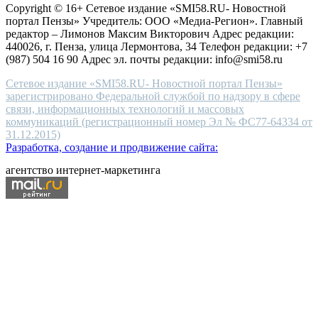
Copyright © 16+ Сетевое издание «SMI58.RU- Новостной
end
портал Пензы» Учредитель: ООО «Медиа-Регион». Главный
people.
редактор – Лимонов Максим Викторович Адрес редакции:
440026, г. Пенза, улица Лермонтова, 34 Телефон редакции: +7
(987) 504 16 90 Адрес эл. почты редакции: info@smi58.ru
Сетевое издание «SMI58.RU- Новостной портал Пензы»
зарегистрировано Федеральной службой по надзору в сфере
связи, информационных технологий и массовых
коммуникаций (регистрационный номер Эл № ФС77-64334 от
31.12.2015)
Разработка, создание и продвижение сайта:
агентство интернет-маркетинга