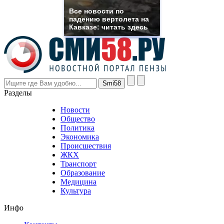
rolex
Все новости по
even
падению вертолета на
though
Кавказе: читать здесь
the
prices
are
higher
however
visitors
nevertheless
Разделы
believe
that
Новости
good
Общество
value.
Политика
who
Экономика
sells
Происшествия
the
ЖКХ
best
Транспорт
phyrevape.com
Образование
vape
Медицина
store
Культура
on
the
Инфо
pursuit
of