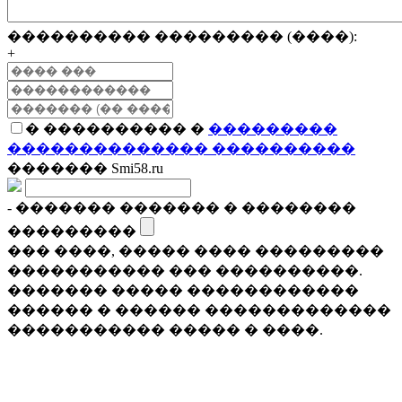
���������� ��������� (����):
+
� ���������� �
���������
�������������� ����������
������� Smi58.ru
- ������� ������� � ��������
���������
��� ����, ����� ���� ���������
����������� ��� ����������.
������� ����� ������������
������ � ������ �������������
����������� ����� � ����.