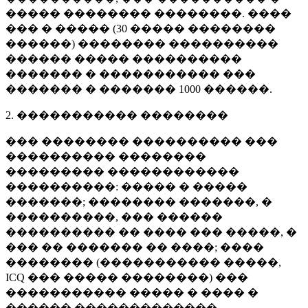
����� �������� ��������. ����
��� � ����� (
30 �����
��������
������) �������� ����������
������ ����� ����������
������� � ����������� ���
������� � �������
1000 ������
.
2. ����������� ��������
��� �������� ���������� ���
���������� ��������
��������� ������������
����������: ����� � �����
�������; �������� �������, �
����������, ��� ������
���������� �� ���� ��� �����, �
��� �� ������� �� ����; ����
�������� (����������� �����,
ICQ ��� ����� ��������) ���
����������� ����� � ���� �
������ �������������.