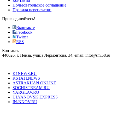
Контакты
the
Пользовательское соглашение
most
Правила перепечатки
effective
sophistication
Присоединяйтесь!
also
just
Вконтакте
the
Facebook
right
Twitter
blend
RSS
in
Контакты
creation
440026, г. Пенза, улица Лермонтова, 34, email: info@smi58.ru
completely
unique
Все порталы НМГ
dazzling
type.
K1NEWS.RU
reddit
KSTATI.NEWS
sevenfridayreplica.ru
ASTRAKHAN.ONLINE
sevenfriday
SOCHISTREAM.RU
outlet
YARGLAV.RU
is
ULYANOVSK.EXPRESS
the
IN-NNOV.RU
first
choice
Согласие на обработку персональных данных
Политика по
for
защите персональных данных
high-