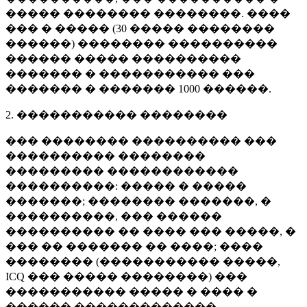
����� �������� ��������. ����
��� � ����� (
30 �����
��������
������) �������� ����������
������ ����� ����������
������� � ����������� ���
������� � �������
1000 ������
.
2. ����������� ��������
��� �������� ���������� ���
���������� ��������
��������� ������������
����������: ����� � �����
�������; �������� �������, �
����������, ��� ������
���������� �� ���� ��� �����, �
��� �� ������� �� ����; ����
�������� (����������� �����,
ICQ ��� ����� ��������) ���
����������� ����� � ���� �
������ �������������.