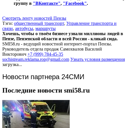
группу в
"ВКонтакте"
,
"
Facebook"
.
Смотреть ленту новостей Пензы
Тэги:
общественный транспорт
,
Управление транспорта и
связи
,
автобусы
,
маршруты
Хочешь, чтобы о твоём бизнесе узнали миллионы людей в
Пензе, Пензенской области и всей России - кликай сюда.
SMI58.ru - ведущий новостной интернет-портал Пензы.
Руководитель отдела продаж
Самохвалов Василий
Викторович
+7 (999) 784-45-35
sochistream.reklama.rop@gmail.com
Узнать условия размещения
загрузка...
Новости партнера 24СМИ
Последние новости smi58.ru