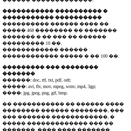
����������� ���������� �
����������� ����������
���������� ������ ���� ��
�����
468 ��������
�� �������
������� � �� ��� �� ������
���������
10 ��.
������������ ������
������������ ����� � ��
100 ��.
��������� ��� ��������
�������
������:
doc, rtf, txt, pdf, odt;
�����:
avi, flv, mov, mpeg, wmv, mp4, 3gp;
����:
jpg, jpeg, png, gif, bmp.
�� ����������� �� ������ ����
�������� ������ ��������, ���
��� ������� ������������, �
����� ������������� ��� ��
�������. ���� ���� �������