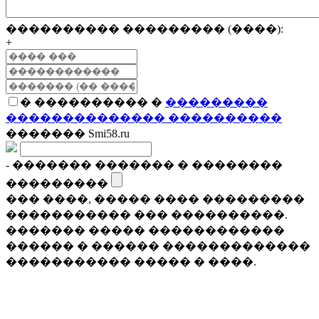
���������� ��������� (����):
+
� ���������� �
���������
�������������� ����������
������� Smi58.ru
- ������� ������� � ��������
���������
��� ����, ����� ���� ���������
����������� ��� ����������.
������� ����� ������������
������ � ������ �������������
����������� ����� � ����.