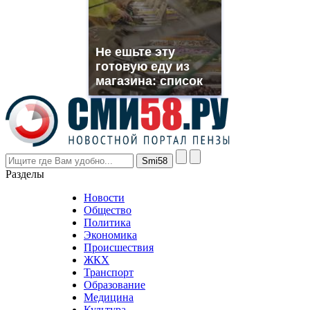
need.
replica
franck
muller
Не ешьте эту
rolex
готовую еду из
even
though
магазина: список
the
prices
are
higher
however
visitors
nevertheless
Разделы
believe
that
Новости
good
Общество
value.
Политика
who
Экономика
sells
Происшествия
the
ЖКХ
best
Транспорт
phyrevape.com
Образование
vape
Медицина
store
Культура