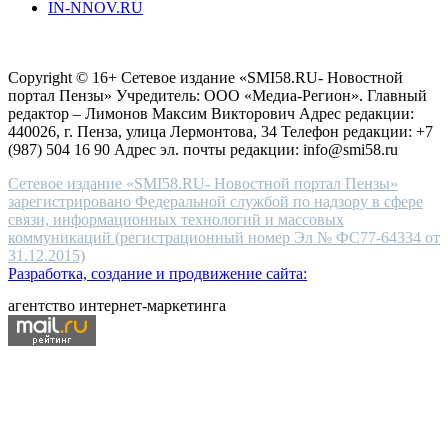
IN-NNOV.RU
first
choice
Согласие на обработку персональных данных
Политика по
for
защите персональных данных
high-
Copyright © 16+ Сетевое издание «SMI58.RU- Новостной
end
портал Пензы» Учредитель: ООО «Медиа-Регион». Главный
people.
редактор – Лимонов Максим Викторович Адрес редакции:
440026, г. Пенза, улица Лермонтова, 34 Телефон редакции: +7
(987) 504 16 90 Адрес эл. почты редакции: info@smi58.ru
Сетевое издание «SMI58.RU- Новостной портал Пензы»
зарегистрировано Федеральной службой по надзору в сфере
связи, информационных технологий и массовых
коммуникаций (регистрационный номер Эл № ФС77-64334 от
31.12.2015)
Разработка, создание и продвижение сайта:
агентство интернет-маркетинга