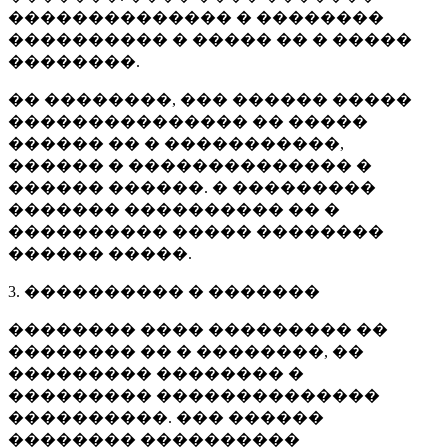
�������������� � ��������
���������� � ����� �� � �����
��������.
�� ��������, ��� ������ �����
��������������� �� �����
������ �� � �����������,
������ � �������������� �
������ ������. � ���������
������� ���������� �� �
���������� ����� ��������
������ �����.
3. ���������� � �������
�������� ���� ��������� ��
�������� �� � ��������, ��
��������� �������� �
��������� ��������������
����������. ��� ������
�������� ����������