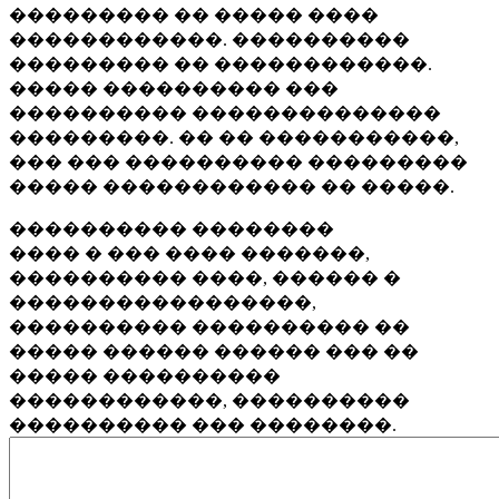
��������� �� ����� ����
������������. ����������
��������� �� ������������.
����� ���������� ���
���������� ��������������
���������. �� �� �����������,
��� ��� ���������� ���������
����� ������������ �� �����.
���������� ��������
���� � ��� ���� �������,
���������� ����, ������ �
�����������������,
���������� ���������� ��
����� ������ ������ ��� ��
����� ����������
������������, ����������
���������� ��� ��������.