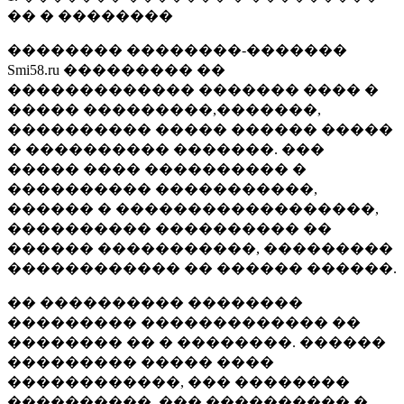
�� � ��������
�������� ��������-�������
Smi58.ru ��������� ��
������������� ������� ���� �
����� ���������,�������,
���������� ����� ������ �����
� ���������� �������. ���
����� ���� ���������� �
���������� �����������,
������ � ������������������,
���������� ���������� ��
������ �����������, ���������
������������ �� ������ ������.
�� ���������� ��������
��������� ������������� ��
�������� �� � ��������. ������
��������� ����� ����
������������, ��� ��������
����������, ��� ���������� �