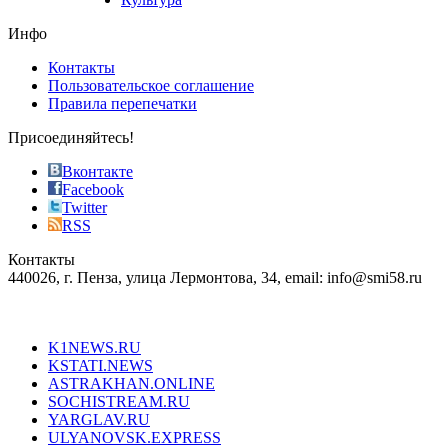
on
the
Инфо
pursuit
of
Контакты
the
Пользовательское соглашение
most
Правила перепечатки
effective
sophistication
Присоединяйтесь!
also
just
Вконтакте
the
Facebook
right
Twitter
blend
RSS
in
Контакты
creation
440026, г. Пенза, улица Лермонтова, 34, email: info@smi58.ru
completely
unique
Все порталы НМГ
dazzling
type.
K1NEWS.RU
reddit
KSTATI.NEWS
sevenfridayreplica.ru
ASTRAKHAN.ONLINE
sevenfriday
SOCHISTREAM.RU
outlet
YARGLAV.RU
is
ULYANOVSK.EXPRESS
the