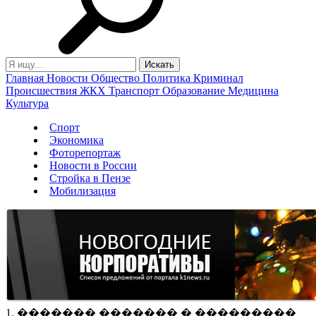
Главная
Новости
Общество
Политика
Криминал
Происшествия
ЖКХ
Транспорт
Образование
Медицина
Культура
Спорт
Экономика
Фоторепортаж
Новости в России
Стройка в Пензе
Мобилизация
1. ������� ������� � ���������