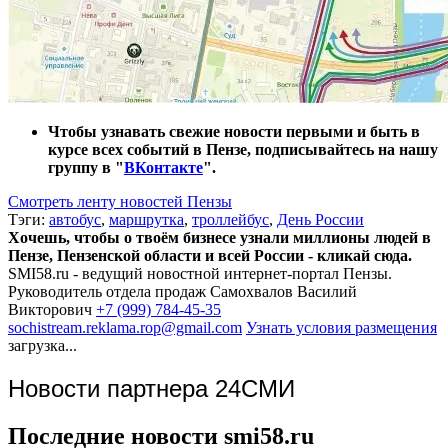
Чтобы узнавать свежие новости первыми и быть в
курсе всех событий в Пензе, подписывайтесь на нашу
группу в "
ВКонтакте
".
Смотреть ленту новостей Пензы
Тэги:
автобус
,
маршрутка
,
троллейбус
,
День России
Хочешь, чтобы о твоём бизнесе узнали миллионы людей в
Пензе, Пензенской области и всей России - кликай сюда.
SMI58.ru - ведущий новостной интернет-портал Пензы.
Руководитель отдела продаж
Самохвалов Василий
Викторович
+7 (999) 784-45-35
sochistream.reklama.rop@gmail.com
Узнать условия размещения
загрузка...
Новости партнера 24СМИ
Последние новости smi58.ru