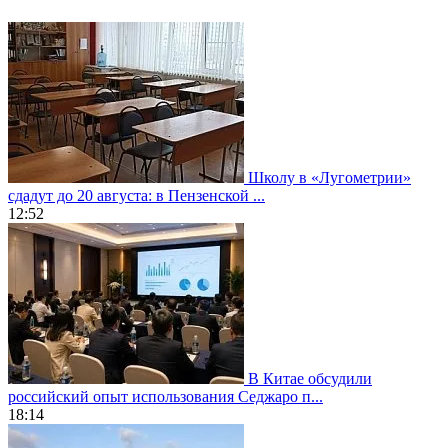
Школу в «Лугометрии»
сдадут до 20 августа: в Пензенской ...
12:52
В Китае обсудили
российский опыт использования Седжаро п...
18:14