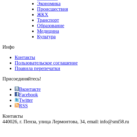
who
Экономика
sells
Происшествия
the
ЖКХ
best
Транспорт
phyrevape.com
Образование
vape
Медицина
store
Культура
on
the
Инфо
pursuit
of
Контакты
the
Пользовательское соглашение
most
Правила перепечатки
effective
sophistication
Присоединяйтесь!
also
just
Вконтакте
the
Facebook
right
Twitter
blend
RSS
in
Контакты
creation
440026, г. Пенза, улица Лермонтова, 34, email: info@smi58.ru
completely
unique
Все порталы НМГ
dazzling