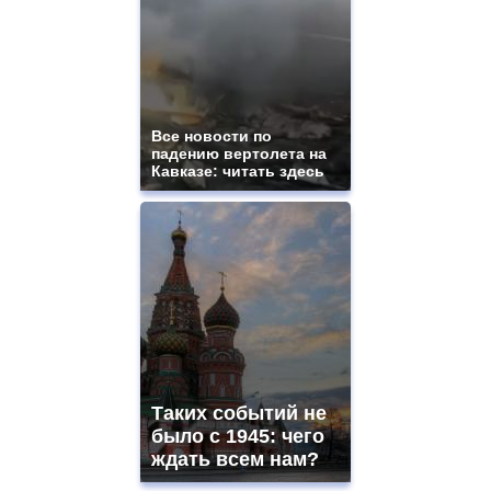
aaa
swiss
movement.
https://gradewatches.to/
mens
and
ladies
Все новости по
падению вертолета на
watches
Кавказе: читать здесь
for
sale.
https://www.replicasrelojes.to/
mens
and
ladies
watches
for
sale.
best
vape
shops
Таких событий не
site.
offer
было с 1945: чего
all
ждать всем нам?
kinds