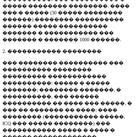
����� �������� ��������. ����
��� � ����� (
30 �����
��������
������) �������� ����������
������ ����� ����������
������� � ����������� ���
������� � �������
1000 ������
.
2. ����������� ��������
��� �������� ���������� ���
���������� ��������
��������� ������������
����������: ����� � �����
�������; �������� �������, �
����������, ��� ������
���������� �� ���� ��� �����, �
��� �� ������� �� ����; ����
�������� (����������� �����,
ICQ ��� ����� ��������) ���
����������� ����� � ���� �
������ �������������.