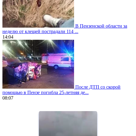
В Пензенской области за
неделю от клещей пострадали 114 ...
14:04
После ДТП со скорой
помощью в Пензе погибла 25-летняя де...
08:07
https://www.vapesstores.fr/
meilleure
cigarette
electronique
best
quality