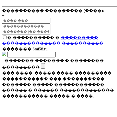
���������� ��������� (����):
+
� ���������� �
���������
�������������� ����������
������� Smi58.ru
- ������� ������� � ��������
���������
��� ����, ����� ���� ���������
����������� ��� ����������.
������� ����� ������������
������ � ������ �������������
����������� ����� � ����.