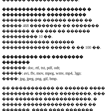
����������� ���������� �
����������� ����������
���������� ������ ���� ��
�����
468 ��������
�� �������
������� � �� ��� �� ������
���������
10 ��.
������������ ������
������������ ����� � ��
100 ��.
��������� ��� ��������
�������
������:
doc, rtf, txt, pdf, odt;
�����:
avi, flv, mov, mpeg, wmv, mp4, 3gp;
����:
jpg, jpeg, png, gif, bmp.
�� ����������� �� ������ ����
�������� ������ ��������, ���
��� ������� ������������, �
����� ������������� ��� ��
�������. ���� ���� �������