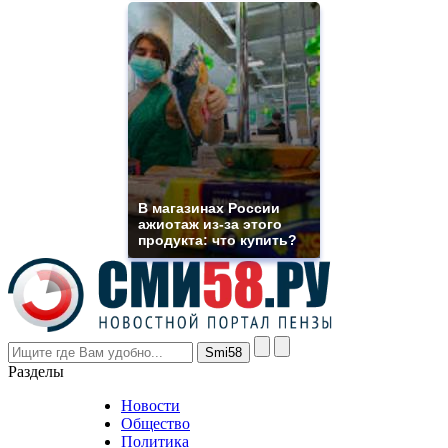
of
high
quality
https://www.phoenix-
suns.ru/
which
you
need.
replica
franck
muller
rolex
В магазинах России
even
ажиотаж из-за этого
though
продукта: что купить?
the
prices
are
higher
however
visitors
nevertheless
Разделы
believe
that
Новости
good
Общество
value.
Политика