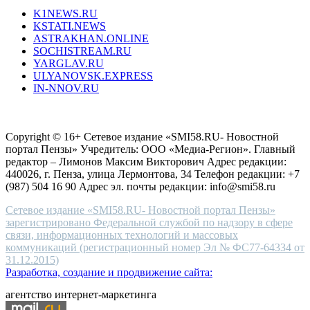
type.
K1NEWS.RU
reddit
KSTATI.NEWS
sevenfridayreplica.ru
ASTRAKHAN.ONLINE
sevenfriday
SOCHISTREAM.RU
outlet
YARGLAV.RU
is
ULYANOVSK.EXPRESS
the
IN-NNOV.RU
first
choice
Согласие на обработку персональных данных
Политика по
for
защите персональных данных
high-
Copyright © 16+ Сетевое издание «SMI58.RU- Новостной
end
портал Пензы» Учредитель: ООО «Медиа-Регион». Главный
people.
редактор – Лимонов Максим Викторович Адрес редакции:
440026, г. Пенза, улица Лермонтова, 34 Телефон редакции: +7
(987) 504 16 90 Адрес эл. почты редакции: info@smi58.ru
Сетевое издание «SMI58.RU- Новостной портал Пензы»
зарегистрировано Федеральной службой по надзору в сфере
связи, информационных технологий и массовых
коммуникаций (регистрационный номер Эл № ФС77-64334 от
31.12.2015)
Разработка, создание и продвижение сайта:
агентство интернет-маркетинга