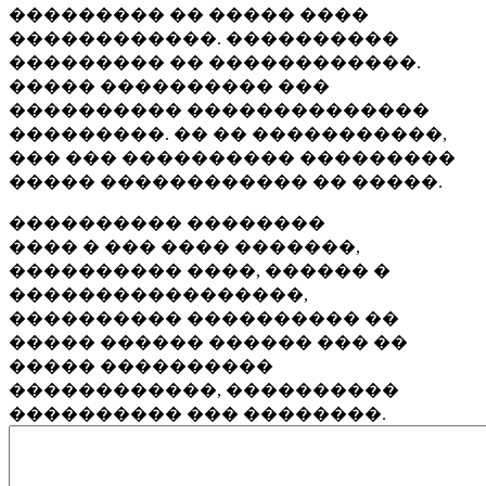
��������� �� ����� ����
������������. ����������
��������� �� ������������.
����� ���������� ���
���������� ��������������
���������. �� �� �����������,
��� ��� ���������� ���������
����� ������������ �� �����.
���������� ��������
���� � ��� ���� �������,
���������� ����, ������ �
�����������������,
���������� ���������� ��
����� ������ ������ ��� ��
����� ����������
������������, ����������
���������� ��� ��������.