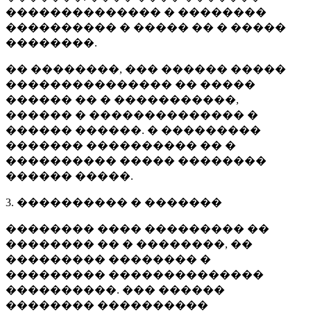
�������������� � ��������
���������� � ����� �� � �����
��������.
�� ��������, ��� ������ �����
��������������� �� �����
������ �� � �����������,
������ � �������������� �
������ ������. � ���������
������� ���������� �� �
���������� ����� ��������
������ �����.
3. ���������� � �������
�������� ���� ��������� ��
�������� �� � ��������, ��
��������� �������� �
��������� ��������������
����������. ��� ������
�������� ����������