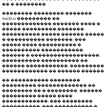
�� � ��������
�������� ��������-�������
Smi58.ru ��������� ��
������������� ������� ���� �
����� ���������,�������,
���������� ����� ������ �����
� ���������� �������. ���
����� ���� ���������� �
���������� �����������,
������ � ������������������,
���������� ���������� ��
������ �����������, ���������
������������ �� ������ ������.
�� ���������� ��������
��������� ������������� ��
�������� �� � ��������. ������
��������� ����� ����
������������, ��� ��������
����������, ��� ���������� �