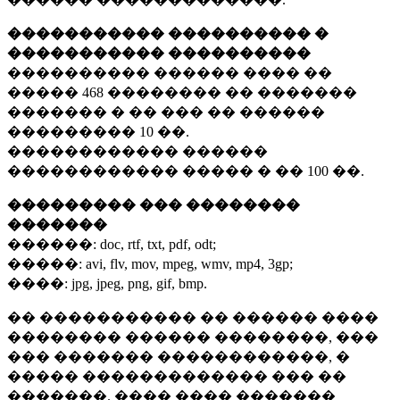
����������� ���������� �
����������� ����������
���������� ������ ���� ��
�����
468 ��������
�� �������
������� � �� ��� �� ������
���������
10 ��.
������������ ������
������������ ����� � ��
100 ��.
��������� ��� ��������
�������
������:
doc, rtf, txt, pdf, odt;
�����:
avi, flv, mov, mpeg, wmv, mp4, 3gp;
����:
jpg, jpeg, png, gif, bmp.
�� ����������� �� ������ ����
�������� ������ ��������, ���
��� ������� ������������, �
����� ������������� ��� ��
�������. ���� ���� �������