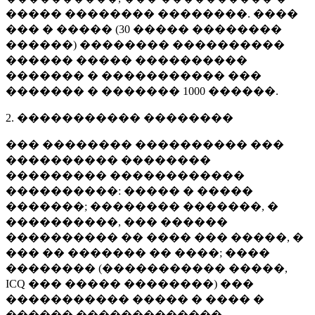
����� �������� ��������. ����
��� � ����� (
30 �����
��������
������) �������� ����������
������ ����� ����������
������� � ����������� ���
������� � �������
1000 ������
.
2. ����������� ��������
��� �������� ���������� ���
���������� ��������
��������� ������������
����������: ����� � �����
�������; �������� �������, �
����������, ��� ������
���������� �� ���� ��� �����, �
��� �� ������� �� ����; ����
�������� (����������� �����,
ICQ ��� ����� ��������) ���
����������� ����� � ���� �
������ �������������.