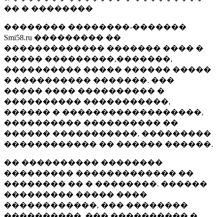
�� � ��������
�������� ��������-�������
Smi58.ru ��������� ��
������������� ������� ���� �
����� ���������,�������,
���������� ����� ������ �����
� ���������� �������. ���
����� ���� ���������� �
���������� �����������,
������ � ������������������,
���������� ���������� ��
������ �����������, ���������
������������ �� ������ ������.
�� ���������� ��������
��������� ������������� ��
�������� �� � ��������. ������
��������� ����� ����
������������, ��� ��������
����������, ��� ���������� �