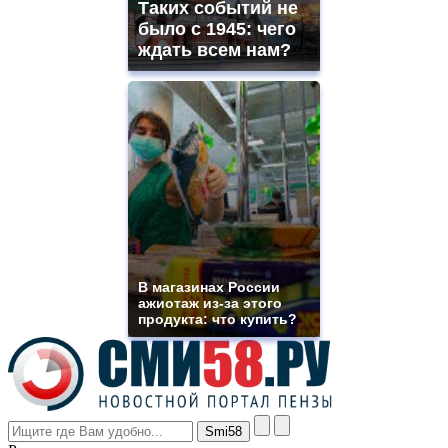
Таких событий не
site.
offer
было с 1945: чего
all
ждать всем нам?
kinds
of
high
quality
https://www.phoenix-
suns.ru/
which
you
need.
replica
franck
muller
rolex
В магазинах России
even
ажиотаж из-за этого
though
продукта: что купить?
the
prices
are
higher
however
visitors
nevertheless