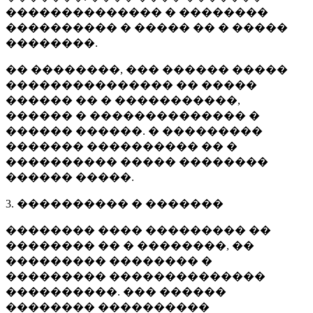
�������������� � ��������
���������� � ����� �� � �����
��������.
�� ��������, ��� ������ �����
��������������� �� �����
������ �� � �����������,
������ � �������������� �
������ ������. � ���������
������� ���������� �� �
���������� ����� ��������
������ �����.
3. ���������� � �������
�������� ���� ��������� ��
�������� �� � ��������, ��
��������� �������� �
��������� ��������������
����������. ��� ������
�������� ����������