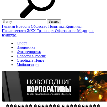
Главная
Новости
Общество
Политика
Криминал
Происшествия
ЖКХ
Транспорт
Образование
Медицина
Культура
Спорт
Экономика
Фоторепортаж
Новости в России
Стройка в Пензе
Мобилизация
1. ������� ������� � ���������