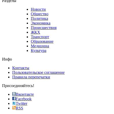
Разделы
believe
that
Новости
good
Общество
value.
Политика
who
Экономика
sells
Происшествия
the
ЖКХ
best
Транспорт
phyrevape.com
Образование
vape
Медицина
store
Культура
on
the
Инфо
pursuit
of
Контакты
the
Пользовательское соглашение
most
Правила перепечатки
effective
sophistication
Присоединяйтесь!
also
just
Вконтакте
the
Facebook
right
Twitter
blend
RSS
in