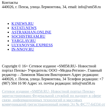
Контакты
creation
440026, г. Пенза, улица Лермонтова, 34, email: info@smi58.ru
completely
unique
Все порталы НМГ
dazzling
type.
K1NEWS.RU
reddit
KSTATI.NEWS
sevenfridayreplica.ru
ASTRAKHAN.ONLINE
sevenfriday
SOCHISTREAM.RU
outlet
YARGLAV.RU
is
ULYANOVSK.EXPRESS
the
IN-NNOV.RU
first
choice
Согласие на обработку персональных данных
Политика по
for
защите персональных данных
high-
Copyright © 16+ Сетевое издание «SMI58.RU- Новостной
end
портал Пензы» Учредитель: ООО «Медиа-Регион». Главный
people.
редактор – Лимонов Максим Викторович Адрес редакции:
440026, г. Пенза, улица Лермонтова, 34 Телефон редакции: +7
(987) 504 16 90 Адрес эл. почты редакции: info@smi58.ru
Сетевое издание «SMI58.RU- Новостной портал Пензы»
зарегистрировано Федеральной службой по надзору в сфере
связи, информационных технологий и массовых
коммуникаций (регистрационный номер Эл № ФС77-64334 от