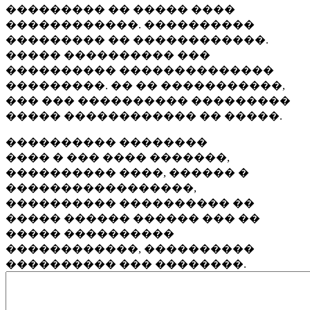
��������� �� ����� ����
������������. ����������
��������� �� ������������.
����� ���������� ���
���������� ��������������
���������. �� �� �����������,
��� ��� ���������� ���������
����� ������������ �� �����.
���������� ��������
���� � ��� ���� �������,
���������� ����, ������ �
�����������������,
���������� ���������� ��
����� ������ ������ ��� ��
����� ����������
������������, ����������
���������� ��� ��������.