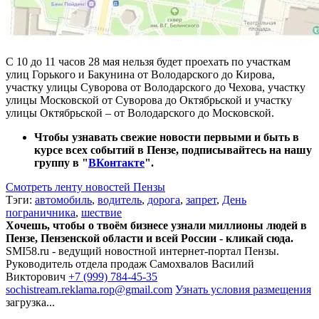
С 10 до 11 часов 28 мая нельзя будет проехать по участкам
улиц Горького и Бакунина от Володарского до Кирова,
участку улицы Суворова от Володарского до Чехова, участку
улицы Московской от Суворова до Октябрьской и участку
улицы Октябрьской – от Володарского до Московской.
Чтобы узнавать свежие новости первыми и быть в
курсе всех событий в Пензе, подписывайтесь на нашу
группу в "
ВКонтакте
".
Смотреть ленту новостей Пензы
Тэги:
автомобиль
,
водитель
,
дорога
,
запрет
,
День
пограничника
,
шествие
Хочешь, чтобы о твоём бизнесе узнали миллионы людей в
Пензе, Пензенской области и всей России - кликай сюда.
SMI58.ru - ведущий новостной интернет-портал Пензы.
Руководитель отдела продаж
Самохвалов Василий
Викторович
+7 (999) 784-45-35
sochistream.reklama.rop@gmail.com
Узнать условия размещения
загрузка...