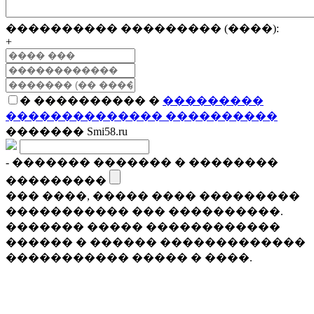
���������� ��������� (����):
+
� ���������� �
���������
�������������� ����������
������� Smi58.ru
- ������� ������� � ��������
���������
��� ����, ����� ���� ���������
����������� ��� ����������.
������� ����� ������������
������ � ������ �������������
����������� ����� � ����.