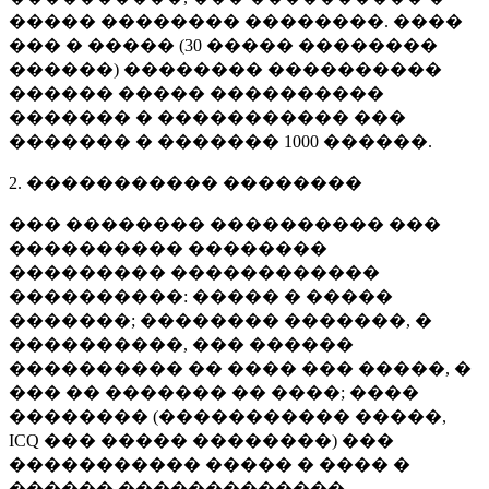
����� �������� ��������. ����
��� � ����� (
30 �����
��������
������) �������� ����������
������ ����� ����������
������� � ����������� ���
������� � �������
1000 ������
.
2. ����������� ��������
��� �������� ���������� ���
���������� ��������
��������� ������������
����������: ����� � �����
�������; �������� �������, �
����������, ��� ������
���������� �� ���� ��� �����, �
��� �� ������� �� ����; ����
�������� (����������� �����,
ICQ ��� ����� ��������) ���
����������� ����� � ���� �
������ �������������.