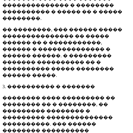
�������������� � ��������
���������� � ����� �� � �����
��������.
�� ��������, ��� ������ �����
��������������� �� �����
������ �� � �����������,
������ � �������������� �
������ ������. � ���������
������� ���������� �� �
���������� ����� ��������
������ �����.
3. ���������� � �������
�������� ���� ��������� ��
�������� �� � ��������, ��
��������� �������� �
��������� ��������������
����������. ��� ������
�������� ����������