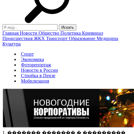
Главная
Новости
Общество
Политика
Криминал
Происшествия
ЖКХ
Транспорт
Образование
Медицина
Культура
Спорт
Экономика
Фоторепортаж
Новости в России
Стройка в Пензе
Мобилизация
1. ������� ������� � ���������