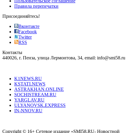
Пользовательское соглашение
most
Правила перепечатки
effective
sophistication
Присоединяйтесь!
also
just
Вконтакте
the
Facebook
right
Twitter
blend
RSS
in
Контакты
creation
440026, г. Пенза, улица Лермонтова, 34, email: info@smi58.ru
completely
unique
Все порталы НМГ
dazzling
type.
K1NEWS.RU
reddit
KSTATI.NEWS
sevenfridayreplica.ru
ASTRAKHAN.ONLINE
sevenfriday
SOCHISTREAM.RU
outlet
YARGLAV.RU
is
ULYANOVSK.EXPRESS
the
IN-NNOV.RU
first
choice
Согласие на обработку персональных данных
Политика по
for
защите персональных данных
high-
Copyright © 16+ Сетевое издание «SMI58.RU- Новостной
end