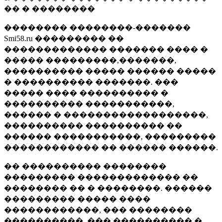
�� � ��������
�������� ��������-�������
Smi58.ru ��������� ��
������������� ������� ���� �
����� ���������,�������,
���������� ����� ������ �����
� ���������� �������. ���
����� ���� ���������� �
���������� �����������,
������ � ������������������,
���������� ���������� ��
������ �����������, ���������
������������ �� ������ ������.
�� ���������� ��������
��������� ������������� ��
�������� �� � ��������. ������
��������� ����� ����
������������, ��� ��������
����������, ��� ���������� �