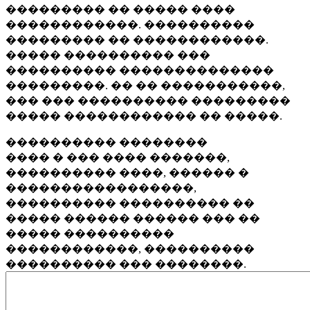
��������� �� ����� ����
������������. ����������
��������� �� ������������.
����� ���������� ���
���������� ��������������
���������. �� �� �����������,
��� ��� ���������� ���������
����� ������������ �� �����.
���������� ��������
���� � ��� ���� �������,
���������� ����, ������ �
�����������������,
���������� ���������� ��
����� ������ ������ ��� ��
����� ����������
������������, ����������
���������� ��� ��������.