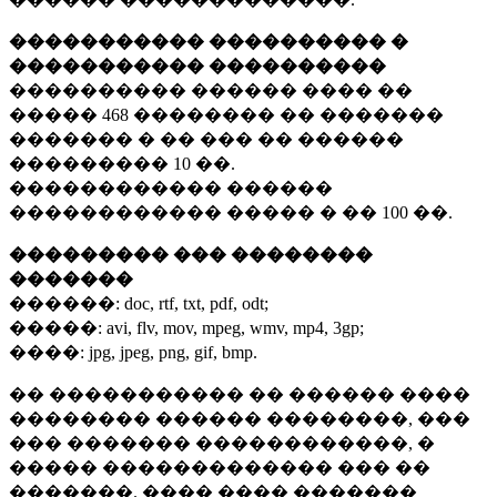
����������� ���������� �
����������� ����������
���������� ������ ���� ��
�����
468 ��������
�� �������
������� � �� ��� �� ������
���������
10 ��.
������������ ������
������������ ����� � ��
100 ��.
��������� ��� ��������
�������
������:
doc, rtf, txt, pdf, odt;
�����:
avi, flv, mov, mpeg, wmv, mp4, 3gp;
����:
jpg, jpeg, png, gif, bmp.
�� ����������� �� ������ ����
�������� ������ ��������, ���
��� ������� ������������, �
����� ������������� ��� ��
�������. ���� ���� �������