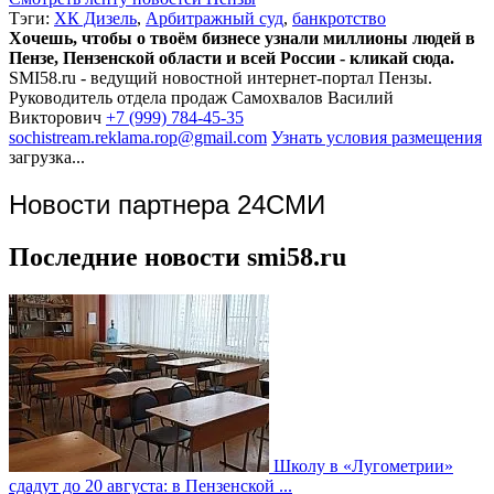
Тэги:
ХК Дизель
,
Арбитражный суд
,
банкротство
Хочешь, чтобы о твоём бизнесе узнали миллионы людей в
Пензе, Пензенской области и всей России - кликай сюда.
SMI58.ru - ведущий новостной интернет-портал Пензы.
Руководитель отдела продаж
Самохвалов Василий
Викторович
+7 (999) 784-45-35
sochistream.reklama.rop@gmail.com
Узнать условия размещения
загрузка...
Новости партнера 24СМИ
Последние новости smi58.ru
Школу в «Лугометрии»
сдадут до 20 августа: в Пензенской ...