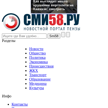
Как выглядит место
even
крушение вертолета на
though
Кавказе: смотреть
the
prices
are
higher
however
visitors
nevertheless
Разделы
believe
that
Новости
good
Общество
value.
Политика
who
Экономика
sells
Происшествия
the
ЖКХ
best
Транспорт
phyrevape.com
Образование
vape
Медицина
store
Культура
on
the
Инфо
pursuit
of
Контакты
the