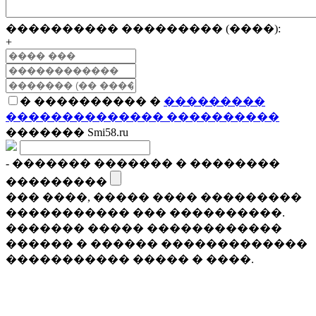
���������� ��������� (����):
+
� ���������� �
���������
�������������� ����������
������� Smi58.ru
- ������� ������� � ��������
���������
��� ����, ����� ���� ���������
����������� ��� ����������.
������� ����� ������������
������ � ������ �������������
����������� ����� � ����.