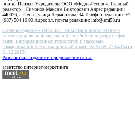
портал Пензы» Учредитель: ООО «Медиа-Регион». Главный
people.
редактор – Лимонов Максим Викторович Адрес редакции:
440026, г. Пенза, улица Лермонтова, 34 Телефон редакции: +7
(987) 504 16 90 Адрес эл. почты редакции: info@smi58.ru
Сетевое издание «SMI58.RU- Новостной портал Пензы»
зарегистрировано Федеральной службой по надзору в сфере
связи, информационных технологий и массовых
коммуникаций (регистрационный номер Эл № ФС77-64334 от
31.12.2015)
Разработка, создание и продвижение сайта:
агентство интернет-маркетинга