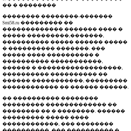
�� � ��������
�������� ��������-�������
Smi58.ru ��������� ��
������������� ������� ���� �
����� ���������,�������,
���������� ����� ������ �����
� ���������� �������. ���
����� ���� ���������� �
���������� �����������,
������ � ������������������,
���������� ���������� ��
������ �����������, ���������
������������ �� ������ ������.
�� ���������� ��������
��������� ������������� ��
�������� �� � ��������. ������
��������� ����� ����
������������, ��� ��������
����������, ��� ���������� �