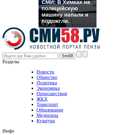
СМИ: В Химках на
muller
полицейскую
rolex
машину напали и
even
though
подожгли.
the
prices
are
higher
however
visitors
nevertheless
Разделы
believe
that
Новости
good
Общество
value.
Политика
who
Экономика
sells
Происшествия
the
ЖКХ
best
Транспорт
phyrevape.com
Образование
vape
Медицина
store
Культура
on
the
Инфо
pursuit