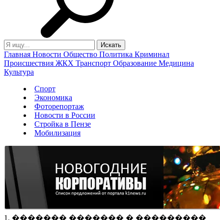
Главная
Новости
Общество
Политика
Криминал
Происшествия
ЖКХ
Транспорт
Образование
Медицина
Культура
Спорт
Экономика
Фоторепортаж
Новости в России
Стройка в Пензе
Мобилизация
1. ������� ������� � ���������