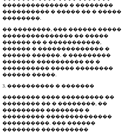
�������������� � ��������
���������� � ����� �� � �����
��������.
�� ��������, ��� ������ �����
��������������� �� �����
������ �� � �����������,
������ � �������������� �
������ ������. � ���������
������� ���������� �� �
���������� ����� ��������
������ �����.
3. ���������� � �������
�������� ���� ��������� ��
�������� �� � ��������, ��
��������� �������� �
��������� ��������������
����������. ��� ������
�������� ����������