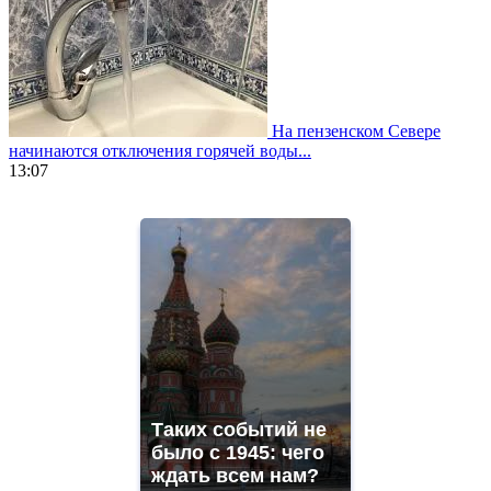
На пензенском Севере
начинаются отключения горячей воды...
13:07
https://www.vapesstores.fr/
meilleure
cigarette
electronique
best
quality
aaa
swiss
movement.
https://gradewatches.to/
mens
and
Таких событий не
ladies
было с 1945: чего
watches
ждать всем нам?
for