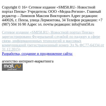
защите персональных данных
high-
Copyright © 16+ Сетевое издание «SMI58.RU- Новостной
end
портал Пензы» Учредитель: ООО «Медиа-Регион». Главный
people.
редактор – Лимонов Максим Викторович Адрес редакции:
440026, г. Пенза, улица Лермонтова, 34 Телефон редакции: +7
(987) 504 16 90 Адрес эл. почты редакции: info@smi58.ru
Сетевое издание «SMI58.RU- Новостной портал Пензы»
зарегистрировано Федеральной службой по надзору в сфере
связи, информационных технологий и массовых
коммуникаций (регистрационный номер Эл № ФС77-64334 от
31.12.2015)
Разработка, создание и продвижение сайта:
агентство интернет-маркетинга