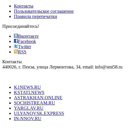
of
Контакты
the
Пользовательское соглашение
most
Правила перепечатки
effective
sophistication
Присоединяйтесь!
also
just
Вконтакте
the
Facebook
right
Twitter
blend
RSS
in
Контакты
creation
440026, г. Пенза, улица Лермонтова, 34, email: info@smi58.ru
completely
unique
Все порталы НМГ
dazzling
type.
K1NEWS.RU
reddit
KSTATI.NEWS
sevenfridayreplica.ru
ASTRAKHAN.ONLINE
sevenfriday
SOCHISTREAM.RU
outlet
YARGLAV.RU
is
ULYANOVSK.EXPRESS
the
IN-NNOV.RU
first
choice
Согласие на обработку персональных данных
Политика по
for