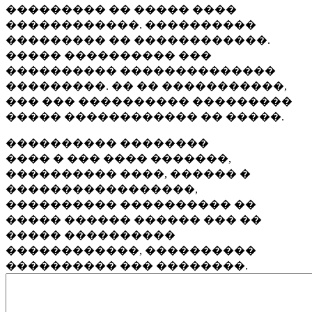
��������� �� ����� ����
������������. ����������
��������� �� ������������.
����� ���������� ���
���������� ��������������
���������. �� �� �����������,
��� ��� ���������� ���������
����� ������������ �� �����.
���������� ��������
���� � ��� ���� �������,
���������� ����, ������ �
�����������������,
���������� ���������� ��
����� ������ ������ ��� ��
����� ����������
������������, ����������
���������� ��� ��������.