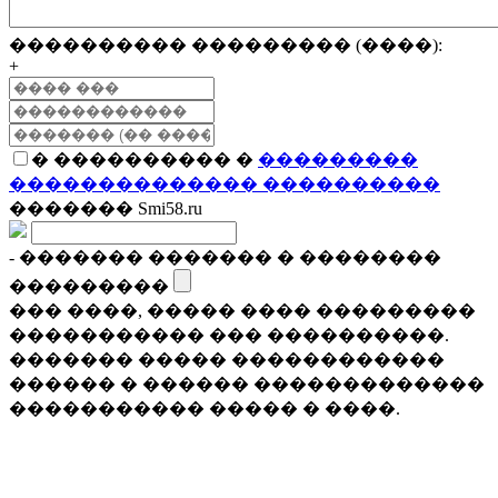
���������� ��������� (����):
+
� ���������� �
���������
�������������� ����������
������� Smi58.ru
- ������� ������� � ��������
���������
��� ����, ����� ���� ���������
����������� ��� ����������.
������� ����� ������������
������ � ������ �������������
����������� ����� � ����.