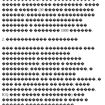
����� �������� ��������. ����
��� � ����� (
30 �����
��������
������) �������� ����������
������ ����� ����������
������� � ����������� ���
������� � �������
1000 ������
.
2. ����������� ��������
��� �������� ���������� ���
���������� ��������
��������� ������������
����������: ����� � �����
�������; �������� �������, �
����������, ��� ������
���������� �� ���� ��� �����, �
��� �� ������� �� ����; ����
�������� (����������� �����,
ICQ ��� ����� ��������) ���
����������� ����� � ���� �
������ �������������.