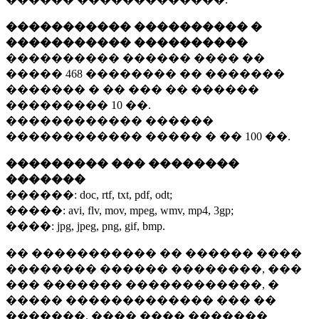
����������� ���������� �
����������� ����������
���������� ������ ���� ��
�����
468 ��������
�� �������
������� � �� ��� �� ������
���������
10 ��.
������������ ������
������������ ����� � ��
100 ��.
��������� ��� ��������
�������
������:
doc, rtf, txt, pdf, odt;
�����:
avi, flv, mov, mpeg, wmv, mp4, 3gp;
����:
jpg, jpeg, png, gif, bmp.
�� ����������� �� ������ ����
�������� ������ ��������, ���
��� ������� ������������, �
����� ������������� ��� ��
�������. ���� ���� �������