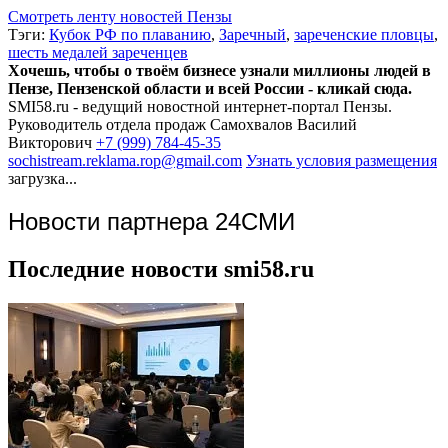
Смотреть ленту новостей Пензы
Тэги:
Кубок РФ по плаванию
,
Заречный
,
зареченские пловцы
,
шесть медалей зареченцев
Хочешь, чтобы о твоём бизнесе узнали миллионы людей в
Пензе, Пензенской области и всей России - кликай сюда.
SMI58.ru - ведущий новостной интернет-портал Пензы.
Руководитель отдела продаж
Самохвалов Василий
Викторович
+7 (999) 784-45-35
sochistream.reklama.rop@gmail.com
Узнать условия размещения
загрузка...
Новости партнера 24СМИ
Последние новости smi58.ru