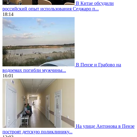
В Китае обсудили
российский опыт использования Седжаро п...
18:14
В Пензе и Грабово на
водоемах погибли мужчины...
16:01
На улице Антонова в Пензе
построят детскую поликлинику...