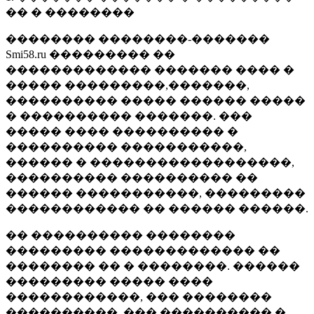
�� � ��������
�������� ��������-�������
Smi58.ru ��������� ��
������������� ������� ���� �
����� ���������,�������,
���������� ����� ������ �����
� ���������� �������. ���
����� ���� ���������� �
���������� �����������,
������ � ������������������,
���������� ���������� ��
������ �����������, ���������
������������ �� ������ ������.
�� ���������� ��������
��������� ������������� ��
�������� �� � ��������. ������
��������� ����� ����
������������, ��� ��������
����������, ��� ���������� �