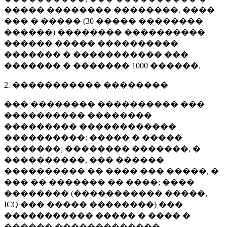
����� �������� ��������. ����
��� � ����� (
30 �����
��������
������) �������� ����������
������ ����� ����������
������� � ����������� ���
������� � �������
1000 ������
.
2. ����������� ��������
��� �������� ���������� ���
���������� ��������
��������� ������������
����������: ����� � �����
�������; �������� �������, �
����������, ��� ������
���������� �� ���� ��� �����, �
��� �� ������� �� ����; ����
�������� (����������� �����,
ICQ ��� ����� ��������) ���
����������� ����� � ���� �
������ �������������.