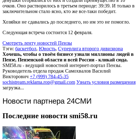
девушки оторвались от них и создали преимущество в 10
очков. Оно растворилось в третьем периоде: 39:39. И только в
заключительном стало ясно, кто же все-таки победит.
Хозяйки не сдавались до последнего, но им это не помогло.
Следующая встреча состоится 12 февраля.
Смотреть ленту новостей Пензы
Тэги:
баскетбол
,
Юность
,
Суперлига второго дивизиона
Хочешь, чтобы о твоём бизнесе узнали миллионы людей в
Пензе, Пензенской области и всей России - кликай сюда.
SMI58.ru - ведущий новостной интернет-портал Пензы.
Руководитель отдела продаж
Самохвалов Василий
Викторович
+7 (999) 784-45-35
sochistream.reklama.rop@gmail.com
Узнать условия размещения
загрузка...
Новости партнера 24СМИ
Последние новости smi58.ru