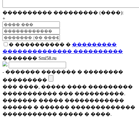
���������� ��������� (����):
+
� ���������� �
���������
�������������� ����������
������� Smi58.ru
- ������� ������� � ��������
���������
��� ����, ����� ���� ���������
����������� ��� ����������.
������� ����� ������������
������ � ������ �������������
����������� ����� � ����.