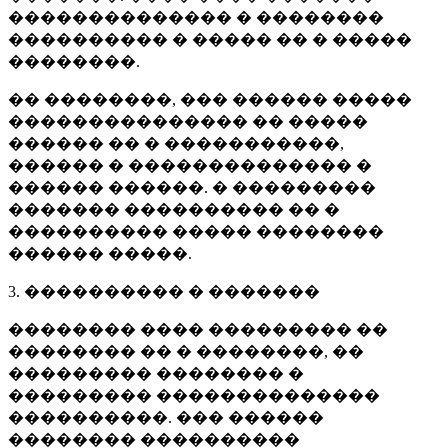
�������������� � ��������
���������� � ����� �� � �����
��������.
�� ��������, ��� ������ �����
��������������� �� �����
������ �� � �����������,
������ � �������������� �
������ ������. � ���������
������� ���������� �� �
���������� ����� ��������
������ �����.
3. ���������� � �������
�������� ���� ��������� ��
�������� �� � ��������, ��
��������� �������� �
��������� ��������������
����������. ��� ������
�������� ����������