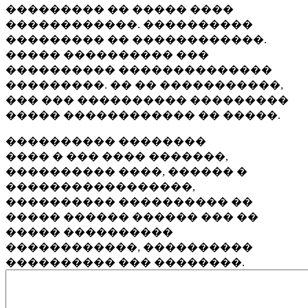
��������� �� ����� ����
������������. ����������
��������� �� ������������.
����� ���������� ���
���������� ��������������
���������. �� �� �����������,
��� ��� ���������� ���������
����� ������������ �� �����.
���������� ��������
���� � ��� ���� �������,
���������� ����, ������ �
�����������������,
���������� ���������� ��
����� ������ ������ ��� ��
����� ����������
������������, ����������
���������� ��� ��������.