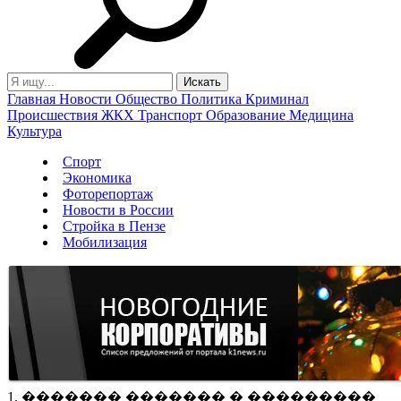
Главная
Новости
Общество
Политика
Криминал
Происшествия
ЖКХ
Транспорт
Образование
Медицина
Культура
Спорт
Экономика
Фоторепортаж
Новости в России
Стройка в Пензе
Мобилизация
1. ������� ������� � ���������