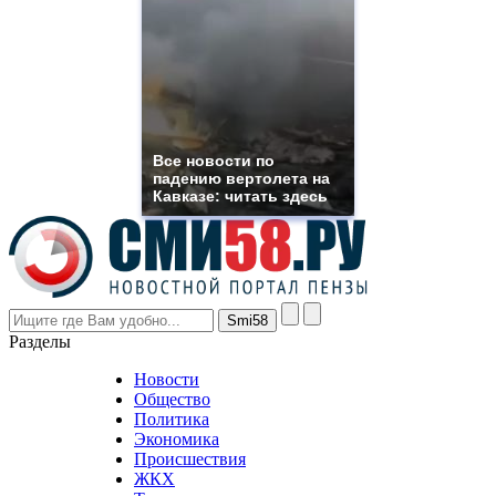
suns.ru/
which
you
need.
replica
franck
muller
rolex
Все новости по
even
падению вертолета на
though
Кавказе: читать здесь
the
prices
are
higher
however
visitors
nevertheless
Разделы
believe
that
Новости
good
Общество
value.
Политика
who
Экономика
sells
Происшествия
the
ЖКХ
best