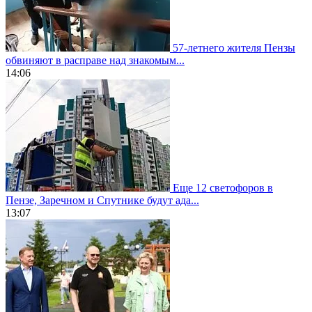
57-летнего жителя Пензы
обвиняют в расправе над знакомым...
14:06
Еще 12 светофоров в
Пензе, Заречном и Спутнике будут ада...
13:07