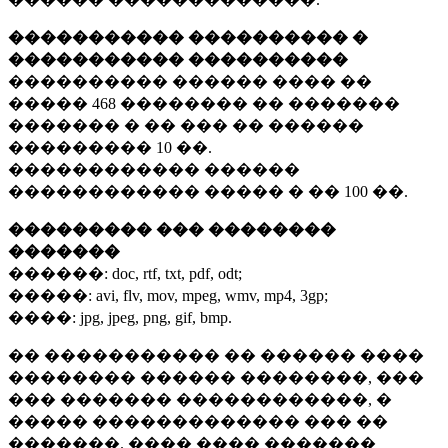
����������� ���������� �
����������� ����������
���������� ������ ���� ��
�����
468 ��������
�� �������
������� � �� ��� �� ������
���������
10 ��.
������������ ������
������������ ����� � ��
100 ��.
��������� ��� ��������
�������
������:
doc, rtf, txt, pdf, odt;
�����:
avi, flv, mov, mpeg, wmv, mp4, 3gp;
����:
jpg, jpeg, png, gif, bmp.
�� ����������� �� ������ ����
�������� ������ ��������, ���
��� ������� ������������, �
����� ������������� ��� ��
�������. ���� ���� �������