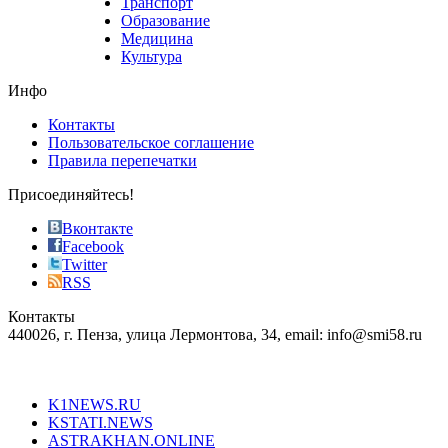
Транспорт
phyrevape.com
Образование
vape
Медицина
store
Культура
on
the
Инфо
pursuit
of
Контакты
the
Пользовательское соглашение
most
Правила перепечатки
effective
sophistication
Присоединяйтесь!
also
just
Вконтакте
the
Facebook
right
Twitter
blend
RSS
in
Контакты
creation
440026, г. Пенза, улица Лермонтова, 34, email: info@smi58.ru
completely
unique
Все порталы НМГ
dazzling
type.
K1NEWS.RU
reddit
KSTATI.NEWS
sevenfridayreplica.ru
ASTRAKHAN.ONLINE
sevenfriday