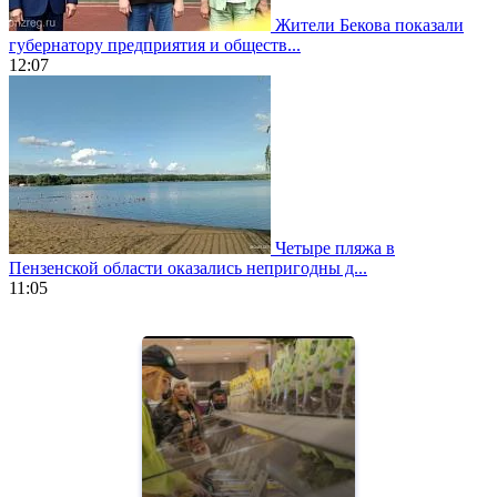
Жители Бекова показали
губернатору предприятия и обществ...
12:07
Четыре пляжа в
Пензенской области оказались непригодны д...
11:05
https://www.vapesstores.fr/
meilleure
cigarette
electronique
best
quality
aaa
swiss
movement.