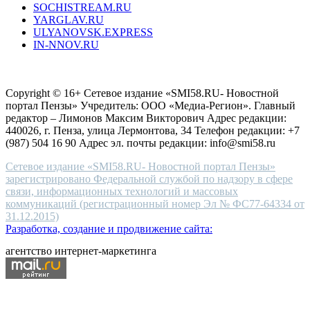
SOCHISTREAM.RU
outlet
YARGLAV.RU
is
ULYANOVSK.EXPRESS
the
IN-NNOV.RU
first
choice
Согласие на обработку персональных данных
Политика по
for
защите персональных данных
high-
Copyright © 16+ Сетевое издание «SMI58.RU- Новостной
end
портал Пензы» Учредитель: ООО «Медиа-Регион». Главный
people.
редактор – Лимонов Максим Викторович Адрес редакции:
440026, г. Пенза, улица Лермонтова, 34 Телефон редакции: +7
(987) 504 16 90 Адрес эл. почты редакции: info@smi58.ru
Сетевое издание «SMI58.RU- Новостной портал Пензы»
зарегистрировано Федеральной службой по надзору в сфере
связи, информационных технологий и массовых
коммуникаций (регистрационный номер Эл № ФС77-64334 от
31.12.2015)
Разработка, создание и продвижение сайта:
агентство интернет-маркетинга