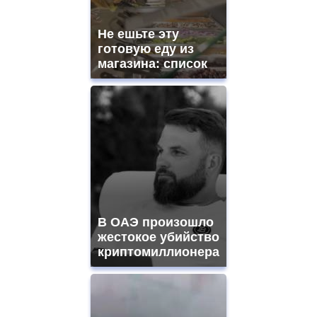
https://gradewatches.to/
mens
and
Не ешьте эту
ladies
готовую еду из
watches
магазина: список
for
sale.
https://www.replicasrelojes.to/
mens
and
ladies
watches
for
sale.
best
vape
shops
В ОАЭ произошло
site.
offer
жестокое убийство
all
криптомиллионера
kinds
of
high
quality
https://www.phoenix-