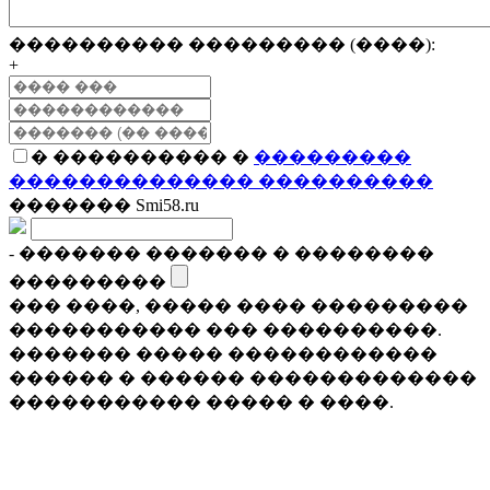
���������� ��������� (����):
+
� ���������� �
���������
�������������� ����������
������� Smi58.ru
- ������� ������� � ��������
���������
��� ����, ����� ���� ���������
����������� ��� ����������.
������� ����� ������������
������ � ������ �������������
����������� ����� � ����.