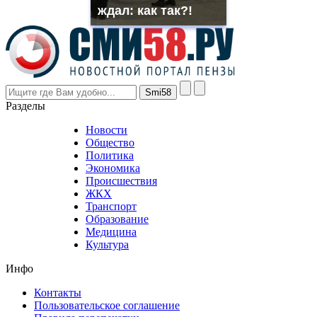
though
ждал: как так?!
the
prices
are
higher
however
visitors
nevertheless
Разделы
believe
that
Новости
good
Общество
value.
Политика
who
Экономика
sells
Происшествия
the
ЖКХ
best
Транспорт
phyrevape.com
Образование
vape
Медицина
store
Культура
on
the
Инфо
pursuit
of
Контакты
the
Пользовательское соглашение
most