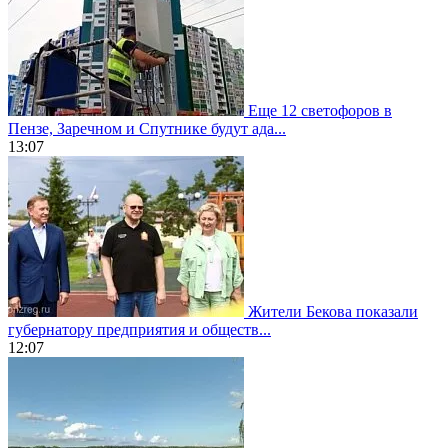
Еще 12 светофоров в
Пензе, Заречном и Спутнике будут ада...
13:07
Жители Бекова показали
губернатору предприятия и обществ...
12:07