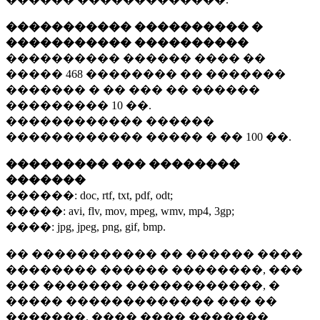
����������� ���������� �
����������� ����������
���������� ������ ���� ��
�����
468 ��������
�� �������
������� � �� ��� �� ������
���������
10 ��.
������������ ������
������������ ����� � ��
100 ��.
��������� ��� ��������
�������
������:
doc, rtf, txt, pdf, odt;
�����:
avi, flv, mov, mpeg, wmv, mp4, 3gp;
����:
jpg, jpeg, png, gif, bmp.
�� ����������� �� ������ ����
�������� ������ ��������, ���
��� ������� ������������, �
����� ������������� ��� ��
�������. ���� ���� �������