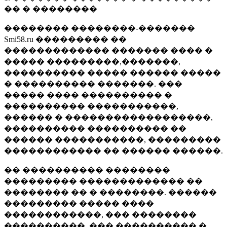
�� � ��������
�������� ��������-�������
Smi58.ru ��������� ��
������������� ������� ���� �
����� ���������,�������,
���������� ����� ������ �����
� ���������� �������. ���
����� ���� ���������� �
���������� �����������,
������ � ������������������,
���������� ���������� ��
������ �����������, ���������
������������ �� ������ ������.
�� ���������� ��������
��������� ������������� ��
�������� �� � ��������. ������
��������� ����� ����
������������, ��� ��������
����������, ��� ���������� �