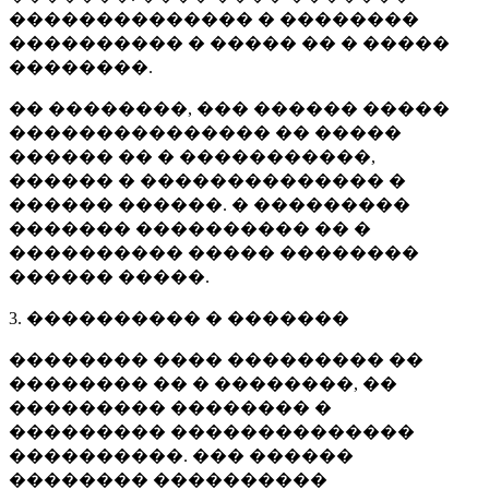
�������������� � ��������
���������� � ����� �� � �����
��������.
�� ��������, ��� ������ �����
��������������� �� �����
������ �� � �����������,
������ � �������������� �
������ ������. � ���������
������� ���������� �� �
���������� ����� ��������
������ �����.
3. ���������� � �������
�������� ���� ��������� ��
�������� �� � ��������, ��
��������� �������� �
��������� ��������������
����������. ��� ������
�������� ����������