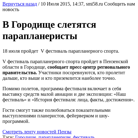
Вернуться назад
/
10 Июля 2015, 14:37,
smi58.ru
Сообщить нам
новость
В Городище слетятся
парапланеристы
18 июля пройдет V фестиваль парапланерного спорта.
V фестиваль парапланерного спорта пройдет в Пензенской
области в Городище,
сообщает пресс-центр регионального
правительства.
Участники посоревнуются, кто пролетит
дальше, кто выше и кто приземлится наиболее точно.
Помимо полетов, программа фестиваля включает в себя
выставку средств малой авиации и две экспозиции: «Наш
фестиваль» и «История фестиваля: лица, факты, достижения».
Гости смогут также полюбоваться показательными
выступлениями планеристов, фейерверком и шоу-
программой.
Смотреть ленту новостей Пензы
Тэги:
Городище
,
парапланеризм
,
фестиваль