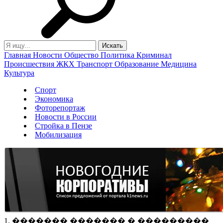
Главная
Новости
Общество
Политика
Криминал
Происшествия
ЖКХ
Транспорт
Образование
Медицина
Культура
Спорт
Экономика
Фоторепортаж
Новости в России
Стройка в Пензе
Мобилизация
1. ������� ������� � ���������