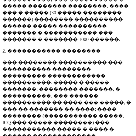
����� �������� ��������. ����
��� � ����� (
30 �����
��������
������) �������� ����������
������ ����� ����������
������� � ����������� ���
������� � �������
1000 ������
.
2. ����������� ��������
��� �������� ���������� ���
���������� ��������
��������� ������������
����������: ����� � �����
�������; �������� �������, �
����������, ��� ������
���������� �� ���� ��� �����, �
��� �� ������� �� ����; ����
�������� (����������� �����,
ICQ ��� ����� ��������) ���
����������� ����� � ���� �
������ �������������.