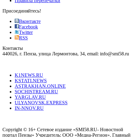
Правила перепечатки
effective
sophistication
Присоединяйтесь!
also
just
Вконтакте
the
Facebook
right
Twitter
blend
RSS
in
Контакты
creation
440026, г. Пенза, улица Лермонтова, 34, email: info@smi58.ru
completely
unique
Все порталы НМГ
dazzling
type.
K1NEWS.RU
reddit
KSTATI.NEWS
sevenfridayreplica.ru
ASTRAKHAN.ONLINE
sevenfriday
SOCHISTREAM.RU
outlet
YARGLAV.RU
is
ULYANOVSK.EXPRESS
the
IN-NNOV.RU
first
choice
Согласие на обработку персональных данных
Политика по
for
защите персональных данных
high-
Copyright © 16+ Сетевое издание «SMI58.RU- Новостной
end
портал Пензы» Учредитель: ООО «Медиа-Регион». Главный
people.