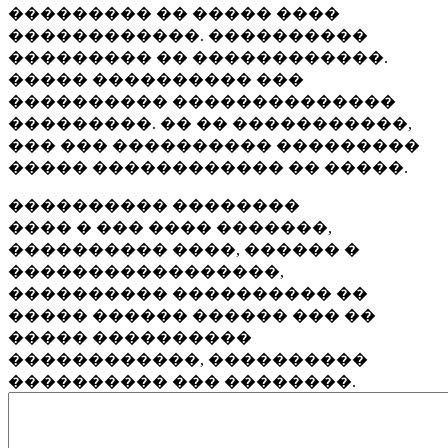
��������� �� ����� ����
������������. ����������
��������� �� ������������.
����� ���������� ���
���������� ��������������
���������. �� �� �����������,
��� ��� ���������� ���������
����� ������������ �� �����.
���������� ��������
���� � ��� ���� �������,
���������� ����, ������ �
�����������������,
���������� ���������� ��
����� ������ ������ ��� ��
����� ����������
������������, ����������
���������� ��� ��������.