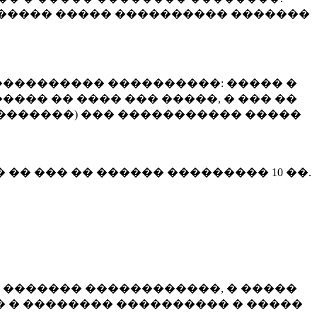
����� ����� ���������� �������
��������� ����������: ����� �
��� �� ���� ��� �����, � ��� ��
 ��������) ��� ����������� �����
� �� ��� �� ������ ���������
10 ��.
 ������� ������������, � �����
 � �������� ���������� � �����