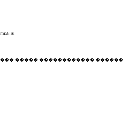
58.ru
���� ����� ������������ ������