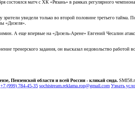
бря состоялся матч с ХК «Рязань» в рамках регулярного чемпио
зрители увидели только во второй половине третьего тайма. По
ны «Дизеля».
имин. А еще впервые на «Дизель-Арене» Евгений Чесалин атаков
ние тренерского задания, он высказал недовольство работой во
зе, Пензенской области и всей России - кликай сюда.
SMI58.r
+7 (999) 784-45-35
sochistream.reklama.rop@gmail.com
Узнать усл