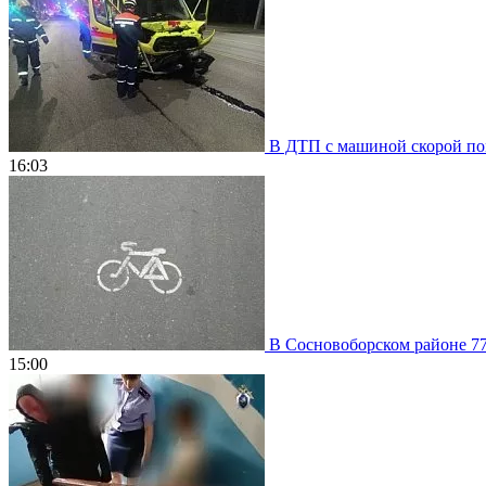
В ДТП с машиной скорой пом
16:03
В Сосновоборском районе 77
15:00