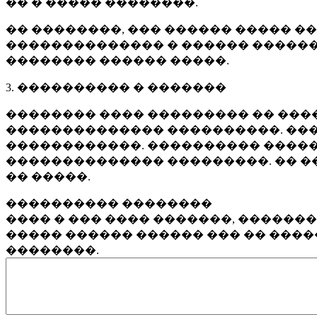
�� � ����� ��������.
�� ��������, ��� ������ ����� �
�������������� � ������ ������
�������� ������ �����.
3. ���������� � �������
�������� ���� ��������� �� ����
�������������� ����������. ���
������������. ���������� �����
�������������� ���������. �� �
�� �����.
���������� ��������
���� � ��� ���� �������, ������
����� ������ ������ ��� �� ���
��������.