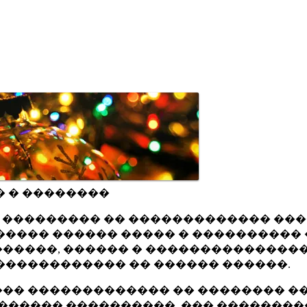
� � ��������
ru ��������� �� ������������� ��
���� ������ ����� � ���������� 
�����, ������ � ���������������
������������ �� ������ ������.
�� ������������� �� �������� ��
������ ����������, ��� ��������