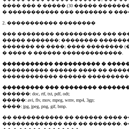
���� ��� � ����� (
30 �����
�������
� ����������� ��� ������� � ��
2. ����������� ��������
��� �������� ���������� ��� ��
����� �������; �������� �������,
������� �� ����; ���� �������� (
� ���� � ������ �������������.
����������� ���������� � ����
���������� ������ ���� �� ����
������������ ������ ���������
��������� ��� �������� ������
������:
doc, rtf, txt, pdf, odt;
�����:
avi, flv, mov, mpeg, wmv, mp4, 3gp;
����:
jpg, jpeg, png, gif, bmp.
�� ����������� �� ������ ���� �
������������� ��� �� �������. 