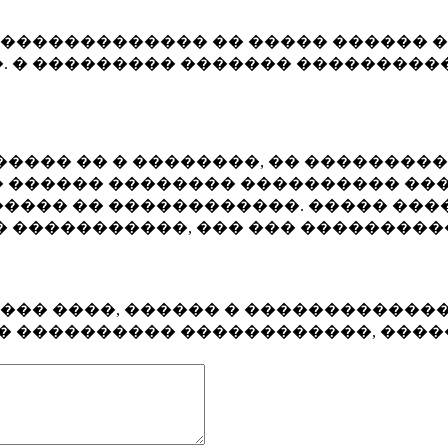
�������������� �� ����� ������ �
. � ��������� ������� ����������
���� �� � ��������, �� ��������
 ������ �������� ���������� ���
���� �� ������������. ����� ���
� �����������, ��� ��� ��������
���� ����, ������ � ������������
�� ���������� ������������, ���