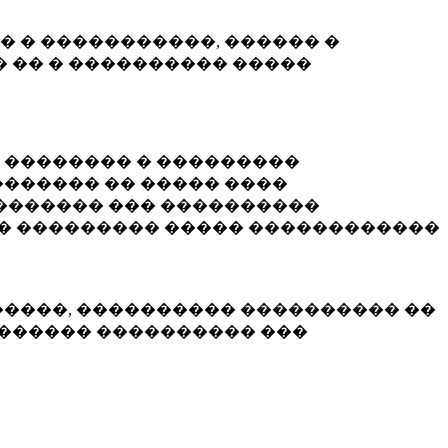
� � �����������, ������ �
 �� � ���������� �����
� �������� � ���������
������ �� ����� ����
������� ��� ����������
�� ��������� ����� ������������
�����, ���������� ���������� ��
������� ���������� ���