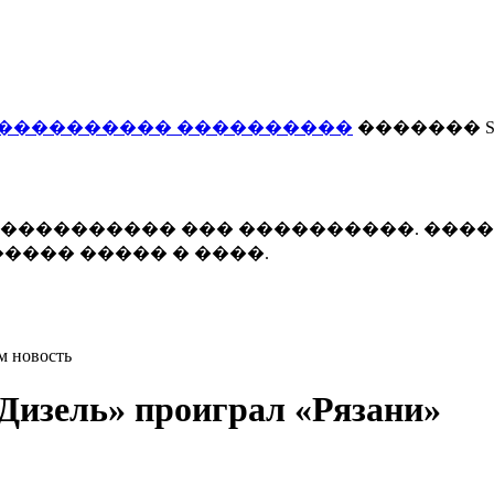
���������� ����������
������� Smi
 ����������� ��� ����������. ���
���� ����� � ����.
м новость
Дизель» проиграл «Рязани»