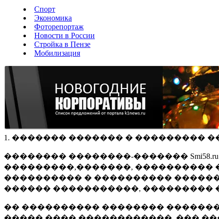
Спорт
Экономика
Фоторепортаж
Новости в России
Стройка в Пензе
Мобилизация
1. ������� ������� � ��������� �
�������� ��������-������� Smi58.
���������,�������, ���������� �
���������� � ���������� ������
������ �����������, ��������� 
�� ���������� �������� �������
����� ���� ������������, ��� ��