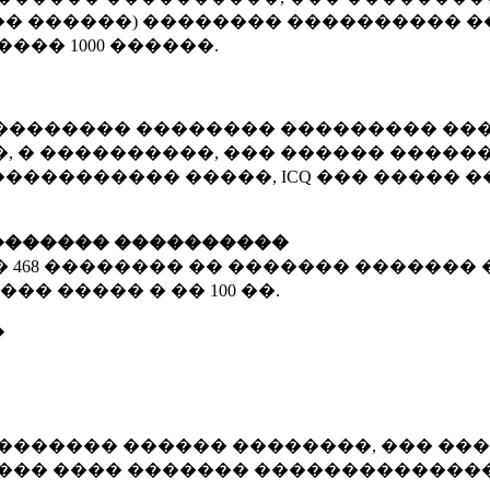
� ������) �������� ���������� �
�����
1000 ������
.
�������� �������� ��������� ���
 � ����������, ��� ������ �������
����������� �����, ICQ ��� �����
������� ����������
�
468 ��������
�� ������� ������� 
��� ����� � ��
100 ��.
�
������� ������ ��������, ��� ���
���� ���� ������� ��������������