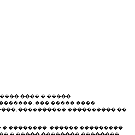
����� ���� � �����
�������. ��� ����� ����
���, ���������� ���������� ��
 � ��������. ������ ���������
�� � ����� �������� ��������.