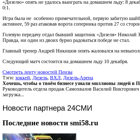
«Дизелю» опять не удалось выиграть на домашнем льду: 8 дека
0:1.
Игра была не особенно примечательной, первую забитую шайбу 
активнее, 59 раз атаковав ворота соперника против 27 со сторо
Голевую передачу отдал бывший защитник «Дизеля» Николай З
Правда, ни один из двоих бурно радоваться победе не стал.
Главный тренер Андрей Никишов опять жаловался на невыполне
Следующий матч состоится на домашнем льду 10 декабря.
Смотреть ленту новостей Пензы
Тэги:
хоккей
,
Дизель
,
ВХЛ
,
Дизель-Арена
Хочешь, чтобы о твоём бизнесе узнали миллионы людей в Пен
Руководитель отдела продаж
Самохвалов Василий Викторович
загрузка...
Новости партнера 24СМИ
Последние новости smi58.ru