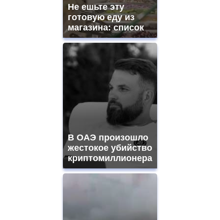
and
Не ешьте эту
ladies
готовую еду из
watches
магазина: список
for
sale.
https://www.replicasrelojes.to/
mens
and
ladies
watches
for
sale.
best
vape
shops
В ОАЭ произошло
site.
offer
жестокое убийство
all
криптомиллионера
kinds
of
high
quality
https://www.phoenix-
suns.ru/
which