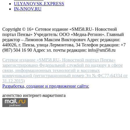
ULYANOVSK.EXPRESS
the
IN-NNOV.RU
first
choice
Согласие на обработку персональных данных
Политика по
for
защите персональных данных
high-
Copyright © 16+ Сетевое издание «SMI58.RU- Новостной
end
портал Пензы» Учредитель: ООО «Медиа-Регион». Главный
people.
редактор – Лимонов Максим Викторович Адрес редакции:
440026, г. Пенза, улица Лермонтова, 34 Телефон редакции: +7
(987) 504 16 90 Адрес эл. почты редакции: info@smi58.ru
Сетевое издание «SMI58.RU- Новостной портал Пензы»
зарегистрировано Федеральной службой по надзору в сфере
связи, информационных технологий и массовых
коммуникаций (регистрационный номер Эл № ФС77-64334 от
31.12.2015)
Разработка, создание и продвижение сайта:
агентство интернет-маркетинга