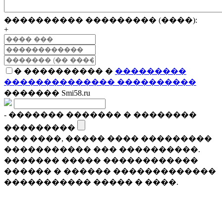
���������� ��������� (����):
+
� ���������� �
���������
�������������� ����������
������� Smi58.ru
- ������� ������� � ��������
���������
��� ����, ����� ���� ���������
����������� ��� ����������.
������� ����� ������������
������ � ������ �������������
����������� ����� � ����.