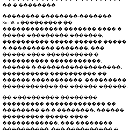
�� � ��������
�������� ��������-�������
Smi58.ru ��������� ��
������������� ������� ���� �
����� ���������,�������,
���������� ����� ������ �����
� ���������� �������. ���
����� ���� ���������� �
���������� �����������,
������ � ������������������,
���������� ���������� ��
������ �����������, ���������
������������ �� ������ ������.
�� ���������� ��������
��������� ������������� ��
�������� �� � ��������. ������
��������� ����� ����
������������, ��� ��������
����������, ��� ���������� �