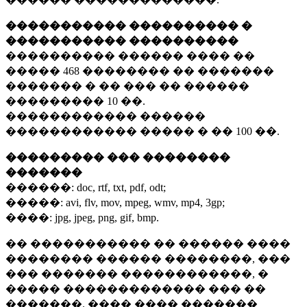
����������� ���������� �
����������� ����������
���������� ������ ���� ��
�����
468 ��������
�� �������
������� � �� ��� �� ������
���������
10 ��.
������������ ������
������������ ����� � ��
100 ��.
��������� ��� ��������
�������
������:
doc, rtf, txt, pdf, odt;
�����:
avi, flv, mov, mpeg, wmv, mp4, 3gp;
����:
jpg, jpeg, png, gif, bmp.
�� ����������� �� ������ ����
�������� ������ ��������, ���
��� ������� ������������, �
����� ������������� ��� ��
�������. ���� ���� �������