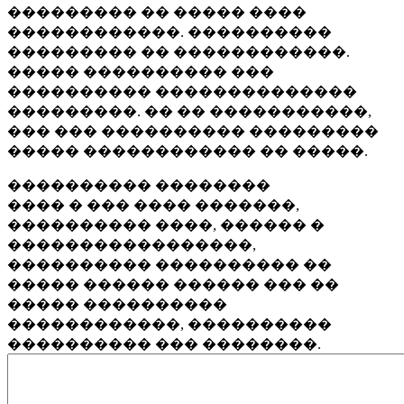
��������� �� ����� ����
������������. ����������
��������� �� ������������.
����� ���������� ���
���������� ��������������
���������. �� �� �����������,
��� ��� ���������� ���������
����� ������������ �� �����.
���������� ��������
���� � ��� ���� �������,
���������� ����, ������ �
�����������������,
���������� ���������� ��
����� ������ ������ ��� ��
����� ����������
������������, ����������
���������� ��� ��������.