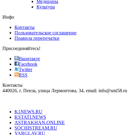
Медицина
store
Культура
on
the
Инфо
pursuit
of
Контакты
the
Пользовательское соглашение
most
Правила перепечатки
effective
sophistication
Присоединяйтесь!
also
just
Вконтакте
the
Facebook
right
Twitter
blend
RSS
in
Контакты
creation
440026, г. Пенза, улица Лермонтова, 34, email: info@smi58.ru
completely
unique
Все порталы НМГ
dazzling
type.
K1NEWS.RU
reddit
KSTATI.NEWS
sevenfridayreplica.ru
ASTRAKHAN.ONLINE
sevenfriday
SOCHISTREAM.RU
outlet
YARGLAV.RU
is