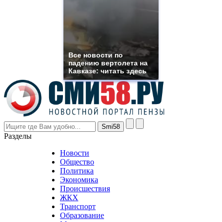
you
need.
replica
franck
muller
rolex
Все новости по
even
падению вертолета на
though
Кавказе: читать здесь
the
prices
are
higher
however
visitors
nevertheless
Разделы
believe
that
Новости
good
Общество
value.
Политика
who
Экономика
sells
Происшествия
the
ЖКХ
best
Транспорт
phyrevape.com
Образование
vape