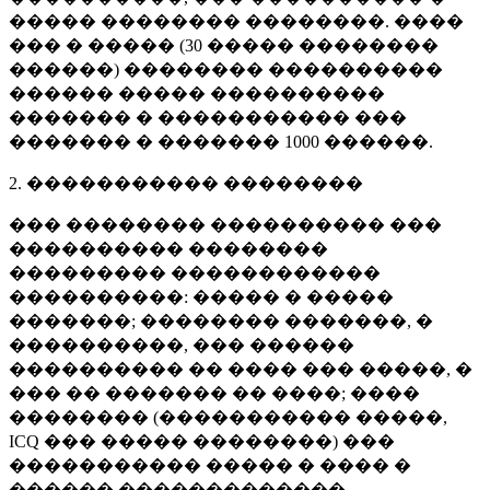
����� �������� ��������. ����
��� � ����� (
30 �����
��������
������) �������� ����������
������ ����� ����������
������� � ����������� ���
������� � �������
1000 ������
.
2. ����������� ��������
��� �������� ���������� ���
���������� ��������
��������� ������������
����������: ����� � �����
�������; �������� �������, �
����������, ��� ������
���������� �� ���� ��� �����, �
��� �� ������� �� ����; ����
�������� (����������� �����,
ICQ ��� ����� ��������) ���
����������� ����� � ���� �
������ �������������.