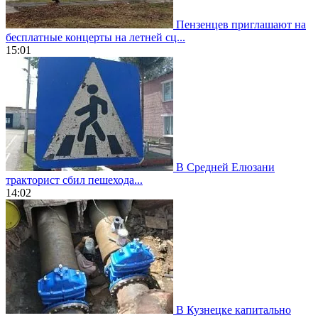
Пензенцев приглашают на
бесплатные концерты на летней сц...
15:01
В Средней Елюзани
тракторист сбил пешехода...
14:02
В Кузнецке капитально