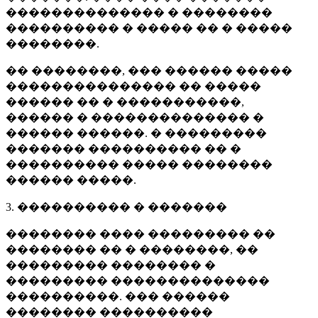
�������������� � ��������
���������� � ����� �� � �����
��������.
�� ��������, ��� ������ �����
��������������� �� �����
������ �� � �����������,
������ � �������������� �
������ ������. � ���������
������� ���������� �� �
���������� ����� ��������
������ �����.
3. ���������� � �������
�������� ���� ��������� ��
�������� �� � ��������, ��
��������� �������� �
��������� ��������������
����������. ��� ������
�������� ����������