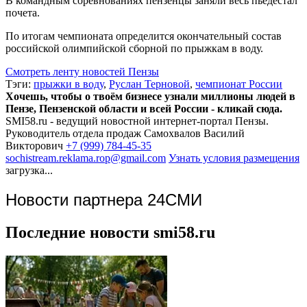
В командным соревнованиях пензенцы заняли весь пьедестал
почета.
По итогам чемпионата определится окончательный состав
российской олимпийской сборной по прыжкам в воду.
Смотреть ленту новостей Пензы
Тэги:
прыжки в воду
,
Руслан Терновой
,
чемпионат России
Хочешь, чтобы о твоём бизнесе узнали миллионы людей в
Пензе, Пензенской области и всей России - кликай сюда.
SMI58.ru - ведущий новостной интернет-портал Пензы.
Руководитель отдела продаж
Самохвалов Василий
Викторович
+7 (999) 784-45-35
sochistream.reklama.rop@gmail.com
Узнать условия размещения
загрузка...
Новости партнера 24СМИ
Последние новости smi58.ru