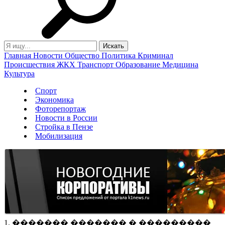
Главная
Новости
Общество
Политика
Криминал
Происшествия
ЖКХ
Транспорт
Образование
Медицина
Культура
Спорт
Экономика
Фоторепортаж
Новости в России
Стройка в Пензе
Мобилизация
1. ������� ������� � ���������