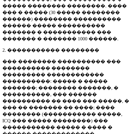
����� �������� ��������. ����
��� � ����� (
30 �����
��������
������) �������� ����������
������ ����� ����������
������� � ����������� ���
������� � �������
1000 ������
.
2. ����������� ��������
��� �������� ���������� ���
���������� ��������
��������� ������������
����������: ����� � �����
�������; �������� �������, �
����������, ��� ������
���������� �� ���� ��� �����, �
��� �� ������� �� ����; ����
�������� (����������� �����,
ICQ ��� ����� ��������) ���
����������� ����� � ���� �
������ �������������.