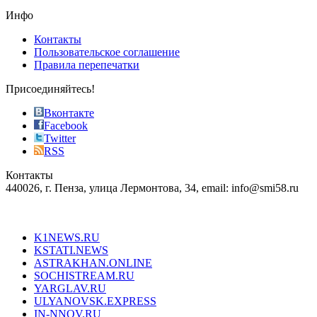
the
Инфо
pursuit
of
Контакты
the
Пользовательское соглашение
most
Правила перепечатки
effective
sophistication
Присоединяйтесь!
also
just
Вконтакте
the
Facebook
right
Twitter
blend
RSS
in
Контакты
creation
440026, г. Пенза, улица Лермонтова, 34, email: info@smi58.ru
completely
unique
Все порталы НМГ
dazzling
type.
K1NEWS.RU
reddit
KSTATI.NEWS
sevenfridayreplica.ru
ASTRAKHAN.ONLINE
sevenfriday
SOCHISTREAM.RU
outlet
YARGLAV.RU
is
ULYANOVSK.EXPRESS
the
IN-NNOV.RU
first