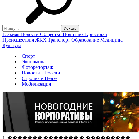
Главная
Новости
Общество
Политика
Криминал
Происшествия
ЖКХ
Транспорт
Образование
Медицина
Культура
Спорт
Экономика
Фоторепортаж
Новости в России
Стройка в Пензе
Мобилизация
1. ������� ������� � ���������