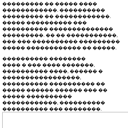
��������� �� ����� ����
������������. ����������
��������� �� ������������.
����� ���������� ���
���������� ��������������
���������. �� �� �����������,
��� ��� ���������� ���������
����� ������������ �� �����.
���������� ��������
���� � ��� ���� �������,
���������� ����, ������ �
�����������������,
���������� ���������� ��
����� ������ ������ ��� ��
����� ����������
������������, ����������
���������� ��� ��������.