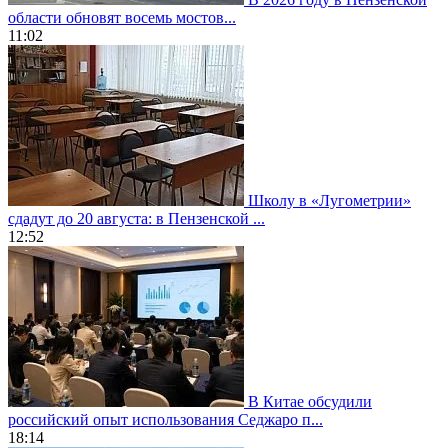
области обновят восемь мостов...
11:02
Школу в «Лугометрии»
сдадут до 20 августа: в Пензенской ...
12:52
В Китае обсудили
российский опыт использования Седжаро п...
18:14