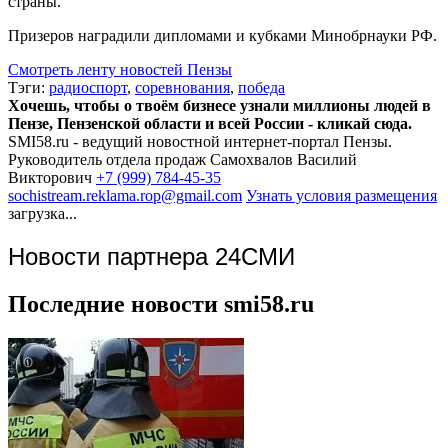
страны.
Призеров наградили дипломами и кубками Минобрнауки РФ.
Смотреть ленту новостей Пензы
Тэги:
радиоспорт
,
соревнования
,
победа
Хочешь, чтобы о твоём бизнесе узнали миллионы людей в
Пензе, Пензенской области и всей России - кликай сюда.
SMI58.ru - ведущий новостной интернет-портал Пензы.
Руководитель отдела продаж
Самохвалов Василий
Викторович
+7 (999) 784-45-35
sochistream.reklama.rop@gmail.com
Узнать условия размещения
загрузка...
Новости партнера 24СМИ
Последние новости smi58.ru