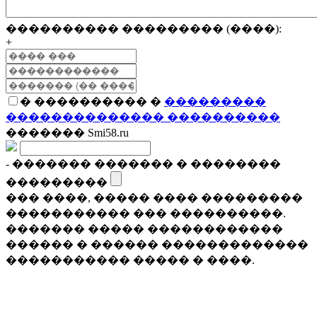
���������� ��������� (����):
+
� ���������� �
���������
�������������� ����������
������� Smi58.ru
- ������� ������� � ��������
���������
��� ����, ����� ���� ���������
����������� ��� ����������.
������� ����� ������������
������ � ������ �������������
����������� ����� � ����.