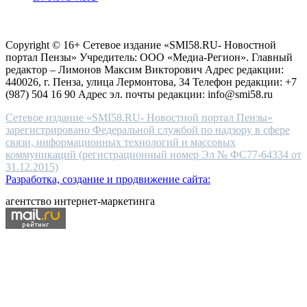
choice
Согласие на обработку персональных данных
Политика по
for
защите персональных данных
high-
Copyright © 16+ Сетевое издание «SMI58.RU- Новостной
end
портал Пензы» Учредитель: ООО «Медиа-Регион». Главный
people.
редактор – Лимонов Максим Викторович Адрес редакции:
440026, г. Пенза, улица Лермонтова, 34 Телефон редакции: +7
(987) 504 16 90 Адрес эл. почты редакции: info@smi58.ru
Сетевое издание «SMI58.RU- Новостной портал Пензы»
зарегистрировано Федеральной службой по надзору в сфере
связи, информационных технологий и массовых
коммуникаций (регистрационный номер Эл № ФС77-64334 от
31.12.2015)
Разработка, создание и продвижение сайта:
агентство интернет-маркетинга