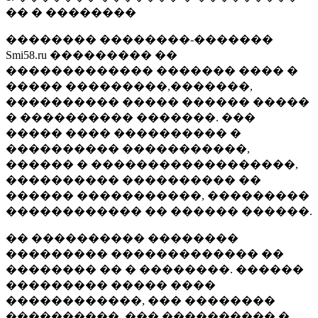
�� � ��������
�������� ��������-�������
Smi58.ru ��������� ��
������������� ������� ���� �
����� ���������,�������,
���������� ����� ������ �����
� ���������� �������. ���
����� ���� ���������� �
���������� �����������,
������ � ������������������,
���������� ���������� ��
������ �����������, ���������
������������ �� ������ ������.
�� ���������� ��������
��������� ������������� ��
�������� �� � ��������. ������
��������� ����� ����
������������, ��� ��������
����������, ��� ���������� �