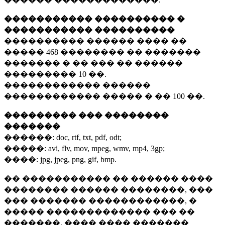
����������� ���������� �
����������� ����������
���������� ������ ���� ��
�����
468 ��������
�� �������
������� � �� ��� �� ������
���������
10 ��.
������������ ������
������������ ����� � ��
100 ��.
��������� ��� ��������
�������
������:
doc, rtf, txt, pdf, odt;
�����:
avi, flv, mov, mpeg, wmv, mp4, 3gp;
����:
jpg, jpeg, png, gif, bmp.
�� ����������� �� ������ ����
�������� ������ ��������, ���
��� ������� ������������, �
����� ������������� ��� ��
�������. ���� ���� �������