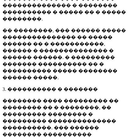
�������������� � ��������
���������� � ����� �� � �����
��������.
�� ��������, ��� ������ �����
��������������� �� �����
������ �� � �����������,
������ � �������������� �
������ ������. � ���������
������� ���������� �� �
���������� ����� ��������
������ �����.
3. ���������� � �������
�������� ���� ��������� ��
�������� �� � ��������, ��
��������� �������� �
��������� ��������������
����������. ��� ������
�������� ����������