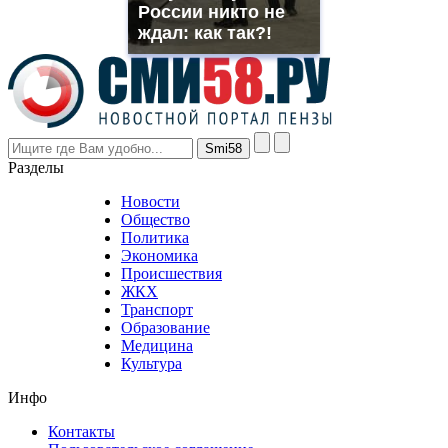
России никто не
even
though
ждал: как так?!
the
prices
are
higher
however
visitors
nevertheless
Разделы
believe
that
Новости
good
Общество
value.
Политика
who
Экономика
sells
Происшествия
the
ЖКХ
best
Транспорт
phyrevape.com
Образование
vape
Медицина
store
Культура
on
the
Инфо
pursuit
of
Контакты
the