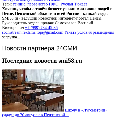
Тэги:
теннис
,
первенство ПФО
,
Руслан Тюкаев
Хочешь, чтобы о твоём бизнесе узнали миллионы людей в
Пензе, Пензенской области и всей России - кликай сюда.
SMI58.ru - ведущий новостной интернет-портал Пензы.
Руководитель отдела продаж
Самохвалов Василий
Викторович
+7 (999) 784-45-35
sochistream.reklama.rop@gmail.com
Узнать условия размещения
загрузка...
Новости партнера 24СМИ
Последние новости smi58.ru
Школу в «Лугометрии»
сдадут до 20 августа: в Пензенской ...