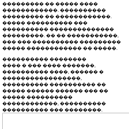
��������� �� ����� ����
������������. ����������
��������� �� ������������.
����� ���������� ���
���������� ��������������
���������. �� �� �����������,
��� ��� ���������� ���������
����� ������������ �� �����.
���������� ��������
���� � ��� ���� �������,
���������� ����, ������ �
�����������������,
���������� ���������� ��
����� ������ ������ ��� ��
����� ����������
������������, ����������
���������� ��� ��������.