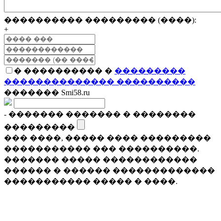
���������� ��������� (����):
+
� ���������� �
���������
�������������� ����������
������� Smi58.ru
- ������� ������� � ��������
���������
��� ����, ����� ���� ���������
����������� ��� ����������.
������� ����� ������������
������ � ������ �������������
����������� ����� � ����.