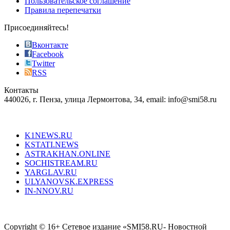
Пользовательское соглашение
most
Правила перепечатки
effective
sophistication
Присоединяйтесь!
also
just
Вконтакте
the
Facebook
right
Twitter
blend
RSS
in
Контакты
creation
440026, г. Пенза, улица Лермонтова, 34, email: info@smi58.ru
completely
unique
Все порталы НМГ
dazzling
type.
K1NEWS.RU
reddit
KSTATI.NEWS
sevenfridayreplica.ru
ASTRAKHAN.ONLINE
sevenfriday
SOCHISTREAM.RU
outlet
YARGLAV.RU
is
ULYANOVSK.EXPRESS
the
IN-NNOV.RU
first
choice
Согласие на обработку персональных данных
Политика по
for
защите персональных данных
high-
Copyright © 16+ Сетевое издание «SMI58.RU- Новостной
end