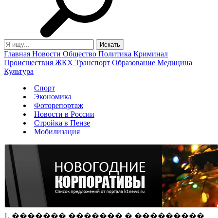
Главная
Новости
Общество
Политика
Криминал
Происшествия
ЖКХ
Транспорт
Образование
Медицина
Культура
Спорт
Экономика
Фоторепортаж
Новости в России
Стройка в Пензе
Мобилизация
1. ������� ������� � ���������