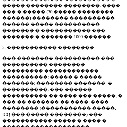
����� �������� ��������. ����
��� � ����� (
30 �����
��������
������) �������� ����������
������ ����� ����������
������� � ����������� ���
������� � �������
1000 ������
.
2. ����������� ��������
��� �������� ���������� ���
���������� ��������
��������� ������������
����������: ����� � �����
�������; �������� �������, �
����������, ��� ������
���������� �� ���� ��� �����, �
��� �� ������� �� ����; ����
�������� (����������� �����,
ICQ ��� ����� ��������) ���
����������� ����� � ���� �
������ �������������.