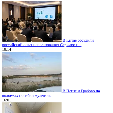
В Китае обсудили
российский опыт использования Седжаро п...
18:14
В Пензе и Грабово на
водоемах погибли мужчины...
16:01