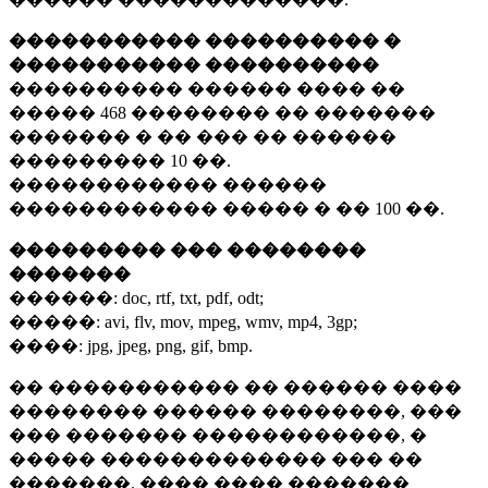
����������� ���������� �
����������� ����������
���������� ������ ���� ��
�����
468 ��������
�� �������
������� � �� ��� �� ������
���������
10 ��.
������������ ������
������������ ����� � ��
100 ��.
��������� ��� ��������
�������
������:
doc, rtf, txt, pdf, odt;
�����:
avi, flv, mov, mpeg, wmv, mp4, 3gp;
����:
jpg, jpeg, png, gif, bmp.
�� ����������� �� ������ ����
�������� ������ ��������, ���
��� ������� ������������, �
����� ������������� ��� ��
�������. ���� ���� �������