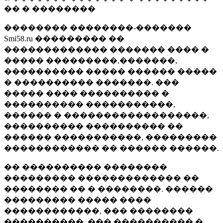
�� � ��������
�������� ��������-�������
Smi58.ru ��������� ��
������������� ������� ���� �
����� ���������,�������,
���������� ����� ������ �����
� ���������� �������. ���
����� ���� ���������� �
���������� �����������,
������ � ������������������,
���������� ���������� ��
������ �����������, ���������
������������ �� ������ ������.
�� ���������� ��������
��������� ������������� ��
�������� �� � ��������. ������
��������� ����� ����
������������, ��� ��������
����������, ��� ���������� �