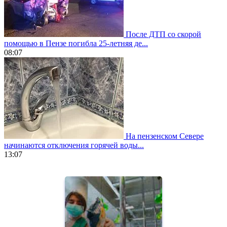
После ДТП со скорой
помощью в Пензе погибла 25-летняя де...
08:07
На пензенском Севере
начинаются отключения горячей воды...
13:07
https://www.vapesstores.fr/
meilleure
cigarette
electronique
best
quality
aaa