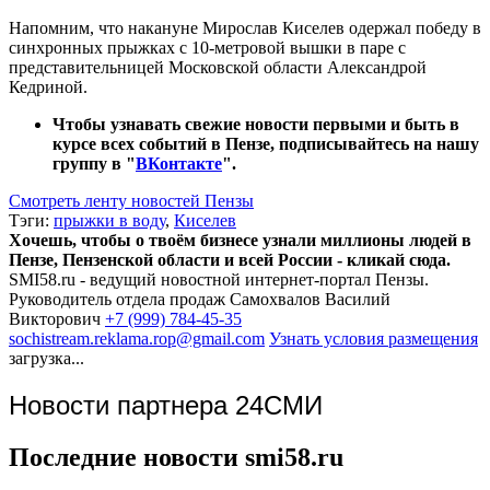
Напомним, что накануне Мирослав Киселев одержал победу в
синхронных прыжках с 10-метровой вышки в паре с
представительницей Московской области Александрой
Кедриной.
Чтобы узнавать свежие новости первыми и быть в
курсе всех событий в Пензе, подписывайтесь на нашу
группу в "
ВКонтакте
".
Смотреть ленту новостей Пензы
Тэги:
прыжки в воду
,
Киселев
Хочешь, чтобы о твоём бизнесе узнали миллионы людей в
Пензе, Пензенской области и всей России - кликай сюда.
SMI58.ru - ведущий новостной интернет-портал Пензы.
Руководитель отдела продаж
Самохвалов Василий
Викторович
+7 (999) 784-45-35
sochistream.reklama.rop@gmail.com
Узнать условия размещения
загрузка...
Новости партнера 24СМИ
Последние новости smi58.ru