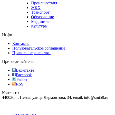
sells
Происшествия
the
ЖКХ
best
Транспорт
phyrevape.com
Образование
vape
Медицина
store
Культура
on
the
Инфо
pursuit
of
Контакты
the
Пользовательское соглашение
most
Правила перепечатки
effective
sophistication
Присоединяйтесь!
also
just
Вконтакте
the
Facebook
right
Twitter
blend
RSS
in
Контакты
creation
440026, г. Пенза, улица Лермонтова, 34, email: info@smi58.ru
completely
unique
Все порталы НМГ
dazzling
type.