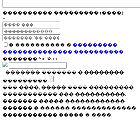
���������� ��������� (����):
+
� ���������� �
���������
�������������� ����������
������� Smi58.ru
- ������� ������� � ��������
���������
��� ����, ����� ���� ���������
����������� ��� ����������.
������� ����� ������������
������ � ������ �������������
����������� ����� � ����.