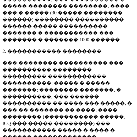
����� �������� ��������. ����
��� � ����� (
30 �����
��������
������) �������� ����������
������ ����� ����������
������� � ����������� ���
������� � �������
1000 ������
.
2. ����������� ��������
��� �������� ���������� ���
���������� ��������
��������� ������������
����������: ����� � �����
�������; �������� �������, �
����������, ��� ������
���������� �� ���� ��� �����, �
��� �� ������� �� ����; ����
�������� (����������� �����,
ICQ ��� ����� ��������) ���
����������� ����� � ���� �
������ �������������.