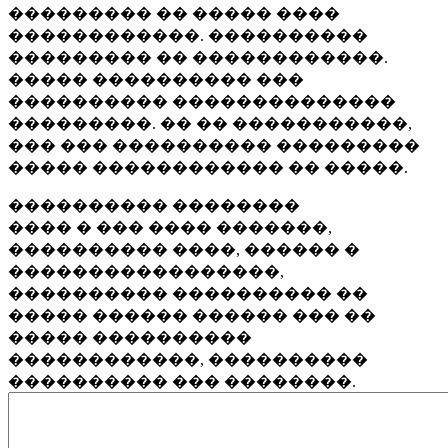
��������� �� ����� ����
������������. ����������
��������� �� ������������.
����� ���������� ���
���������� ��������������
���������. �� �� �����������,
��� ��� ���������� ���������
����� ������������ �� �����.
���������� ��������
���� � ��� ���� �������,
���������� ����, ������ �
�����������������,
���������� ���������� ��
����� ������ ������ ��� ��
����� ����������
������������, ����������
���������� ��� ��������.