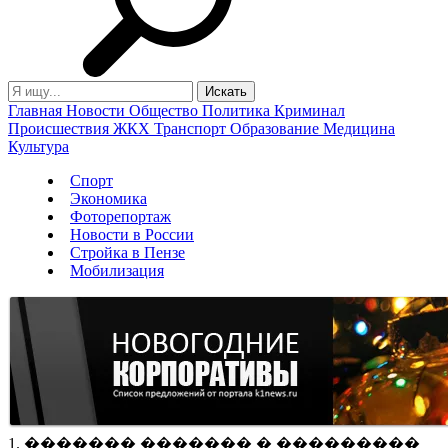
Главная
Новости
Общество
Политика
Криминал
Происшествия
ЖКХ
Транспорт
Образование
Медицина
Культура
Спорт
Экономика
Фоторепортаж
Новости в России
Стройка в Пензе
Мобилизация
1. ������� ������� � ���������