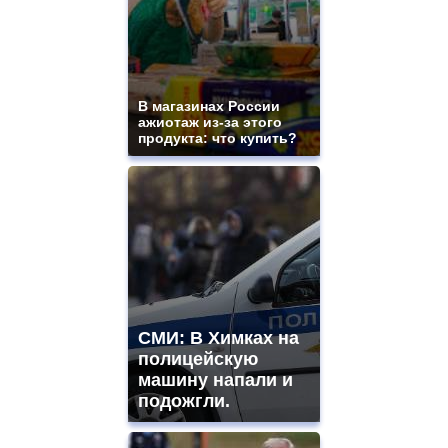
swiss
movement.
https://gradewatches.to/
mens
and
ladies
В магазинах России
ажиотаж из-за этого
watches
продукта: что купить?
for
sale.
https://www.replicasrelojes.to/
mens
and
ladies
watches
for
sale.
best
vape
СМИ: В Химках на
shops
полицейскую
site.
offer
машину напали и
all
подожгли.
kinds
of