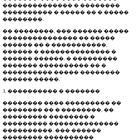
�������������� � ��������
���������� � ����� �� � �����
��������.
�� ��������, ��� ������ �����
��������������� �� �����
������ �� � �����������,
������ � �������������� �
������ ������. � ���������
������� ���������� �� �
���������� ����� ��������
������ �����.
3. ���������� � �������
�������� ���� ��������� ��
�������� �� � ��������, ��
��������� �������� �
��������� ��������������
����������. ��� ������
�������� ����������