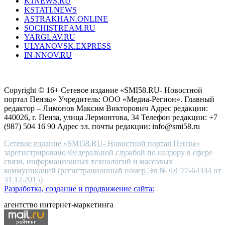
K1NEWS.RU
reddit
KSTATI.NEWS
sevenfridayreplica.ru
ASTRAKHAN.ONLINE
sevenfriday
SOCHISTREAM.RU
outlet
YARGLAV.RU
is
ULYANOVSK.EXPRESS
the
IN-NNOV.RU
first
choice
Согласие на обработку персональных данных
Политика по
for
защите персональных данных
high-
Copyright © 16+ Сетевое издание «SMI58.RU- Новостной
end
портал Пензы» Учредитель: ООО «Медиа-Регион». Главный
people.
редактор – Лимонов Максим Викторович Адрес редакции:
440026, г. Пенза, улица Лермонтова, 34 Телефон редакции: +7
(987) 504 16 90 Адрес эл. почты редакции: info@smi58.ru
Сетевое издание «SMI58.RU- Новостной портал Пензы»
зарегистрировано Федеральной службой по надзору в сфере
связи, информационных технологий и массовых
коммуникаций (регистрационный номер Эл № ФС77-64334 от
31.12.2015)
Разработка, создание и продвижение сайта:
агентство интернет-маркетинга