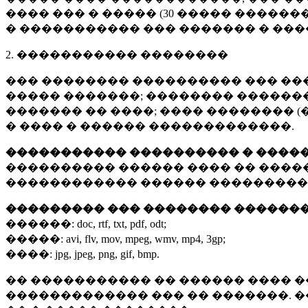
���� ��� � ����� (
30 �����
�������
� ����������� ��� ������� � ��
2. ����������� ��������
��� �������� ���������� ��� ��
����� �������; �������� �������,
������� �� ����; ���� �������� (
� ���� � ������ �������������.
����������� ���������� � ����
���������� ������ ���� �� ����
������������ ������ ���������
��������� ��� �������� ������
������:
doc, rtf, txt, pdf, odt;
�����:
avi, flv, mov, mpeg, wmv, mp4, 3gp;
����:
jpg, jpeg, png, gif, bmp.
�� ����������� �� ������ ���� �
������������� ��� �� �������. 