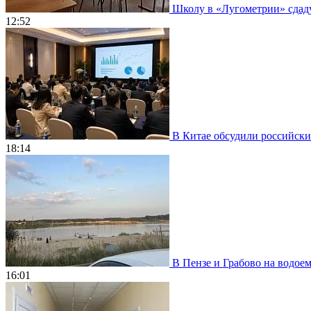
Школу в «Лугометрии» сдадут
12:52
В Китае обсудили российски
18:14
В Пензе и Грабово на водое
16:01