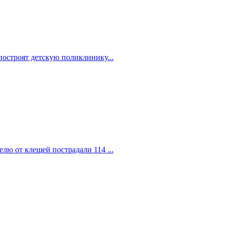
построят детскую поликлинику...
елю от клещей пострадали 114 ...