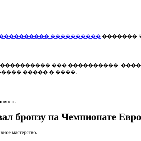
���������� ����������
������� Smi
 ����������� ��� ����������. ���
���� ����� � ����.
новость
вал бронзу на Чемпионате Евр
вное мастерство.