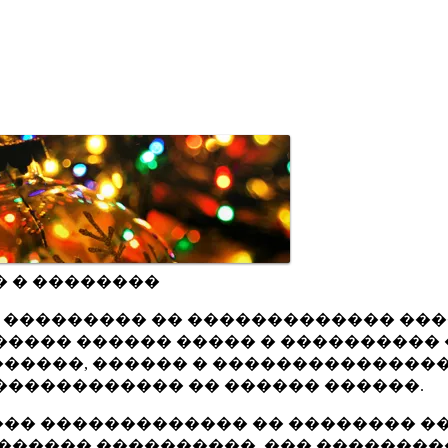
� � ��������
ru ��������� �� ������������� ��
���� ������ ����� � ���������� 
�����, ������ � ���������������
������������ �� ������ ������.
�� ������������� �� �������� ��
������ ����������, ��� ��������