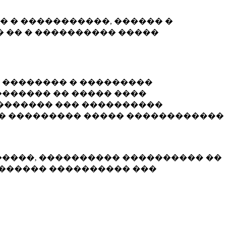
� � �����������, ������ �
 �� � ���������� �����
� �������� � ���������
������ �� ����� ����
������� ��� ����������
�� ��������� ����� ������������
�����, ���������� ���������� ��
������� ���������� ���