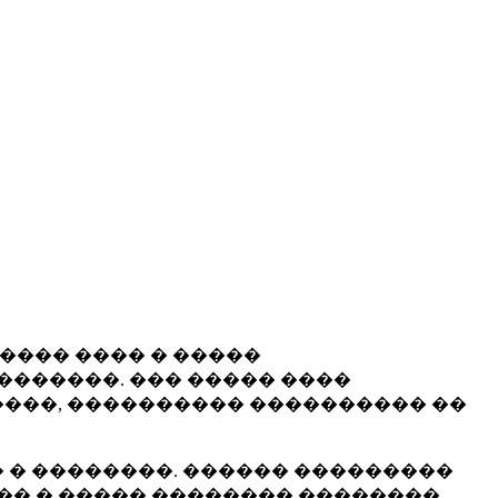
����� ���� � �����
�������. ��� ����� ����
���, ���������� ���������� ��
 � ��������. ������ ���������
�� � ����� �������� ��������.