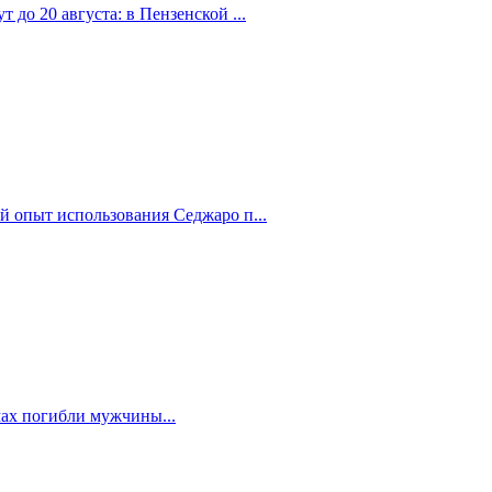
 до 20 августа: в Пензенской ...
й опыт использования Седжаро п...
мах погибли мужчины...