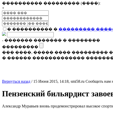
���������� ��������� (����):
+
� ���������� �
��������� ����
- ������� ������� � ��������
���������
��� ����, ����� ���� ���������
� ������ ������������� �������
Вернуться назад
/
15 Июня 2015, 14:18,
smi58.ru
Сообщить нам 
Пензенский бильярдист завое
Александр Муравьев вновь продемонстрировал высокое спорти