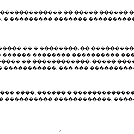
�������������� �� ����� ������ �
. � ��������� ������� ����������
���� �� � ��������, �� ��������
 ������ �������� ���������� ���
���� �� ������������. ����� ���
� �����������, ��� ��� ��������
���� ����, ������ � ������������
�� ���������� ������������, ���