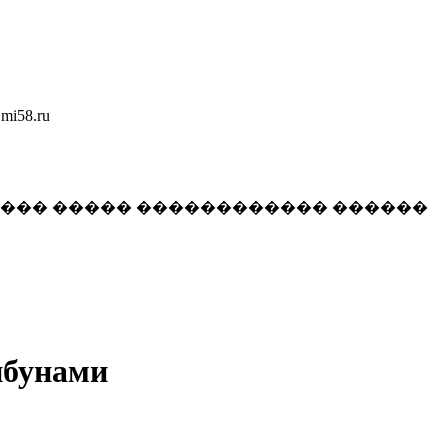
58.ru
���� ����� ������������ ������
ибунами