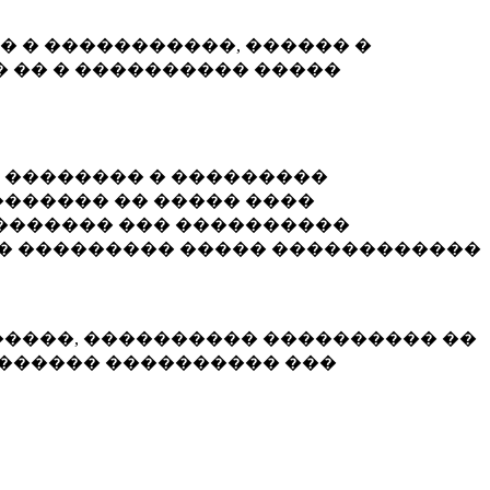
� � �����������, ������ �
 �� � ���������� �����
� �������� � ���������
������ �� ����� ����
������� ��� ����������
�� ��������� ����� ������������
�����, ���������� ���������� ��
������� ���������� ���