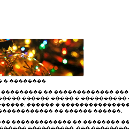
� � ��������
ru ��������� �� ������������� ��
���� ������ ����� � ���������� 
�����, ������ � ���������������
������������ �� ������ ������.
�� ������������� �� �������� ��
������ ����������, ��� ��������