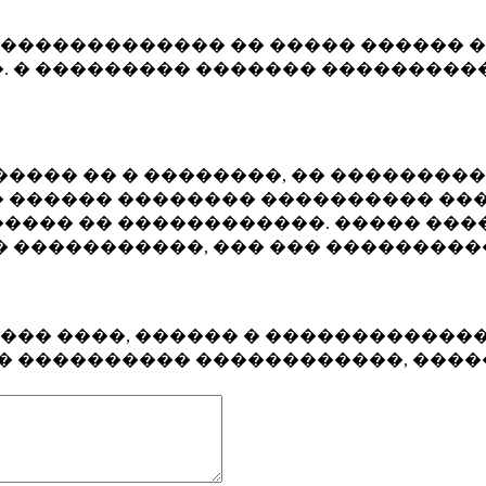
�������������� �� ����� ������ �
. � ��������� ������� ����������
���� �� � ��������, �� ��������
 ������ �������� ���������� ���
���� �� ������������. ����� ���
� �����������, ��� ��� ��������
���� ����, ������ � ������������
�� ���������� ������������, ���