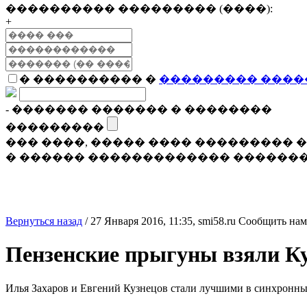
���������� ��������� (����):
+
� ���������� �
��������� ����
- ������� ������� � ��������
���������
��� ����, ����� ���� ���������
� ������ ������������� �������
Вернуться назад
/
27 Января 2016, 11:35,
smi58.ru
Сообщить нам
Пензенские прыгуны взяли К
Илья Захаров и Евгений Кузнецов стали лучшими в синхронны