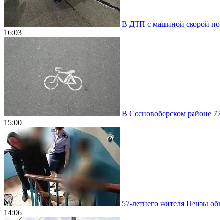
В ДТП с машиной скорой пом
16:03
В Сосновоборском районе 77
15:00
57-летнего жителя Пензы обв
14:06