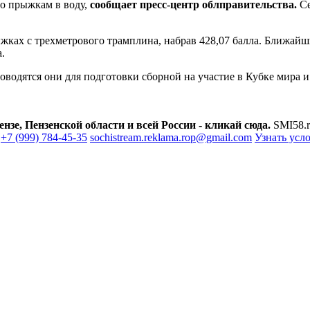
о прыжкам в воду,
сообщает пресс-центр облправительства.
Се
ках с трехметрового трамплина, набрав 428,07 балла. Ближайши
.
оводятся они для подготовки сборной на участие в Кубке мира 
зе, Пензенской области и всей России - кликай сюда.
SMI58.r
+7 (999) 784-45-35
sochistream.reklama.rop@gmail.com
Узнать усл