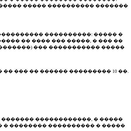
����� ����� ���������� �������
��������� ����������: ����� �
��� �� ���� ��� �����, � ��� ��
 ��������) ��� ����������� �����
� �� ��� �� ������ ���������
10 ��.
 ������� ������������, � �����
 � �������� ���������� � �����