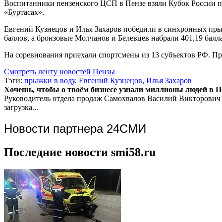
Воспитанники пензенского ЦСП в Пензе взяли Кубок России п
«Буртасах».
Евгений Кузнецов и Илья Захаров победили в синхронных прыж
баллов, а бронзовые Молчанов и Белевцев набрали 401,19 балла
На соревнования приехали спортсмены из 13 субъектов РФ. Пр
Смотреть ленту новостей Пензы
Тэги:
прыжки в воду
,
Евгений Кузнецов
,
Илья Захаров
Хочешь, чтобы о твоём бизнесе узнали миллионы людей в Пен
Руководитель отдела продаж
Самохвалов Василий Викторович
загрузка...
Новости партнера 24СМИ
Последние новости smi58.ru