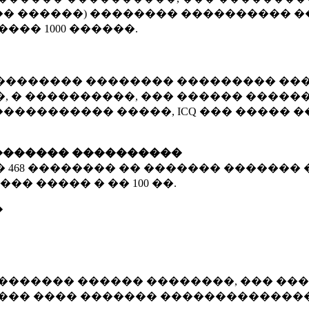
� ������) �������� ���������� �
�����
1000 ������
.
�������� �������� ��������� ���
 � ����������, ��� ������ �������
����������� �����, ICQ ��� �����
������� ����������
�
468 ��������
�� ������� ������� 
��� ����� � ��
100 ��.
�
������� ������ ��������, ��� ���
���� ���� ������� ��������������