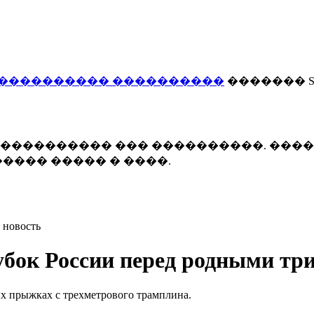
���������� ����������
������� Smi
 ����������� ��� ����������. ���
���� ����� � ����.
 новость
убок России перед родными тр
х прыжках с трехметрового трамплина.