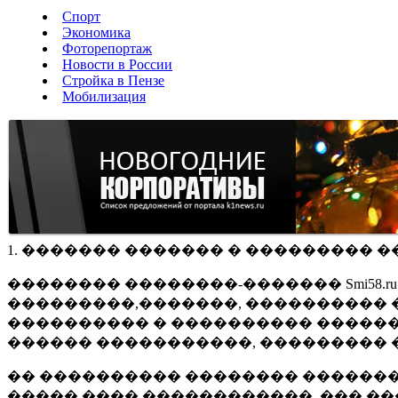
Спорт
Экономика
Фоторепортаж
Новости в России
Стройка в Пензе
Мобилизация
1. ������� ������� � ��������� �
�������� ��������-������� Smi58.
���������,�������, ���������� �
���������� � ���������� ������
������ �����������, ��������� 
�� ���������� �������� �������
����� ���� ������������, ��� ��