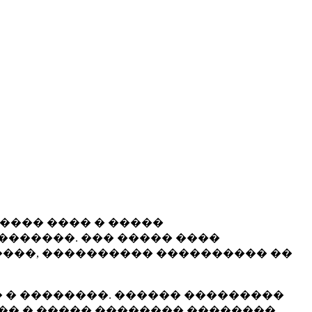
����� ���� � �����
�������. ��� ����� ����
���, ���������� ���������� ��
 � ��������. ������ ���������
�� � ����� �������� ��������.