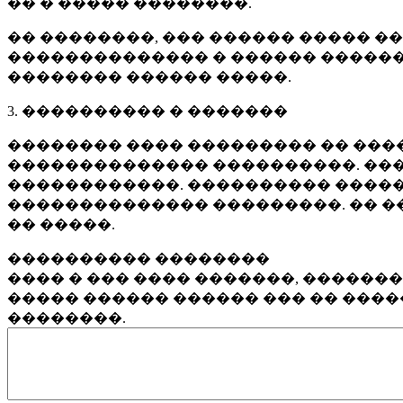
�� � ����� ��������.
�� ��������, ��� ������ ����� �
�������������� � ������ ������
�������� ������ �����.
3. ���������� � �������
�������� ���� ��������� �� ����
�������������� ����������. ���
������������. ���������� �����
�������������� ���������. �� �
�� �����.
���������� ��������
���� � ��� ���� �������, ������
����� ������ ������ ��� �� ���
��������.