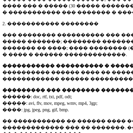
���� ��� � ����� (
30 �����
�������
� ����������� ��� ������� � ��
2. ����������� ��������
��� �������� ���������� ��� ��
����� �������; �������� �������,
������� �� ����; ���� �������� (
� ���� � ������ �������������.
����������� ���������� � ����
���������� ������ ���� �� ����
������������ ������ ���������
��������� ��� �������� ������
������:
doc, rtf, txt, pdf, odt;
�����:
avi, flv, mov, mpeg, wmv, mp4, 3gp;
����:
jpg, jpeg, png, gif, bmp.
�� ����������� �� ������ ���� �
������������� ��� �� �������. 