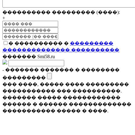
���������� ��������� (����):
+
� ���������� �
���������
�������������� ����������
������� Smi58.ru
- ������� ������� � ��������
���������
��� ����, ����� ���� ���������
����������� ��� ����������.
������� ����� ������������
������ � ������ �������������
����������� ����� � ����.