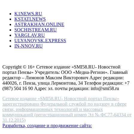
Все порталы НМГ
dazzling
type.
K1NEWS.RU
reddit
KSTATI.NEWS
sevenfridayreplica.ru
ASTRAKHAN.ONLINE
sevenfriday
SOCHISTREAM.RU
outlet
YARGLAV.RU
is
ULYANOVSK.EXPRESS
the
IN-NNOV.RU
first
choice
Согласие на обработку персональных данных
Политика по
for
защите персональных данных
high-
Copyright © 16+ Сетевое издание «SMI58.RU- Новостной
end
портал Пензы» Учредитель: ООО «Медиа-Регион». Главный
people.
редактор – Лимонов Максим Викторович Адрес редакции:
440026, г. Пенза, улица Лермонтова, 34 Телефон редакции: +7
(987) 504 16 90 Адрес эл. почты редакции: info@smi58.ru
Сетевое издание «SMI58.RU- Новостной портал Пензы»
зарегистрировано Федеральной службой по надзору в сфере
связи, информационных технологий и массовых
коммуникаций (регистрационный номер Эл № ФС77-64334 от
31.12.2015)
Разработка, создание и продвижение сайта: