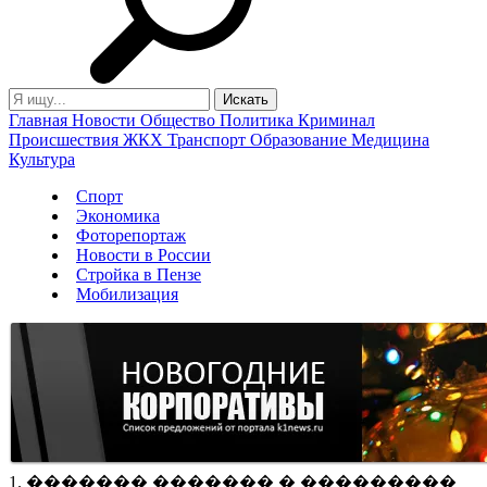
Главная
Новости
Общество
Политика
Криминал
Происшествия
ЖКХ
Транспорт
Образование
Медицина
Культура
Спорт
Экономика
Фоторепортаж
Новости в России
Стройка в Пензе
Мобилизация
1. ������� ������� � ���������