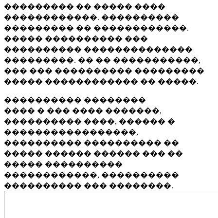
��������� �� ����� ����
������������. ����������
��������� �� ������������.
����� ���������� ���
���������� ��������������
���������. �� �� �����������,
��� ��� ���������� ���������
����� ������������ �� �����.
���������� ��������
���� � ��� ���� �������,
���������� ����, ������ �
�����������������,
���������� ���������� ��
����� ������ ������ ��� ��
����� ����������
������������, ����������
���������� ��� ��������.