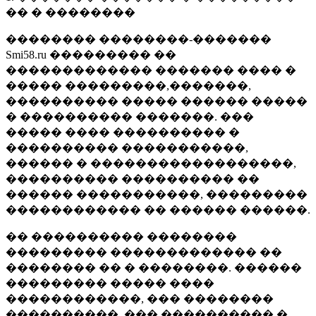
�� � ��������
�������� ��������-�������
Smi58.ru ��������� ��
������������� ������� ���� �
����� ���������,�������,
���������� ����� ������ �����
� ���������� �������. ���
����� ���� ���������� �
���������� �����������,
������ � ������������������,
���������� ���������� ��
������ �����������, ���������
������������ �� ������ ������.
�� ���������� ��������
��������� ������������� ��
�������� �� � ��������. ������
��������� ����� ����
������������, ��� ��������
����������, ��� ���������� �