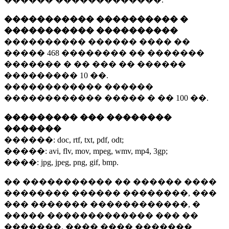
����������� ���������� �
����������� ����������
���������� ������ ���� ��
�����
468 ��������
�� �������
������� � �� ��� �� ������
���������
10 ��.
������������ ������
������������ ����� � ��
100 ��.
��������� ��� ��������
�������
������:
doc, rtf, txt, pdf, odt;
�����:
avi, flv, mov, mpeg, wmv, mp4, 3gp;
����:
jpg, jpeg, png, gif, bmp.
�� ����������� �� ������ ����
�������� ������ ��������, ���
��� ������� ������������, �
����� ������������� ��� ��
�������. ���� ���� �������