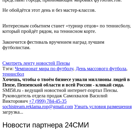
Не обойдётся этот день и без мастер-классов.
Интересным событием станет «турнир отцов» по теннисболу,
который пройдёт рядом, на теннисном корте.
Закончится фестиваль вручением наград лучшим
футболистам.
Смотреть ленту новостей Пензы
Тэги:
Чемпионат мира по футболу
,
День массового футбола
,
теннисбол
Хочешь, чтобы о твоём бизнесе узнали миллионы людей в
Пензе, Пензенской области и всей России - кликай сюда.
SMI58.ru - ведущий новостной интернет-портал Пензы.
Руководитель отдела продаж
Самохвалов Василий
Викторович
+7 (999) 784-45-35
sochistream.reklama.rop@gmail.com
Узнать условия размещения
загрузка...
Новости партнера 24СМИ