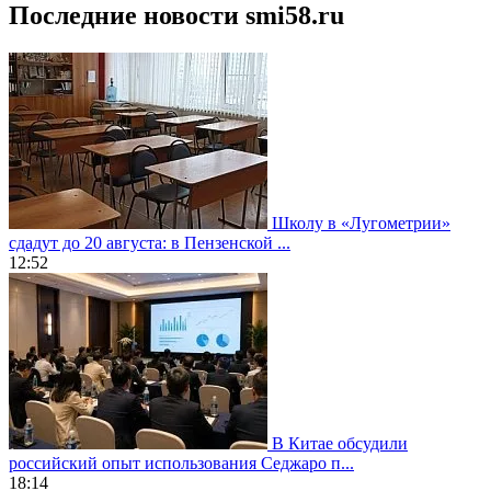
Последние новости smi58.ru
Школу в «Лугометрии»
сдадут до 20 августа: в Пензенской ...
12:52
В Китае обсудили
российский опыт использования Седжаро п...
18:14