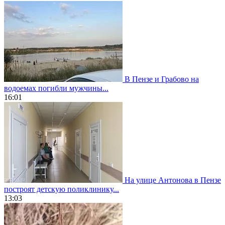
В Пензе и Грабово на
водоемах погибли мужчины...
16:01
На улице Антонова в Пензе
построят детскую поликлинику...
13:03