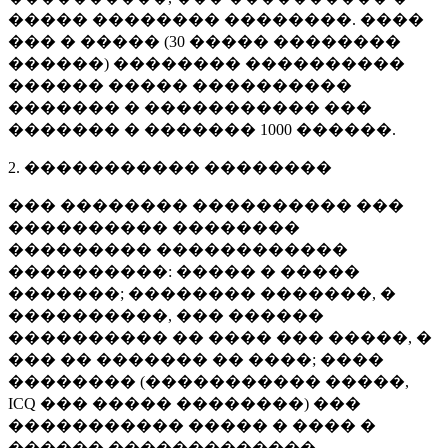
����� �������� ��������. ����
��� � ����� (
30 �����
��������
������) �������� ����������
������ ����� ����������
������� � ����������� ���
������� � �������
1000 ������
.
2. ����������� ��������
��� �������� ���������� ���
���������� ��������
��������� ������������
����������: ����� � �����
�������; �������� �������, �
����������, ��� ������
���������� �� ���� ��� �����, �
��� �� ������� �� ����; ����
�������� (����������� �����,
ICQ ��� ����� ��������) ���
����������� ����� � ���� �
������ �������������.