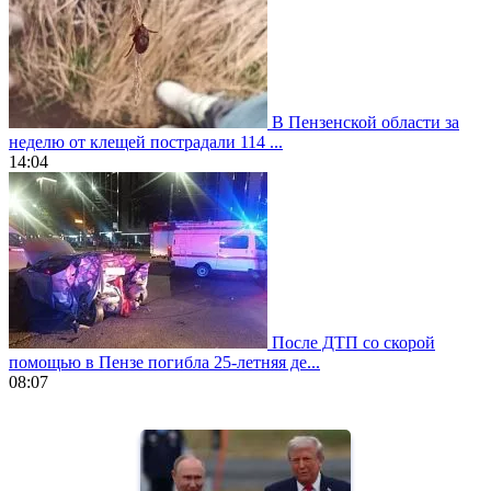
В Пензенской области за
неделю от клещей пострадали 114 ...
14:04
После ДТП со скорой
помощью в Пензе погибла 25-летняя де...
08:07
https://www.vapesstores.fr/
meilleure
cigarette
electronique