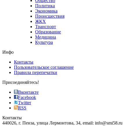
Общество
value.
Политика
who
Экономика
sells
Происшествия
the
ЖКХ
best
Транспорт
phyrevape.com
Образование
vape
Медицина
store
Культура
on
the
Инфо
pursuit
of
Контакты
the
Пользовательское соглашение
most
Правила перепечатки
effective
sophistication
Присоединяйтесь!
also
just
Вконтакте
the
Facebook
right
Twitter
blend
RSS
in
Контакты
creation
440026, г. Пенза, улица Лермонтова, 34, email: info@smi58.ru
completely
unique