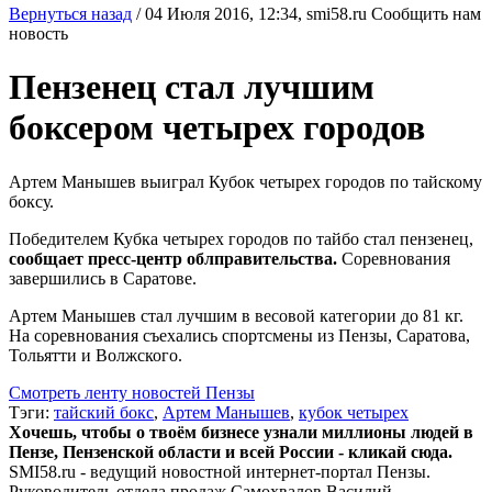
Вернуться назад
/
04 Июля 2016, 12:34,
smi58.ru
Сообщить нам
новость
Пензенец стал лучшим
боксером четырех городов
Артем Манышев выиграл Кубок четырех городов по тайскому
боксу.
Победителем Кубка четырех городов по тайбо стал пензенец,
сообщает пресс-центр облправительства.
Соревнования
завершились в Саратове.
Артем Манышев стал лучшим в весовой категории до 81 кг.
На соревнования съехались спортсмены из Пензы, Саратова,
Тольятти и Волжского.
Смотреть ленту новостей Пензы
Тэги:
тайский бокс
,
Артем Манышев
,
кубок четырех
Хочешь, чтобы о твоём бизнесе узнали миллионы людей в
Пензе, Пензенской области и всей России - кликай сюда.
SMI58.ru - ведущий новостной интернет-портал Пензы.
Руководитель отдела продаж
Самохвалов Василий