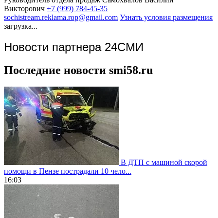
Викторович
+7 (999) 784-45-35
sochistream.reklama.rop@gmail.com
Узнать условия размещения
загрузка...
Новости партнера 24СМИ
Последние новости smi58.ru
В ДТП с машиной скорой
помощи в Пензе пострадали 10 чело...
16:03