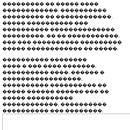
��������� �� ����� ����
������������. ����������
��������� �� ������������.
����� ���������� ���
���������� ��������������
���������. �� �� �����������,
��� ��� ���������� ���������
����� ������������ �� �����.
���������� ��������
���� � ��� ���� �������,
���������� ����, ������ �
�����������������,
���������� ���������� ��
����� ������ ������ ��� ��
����� ����������
������������, ����������
���������� ��� ��������.