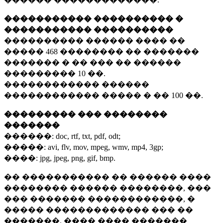
����������� ���������� �
����������� ����������
���������� ������ ���� ��
�����
468 ��������
�� �������
������� � �� ��� �� ������
���������
10 ��.
������������ ������
������������ ����� � ��
100 ��.
��������� ��� ��������
�������
������:
doc, rtf, txt, pdf, odt;
�����:
avi, flv, mov, mpeg, wmv, mp4, 3gp;
����:
jpg, jpeg, png, gif, bmp.
�� ����������� �� ������ ����
�������� ������ ��������, ���
��� ������� ������������, �
����� ������������� ��� ��
�������. ���� ���� �������