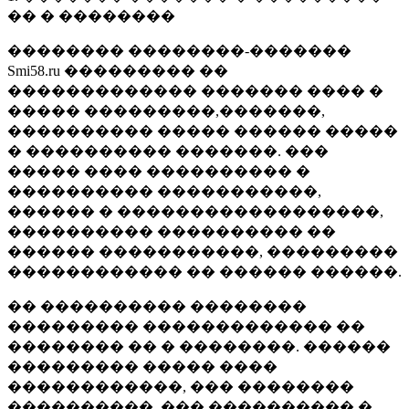
�� � ��������
�������� ��������-�������
Smi58.ru ��������� ��
������������� ������� ���� �
����� ���������,�������,
���������� ����� ������ �����
� ���������� �������. ���
����� ���� ���������� �
���������� �����������,
������ � ������������������,
���������� ���������� ��
������ �����������, ���������
������������ �� ������ ������.
�� ���������� ��������
��������� ������������� ��
�������� �� � ��������. ������
��������� ����� ����
������������, ��� ��������
����������, ��� ���������� �