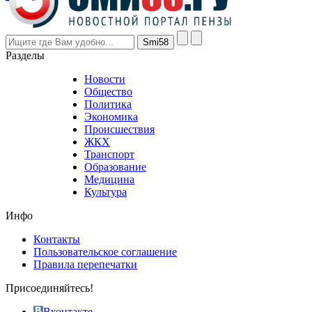
higher
however
visitors
nevertheless
Разделы
believe
that
Новости
good
Общество
value.
Политика
who
Экономика
sells
Происшествия
the
ЖКХ
best
Транспорт
phyrevape.com
Образование
vape
Медицина
store
Культура
on
the
Инфо
pursuit
of
Контакты
the
Пользовательское соглашение
most
Правила перепечатки
effective
sophistication
Присоединяйтесь!
also
just
Вконтакте