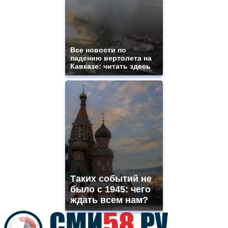
sale.
best
vape
shops
site.
Все новости по
offer
падению вертолета на
all
Кавказе: читать здесь
kinds
of
high
quality
https://www.phoenix-
suns.ru/
which
you
need.
replica
franck
muller
Таких событий не
rolex
было с 1945: чего
even
though
ждать всем нам?
the
prices
are