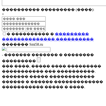
���������� ��������� (����):
+
� ���������� �
���������
�������������� ����������
������� Smi58.ru
- ������� ������� � ��������
���������
��� ����, ����� ���� ���������
����������� ��� ����������.
������� ����� ������������
������ � ������ �������������
����������� ����� � ����.