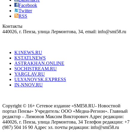
the
Facebook
right
Twitter
blend
RSS
in
Контакты
creation
440026, г. Пенза, улица Лермонтова, 34, email: info@smi58.ru
completely
unique
Все порталы НМГ
dazzling
type.
K1NEWS.RU
reddit
KSTATI.NEWS
sevenfridayreplica.ru
ASTRAKHAN.ONLINE
sevenfriday
SOCHISTREAM.RU
outlet
YARGLAV.RU
is
ULYANOVSK.EXPRESS
the
IN-NNOV.RU
first
choice
Согласие на обработку персональных данных
Политика по
for
защите персональных данных
high-
Copyright © 16+ Сетевое издание «SMI58.RU- Новостной
end
портал Пензы» Учредитель: ООО «Медиа-Регион». Главный
people.
редактор – Лимонов Максим Викторович Адрес редакции:
440026, г. Пенза, улица Лермонтова, 34 Телефон редакции: +7
(987) 504 16 90 Адрес эл. почты редакции: info@smi58.ru