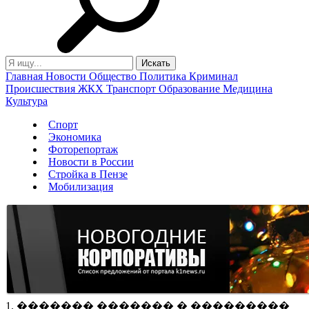
Главная
Новости
Общество
Политика
Криминал
Происшествия
ЖКХ
Транспорт
Образование
Медицина
Культура
Спорт
Экономика
Фоторепортаж
Новости в России
Стройка в Пензе
Мобилизация
1. ������� ������� � ���������