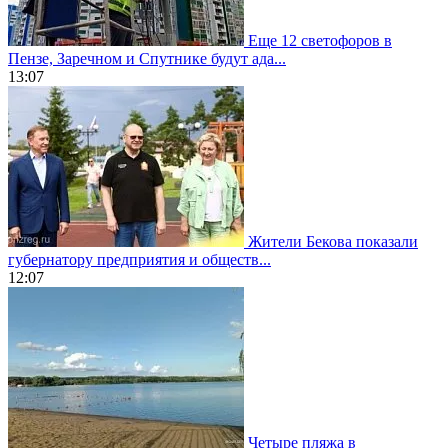
Еще 12 светофоров в
Пензе, Заречном и Спутнике будут ада...
13:07
Жители Бекова показали
губернатору предприятия и обществ...
12:07
Четыре пляжа в