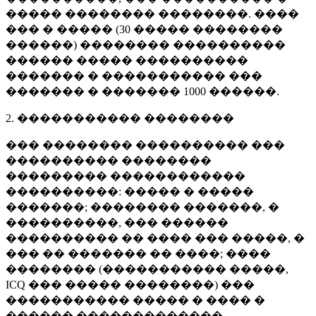
����� �������� ��������. ����
��� � ����� (
30 �����
��������
������) �������� ����������
������ ����� ����������
������� � ����������� ���
������� � �������
1000 ������
.
2. ����������� ��������
��� �������� ���������� ���
���������� ��������
��������� ������������
����������: ����� � �����
�������; �������� �������, �
����������, ��� ������
���������� �� ���� ��� �����, �
��� �� ������� �� ����; ����
�������� (����������� �����,
ICQ ��� ����� ��������) ���
����������� ����� � ���� �
������ �������������.