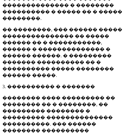
�������������� � ��������
���������� � ����� �� � �����
��������.
�� ��������, ��� ������ �����
��������������� �� �����
������ �� � �����������,
������ � �������������� �
������ ������. � ���������
������� ���������� �� �
���������� ����� ��������
������ �����.
3. ���������� � �������
�������� ���� ��������� ��
�������� �� � ��������, ��
��������� �������� �
��������� ��������������
����������. ��� ������
�������� ����������