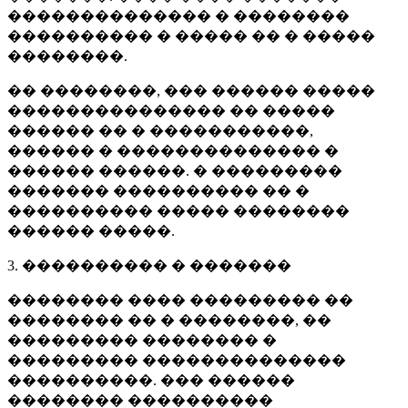
�������������� � ��������
���������� � ����� �� � �����
��������.
�� ��������, ��� ������ �����
��������������� �� �����
������ �� � �����������,
������ � �������������� �
������ ������. � ���������
������� ���������� �� �
���������� ����� ��������
������ �����.
3. ���������� � �������
�������� ���� ��������� ��
�������� �� � ��������, ��
��������� �������� �
��������� ��������������
����������. ��� ������
�������� ����������