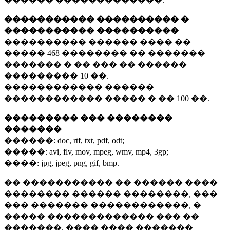
����������� ���������� �
����������� ����������
���������� ������ ���� ��
�����
468 ��������
�� �������
������� � �� ��� �� ������
���������
10 ��.
������������ ������
������������ ����� � ��
100 ��.
��������� ��� ��������
�������
������:
doc, rtf, txt, pdf, odt;
�����:
avi, flv, mov, mpeg, wmv, mp4, 3gp;
����:
jpg, jpeg, png, gif, bmp.
�� ����������� �� ������ ����
�������� ������ ��������, ���
��� ������� ������������, �
����� ������������� ��� ��
�������. ���� ���� �������