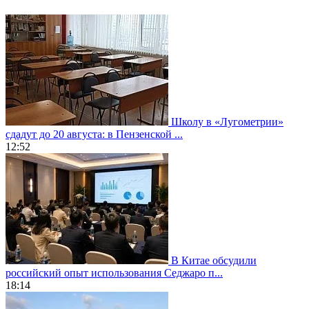
Школу в «Лугометрии»
сдадут до 20 августа: в Пензенской ...
12:52
В Китае обсудили
российский опыт использования Седжаро п...
18:14