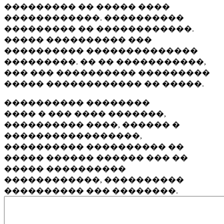
��������� �� ����� ����
������������. ����������
��������� �� ������������.
����� ���������� ���
���������� ��������������
���������. �� �� �����������,
��� ��� ���������� ���������
����� ������������ �� �����.
���������� ��������
���� � ��� ���� �������,
���������� ����, ������ �
�����������������,
���������� ���������� ��
����� ������ ������ ��� ��
����� ����������
������������, ����������
���������� ��� ��������.