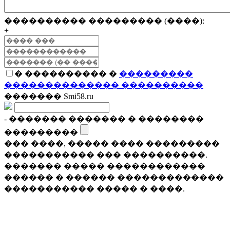
���������� ��������� (����):
+
� ���������� �
���������
�������������� ����������
������� Smi58.ru
- ������� ������� � ��������
���������
��� ����, ����� ���� ���������
����������� ��� ����������.
������� ����� ������������
������ � ������ �������������
����������� ����� � ����.