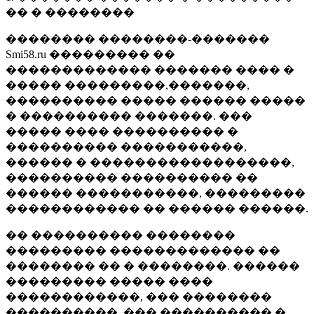
�� � ��������
�������� ��������-�������
Smi58.ru ��������� ��
������������� ������� ���� �
����� ���������,�������,
���������� ����� ������ �����
� ���������� �������. ���
����� ���� ���������� �
���������� �����������,
������ � ������������������,
���������� ���������� ��
������ �����������, ���������
������������ �� ������ ������.
�� ���������� ��������
��������� ������������� ��
�������� �� � ��������. ������
��������� ����� ����
������������, ��� ��������
����������, ��� ���������� �