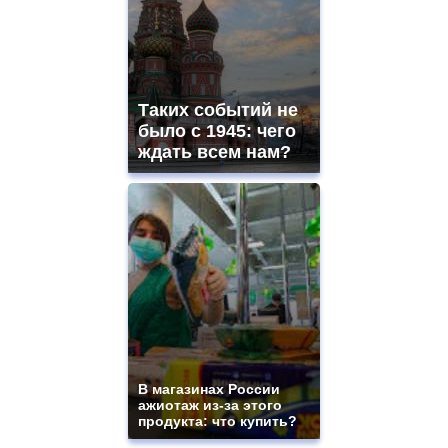
aaa
swiss
movement.
https://gradewatches.to/
mens
and
Таких событий не
ladies
было с 1945: чего
watches
ждать всем нам?
for
sale.
https://www.replicasrelojes.to/
mens
and
ladies
watches
for
sale.
best
vape
shops
site.
В магазинах России
offer
ажиотаж из-за этого
all
продукта: что купить?
kinds
of