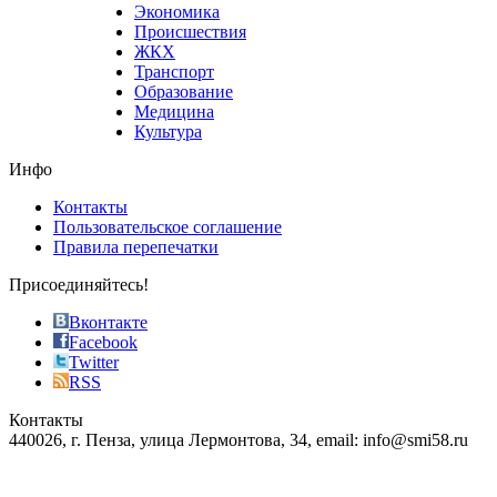
who
Экономика
sells
Происшествия
the
ЖКХ
best
Транспорт
phyrevape.com
Образование
vape
Медицина
store
Культура
on
the
Инфо
pursuit
of
Контакты
the
Пользовательское соглашение
most
Правила перепечатки
effective
sophistication
Присоединяйтесь!
also
just
Вконтакте
the
Facebook
right
Twitter
blend
RSS
in
Контакты
creation
440026, г. Пенза, улица Лермонтова, 34, email: info@smi58.ru
completely
unique
Все порталы НМГ
dazzling