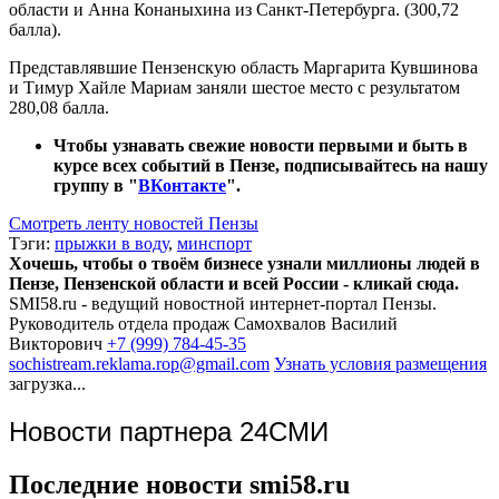
области и Анна Конаныхина из Санкт-Петербурга. (300,72
балла).
Представлявшие Пензенскую область Маргарита Кувшинова
и Тимур Хайле Мариам заняли шестое место с результатом
280,08 балла.
Чтобы узнавать свежие новости первыми и быть в
курсе всех событий в Пензе, подписывайтесь на нашу
группу в "
ВКонтакте
".
Смотреть ленту новостей Пензы
Тэги:
прыжки в воду
,
минспорт
Хочешь, чтобы о твоём бизнесе узнали миллионы людей в
Пензе, Пензенской области и всей России - кликай сюда.
SMI58.ru - ведущий новостной интернет-портал Пензы.
Руководитель отдела продаж
Самохвалов Василий
Викторович
+7 (999) 784-45-35
sochistream.reklama.rop@gmail.com
Узнать условия размещения
загрузка...
Новости партнера 24СМИ
Последние новости smi58.ru