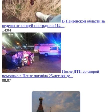
В Пензенской области за
неделю от клещей пострадали 114 ...
14:04
После ДТП со скорой
помощью в Пензе погибла 25-летняя де...
08:07
https://www.vapesstores.fr/
meilleure
cigarette
electronique
best
quality