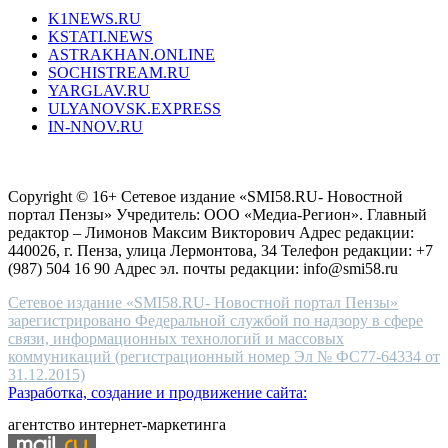
type.
K1NEWS.RU
reddit
KSTATI.NEWS
sevenfridayreplica.ru
ASTRAKHAN.ONLINE
sevenfriday
SOCHISTREAM.RU
outlet
YARGLAV.RU
is
ULYANOVSK.EXPRESS
the
IN-NNOV.RU
first
choice
Согласие на обработку персональных данных
Политика по
for
защите персональных данных
high-
Copyright © 16+ Сетевое издание «SMI58.RU- Новостной
end
портал Пензы» Учредитель: ООО «Медиа-Регион». Главный
people.
редактор – Лимонов Максим Викторович Адрес редакции:
440026, г. Пенза, улица Лермонтова, 34 Телефон редакции: +7
(987) 504 16 90 Адрес эл. почты редакции: info@smi58.ru
Сетевое издание «SMI58.RU- Новостной портал Пензы»
зарегистрировано Федеральной службой по надзору в сфере
связи, информационных технологий и массовых
коммуникаций (регистрационный номер Эл № ФС77-64334 от
31.12.2015)
Разработка, создание и продвижение сайта:
агентство интернет-маркетинга