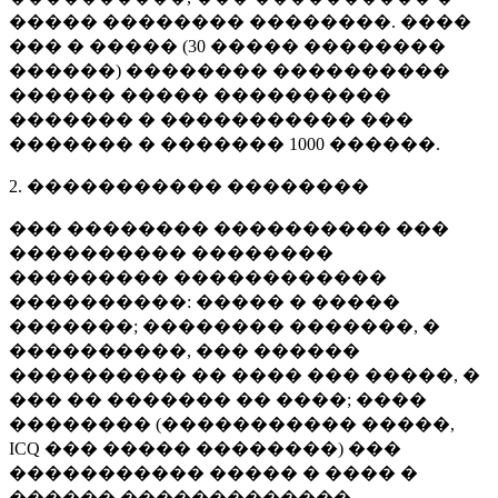
����� �������� ��������. ����
��� � ����� (
30 �����
��������
������) �������� ����������
������ ����� ����������
������� � ����������� ���
������� � �������
1000 ������
.
2. ����������� ��������
��� �������� ���������� ���
���������� ��������
��������� ������������
����������: ����� � �����
�������; �������� �������, �
����������, ��� ������
���������� �� ���� ��� �����, �
��� �� ������� �� ����; ����
�������� (����������� �����,
ICQ ��� ����� ��������) ���
����������� ����� � ���� �
������ �������������.