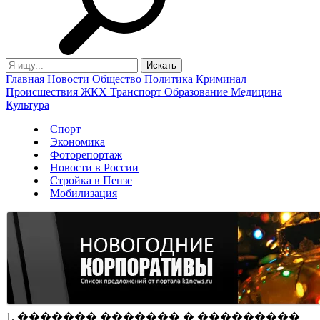
Главная
Новости
Общество
Политика
Криминал
Происшествия
ЖКХ
Транспорт
Образование
Медицина
Культура
Спорт
Экономика
Фоторепортаж
Новости в России
Стройка в Пензе
Мобилизация
1. ������� ������� � ���������