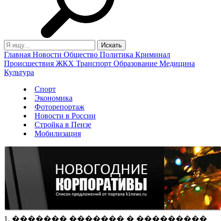
Главная
Новости
Общество
Политика
Криминал
Происшествия
ЖКХ
Транспорт
Образование
Медицина
Культура
Спорт
Экономика
Фоторепортаж
Новости в России
Стройка в Пензе
Мобилизация
1. ������� ������� � ���������