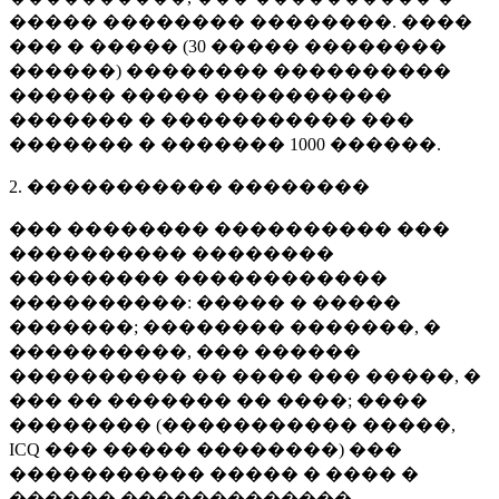
����� �������� ��������. ����
��� � ����� (
30 �����
��������
������) �������� ����������
������ ����� ����������
������� � ����������� ���
������� � �������
1000 ������
.
2. ����������� ��������
��� �������� ���������� ���
���������� ��������
��������� ������������
����������: ����� � �����
�������; �������� �������, �
����������, ��� ������
���������� �� ���� ��� �����, �
��� �� ������� �� ����; ����
�������� (����������� �����,
ICQ ��� ����� ��������) ���
����������� ����� � ���� �
������ �������������.