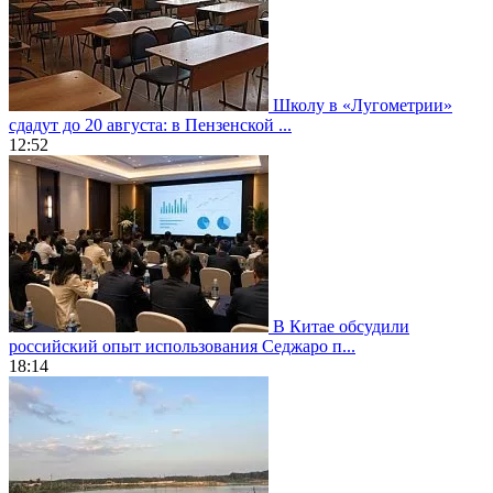
Школу в «Лугометрии»
сдадут до 20 августа: в Пензенской ...
12:52
В Китае обсудили
российский опыт использования Седжаро п...
18:14