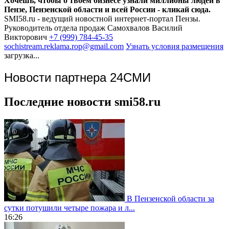
Хочешь, чтобы о твоём бизнесе узнали миллионы людей в
Пензе, Пензенской области и всей России - кликай сюда.
SMI58.ru - ведущий новостной интернет-портал Пензы.
Руководитель отдела продаж
Самохвалов Василий
Викторович
+7 (999) 784-45-35
sochistream.reklama.rop@gmail.com
Узнать условия размещения
загрузка...
Новости партнера 24СМИ
Последние новости smi58.ru
В Пензенской области за
сутки потушили четыре пожара и л...
16:26