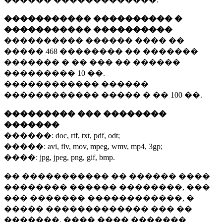
����������� ���������� �
����������� ����������
���������� ������ ���� ��
�����
468 ��������
�� �������
������� � �� ��� �� ������
���������
10 ��.
������������ ������
������������ ����� � ��
100 ��.
��������� ��� ��������
�������
������:
doc, rtf, txt, pdf, odt;
�����:
avi, flv, mov, mpeg, wmv, mp4, 3gp;
����:
jpg, jpeg, png, gif, bmp.
�� ����������� �� ������ ����
�������� ������ ��������, ���
��� ������� ������������, �
����� ������������� ��� ��
�������. ���� ���� �������