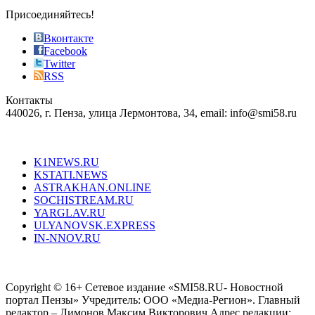
sophistication
Присоединяйтесь!
also
just
Вконтакте
the
Facebook
right
Twitter
blend
RSS
in
Контакты
creation
440026, г. Пенза, улица Лермонтова, 34, email: info@smi58.ru
completely
unique
Все порталы НМГ
dazzling
type.
K1NEWS.RU
reddit
KSTATI.NEWS
sevenfridayreplica.ru
ASTRAKHAN.ONLINE
sevenfriday
SOCHISTREAM.RU
outlet
YARGLAV.RU
is
ULYANOVSK.EXPRESS
the
IN-NNOV.RU
first
choice
Согласие на обработку персональных данных
Политика по
for
защите персональных данных
high-
Copyright © 16+ Сетевое издание «SMI58.RU- Новостной
end
портал Пензы» Учредитель: ООО «Медиа-Регион». Главный
people.
редактор – Лимонов Максим Викторович Адрес редакции: