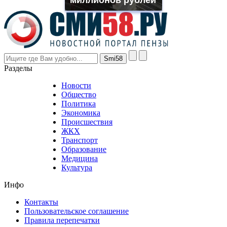
the
prices
are
higher
however
visitors
nevertheless
Разделы
believe
that
Новости
good
Общество
value.
Политика
who
Экономика
sells
Происшествия
the
ЖКХ
best
Транспорт
phyrevape.com
Образование
vape
Медицина
store
Культура
on
the
Инфо
pursuit
of
Контакты
the
Пользовательское соглашение
most
Правила перепечатки
effective