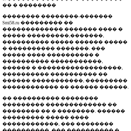
�� � ��������
�������� ��������-�������
Smi58.ru ��������� ��
������������� ������� ���� �
����� ���������,�������,
���������� ����� ������ �����
� ���������� �������. ���
����� ���� ���������� �
���������� �����������,
������ � ������������������,
���������� ���������� ��
������ �����������, ���������
������������ �� ������ ������.
�� ���������� ��������
��������� ������������� ��
�������� �� � ��������. ������
��������� ����� ����
������������, ��� ��������
����������, ��� ���������� �