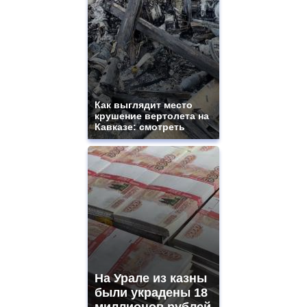
ladies
watches
for
sale.
best
vape
shops
site.
Как выглядит место
offer
крушение вертолета на
all
Кавказе: смотреть
kinds
of
high
quality
https://www.phoenix-
suns.ru/
which
you
need.
replica
franck
muller
На Урале из казны
rolex
были украдены 18
even
though
миллионов рублей