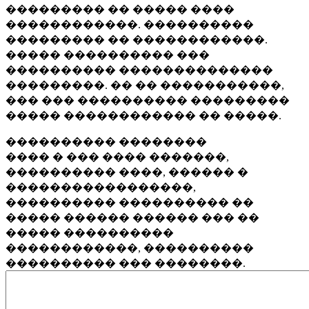
��������� �� ����� ����
������������. ����������
��������� �� ������������.
����� ���������� ���
���������� ��������������
���������. �� �� �����������,
��� ��� ���������� ���������
����� ������������ �� �����.
���������� ��������
���� � ��� ���� �������,
���������� ����, ������ �
�����������������,
���������� ���������� ��
����� ������ ������ ��� ��
����� ����������
������������, ����������
���������� ��� ��������.