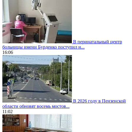
В перинатальный центр
больницы имени Бурденко поступил н...
16:06
В 2026 году в Пензенской
области обновят восемь мостов...
11:02