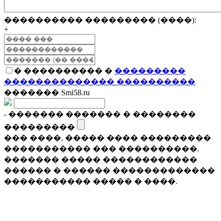
���������� ��������� (����):
+
� ���������� �
���������
�������������� ����������
������� Smi58.ru
- ������� ������� � ��������
���������
��� ����, ����� ���� ���������
����������� ��� ����������.
������� ����� ������������
������ � ������ �������������
����������� ����� � ����.