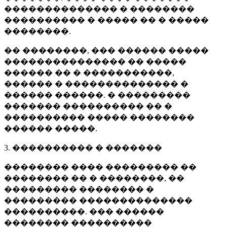
�������������� � ��������
���������� � ����� �� � �����
��������.
�� ��������, ��� ������ �����
��������������� �� �����
������ �� � �����������,
������ � �������������� �
������ ������. � ���������
������� ���������� �� �
���������� ����� ��������
������ �����.
3. ���������� � �������
�������� ���� ��������� ��
�������� �� � ��������, ��
��������� �������� �
��������� ��������������
����������. ��� ������
�������� ����������