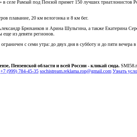
 в селе Рамзай под Пензой примет 150 лучших триатлонистов Р
ров плавание, 20 км велогонка и 8 км бег.
 Александр Брюханков и Арина Шульгина, а также Екатерина Се
 еще из девяти регионов.
граничен с семи утра: до двух дня в субботу и до пяти вечера в
зе, Пензенской области и всей России - кликай сюда.
SMI58.r
+7 (999) 784-45-35
sochistream.reklama.rop@gmail.com
Узнать усл