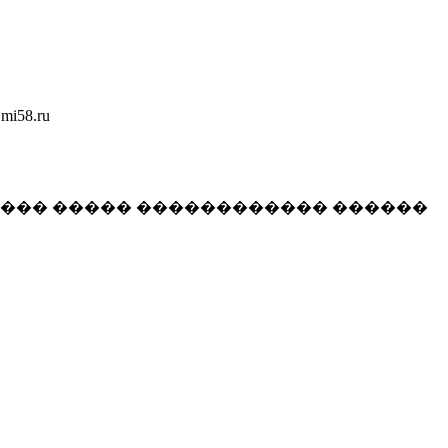
58.ru
���� ����� ������������ ������