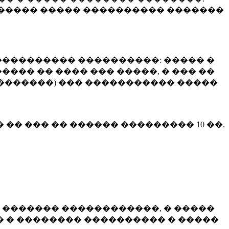
����� ����� ���������� �������
��������� ����������: ����� �
��� �� ���� ��� �����, � ��� ��
 ��������) ��� ����������� �����
� �� ��� �� ������ ���������
10 ��.
 ������� ������������, � �����
 � �������� ���������� � �����