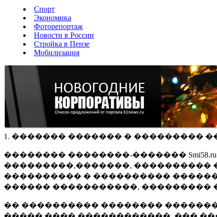
Спорт
Экономика
Фоторепортаж
Новости в России
Стройка в Пензе
Мобилизация
1. ������� ������� � ��������� �
�������� ��������-������� Smi58.
���������,�������, ���������� �
���������� � ���������� ������
������ �����������, ��������� 
�� ���������� �������� �������
����� ���� ������������, ��� ��