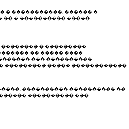
� � �����������, ������ �
 �� � ���������� �����
� �������� � ���������
������ �� ����� ����
������� ��� ����������
�� ��������� ����� ������������
�����, ���������� ���������� ��
������� ���������� ���