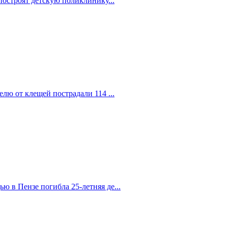
построят детскую поликлинику...
елю от клещей пострадали 114 ...
 в Пензе погибла 25-летняя де...