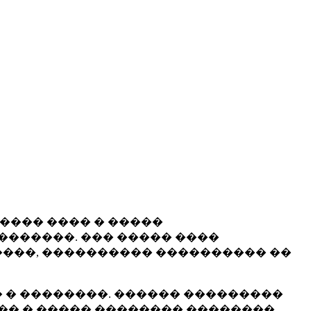
����� ���� � �����
�������. ��� ����� ����
���, ���������� ���������� ��
 � ��������. ������ ���������
�� � ����� �������� ��������.