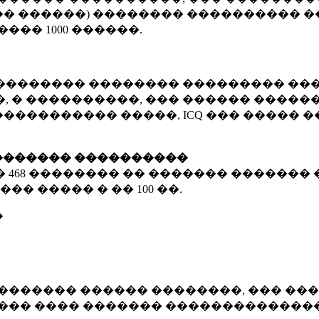
� ������) �������� ���������� �
�����
1000 ������
.
�������� �������� ��������� ���
 � ����������, ��� ������ �������
����������� �����, ICQ ��� �����
������� ����������
�
468 ��������
�� ������� ������� 
��� ����� � ��
100 ��.
�
������� ������ ��������, ��� ���
���� ���� ������� ��������������