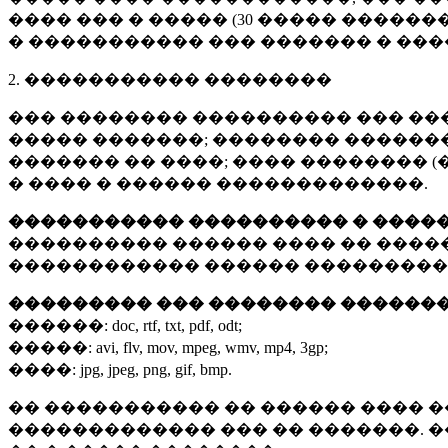
���� ��� � ����� (
30 �����
�������
� ����������� ��� ������� � ��
2. ����������� ��������
��� �������� ���������� ��� ��
����� �������; �������� �������,
������� �� ����; ���� �������� (
� ���� � ������ �������������.
����������� ���������� � ����
���������� ������ ���� �� ����
������������ ������ ���������
��������� ��� �������� ������
������:
doc, rtf, txt, pdf, odt;
�����:
avi, flv, mov, mpeg, wmv, mp4, 3gp;
����:
jpg, jpeg, png, gif, bmp.
�� ����������� �� ������ ���� �
������������� ��� �� �������. 