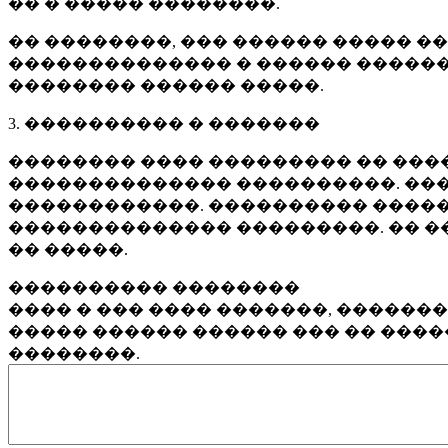
�� � ����� ��������.
�� ��������, ��� ������ ����� �
�������������� � ������ ������
�������� ������ �����.
3. ���������� � �������
�������� ���� ��������� �� ����
�������������� ����������. ���
������������. ���������� �����
�������������� ���������. �� �
�� �����.
���������� ��������
���� � ��� ���� �������, ������
����� ������ ������ ��� �� ���
��������.