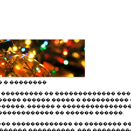
� � ��������
ru ��������� �� ������������� ��
���� ������ ����� � ���������� 
�����, ������ � ���������������
������������ �� ������ ������.
�� ������������� �� �������� ��
������ ����������, ��� ��������