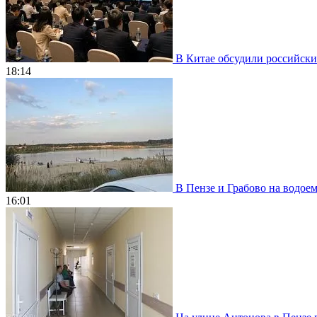
В Китае обсудили российски
18:14
В Пензе и Грабово на водое
16:01