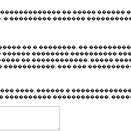
�������������� �� ����� ������ �
. � ��������� ������� ����������
���� �� � ��������, �� ��������
 ������ �������� ���������� ���
���� �� ������������. ����� ���
� �����������, ��� ��� ��������
���� ����, ������ � ������������
�� ���������� ������������, ���