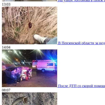
На улице Антонова в Пензе 
13:03
В Пензенской области за нед
14:04
После ДТП со скорой помощью
08:07