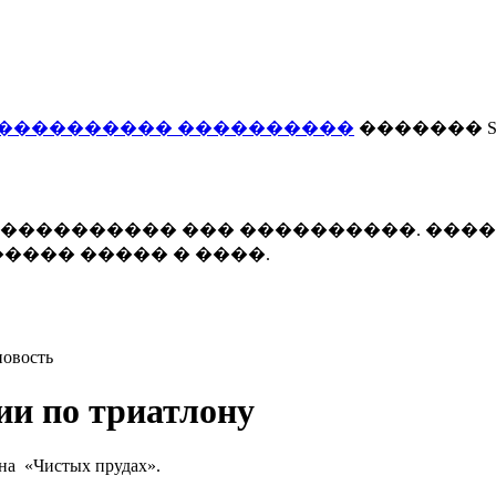
���������� ����������
������� Smi
 ����������� ��� ����������. ���
���� ����� � ����.
новость
ии по триатлону
 на «Чистых прудах».