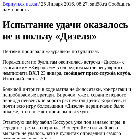
Вернуться назад
/
25 Января 2016, 08:27,
smi58.ru
Сообщить
нам новость
Испытание удачи оказалось
не в пользу «Дизеля»
Пензяки проиграли «Зауралью» по буллитам.
Поражением по буллитам окончилась встреча «Дизеля» с
курганским «Зауральем» в очередном матче регулярного
чемпионата ВХЛ 23 января,
сообщает пресс-служба клуба.
Итоговый счет – 2:1.
Большой интриги в ходе матча не было: атаки, контратаки и
непробиваемые вратари. Впрочем, уже в сердине первого
периода пензенские ворота распечатал Денис Коротеев, и
почти всю игру болельщики «Дизеля» нервничали: было
похоже, что нас ждет проигрыш всухую.
Ответную шайбу забил Косоуров уже под занавес игры: в
середине третьего периода. В овертайме сильнейшего
выявить не удалось, зато в буллитах определили самого
удачливого: курганцев.