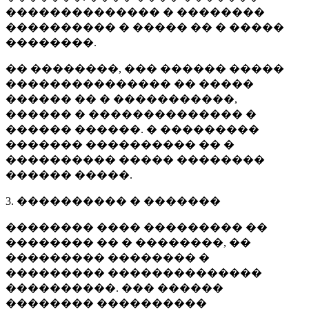
�������������� � ��������
���������� � ����� �� � �����
��������.
�� ��������, ��� ������ �����
��������������� �� �����
������ �� � �����������,
������ � �������������� �
������ ������. � ���������
������� ���������� �� �
���������� ����� ��������
������ �����.
3. ���������� � �������
�������� ���� ��������� ��
�������� �� � ��������, ��
��������� �������� �
��������� ��������������
����������. ��� ������
�������� ����������