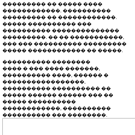
��������� �� ����� ����
������������. ����������
��������� �� ������������.
����� ���������� ���
���������� ��������������
���������. �� �� �����������,
��� ��� ���������� ���������
����� ������������ �� �����.
���������� ��������
���� � ��� ���� �������,
���������� ����, ������ �
�����������������,
���������� ���������� ��
����� ������ ������ ��� ��
����� ����������
������������, ����������
���������� ��� ��������.