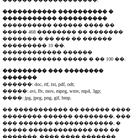
����������� ���������� �
����������� ����������
���������� ������ ���� ��
�����
468 ��������
�� �������
������� � �� ��� �� ������
���������
10 ��.
������������ ������
������������ ����� � ��
100 ��.
��������� ��� ��������
�������
������:
doc, rtf, txt, pdf, odt;
�����:
avi, flv, mov, mpeg, wmv, mp4, 3gp;
����:
jpg, jpeg, png, gif, bmp.
�� ����������� �� ������ ����
�������� ������ ��������, ���
��� ������� ������������, �
����� ������������� ��� ��
�������. ���� ���� �������