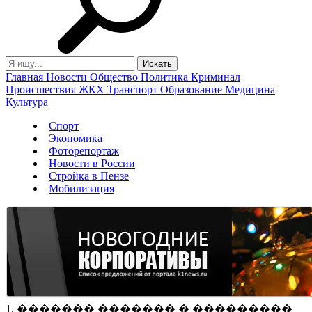
Главная
Новости
Общество
Политика
Криминал
Происшествия
ЖКХ
Транспорт
Образование
Медицина
Культура
Спорт
Экономика
Фоторепортаж
Новости в России
Стройка в Пензе
Мобилизация
1. ������� ������� � ���������