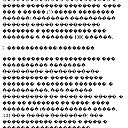
����� �������� ��������. ����
��� � ����� (
30 �����
��������
������) �������� ����������
������ ����� ����������
������� � ����������� ���
������� � �������
1000 ������
.
2. ����������� ��������
��� �������� ���������� ���
���������� ��������
��������� ������������
����������: ����� � �����
�������; �������� �������, �
����������, ��� ������
���������� �� ���� ��� �����, �
��� �� ������� �� ����; ����
�������� (����������� �����,
ICQ ��� ����� ��������) ���
����������� ����� � ���� �
������ �������������.