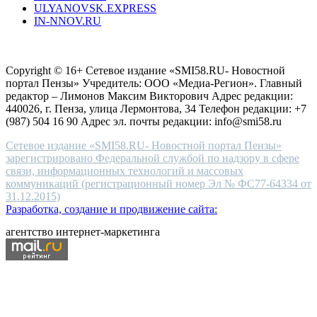
ULYANOVSK.EXPRESS
the
IN-NNOV.RU
first
choice
Согласие на обработку персональных данных
Политика по
for
защите персональных данных
high-
Copyright © 16+ Сетевое издание «SMI58.RU- Новостной
end
портал Пензы» Учредитель: ООО «Медиа-Регион». Главный
people.
редактор – Лимонов Максим Викторович Адрес редакции:
440026, г. Пенза, улица Лермонтова, 34 Телефон редакции: +7
(987) 504 16 90 Адрес эл. почты редакции: info@smi58.ru
Сетевое издание «SMI58.RU- Новостной портал Пензы»
зарегистрировано Федеральной службой по надзору в сфере
связи, информационных технологий и массовых
коммуникаций (регистрационный номер Эл № ФС77-64334 от
31.12.2015)
Разработка, создание и продвижение сайта:
агентство интернет-маркетинга