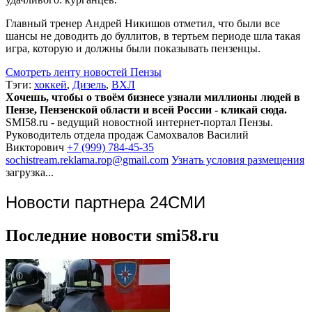
Главный тренер Андрей Никишов отметил, что были все
шансы не доводить до буллитов, в тертьем периоде шла такая
игра, которую и должны были показывать пензенцы.
Смотреть ленту новостей Пензы
Тэги:
хоккей
,
Дизель
,
ВХЛ
Хочешь, чтобы о твоём бизнесе узнали миллионы людей в
Пензе, Пензенской области и всей России - кликай сюда.
SMI58.ru - ведущий новостной интернет-портал Пензы.
Руководитель отдела продаж
Самохвалов Василий
Викторович
+7 (999) 784-45-35
sochistream.reklama.rop@gmail.com
Узнать условия размещения
загрузка...
Новости партнера 24СМИ
Последние новости smi58.ru