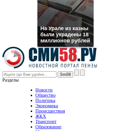
you
need.
replica
franck
muller
На Урале из казны
rolex
были украдены 18
even
though
миллионов рублей
the
prices
are
higher
however
visitors
nevertheless
Разделы
believe
that
Новости
good
Общество
value.
Политика
who
Экономика
sells
Происшествия
the
ЖКХ
best
Транспорт
phyrevape.com
Образование
vape