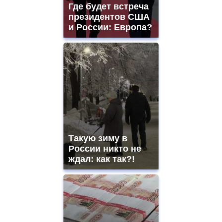
and
Где будет встреча
ladies
президентов США
watches
и России: Европа?
for
sale.
https://www.replicasrelojes.to/
mens
and
ladies
watches
for
sale.
best
vape
shops
Такую зиму в
site.
offer
России никто не
all
ждал: как так?!
kinds
of
high
quality
https://www.phoenix-
suns.ru/
which