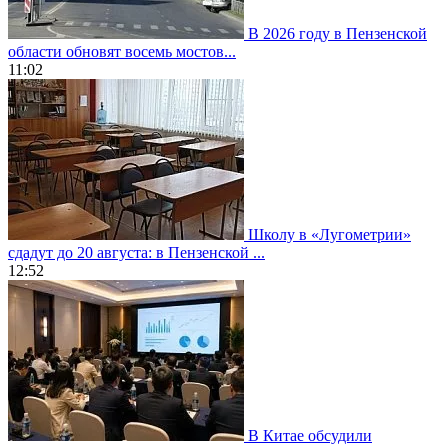
В 2026 году в Пензенской
области обновят восемь мостов...
11:02
Школу в «Лугометрии»
сдадут до 20 августа: в Пензенской ...
12:52
В Китае обсудили