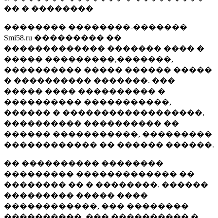
�� � ��������
�������� ��������-�������
Smi58.ru ��������� ��
������������� ������� ���� �
����� ���������,�������,
���������� ����� ������ �����
� ���������� �������. ���
����� ���� ���������� �
���������� �����������,
������ � ������������������,
���������� ���������� ��
������ �����������, ���������
������������ �� ������ ������.
�� ���������� ��������
��������� ������������� ��
�������� �� � ��������. ������
��������� ����� ����
������������, ��� ��������
����������, ��� ���������� �