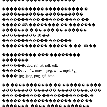
����������� ���������� �
����������� ����������
���������� ������ ���� ��
�����
468 ��������
�� �������
������� � �� ��� �� ������
���������
10 ��.
������������ ������
������������ ����� � ��
100 ��.
��������� ��� ��������
�������
������:
doc, rtf, txt, pdf, odt;
�����:
avi, flv, mov, mpeg, wmv, mp4, 3gp;
����:
jpg, jpeg, png, gif, bmp.
�� ����������� �� ������ ����
�������� ������ ��������, ���
��� ������� ������������, �
����� ������������� ��� ��
�������. ���� ���� �������