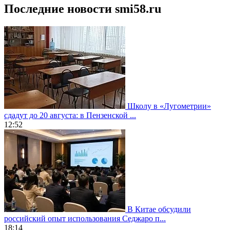
Последние новости smi58.ru
Школу в «Лугометрии»
сдадут до 20 августа: в Пензенской ...
12:52
В Китае обсудили
российский опыт использования Седжаро п...
18:14