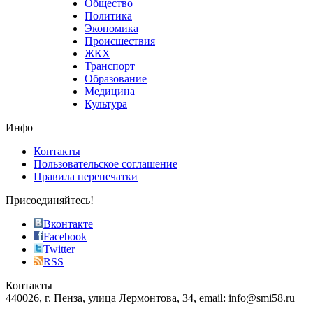
Общество
value.
Политика
who
Экономика
sells
Происшествия
the
ЖКХ
best
Транспорт
phyrevape.com
Образование
vape
Медицина
store
Культура
on
the
Инфо
pursuit
of
Контакты
the
Пользовательское соглашение
most
Правила перепечатки
effective
sophistication
Присоединяйтесь!
also
just
Вконтакте
the
Facebook
right
Twitter
blend
RSS
in
Контакты
creation
440026, г. Пенза, улица Лермонтова, 34, email: info@smi58.ru
completely
unique