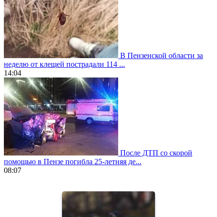
В Пензенской области за
неделю от клещей пострадали 114 ...
14:04
После ДТП со скорой
помощью в Пензе погибла 25-летняя де...
08:07
https://www.vapesstores.fr/
meilleure
cigarette
electronique