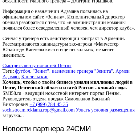
обязанности главного тренера – Дмитрий Ирышков.
Информация о назначении Адамяна появилась на
официальном сайте «Зенита». Исполнительный директор
обещал разобраться с тем, что «в администрации команды
появился более осведомленный человек, чем директор клуба».
Сейчас у тренера есть действующий контракт в Армении.
Рассматриваются кандидатуры экс-игрока «Манчестер
Юнайтед» Канчельскиса и еще нескольких, не менее
именитых.
Смотреть ленту новостей Пензы
Тэги:
футбол
,
"Зенит"
,
назначение тренера "Зенита"
,
Армен
Адамян
,
Канчельскис
Хочешь, чтобы о твоём бизнесе узнали миллионы людей в
Пензе, Пензенской области и всей России - кликай сюда.
SMI58.ru - ведущий новостной интернет-портал Пензы.
Руководитель отдела продаж
Самохвалов Василий
Викторович
+7 (999) 784-45-35
sochistream.reklama.rop@gmail.com
Узнать условия размещения
загрузка...
Новости партнера 24СМИ