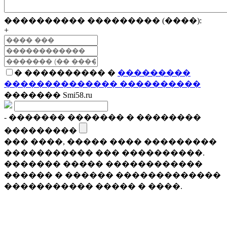
���������� ��������� (����):
+
� ���������� �
���������
�������������� ����������
������� Smi58.ru
- ������� ������� � ��������
���������
��� ����, ����� ���� ���������
����������� ��� ����������.
������� ����� ������������
������ � ������ �������������
����������� ����� � ����.