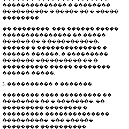
�������������� � ��������
���������� � ����� �� � �����
��������.
�� ��������, ��� ������ �����
��������������� �� �����
������ �� � �����������,
������ � �������������� �
������ ������. � ���������
������� ���������� �� �
���������� ����� ��������
������ �����.
3. ���������� � �������
�������� ���� ��������� ��
�������� �� � ��������, ��
��������� �������� �
��������� ��������������
����������. ��� ������
�������� ����������