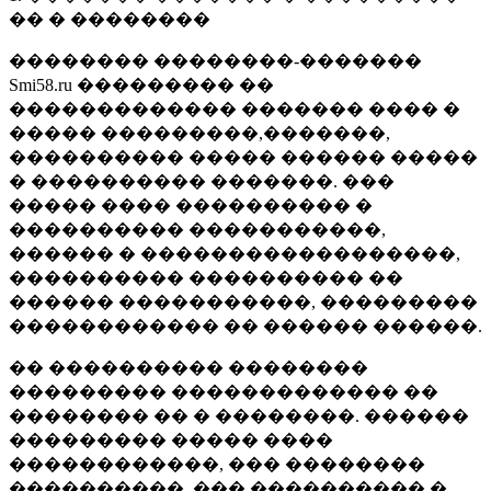
�� � ��������
�������� ��������-�������
Smi58.ru ��������� ��
������������� ������� ���� �
����� ���������,�������,
���������� ����� ������ �����
� ���������� �������. ���
����� ���� ���������� �
���������� �����������,
������ � ������������������,
���������� ���������� ��
������ �����������, ���������
������������ �� ������ ������.
�� ���������� ��������
��������� ������������� ��
�������� �� � ��������. ������
��������� ����� ����
������������, ��� ��������
����������, ��� ���������� �