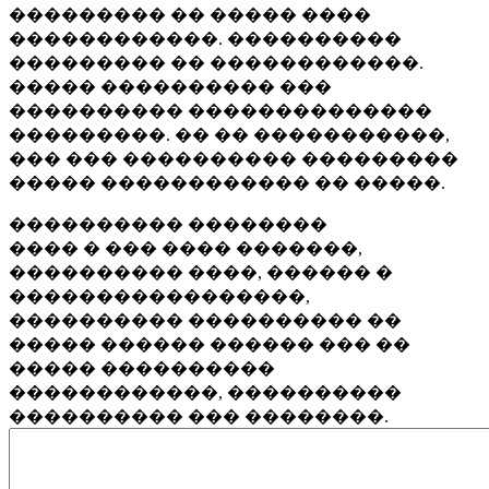
��������� �� ����� ����
������������. ����������
��������� �� ������������.
����� ���������� ���
���������� ��������������
���������. �� �� �����������,
��� ��� ���������� ���������
����� ������������ �� �����.
���������� ��������
���� � ��� ���� �������,
���������� ����, ������ �
�����������������,
���������� ���������� ��
����� ������ ������ ��� ��
����� ����������
������������, ����������
���������� ��� ��������.