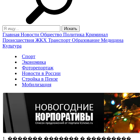
Главная
Новости
Общество
Политика
Криминал
Происшествия
ЖКХ
Транспорт
Образование
Медицина
Культура
Спорт
Экономика
Фоторепортаж
Новости в России
Стройка в Пензе
Мобилизация
1. ������� ������� � ���������