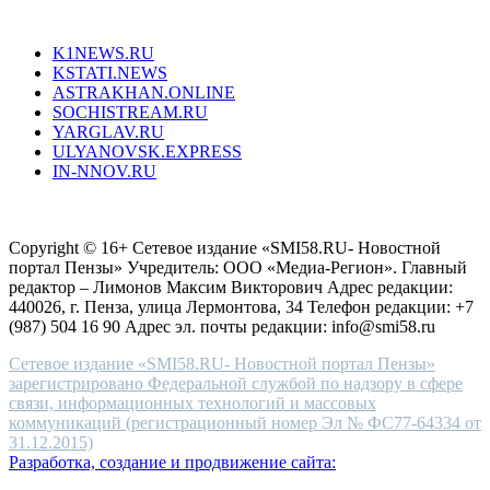
Все порталы НМГ
dazzling
type.
K1NEWS.RU
reddit
KSTATI.NEWS
sevenfridayreplica.ru
ASTRAKHAN.ONLINE
sevenfriday
SOCHISTREAM.RU
outlet
YARGLAV.RU
is
ULYANOVSK.EXPRESS
the
IN-NNOV.RU
first
choice
Согласие на обработку персональных данных
Политика по
for
защите персональных данных
high-
Copyright © 16+ Сетевое издание «SMI58.RU- Новостной
end
портал Пензы» Учредитель: ООО «Медиа-Регион». Главный
people.
редактор – Лимонов Максим Викторович Адрес редакции:
440026, г. Пенза, улица Лермонтова, 34 Телефон редакции: +7
(987) 504 16 90 Адрес эл. почты редакции: info@smi58.ru
Сетевое издание «SMI58.RU- Новостной портал Пензы»
зарегистрировано Федеральной службой по надзору в сфере
связи, информационных технологий и массовых
коммуникаций (регистрационный номер Эл № ФС77-64334 от
31.12.2015)
Разработка, создание и продвижение сайта: