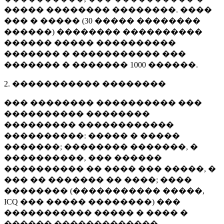
����� �������� ��������. ����
��� � ����� (
30 �����
��������
������) �������� ����������
������ ����� ����������
������� � ����������� ���
������� � �������
1000 ������
.
2. ����������� ��������
��� �������� ���������� ���
���������� ��������
��������� ������������
����������: ����� � �����
�������; �������� �������, �
����������, ��� ������
���������� �� ���� ��� �����, �
��� �� ������� �� ����; ����
�������� (����������� �����,
ICQ ��� ����� ��������) ���
����������� ����� � ���� �
������ �������������.