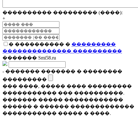
���������� ��������� (����):
+
� ���������� �
���������
�������������� ����������
������� Smi58.ru
- ������� ������� � ��������
���������
��� ����, ����� ���� ���������
����������� ��� ����������.
������� ����� ������������
������ � ������ �������������
����������� ����� � ����.