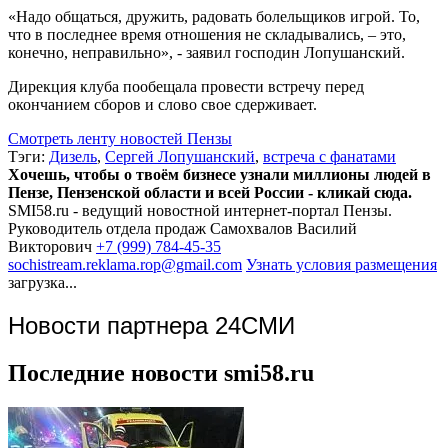
«Надо общаться, дружить, радовать болельщиков игрой. То,
что в последнее время отношения не складывались, – это,
конечно, неправильно», - заявил господин Лопушанский.
Дирекция клуба пообещала провести встречу перед
окончанием сборов и слово свое сдерживает.
Смотреть ленту новостей Пензы
Тэги:
Дизель
,
Сергей Лопушанский
,
встреча с фанатами
Хочешь, чтобы о твоём бизнесе узнали миллионы людей в
Пензе, Пензенской области и всей России - кликай сюда.
SMI58.ru - ведущий новостной интернет-портал Пензы.
Руководитель отдела продаж
Самохвалов Василий
Викторович
+7 (999) 784-45-35
sochistream.reklama.rop@gmail.com
Узнать условия размещения
загрузка...
Новости партнера 24СМИ
Последние новости smi58.ru