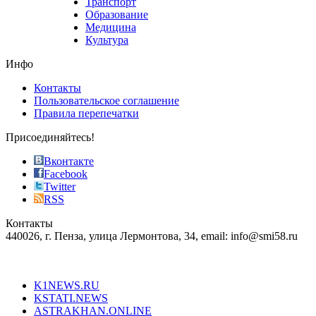
Транспорт
phyrevape.com
Образование
vape
Медицина
store
Культура
on
the
Инфо
pursuit
of
Контакты
the
Пользовательское соглашение
most
Правила перепечатки
effective
sophistication
Присоединяйтесь!
also
just
Вконтакте
the
Facebook
right
Twitter
blend
RSS
in
Контакты
creation
440026, г. Пенза, улица Лермонтова, 34, email: info@smi58.ru
completely
unique
Все порталы НМГ
dazzling
type.
K1NEWS.RU
reddit
KSTATI.NEWS
sevenfridayreplica.ru
ASTRAKHAN.ONLINE
sevenfriday