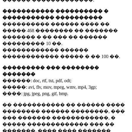
����������� ���������� �
����������� ����������
���������� ������ ���� ��
�����
468 ��������
�� �������
������� � �� ��� �� ������
���������
10 ��.
������������ ������
������������ ����� � ��
100 ��.
��������� ��� ��������
�������
������:
doc, rtf, txt, pdf, odt;
�����:
avi, flv, mov, mpeg, wmv, mp4, 3gp;
����:
jpg, jpeg, png, gif, bmp.
�� ����������� �� ������ ����
�������� ������ ��������, ���
��� ������� ������������, �
����� ������������� ��� ��
�������. ���� ���� �������