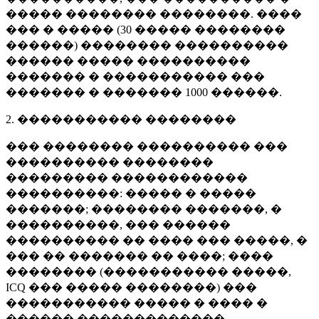
����� �������� ��������. ����
��� � ����� (
30 �����
��������
������) �������� ����������
������ ����� ����������
������� � ����������� ���
������� � �������
1000 ������
.
2. ����������� ��������
��� �������� ���������� ���
���������� ��������
��������� ������������
����������: ����� � �����
�������; �������� �������, �
����������, ��� ������
���������� �� ���� ��� �����, �
��� �� ������� �� ����; ����
�������� (����������� �����,
ICQ ��� ����� ��������) ���
����������� ����� � ���� �
������ �������������.