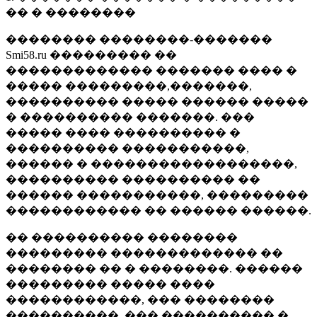
�� � ��������
�������� ��������-�������
Smi58.ru ��������� ��
������������� ������� ���� �
����� ���������,�������,
���������� ����� ������ �����
� ���������� �������. ���
����� ���� ���������� �
���������� �����������,
������ � ������������������,
���������� ���������� ��
������ �����������, ���������
������������ �� ������ ������.
�� ���������� ��������
��������� ������������� ��
�������� �� � ��������. ������
��������� ����� ����
������������, ��� ��������
����������, ��� ���������� �