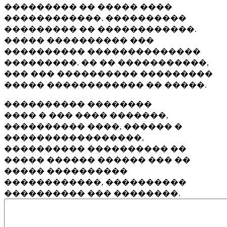
��������� �� ����� ����
������������. ����������
��������� �� ������������.
����� ���������� ���
���������� ��������������
���������. �� �� �����������,
��� ��� ���������� ���������
����� ������������ �� �����.
���������� ��������
���� � ��� ���� �������,
���������� ����, ������ �
�����������������,
���������� ���������� ��
����� ������ ������ ��� ��
����� ����������
������������, ����������
���������� ��� ��������.