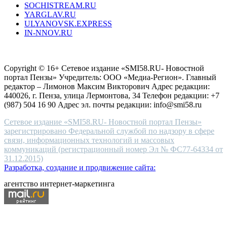
SOCHISTREAM.RU
outlet
YARGLAV.RU
is
ULYANOVSK.EXPRESS
the
IN-NNOV.RU
first
choice
Согласие на обработку персональных данных
Политика по
for
защите персональных данных
high-
Copyright © 16+ Сетевое издание «SMI58.RU- Новостной
end
портал Пензы» Учредитель: ООО «Медиа-Регион». Главный
people.
редактор – Лимонов Максим Викторович Адрес редакции:
440026, г. Пенза, улица Лермонтова, 34 Телефон редакции: +7
(987) 504 16 90 Адрес эл. почты редакции: info@smi58.ru
Сетевое издание «SMI58.RU- Новостной портал Пензы»
зарегистрировано Федеральной службой по надзору в сфере
связи, информационных технологий и массовых
коммуникаций (регистрационный номер Эл № ФС77-64334 от
31.12.2015)
Разработка, создание и продвижение сайта:
агентство интернет-маркетинга