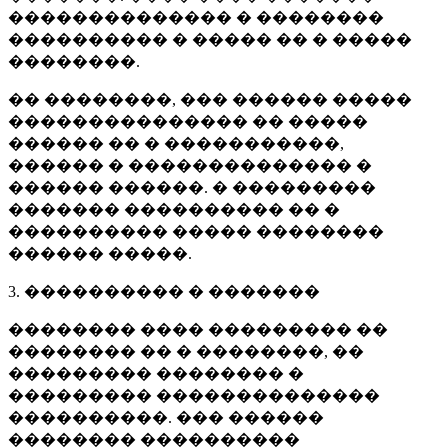
�������������� � ��������
���������� � ����� �� � �����
��������.
�� ��������, ��� ������ �����
��������������� �� �����
������ �� � �����������,
������ � �������������� �
������ ������. � ���������
������� ���������� �� �
���������� ����� ��������
������ �����.
3. ���������� � �������
�������� ���� ��������� ��
�������� �� � ��������, ��
��������� �������� �
��������� ��������������
����������. ��� ������
�������� ����������