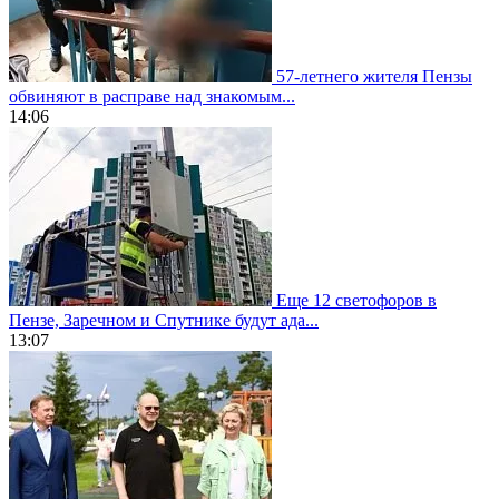
57-летнего жителя Пензы
обвиняют в расправе над знакомым...
14:06
Еще 12 светофоров в
Пензе, Заречном и Спутнике будут ада...
13:07