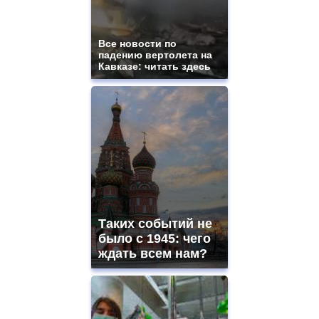
https://gradewatches.to/
mens
and
ladies
Все новости по
падению вертолета на
watches
Кавказе: читать здесь
for
sale.
https://www.replicasrelojes.to/
mens
and
ladies
watches
for
sale.
best
vape
shops
Таких событий не
site.
offer
было с 1945: чего
all
ждать всем нам?
kinds
of
high
quality
https://www.phoenix-