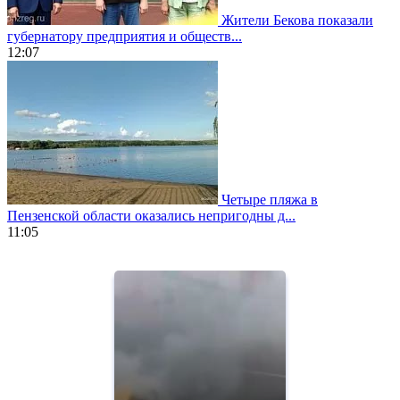
Жители Бекова показали
губернатору предприятия и обществ...
12:07
Четыре пляжа в
Пензенской области оказались непригодны д...
11:05
https://www.vapesstores.fr/
meilleure
cigarette
electronique
best
quality
aaa
swiss
movement.