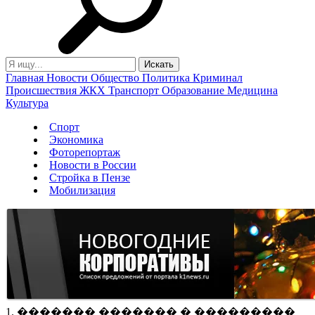
Главная
Новости
Общество
Политика
Криминал
Происшествия
ЖКХ
Транспорт
Образование
Медицина
Культура
Спорт
Экономика
Фоторепортаж
Новости в России
Стройка в Пензе
Мобилизация
1. ������� ������� � ���������