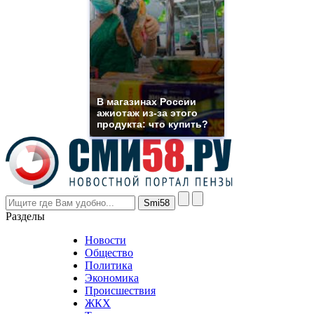
suns.ru/
which
you
need.
replica
franck
muller
rolex
В магазинах России
even
ажиотаж из-за этого
though
продукта: что купить?
the
prices
are
higher
however
visitors
nevertheless
Разделы
believe
that
Новости
good
Общество
value.
Политика
who
Экономика
sells
Происшествия
the
ЖКХ
best