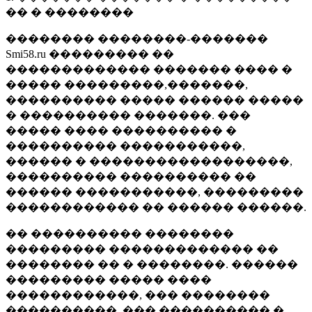
�� � ��������
�������� ��������-�������
Smi58.ru ��������� ��
������������� ������� ���� �
����� ���������,�������,
���������� ����� ������ �����
� ���������� �������. ���
����� ���� ���������� �
���������� �����������,
������ � ������������������,
���������� ���������� ��
������ �����������, ���������
������������ �� ������ ������.
�� ���������� ��������
��������� ������������� ��
�������� �� � ��������. ������
��������� ����� ����
������������, ��� ��������
����������, ��� ���������� �