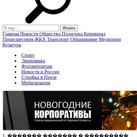
Главная
Новости
Общество
Политика
Криминал
Происшествия
ЖКХ
Транспорт
Образование
Медицина
Культура
Спорт
Экономика
Фоторепортаж
Новости в России
Стройка в Пензе
Мобилизация
1. ������� ������� � ���������