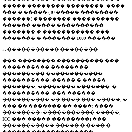
����� �������� ��������. ����
��� � ����� (
30 �����
��������
������) �������� ����������
������ ����� ����������
������� � ����������� ���
������� � �������
1000 ������
.
2. ����������� ��������
��� �������� ���������� ���
���������� ��������
��������� ������������
����������: ����� � �����
�������; �������� �������, �
����������, ��� ������
���������� �� ���� ��� �����, �
��� �� ������� �� ����; ����
�������� (����������� �����,
ICQ ��� ����� ��������) ���
����������� ����� � ���� �
������ �������������.