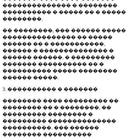
�������������� � ��������
���������� � ����� �� � �����
��������.
�� ��������, ��� ������ �����
��������������� �� �����
������ �� � �����������,
������ � �������������� �
������ ������. � ���������
������� ���������� �� �
���������� ����� ��������
������ �����.
3. ���������� � �������
�������� ���� ��������� ��
�������� �� � ��������, ��
��������� �������� �
��������� ��������������
����������. ��� ������
�������� ����������