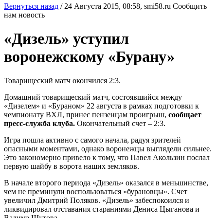
Вернуться назад
/
24 Августа 2015, 08:58,
smi58.ru
Сообщить
нам новость
«Дизель» уступил
воронежскому «Бурану»
Товарищеский матч окончился 2:3.
Домашний товарищеский матч, состоявшийся между
«Дизелем» и «Бураном» 22 августа в рамках подготовки к
чемпионату ВХЛ, принес пензенцам проигрыш,
сообщает
пресс-служба клуба.
Окончательный счет – 2:3.
Игра пошла активно с самого начала, радуя зрителей
опасными моментами, однако воронежцы выглядели сильнее.
Это закономерно привело к тому, что Павел Акользин послал
первую шайбу в ворота наших земляков.
В начале второго периода «Дизель» оказался в меньшинстве,
чем не преминули воспользоваться «бурановцы». Счет
увеличил Дмитрий Поляков. «Дизель» забеспокоился и
ликвидировал отставания стараниями Дениса Цыганова и
Вадима Шутова.