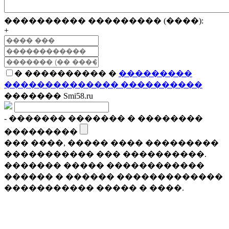
���������� ��������� (����):
+
� ���������� �
���������
�������������� ����������
������� Smi58.ru
- ������� ������� � ��������
���������
��� ����, ����� ���� ���������
����������� ��� ����������.
������� ����� ������������
������ � ������ �������������
����������� ����� � ����.