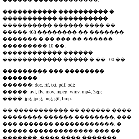
����������� ���������� �
����������� ����������
���������� ������ ���� ��
�����
468 ��������
�� �������
������� � �� ��� �� ������
���������
10 ��.
������������ ������
������������ ����� � ��
100 ��.
��������� ��� ��������
�������
������:
doc, rtf, txt, pdf, odt;
�����:
avi, flv, mov, mpeg, wmv, mp4, 3gp;
����:
jpg, jpeg, png, gif, bmp.
�� ����������� �� ������ ����
�������� ������ ��������, ���
��� ������� ������������, �
����� ������������� ��� ��
�������. ���� ���� �������