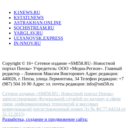
Все порталы НМГ
dazzling
type.
K1NEWS.RU
reddit
KSTATI.NEWS
sevenfridayreplica.ru
ASTRAKHAN.ONLINE
sevenfriday
SOCHISTREAM.RU
outlet
YARGLAV.RU
is
ULYANOVSK.EXPRESS
the
IN-NNOV.RU
first
choice
Согласие на обработку персональных данных
Политика по
for
защите персональных данных
high-
Copyright © 16+ Сетевое издание «SMI58.RU- Новостной
end
портал Пензы» Учредитель: ООО «Медиа-Регион». Главный
people.
редактор – Лимонов Максим Викторович Адрес редакции:
440026, г. Пенза, улица Лермонтова, 34 Телефон редакции: +7
(987) 504 16 90 Адрес эл. почты редакции: info@smi58.ru
Сетевое издание «SMI58.RU- Новостной портал Пензы»
зарегистрировано Федеральной службой по надзору в сфере
связи, информационных технологий и массовых
коммуникаций (регистрационный номер Эл № ФС77-64334 от
31.12.2015)
Разработка, создание и продвижение сайта: