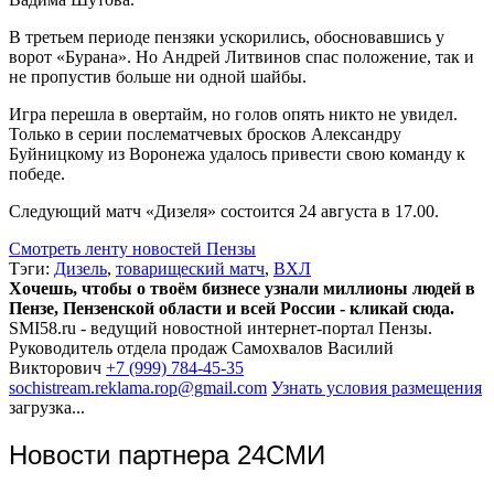
В третьем периоде пензяки ускорились, обосновавшись у
ворот «Бурана». Но Андрей Литвинов спас положение, так и
не пропустив больше ни одной шайбы.
Игра перешла в овертайм, но голов опять никто не увидел.
Только в серии послематчевых бросков Александру
Буйницкому из Воронежа удалось привести свою команду к
победе.
Следующий матч «Дизеля» состоится 24 августа в 17.00.
Смотреть ленту новостей Пензы
Тэги:
Дизель
,
товарищеский матч
,
ВХЛ
Хочешь, чтобы о твоём бизнесе узнали миллионы людей в
Пензе, Пензенской области и всей России - кликай сюда.
SMI58.ru - ведущий новостной интернет-портал Пензы.
Руководитель отдела продаж
Самохвалов Василий
Викторович
+7 (999) 784-45-35
sochistream.reklama.rop@gmail.com
Узнать условия размещения
загрузка...
Новости партнера 24СМИ