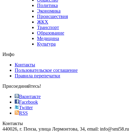
value.
Политика
who
Экономика
sells
Происшествия
the
ЖКХ
best
Транспорт
phyrevape.com
Образование
vape
Медицина
store
Культура
on
the
Инфо
pursuit
of
Контакты
the
Пользовательское соглашение
most
Правила перепечатки
effective
sophistication
Присоединяйтесь!
also
just
Вконтакте
the
Facebook
right
Twitter
blend
RSS
in
Контакты
creation
440026, г. Пенза, улица Лермонтова, 34, email: info@smi58.ru
completely
unique