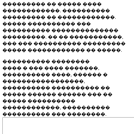
��������� �� ����� ����
������������. ����������
��������� �� ������������.
����� ���������� ���
���������� ��������������
���������. �� �� �����������,
��� ��� ���������� ���������
����� ������������ �� �����.
���������� ��������
���� � ��� ���� �������,
���������� ����, ������ �
�����������������,
���������� ���������� ��
����� ������ ������ ��� ��
����� ����������
������������, ����������
���������� ��� ��������.