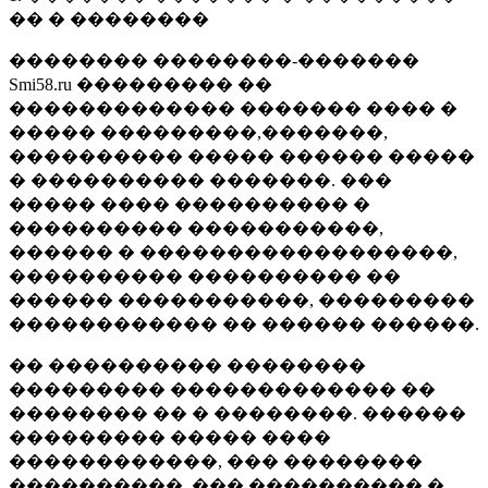
�� � ��������
�������� ��������-�������
Smi58.ru ��������� ��
������������� ������� ���� �
����� ���������,�������,
���������� ����� ������ �����
� ���������� �������. ���
����� ���� ���������� �
���������� �����������,
������ � ������������������,
���������� ���������� ��
������ �����������, ���������
������������ �� ������ ������.
�� ���������� ��������
��������� ������������� ��
�������� �� � ��������. ������
��������� ����� ����
������������, ��� ��������
����������, ��� ���������� �