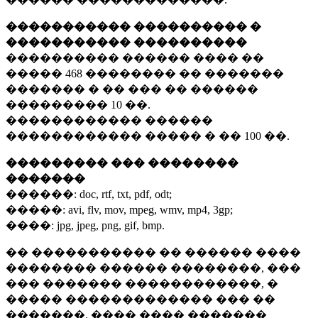
����������� ���������� �
����������� ����������
���������� ������ ���� ��
�����
468 ��������
�� �������
������� � �� ��� �� ������
���������
10 ��.
������������ ������
������������ ����� � ��
100 ��.
��������� ��� ��������
�������
������:
doc, rtf, txt, pdf, odt;
�����:
avi, flv, mov, mpeg, wmv, mp4, 3gp;
����:
jpg, jpeg, png, gif, bmp.
�� ����������� �� ������ ����
�������� ������ ��������, ���
��� ������� ������������, �
����� ������������� ��� ��
�������. ���� ���� �������