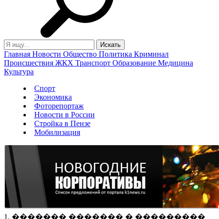
Главная
Новости
Общество
Политика
Криминал
Происшествия
ЖКХ
Транспорт
Образование
Медицина
Культура
Спорт
Экономика
Фоторепортаж
Новости в России
Стройка в Пензе
Мобилизация
1. ������� ������� � ���������