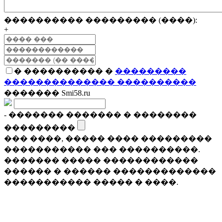
���������� ��������� (����):
+
� ���������� �
���������
�������������� ����������
������� Smi58.ru
- ������� ������� � ��������
���������
��� ����, ����� ���� ���������
����������� ��� ����������.
������� ����� ������������
������ � ������ �������������
����������� ����� � ����.