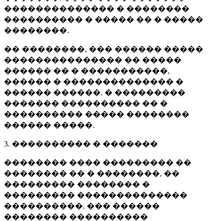
�������������� � ��������
���������� � ����� �� � �����
��������.
�� ��������, ��� ������ �����
��������������� �� �����
������ �� � �����������,
������ � �������������� �
������ ������. � ���������
������� ���������� �� �
���������� ����� ��������
������ �����.
3. ���������� � �������
�������� ���� ��������� ��
�������� �� � ��������, ��
��������� �������� �
��������� ��������������
����������. ��� ������
�������� ����������