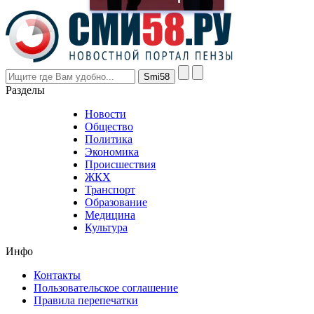
the
prices
are
higher
however
visitors
nevertheless
Разделы
believe
that
Новости
good
Общество
value.
Политика
who
Экономика
sells
Происшествия
the
ЖКХ
best
Транспорт
phyrevape.com
Образование
vape
Медицина
store
Культура
on
the
Инфо
pursuit
of
Контакты
the
Пользовательское соглашение
most
Правила перепечатки
effective