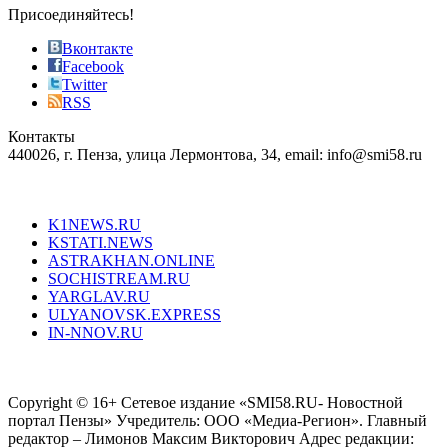
sophistication
Присоединяйтесь!
also
just
Вконтакте
the
Facebook
right
Twitter
blend
RSS
in
Контакты
creation
440026, г. Пенза, улица Лермонтова, 34, email: info@smi58.ru
completely
unique
Все порталы НМГ
dazzling
type.
K1NEWS.RU
reddit
KSTATI.NEWS
sevenfridayreplica.ru
ASTRAKHAN.ONLINE
sevenfriday
SOCHISTREAM.RU
outlet
YARGLAV.RU
is
ULYANOVSK.EXPRESS
the
IN-NNOV.RU
first
choice
Согласие на обработку персональных данных
Политика по
for
защите персональных данных
high-
Copyright © 16+ Сетевое издание «SMI58.RU- Новостной
end
портал Пензы» Учредитель: ООО «Медиа-Регион». Главный
people.
редактор – Лимонов Максим Викторович Адрес редакции: