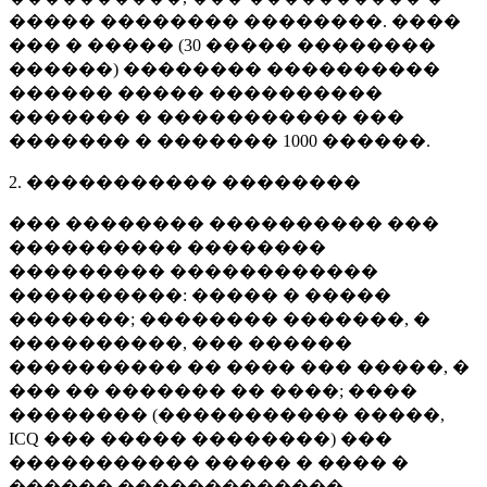
����� �������� ��������. ����
��� � ����� (
30 �����
��������
������) �������� ����������
������ ����� ����������
������� � ����������� ���
������� � �������
1000 ������
.
2. ����������� ��������
��� �������� ���������� ���
���������� ��������
��������� ������������
����������: ����� � �����
�������; �������� �������, �
����������, ��� ������
���������� �� ���� ��� �����, �
��� �� ������� �� ����; ����
�������� (����������� �����,
ICQ ��� ����� ��������) ���
����������� ����� � ���� �
������ �������������.