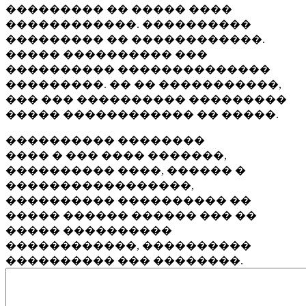
��������� �� ����� ����
������������. ����������
��������� �� ������������.
����� ���������� ���
���������� ��������������
���������. �� �� �����������,
��� ��� ���������� ���������
����� ������������ �� �����.
���������� ��������
���� � ��� ���� �������,
���������� ����, ������ �
�����������������,
���������� ���������� ��
����� ������ ������ ��� ��
����� ����������
������������, ����������
���������� ��� ��������.