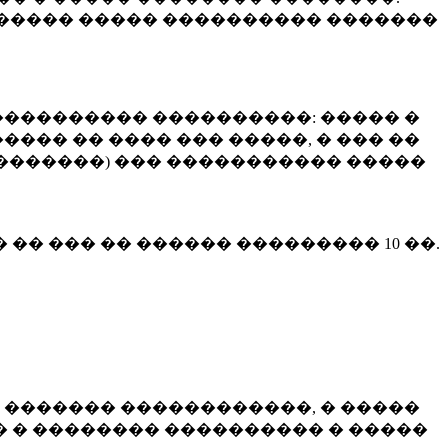
����� ����� ���������� �������
��������� ����������: ����� �
��� �� ���� ��� �����, � ��� ��
 ��������) ��� ����������� �����
� �� ��� �� ������ ���������
10 ��.
 ������� ������������, � �����
 � �������� ���������� � �����