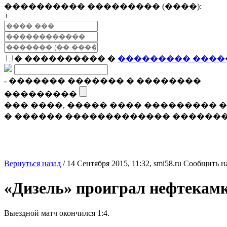
���������� ��������� (����):
+
� ���������� �
��������� ����
- ������� ������� � ��������
���������
��� ����, ����� ���� ���������
� ������ ������������� �������
Вернуться назад
/
14 Сентября 2015, 11:32,
smi58.ru
Сообщить н
«Дизель» проиграл нефтекам
Выездной матч окончился 1:4.