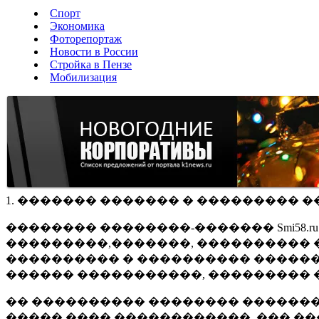
Спорт
Экономика
Фоторепортаж
Новости в России
Стройка в Пензе
Мобилизация
1. ������� ������� � ��������� �
�������� ��������-������� Smi58.
���������,�������, ���������� �
���������� � ���������� ������
������ �����������, ��������� 
�� ���������� �������� �������
����� ���� ������������, ��� ��