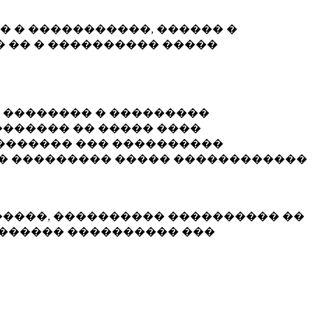
� � �����������, ������ �
 �� � ���������� �����
� �������� � ���������
������ �� ����� ����
������� ��� ����������
�� ��������� ����� ������������
�����, ���������� ���������� ��
������� ���������� ���