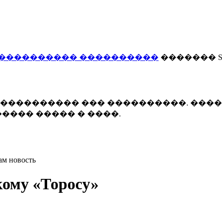
���������� ����������
������� Smi
 ����������� ��� ����������. ���
���� ����� � ����.
ам новость
кому «Торосу»