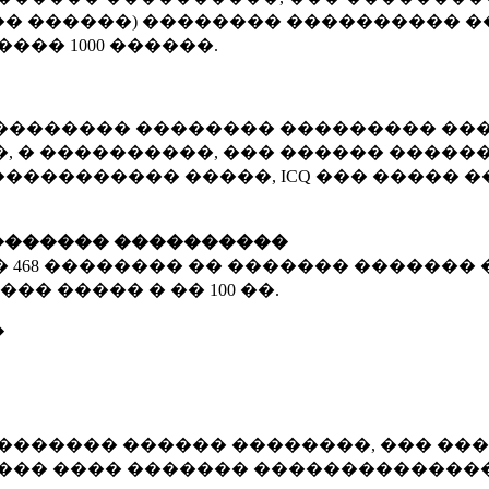
� ������) �������� ���������� �
�����
1000 ������
.
�������� �������� ��������� ���
 � ����������, ��� ������ �������
����������� �����, ICQ ��� �����
������� ����������
�
468 ��������
�� ������� ������� 
��� ����� � ��
100 ��.
�
������� ������ ��������, ��� ���
���� ���� ������� ��������������