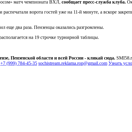
оросом» матч чемпионата ВХЛ,
сообщает пресс-служба клуба.
Ок
 распечатали ворота гостей уже на 11-й минуте, а вскоре закре
ил еще два раза. Пензенцы оказались разгромлены.
 располагается на 19 строчке турнирной таблицы.
зе, Пензенской области и всей России - кликай сюда.
SMI58.r
+7 (999) 784-45-35
sochistream.reklama.rop@gmail.com
Узнать усл