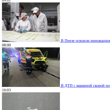
09:01
В Пензе освоили инновацион
08:00
В ДТП с машиной скорой пом
16:03