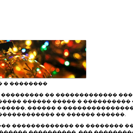
� � ��������
ru ��������� �� ������������� ��
���� ������ ����� � ���������� 
�����, ������ � ���������������
������������ �� ������ ������.
�� ������������� �� �������� ��
������ ����������, ��� ��������