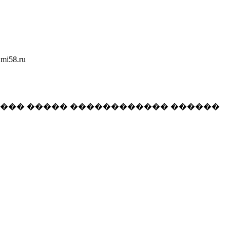
58.ru
���� ����� ������������ ������