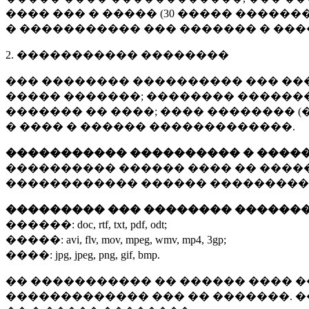
���� ��� � ����� (
30 �����
�������
� ����������� ��� ������� � ��
2. ����������� ��������
��� �������� ���������� ��� ��
����� �������; �������� �������,
������� �� ����; ���� �������� (
� ���� � ������ �������������.
����������� ���������� � ����
���������� ������ ���� �� ����
������������ ������ ���������
��������� ��� �������� ������
������:
doc, rtf, txt, pdf, odt;
�����:
avi, flv, mov, mpeg, wmv, mp4, 3gp;
����:
jpg, jpeg, png, gif, bmp.
�� ����������� �� ������ ���� �
������������� ��� �� �������. 