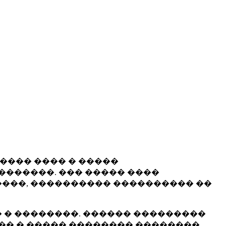
����� ���� � �����
�������. ��� ����� ����
���, ���������� ���������� ��
 � ��������. ������ ���������
�� � ����� �������� ��������.