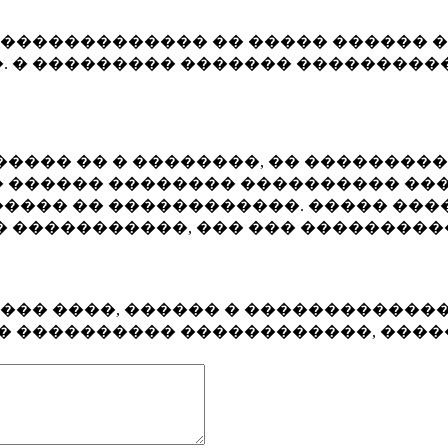
�������������� �� ����� ������ �
. � ��������� ������� ����������
���� �� � ��������, �� ��������
 ������ �������� ���������� ���
���� �� ������������. ����� ���
� �����������, ��� ��� ��������
���� ����, ������ � ������������
�� ���������� ������������, ���