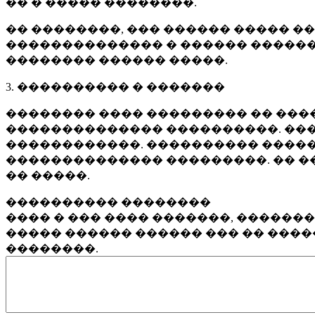
�� � ����� ��������.
�� ��������, ��� ������ ����� �
�������������� � ������ ������
�������� ������ �����.
3. ���������� � �������
�������� ���� ��������� �� ����
�������������� ����������. ���
������������. ���������� �����
�������������� ���������. �� �
�� �����.
���������� ��������
���� � ��� ���� �������, ������
����� ������ ������ ��� �� ���
��������.