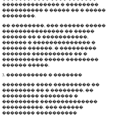
�������������� � ��������
���������� � ����� �� � �����
��������.
�� ��������, ��� ������ �����
��������������� �� �����
������ �� � �����������,
������ � �������������� �
������ ������. � ���������
������� ���������� �� �
���������� ����� ��������
������ �����.
3. ���������� � �������
�������� ���� ��������� ��
�������� �� � ��������, ��
��������� �������� �
��������� ��������������
����������. ��� ������
�������� ����������