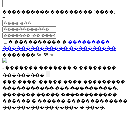
���������� ��������� (����):
+
� ���������� �
���������
�������������� ����������
������� Smi58.ru
- ������� ������� � ��������
���������
��� ����, ����� ���� ���������
����������� ��� ����������.
������� ����� ������������
������ � ������ �������������
����������� ����� � ����.