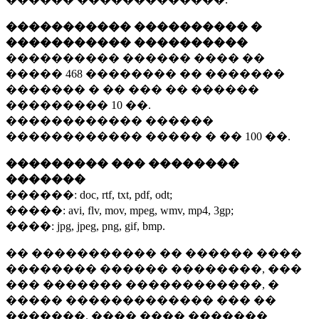
����������� ���������� �
����������� ����������
���������� ������ ���� ��
�����
468 ��������
�� �������
������� � �� ��� �� ������
���������
10 ��.
������������ ������
������������ ����� � ��
100 ��.
��������� ��� ��������
�������
������:
doc, rtf, txt, pdf, odt;
�����:
avi, flv, mov, mpeg, wmv, mp4, 3gp;
����:
jpg, jpeg, png, gif, bmp.
�� ����������� �� ������ ����
�������� ������ ��������, ���
��� ������� ������������, �
����� ������������� ��� ��
�������. ���� ���� �������