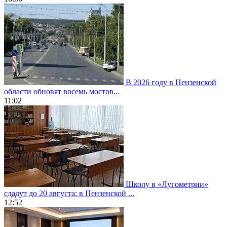
В 2026 году в Пензенской
области обновят восемь мостов...
11:02
Школу в «Лугометрии»
сдадут до 20 августа: в Пензенской ...
12:52