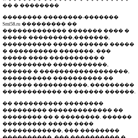
�� � ��������
�������� ��������-�������
Smi58.ru ��������� ��
������������� ������� ���� �
����� ���������,�������,
���������� ����� ������ �����
� ���������� �������. ���
����� ���� ���������� �
���������� �����������,
������ � ������������������,
���������� ���������� ��
������ �����������, ���������
������������ �� ������ ������.
�� ���������� ��������
��������� ������������� ��
�������� �� � ��������. ������
��������� ����� ����
������������, ��� ��������
����������, ��� ���������� �