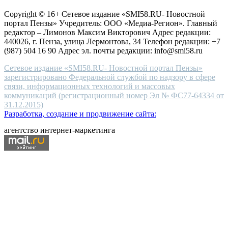
защите персональных данных
high-
Copyright © 16+ Сетевое издание «SMI58.RU- Новостной
end
портал Пензы» Учредитель: ООО «Медиа-Регион». Главный
people.
редактор – Лимонов Максим Викторович Адрес редакции:
440026, г. Пенза, улица Лермонтова, 34 Телефон редакции: +7
(987) 504 16 90 Адрес эл. почты редакции: info@smi58.ru
Сетевое издание «SMI58.RU- Новостной портал Пензы»
зарегистрировано Федеральной службой по надзору в сфере
связи, информационных технологий и массовых
коммуникаций (регистрационный номер Эл № ФС77-64334 от
31.12.2015)
Разработка, создание и продвижение сайта:
агентство интернет-маркетинга