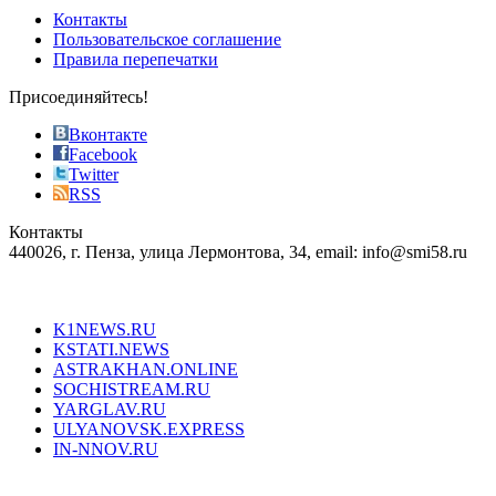
of
Контакты
the
Пользовательское соглашение
most
Правила перепечатки
effective
sophistication
Присоединяйтесь!
also
just
Вконтакте
the
Facebook
right
Twitter
blend
RSS
in
Контакты
creation
440026, г. Пенза, улица Лермонтова, 34, email: info@smi58.ru
completely
unique
Все порталы НМГ
dazzling
type.
K1NEWS.RU
reddit
KSTATI.NEWS
sevenfridayreplica.ru
ASTRAKHAN.ONLINE
sevenfriday
SOCHISTREAM.RU
outlet
YARGLAV.RU
is
ULYANOVSK.EXPRESS
the
IN-NNOV.RU
first
choice
Согласие на обработку персональных данных
Политика по
for