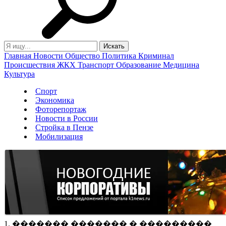
Главная
Новости
Общество
Политика
Криминал
Происшествия
ЖКХ
Транспорт
Образование
Медицина
Культура
Спорт
Экономика
Фоторепортаж
Новости в России
Стройка в Пензе
Мобилизация
1. ������� ������� � ���������