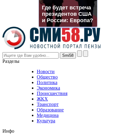
muller
Где будет встреча
rolex
президентов США
even
though
и России: Европа?
the
prices
are
higher
however
visitors
nevertheless
Разделы
believe
that
Новости
good
Общество
value.
Политика
who
Экономика
sells
Происшествия
the
ЖКХ
best
Транспорт
phyrevape.com
Образование
vape
Медицина
store
Культура
on
the
Инфо
pursuit