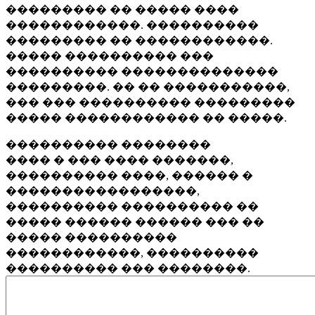
��������� �� ����� ����
������������. ����������
��������� �� ������������.
����� ���������� ���
���������� ��������������
���������. �� �� �����������,
��� ��� ���������� ���������
����� ������������ �� �����.
���������� ��������
���� � ��� ���� �������,
���������� ����, ������ �
�����������������,
���������� ���������� ��
����� ������ ������ ��� ��
����� ����������
������������, ����������
���������� ��� ��������.