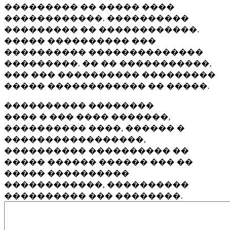
��������� �� ����� ����
������������. ����������
��������� �� ������������.
����� ���������� ���
���������� ��������������
���������. �� �� �����������,
��� ��� ���������� ���������
����� ������������ �� �����.
���������� ��������
���� � ��� ���� �������,
���������� ����, ������ �
�����������������,
���������� ���������� ��
����� ������ ������ ��� ��
����� ����������
������������, ����������
���������� ��� ��������.