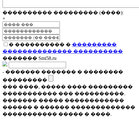
���������� ��������� (����):
+
� ���������� �
���������
�������������� ����������
������� Smi58.ru
- ������� ������� � ��������
���������
��� ����, ����� ���� ���������
����������� ��� ����������.
������� ����� ������������
������ � ������ �������������
����������� ����� � ����.