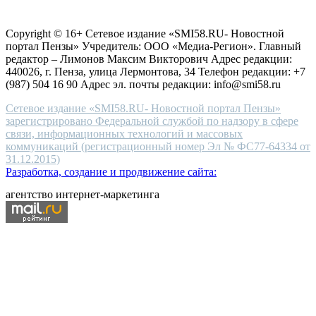
Согласие на обработку персональных данных
Политика по
for
защите персональных данных
high-
Copyright © 16+ Сетевое издание «SMI58.RU- Новостной
end
портал Пензы» Учредитель: ООО «Медиа-Регион». Главный
people.
редактор – Лимонов Максим Викторович Адрес редакции:
440026, г. Пенза, улица Лермонтова, 34 Телефон редакции: +7
(987) 504 16 90 Адрес эл. почты редакции: info@smi58.ru
Сетевое издание «SMI58.RU- Новостной портал Пензы»
зарегистрировано Федеральной службой по надзору в сфере
связи, информационных технологий и массовых
коммуникаций (регистрационный номер Эл № ФС77-64334 от
31.12.2015)
Разработка, создание и продвижение сайта:
агентство интернет-маркетинга