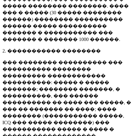
����� �������� ��������. ����
��� � ����� (
30 �����
��������
������) �������� ����������
������ ����� ����������
������� � ����������� ���
������� � �������
1000 ������
.
2. ����������� ��������
��� �������� ���������� ���
���������� ��������
��������� ������������
����������: ����� � �����
�������; �������� �������, �
����������, ��� ������
���������� �� ���� ��� �����, �
��� �� ������� �� ����; ����
�������� (����������� �����,
ICQ ��� ����� ��������) ���
����������� ����� � ���� �
������ �������������.