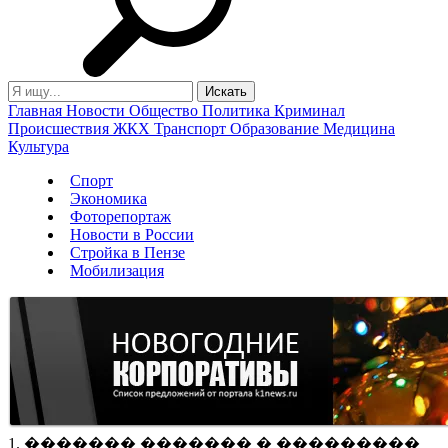
Главная
Новости
Общество
Политика
Криминал
Происшествия
ЖКХ
Транспорт
Образование
Медицина
Культура
Спорт
Экономика
Фоторепортаж
Новости в России
Стройка в Пензе
Мобилизация
1. ������� ������� � ���������