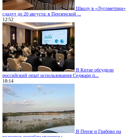
Школу в «Лугометрии»
сдадут до 20 августа: в Пензенской ...
12:52
В Китае обсудили
российский опыт использования Седжаро п...
18:14
В Пензе и Грабово на
водоемах погибли мужчины...