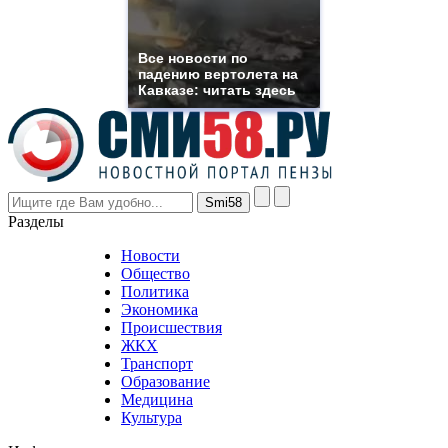
franck
muller
rolex
Все новости по
even
падению вертолета на
though
Кавказе: читать здесь
the
prices
are
higher
however
visitors
nevertheless
Разделы
believe
that
Новости
good
Общество
value.
Политика
who
Экономика
sells
Происшествия
the
ЖКХ
best
Транспорт
phyrevape.com
Образование
vape
Медицина
store
Культура
on
the