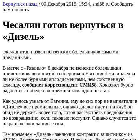
Вернуться назад
/
09 Декабря 2015, 15:34,
smi58.ru
Сообщить
нам новость
Чесалин готов вернуться в
«Дизель»
Экс-капитан назвал пензенских болельщиков самыми
преданными.
В матче с «Рязанью» 8 декабря пензенские болельщики
приветствовали капитана соперников Евгения Чесалина едва
ли не более бурными аплодисментами, чем собственную
команду,
сообщает корреспондент СМИ58
. Хоккеист бурно
радоваться победе над прежней командой не стал.
Как удалось узнать от Евгения, ему до сих пор не выплатили в
«Дизеле» все премиальные, однако диалог идет и на клуб он
обид не держит. Более того, готов рассмотреть предложения
по возвращению, если таковые поступят. Однако случится это
не раньше окончания сезона.
Тем временем «Дизель» заключил контракт с защитником из
«ТХК» Дмитрием Самариным. Пресс-служба клуба сообщила,