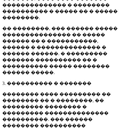
�������������� � ��������
���������� � ����� �� � �����
��������.
�� ��������, ��� ������ �����
��������������� �� �����
������ �� � �����������,
������ � �������������� �
������ ������. � ���������
������� ���������� �� �
���������� ����� ��������
������ �����.
3. ���������� � �������
�������� ���� ��������� ��
�������� �� � ��������, ��
��������� �������� �
��������� ��������������
����������. ��� ������
�������� ����������