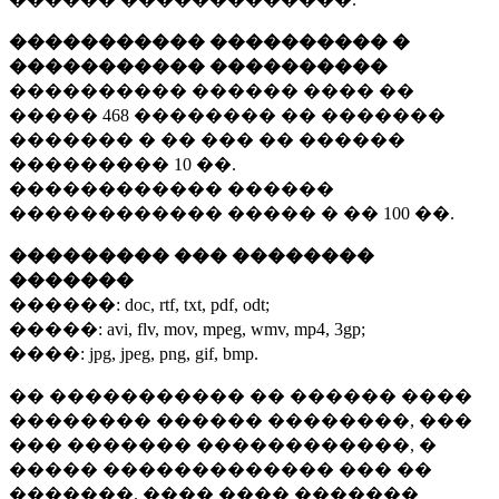
����������� ���������� �
����������� ����������
���������� ������ ���� ��
�����
468 ��������
�� �������
������� � �� ��� �� ������
���������
10 ��.
������������ ������
������������ ����� � ��
100 ��.
��������� ��� ��������
�������
������:
doc, rtf, txt, pdf, odt;
�����:
avi, flv, mov, mpeg, wmv, mp4, 3gp;
����:
jpg, jpeg, png, gif, bmp.
�� ����������� �� ������ ����
�������� ������ ��������, ���
��� ������� ������������, �
����� ������������� ��� ��
�������. ���� ���� �������