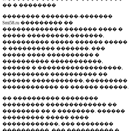
�� � ��������
�������� ��������-�������
Smi58.ru ��������� ��
������������� ������� ���� �
����� ���������,�������,
���������� ����� ������ �����
� ���������� �������. ���
����� ���� ���������� �
���������� �����������,
������ � ������������������,
���������� ���������� ��
������ �����������, ���������
������������ �� ������ ������.
�� ���������� ��������
��������� ������������� ��
�������� �� � ��������. ������
��������� ����� ����
������������, ��� ��������
����������, ��� ���������� �