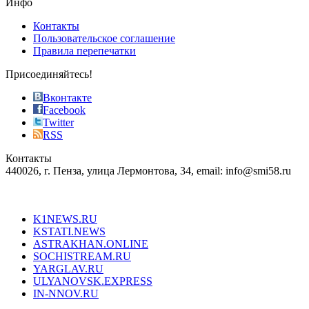
Инфо
pursuit
of
Контакты
the
Пользовательское соглашение
most
Правила перепечатки
effective
sophistication
Присоединяйтесь!
also
just
Вконтакте
the
Facebook
right
Twitter
blend
RSS
in
Контакты
creation
440026, г. Пенза, улица Лермонтова, 34, email: info@smi58.ru
completely
unique
Все порталы НМГ
dazzling
type.
K1NEWS.RU
reddit
KSTATI.NEWS
sevenfridayreplica.ru
ASTRAKHAN.ONLINE
sevenfriday
SOCHISTREAM.RU
outlet
YARGLAV.RU
is
ULYANOVSK.EXPRESS
the
IN-NNOV.RU
first
choice