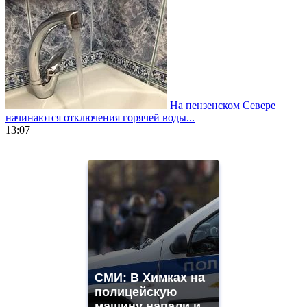
На пензенском Севере
начинаются отключения горячей воды...
13:07
https://www.vapesstores.fr/
meilleure
cigarette
electronique
best
quality
aaa
swiss
movement.
https://gradewatches.to/
mens
СМИ: В Химках на
and
полицейскую
ladies
машину напали и