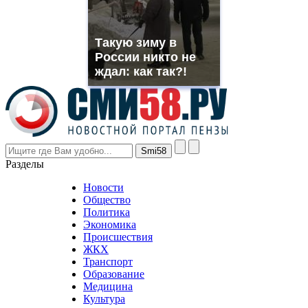
replica
franck
muller
Такую зиму в
rolex
России никто не
even
though
ждал: как так?!
the
prices
are
higher
however
visitors
nevertheless
Разделы
believe
that
Новости
good
Общество
value.
Политика
who
Экономика
sells
Происшествия
the
ЖКХ
best
Транспорт
phyrevape.com
Образование
vape
Медицина
store
Культура
on