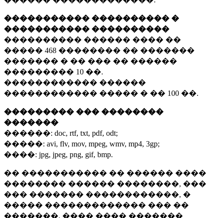
����������� ���������� �
����������� ����������
���������� ������ ���� ��
�����
468 ��������
�� �������
������� � �� ��� �� ������
���������
10 ��.
������������ ������
������������ ����� � ��
100 ��.
��������� ��� ��������
�������
������:
doc, rtf, txt, pdf, odt;
�����:
avi, flv, mov, mpeg, wmv, mp4, 3gp;
����:
jpg, jpeg, png, gif, bmp.
�� ����������� �� ������ ����
�������� ������ ��������, ���
��� ������� ������������, �
����� ������������� ��� ��
�������. ���� ���� �������