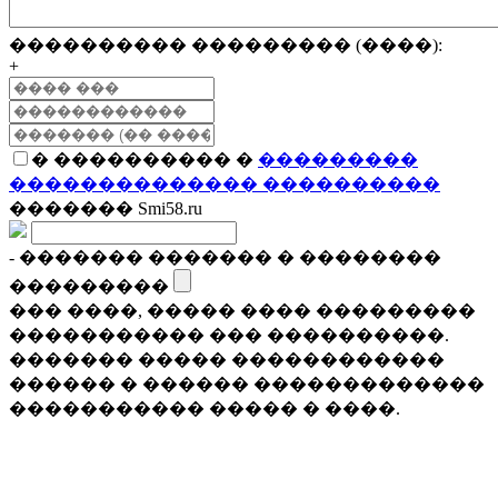
���������� ��������� (����):
+
� ���������� �
���������
�������������� ����������
������� Smi58.ru
- ������� ������� � ��������
���������
��� ����, ����� ���� ���������
����������� ��� ����������.
������� ����� ������������
������ � ������ �������������
����������� ����� � ����.