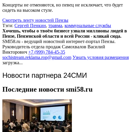
Концерты не отменяются, но певец не исключает, что будет
сидеть на высоком стуле.
Смотреть ленту новостей Пензы
Тэги:
Сергей Пенкин
,
травма
,
коммунальные службы
Хочешь, чтобы о твоём бизнесе узнали миллионы людей в
Пензе, Пензенской области и всей России - кликай сюда.
SMI58.ru - ведущий новостной интернет-портал Пензы.
Руководитель отдела продаж
Самохвалов Василий
Викторович
+7 (999) 784-45-35
sochistream.reklama.rop@gmail.com
Узнать условия размещения
загрузка...
Новости партнера 24СМИ
Последние новости smi58.ru