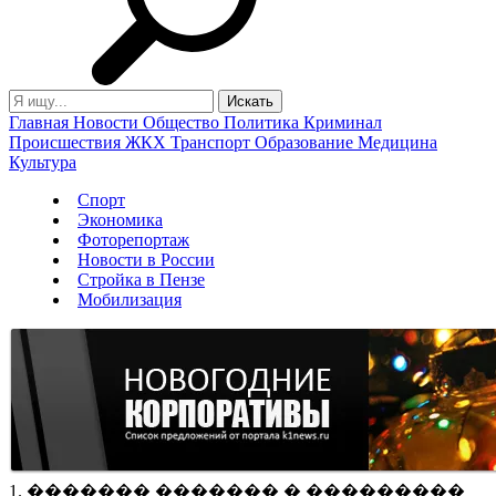
Главная
Новости
Общество
Политика
Криминал
Происшествия
ЖКХ
Транспорт
Образование
Медицина
Культура
Спорт
Экономика
Фоторепортаж
Новости в России
Стройка в Пензе
Мобилизация
1. ������� ������� � ���������