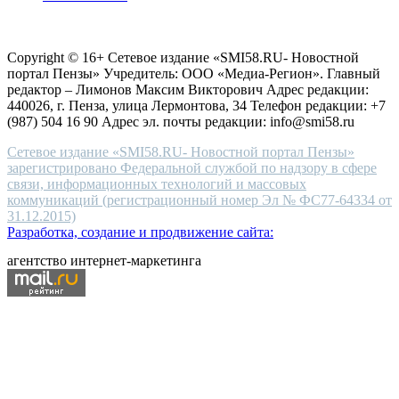
choice
Согласие на обработку персональных данных
Политика по
for
защите персональных данных
high-
Copyright © 16+ Сетевое издание «SMI58.RU- Новостной
end
портал Пензы» Учредитель: ООО «Медиа-Регион». Главный
people.
редактор – Лимонов Максим Викторович Адрес редакции:
440026, г. Пенза, улица Лермонтова, 34 Телефон редакции: +7
(987) 504 16 90 Адрес эл. почты редакции: info@smi58.ru
Сетевое издание «SMI58.RU- Новостной портал Пензы»
зарегистрировано Федеральной службой по надзору в сфере
связи, информационных технологий и массовых
коммуникаций (регистрационный номер Эл № ФС77-64334 от
31.12.2015)
Разработка, создание и продвижение сайта:
агентство интернет-маркетинга