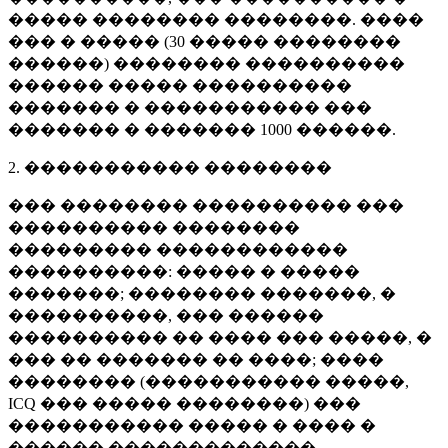
����� �������� ��������. ����
��� � ����� (
30 �����
��������
������) �������� ����������
������ ����� ����������
������� � ����������� ���
������� � �������
1000 ������
.
2. ����������� ��������
��� �������� ���������� ���
���������� ��������
��������� ������������
����������: ����� � �����
�������; �������� �������, �
����������, ��� ������
���������� �� ���� ��� �����, �
��� �� ������� �� ����; ����
�������� (����������� �����,
ICQ ��� ����� ��������) ���
����������� ����� � ���� �
������ �������������.