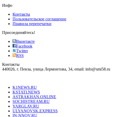
the
Инфо
pursuit
of
Контакты
the
Пользовательское соглашение
most
Правила перепечатки
effective
sophistication
Присоединяйтесь!
also
just
Вконтакте
the
Facebook
right
Twitter
blend
RSS
in
Контакты
creation
440026, г. Пенза, улица Лермонтова, 34, email: info@smi58.ru
completely
unique
Все порталы НМГ
dazzling
type.
K1NEWS.RU
reddit
KSTATI.NEWS
sevenfridayreplica.ru
ASTRAKHAN.ONLINE
sevenfriday
SOCHISTREAM.RU
outlet
YARGLAV.RU
is
ULYANOVSK.EXPRESS
the
IN-NNOV.RU
first