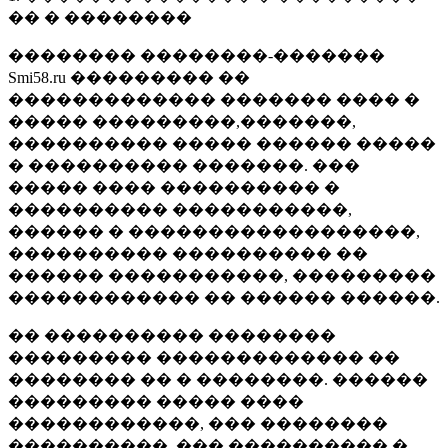
�� � ��������
�������� ��������-�������
Smi58.ru ��������� ��
������������� ������� ���� �
����� ���������,�������,
���������� ����� ������ �����
� ���������� �������. ���
����� ���� ���������� �
���������� �����������,
������ � ������������������,
���������� ���������� ��
������ �����������, ���������
������������ �� ������ ������.
�� ���������� ��������
��������� ������������� ��
�������� �� � ��������. ������
��������� ����� ����
������������, ��� ��������
����������, ��� ���������� �