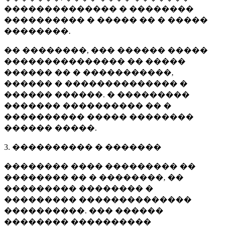
�������������� � ��������
���������� � ����� �� � �����
��������.
�� ��������, ��� ������ �����
��������������� �� �����
������ �� � �����������,
������ � �������������� �
������ ������. � ���������
������� ���������� �� �
���������� ����� ��������
������ �����.
3. ���������� � �������
�������� ���� ��������� ��
�������� �� � ��������, ��
��������� �������� �
��������� ��������������
����������. ��� ������
�������� ����������