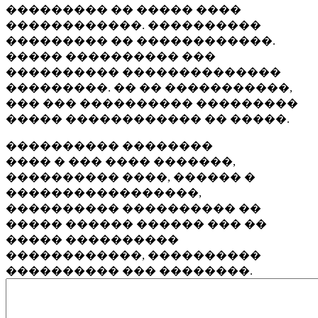
��������� �� ����� ����
������������. ����������
��������� �� ������������.
����� ���������� ���
���������� ��������������
���������. �� �� �����������,
��� ��� ���������� ���������
����� ������������ �� �����.
���������� ��������
���� � ��� ���� �������,
���������� ����, ������ �
�����������������,
���������� ���������� ��
����� ������ ������ ��� ��
����� ����������
������������, ����������
���������� ��� ��������.