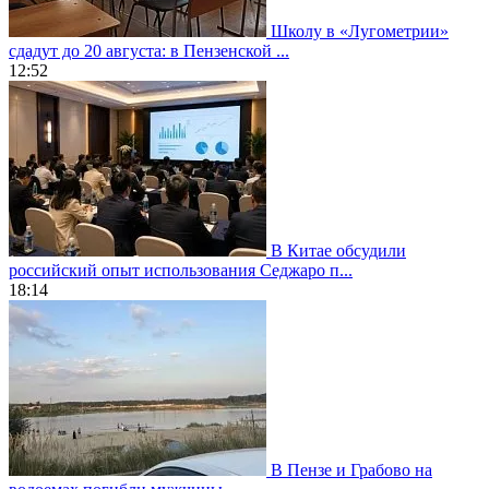
Школу в «Лугометрии»
сдадут до 20 августа: в Пензенской ...
12:52
В Китае обсудили
российский опыт использования Седжаро п...
18:14
В Пензе и Грабово на