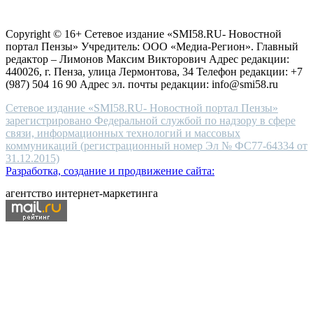
Согласие на обработку персональных данных
Политика по
for
защите персональных данных
high-
Copyright © 16+ Сетевое издание «SMI58.RU- Новостной
end
портал Пензы» Учредитель: ООО «Медиа-Регион». Главный
people.
редактор – Лимонов Максим Викторович Адрес редакции:
440026, г. Пенза, улица Лермонтова, 34 Телефон редакции: +7
(987) 504 16 90 Адрес эл. почты редакции: info@smi58.ru
Сетевое издание «SMI58.RU- Новостной портал Пензы»
зарегистрировано Федеральной службой по надзору в сфере
связи, информационных технологий и массовых
коммуникаций (регистрационный номер Эл № ФС77-64334 от
31.12.2015)
Разработка, создание и продвижение сайта:
агентство интернет-маркетинга