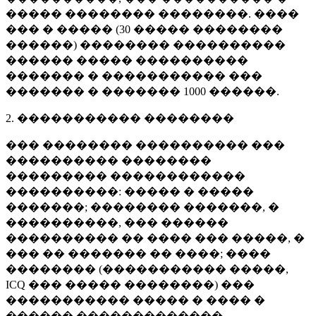
����� �������� ��������. ����
��� � ����� (
30 �����
��������
������) �������� ����������
������ ����� ����������
������� � ����������� ���
������� � �������
1000 ������
.
2. ����������� ��������
��� �������� ���������� ���
���������� ��������
��������� ������������
����������: ����� � �����
�������; �������� �������, �
����������, ��� ������
���������� �� ���� ��� �����, �
��� �� ������� �� ����; ����
�������� (����������� �����,
ICQ ��� ����� ��������) ���
����������� ����� � ���� �
������ �������������.