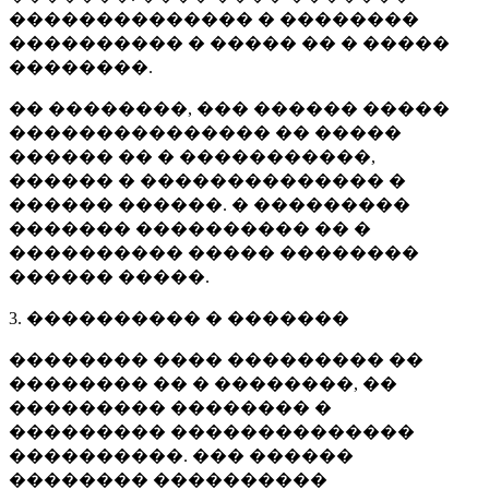
�������������� � ��������
���������� � ����� �� � �����
��������.
�� ��������, ��� ������ �����
��������������� �� �����
������ �� � �����������,
������ � �������������� �
������ ������. � ���������
������� ���������� �� �
���������� ����� ��������
������ �����.
3. ���������� � �������
�������� ���� ��������� ��
�������� �� � ��������, ��
��������� �������� �
��������� ��������������
����������. ��� ������
�������� ����������