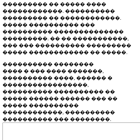
��������� �� ����� ����
������������. ����������
��������� �� ������������.
����� ���������� ���
���������� ��������������
���������. �� �� �����������,
��� ��� ���������� ���������
����� ������������ �� �����.
���������� ��������
���� � ��� ���� �������,
���������� ����, ������ �
�����������������,
���������� ���������� ��
����� ������ ������ ��� ��
����� ����������
������������, ����������
���������� ��� ��������.