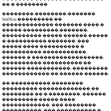
�� � ��������
�������� ��������-�������
Smi58.ru ��������� ��
������������� ������� ���� �
����� ���������,�������,
���������� ����� ������ �����
� ���������� �������. ���
����� ���� ���������� �
���������� �����������,
������ � ������������������,
���������� ���������� ��
������ �����������, ���������
������������ �� ������ ������.
�� ���������� ��������
��������� ������������� ��
�������� �� � ��������. ������
��������� ����� ����
������������, ��� ��������
����������, ��� ���������� �