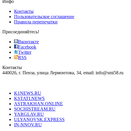
Инфо
pursuit
of
Контакты
the
Пользовательское соглашение
most
Правила перепечатки
effective
sophistication
Присоединяйтесь!
also
just
Вконтакте
the
Facebook
right
Twitter
blend
RSS
in
Контакты
creation
440026, г. Пенза, улица Лермонтова, 34, email: info@smi58.ru
completely
unique
Все порталы НМГ
dazzling
type.
K1NEWS.RU
reddit
KSTATI.NEWS
sevenfridayreplica.ru
ASTRAKHAN.ONLINE
sevenfriday
SOCHISTREAM.RU
outlet
YARGLAV.RU
is
ULYANOVSK.EXPRESS
the
IN-NNOV.RU
first
choice