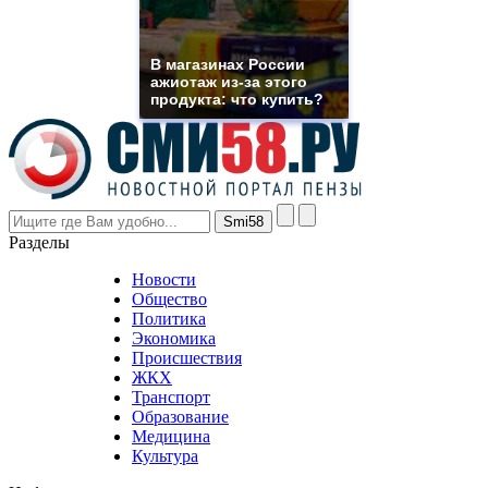
franck
muller
rolex
В магазинах России
even
ажиотаж из-за этого
though
продукта: что купить?
the
prices
are
higher
however
visitors
nevertheless
Разделы
believe
that
Новости
good
Общество
value.
Политика
who
Экономика
sells
Происшествия
the
ЖКХ
best
Транспорт
phyrevape.com
Образование
vape
Медицина
store
Культура
on
the