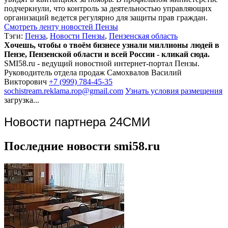
подчеркнули, что контроль за деятельностью управляющих
организаций ведется регулярно для защиты прав граждан.
Смотреть ленту новостей Пензы
Тэги:
Пенза
,
Новости Пензы
,
Пензенская область
Хочешь, чтобы о твоём бизнесе узнали миллионы людей в
Пензе, Пензенской области и всей России - кликай сюда.
SMI58.ru - ведущий новостной интернет-портал Пензы.
Руководитель отдела продаж
Самохвалов Василий
Викторович
+7 (999) 784-45-35
sochistream.reklama.rop@gmail.com
Узнать условия размещения
загрузка...
Новости партнера 24СМИ
Последние новости smi58.ru