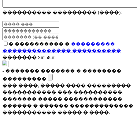
���������� ��������� (����):
+
� ���������� �
���������
�������������� ����������
������� Smi58.ru
- ������� ������� � ��������
���������
��� ����, ����� ���� ���������
����������� ��� ����������.
������� ����� ������������
������ � ������ �������������
����������� ����� � ����.