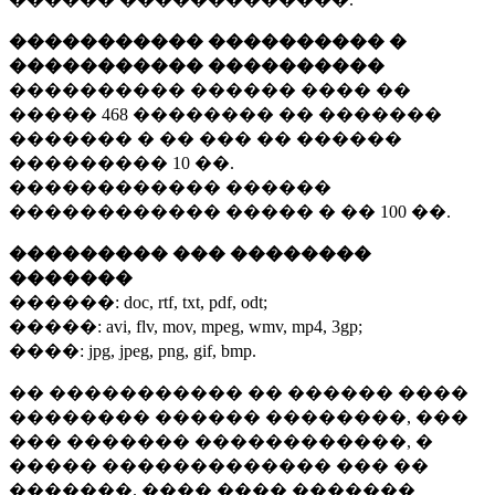
����������� ���������� �
����������� ����������
���������� ������ ���� ��
�����
468 ��������
�� �������
������� � �� ��� �� ������
���������
10 ��.
������������ ������
������������ ����� � ��
100 ��.
��������� ��� ��������
�������
������:
doc, rtf, txt, pdf, odt;
�����:
avi, flv, mov, mpeg, wmv, mp4, 3gp;
����:
jpg, jpeg, png, gif, bmp.
�� ����������� �� ������ ����
�������� ������ ��������, ���
��� ������� ������������, �
����� ������������� ��� ��
�������. ���� ���� �������