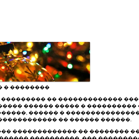
� � ��������
ru ��������� �� ������������� ��
���� ������ ����� � ���������� 
�����, ������ � ���������������
������������ �� ������ ������.
�� ������������� �� �������� ��
������ ����������, ��� ��������