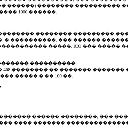
� ������) �������� ���������� �
�����
1000 ������
.
�������� �������� ��������� ���
 � ����������, ��� ������ �������
����������� �����, ICQ ��� �����
������� ����������
�
468 ��������
�� ������� ������� 
��� ����� � ��
100 ��.
�
������� ������ ��������, ��� ���
���� ���� ������� ��������������