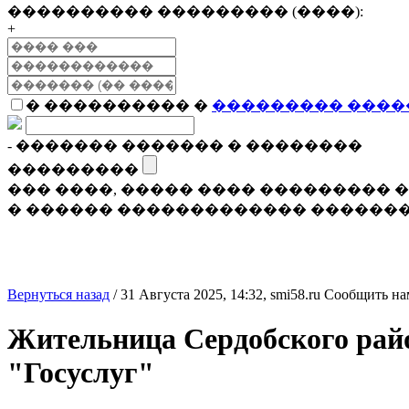
���������� ��������� (����):
+
� ���������� �
��������� ����
- ������� ������� � ��������
���������
��� ����, ����� ���� ���������
� ������ ������������� �������
Вернуться назад
/
31 Августа 2025, 14:32,
smi58.ru
Сообщить на
Жительница Сердобского райо
"Госуслуг"