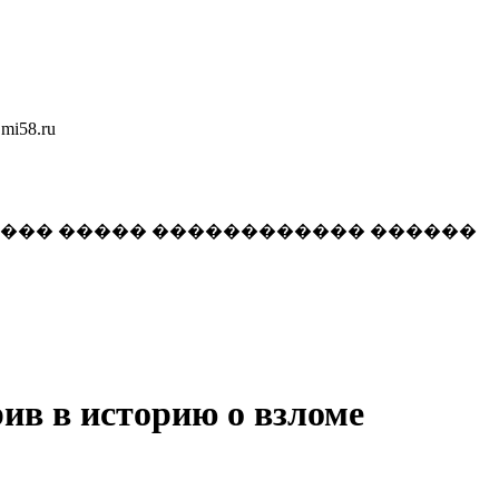
58.ru
���� ����� ������������ ������
ив в историю о взломе