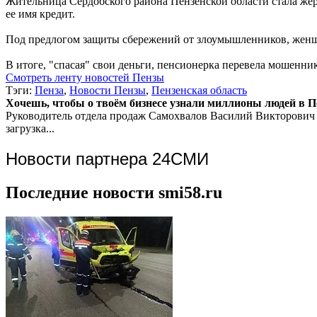
Жительница Сердобского района Пензенской области стала жер
ее имя кредит.
Под предлогом защиты сбережений от злоумышленников, женщину
В итоге, "спасая" свои деньги, пенсионерка перевела мошенни
Смотреть ленту новостей Пензы
Тэги:
Пенза
,
Новости Пензы
,
Пензенская область
Хочешь, чтобы о твоём бизнесе узнали миллионы людей в Пен
Руководитель отдела продаж
Самохвалов Василий Викторович
загрузка...
Новости партнера 24СМИ
Последние новости smi58.ru