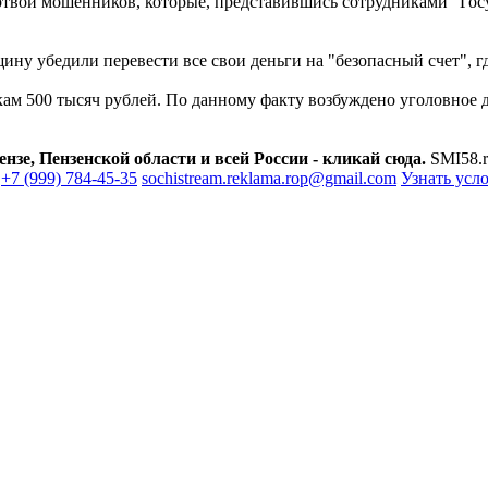
твой мошенников, которые, представившись сотрудниками "Госус
 убедили перевести все свои деньги на "безопасный счет", где
кам 500 тысяч рублей. По данному факту возбуждено уголовное д
зе, Пензенской области и всей России - кликай сюда.
SMI58.r
+7 (999) 784-45-35
sochistream.reklama.rop@gmail.com
Узнать усл