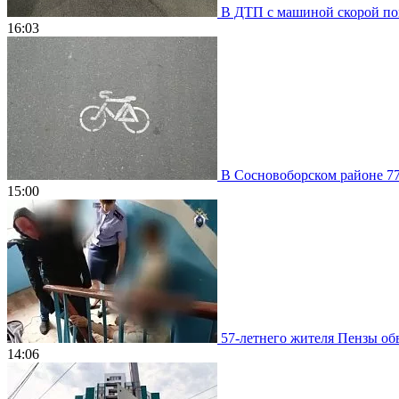
В ДТП с машиной скорой пом
16:03
В Сосновоборском районе 77
15:00
57-летнего жителя Пензы обв
14:06