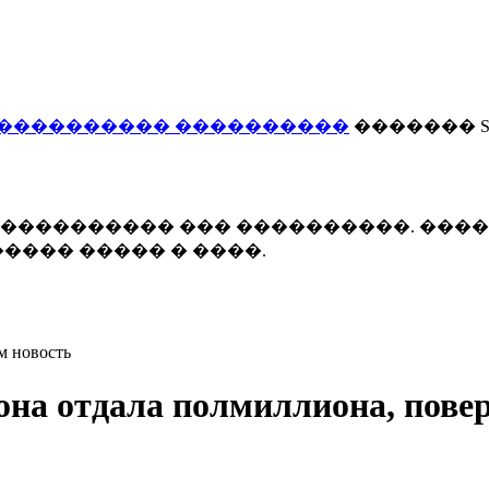
���������� ����������
������� Smi
 ����������� ��� ����������. ���
���� ����� � ����.
м новость
на отдала полмиллиона, повер