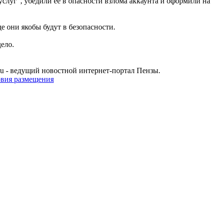
луг", убедили ее в опасности взлома аккаунта и оформили на
 они якобы будут в безопасности.
ело.
u - ведущий новостной интернет-портал Пензы.
овия размещения