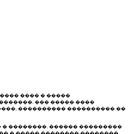
����� ���� � �����
�������. ��� ����� ����
���, ���������� ���������� ��
 � ��������. ������ ���������
�� � ����� �������� ��������.