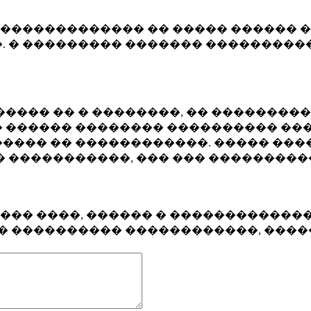
�������������� �� ����� ������ �
. � ��������� ������� ����������
���� �� � ��������, �� ��������
 ������ �������� ���������� ���
���� �� ������������. ����� ���
� �����������, ��� ��� ��������
���� ����, ������ � ������������
�� ���������� ������������, ���