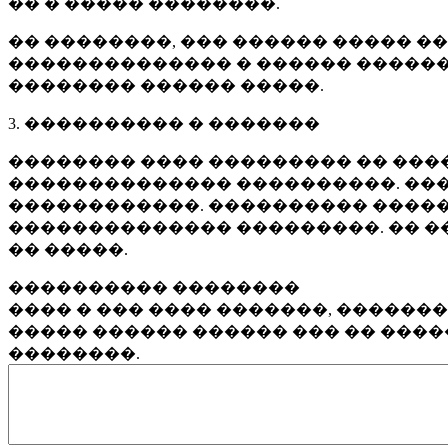
�� � ����� ��������.
�� ��������, ��� ������ ����� �
�������������� � ������ ������
�������� ������ �����.
3. ���������� � �������
�������� ���� ��������� �� ����
�������������� ����������. ���
������������. ���������� �����
�������������� ���������. �� �
�� �����.
���������� ��������
���� � ��� ���� �������, ������
����� ������ ������ ��� �� ���
��������.