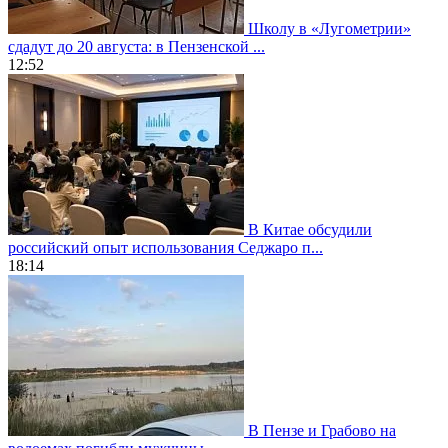
Школу в «Лугометрии»
сдадут до 20 августа: в Пензенской ...
12:52
В Китае обсудили
российский опыт использования Седжаро п...
18:14
В Пензе и Грабово на