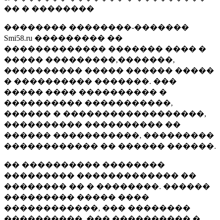
�� � ��������
�������� ��������-�������
Smi58.ru ��������� ��
������������� ������� ���� �
����� ���������,�������,
���������� ����� ������ �����
� ���������� �������. ���
����� ���� ���������� �
���������� �����������,
������ � ������������������,
���������� ���������� ��
������ �����������, ���������
������������ �� ������ ������.
�� ���������� ��������
��������� ������������� ��
�������� �� � ��������. ������
��������� ����� ����
������������, ��� ��������
����������, ��� ���������� �