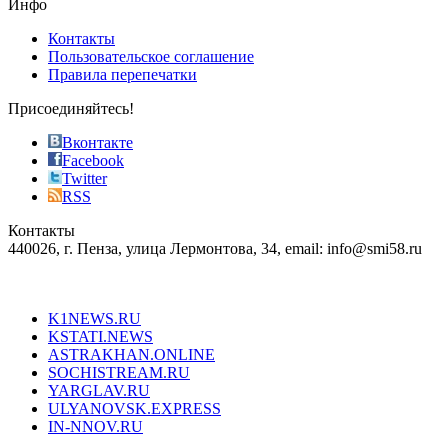
Инфо
pursuit
of
Контакты
the
Пользовательское соглашение
most
Правила перепечатки
effective
sophistication
Присоединяйтесь!
also
just
Вконтакте
the
Facebook
right
Twitter
blend
RSS
in
Контакты
creation
440026, г. Пенза, улица Лермонтова, 34, email: info@smi58.ru
completely
unique
Все порталы НМГ
dazzling
type.
K1NEWS.RU
reddit
KSTATI.NEWS
sevenfridayreplica.ru
ASTRAKHAN.ONLINE
sevenfriday
SOCHISTREAM.RU
outlet
YARGLAV.RU
is
ULYANOVSK.EXPRESS
the
IN-NNOV.RU
first
choice