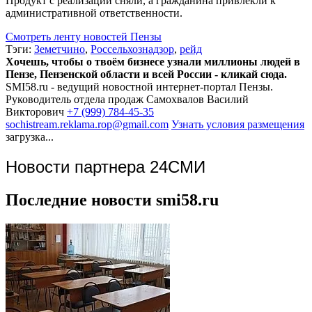
Продукт с реализации сняли, а гражданина привлекли к
административной ответственности.
Смотреть ленту новостей Пензы
Тэги:
Земетчино
,
Россельхознадзор
,
рейд
Хочешь, чтобы о твоём бизнесе узнали миллионы людей в
Пензе, Пензенской области и всей России - кликай сюда.
SMI58.ru - ведущий новостной интернет-портал Пензы.
Руководитель отдела продаж
Самохвалов Василий
Викторович
+7 (999) 784-45-35
sochistream.reklama.rop@gmail.com
Узнать условия размещения
загрузка...
Новости партнера 24СМИ
Последние новости smi58.ru