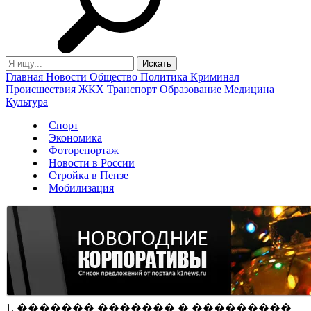
Главная
Новости
Общество
Политика
Криминал
Происшествия
ЖКХ
Транспорт
Образование
Медицина
Культура
Спорт
Экономика
Фоторепортаж
Новости в России
Стройка в Пензе
Мобилизация
1. ������� ������� � ���������