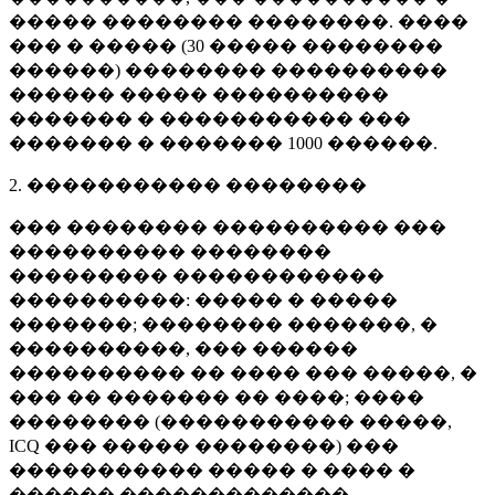
����� �������� ��������. ����
��� � ����� (
30 �����
��������
������) �������� ����������
������ ����� ����������
������� � ����������� ���
������� � �������
1000 ������
.
2. ����������� ��������
��� �������� ���������� ���
���������� ��������
��������� ������������
����������: ����� � �����
�������; �������� �������, �
����������, ��� ������
���������� �� ���� ��� �����, �
��� �� ������� �� ����; ����
�������� (����������� �����,
ICQ ��� ����� ��������) ���
����������� ����� � ���� �
������ �������������.