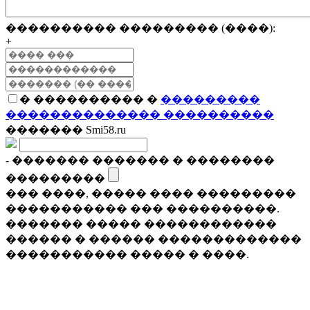
���������� ��������� (����):
+
� ���������� �
���������
�������������� ����������
������� Smi58.ru
- ������� ������� � ��������
���������
��� ����, ����� ���� ���������
����������� ��� ����������.
������� ����� ������������
������ � ������ �������������
����������� ����� � ����.