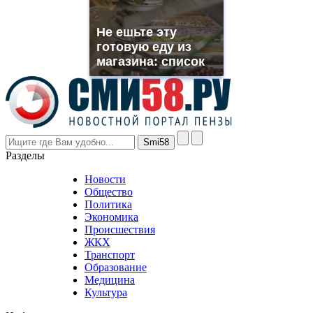
franck
muller
Не ешьте эту
rolex
готовую еду из
even
though
магазина: список
the
prices
are
higher
however
visitors
nevertheless
Разделы
believe
that
Новости
good
Общество
value.
Политика
who
Экономика
sells
Происшествия
the
ЖКХ
best
Транспорт
phyrevape.com
Образование
vape
Медицина
store
Культура
on
the