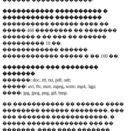
����������� ���������� �
����������� ����������
���������� ������ ���� ��
�����
468 ��������
�� �������
������� � �� ��� �� ������
���������
10 ��.
������������ ������
������������ ����� � ��
100 ��.
��������� ��� ��������
�������
������:
doc, rtf, txt, pdf, odt;
�����:
avi, flv, mov, mpeg, wmv, mp4, 3gp;
����:
jpg, jpeg, png, gif, bmp.
�� ����������� �� ������ ����
�������� ������ ��������, ���
��� ������� ������������, �
����� ������������� ��� ��
�������. ���� ���� �������