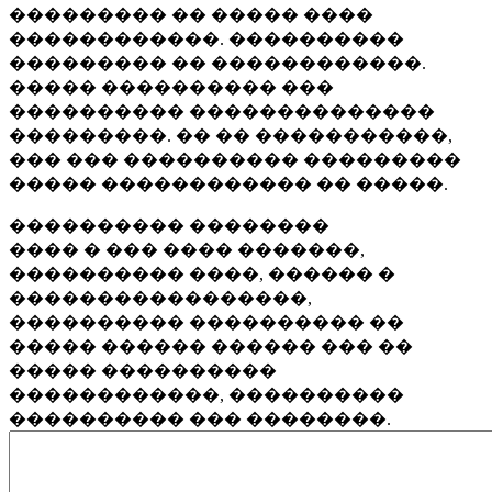
��������� �� ����� ����
������������. ����������
��������� �� ������������.
����� ���������� ���
���������� ��������������
���������. �� �� �����������,
��� ��� ���������� ���������
����� ������������ �� �����.
���������� ��������
���� � ��� ���� �������,
���������� ����, ������ �
�����������������,
���������� ���������� ��
����� ������ ������ ��� ��
����� ����������
������������, ����������
���������� ��� ��������.