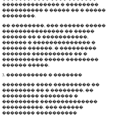
�������������� � ��������
���������� � ����� �� � �����
��������.
�� ��������, ��� ������ �����
��������������� �� �����
������ �� � �����������,
������ � �������������� �
������ ������. � ���������
������� ���������� �� �
���������� ����� ��������
������ �����.
3. ���������� � �������
�������� ���� ��������� ��
�������� �� � ��������, ��
��������� �������� �
��������� ��������������
����������. ��� ������
�������� ����������