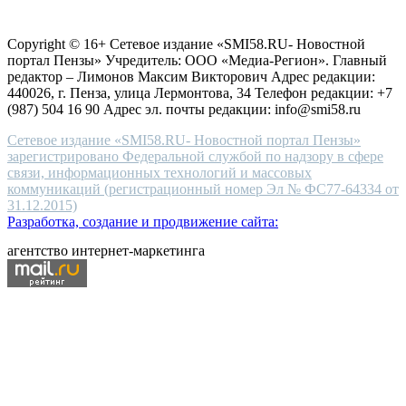
Согласие на обработку персональных данных
Политика по
for
защите персональных данных
high-
Copyright © 16+ Сетевое издание «SMI58.RU- Новостной
end
портал Пензы» Учредитель: ООО «Медиа-Регион». Главный
people.
редактор – Лимонов Максим Викторович Адрес редакции:
440026, г. Пенза, улица Лермонтова, 34 Телефон редакции: +7
(987) 504 16 90 Адрес эл. почты редакции: info@smi58.ru
Сетевое издание «SMI58.RU- Новостной портал Пензы»
зарегистрировано Федеральной службой по надзору в сфере
связи, информационных технологий и массовых
коммуникаций (регистрационный номер Эл № ФС77-64334 от
31.12.2015)
Разработка, создание и продвижение сайта:
агентство интернет-маркетинга