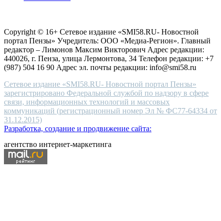
choice
Согласие на обработку персональных данных
Политика по
for
защите персональных данных
high-
Copyright © 16+ Сетевое издание «SMI58.RU- Новостной
end
портал Пензы» Учредитель: ООО «Медиа-Регион». Главный
people.
редактор – Лимонов Максим Викторович Адрес редакции:
440026, г. Пенза, улица Лермонтова, 34 Телефон редакции: +7
(987) 504 16 90 Адрес эл. почты редакции: info@smi58.ru
Сетевое издание «SMI58.RU- Новостной портал Пензы»
зарегистрировано Федеральной службой по надзору в сфере
связи, информационных технологий и массовых
коммуникаций (регистрационный номер Эл № ФС77-64334 от
31.12.2015)
Разработка, создание и продвижение сайта:
агентство интернет-маркетинга