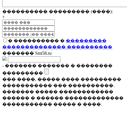
���������� ��������� (����):
+
� ���������� �
���������
�������������� ����������
������� Smi58.ru
- ������� ������� � ��������
���������
��� ����, ����� ���� ���������
����������� ��� ����������.
������� ����� ������������
������ � ������ �������������
����������� ����� � ����.