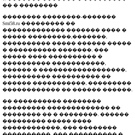
�� � ��������
�������� ��������-�������
Smi58.ru ��������� ��
������������� ������� ���� �
����� ���������,�������,
���������� ����� ������ �����
� ���������� �������. ���
����� ���� ���������� �
���������� �����������,
������ � ������������������,
���������� ���������� ��
������ �����������, ���������
������������ �� ������ ������.
�� ���������� ��������
��������� ������������� ��
�������� �� � ��������. ������
��������� ����� ����
������������, ��� ��������
����������, ��� ���������� �