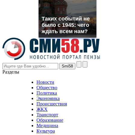
replica
franck
muller
Таких событий не
rolex
было с 1945: чего
even
though
ждать всем нам?
the
prices
are
higher
however
visitors
nevertheless
Разделы
believe
that
Новости
good
Общество
value.
Политика
who
Экономика
sells
Происшествия
the
ЖКХ
best
Транспорт
phyrevape.com
Образование
vape
Медицина
store
Культура
on