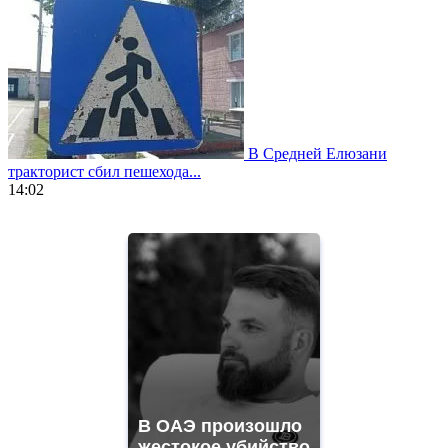
В Средней Елюзани
тракторист сбил пешехода...
14:02
https://www.vapesstores.fr/
meilleure
cigarette
electronique
best
quality
aaa
swiss
movement.
https://gradewatches.to/
mens
and
В ОАЭ произошло
ladies
жестокое убийство