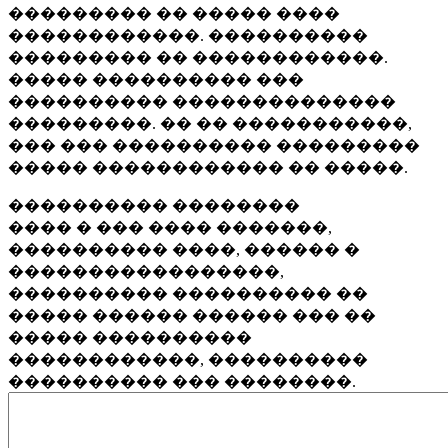
��������� �� ����� ����
������������. ����������
��������� �� ������������.
����� ���������� ���
���������� ��������������
���������. �� �� �����������,
��� ��� ���������� ���������
����� ������������ �� �����.
���������� ��������
���� � ��� ���� �������,
���������� ����, ������ �
�����������������,
���������� ���������� ��
����� ������ ������ ��� ��
����� ����������
������������, ����������
���������� ��� ��������.