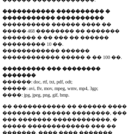
����������� ���������� �
����������� ����������
���������� ������ ���� ��
�����
468 ��������
�� �������
������� � �� ��� �� ������
���������
10 ��.
������������ ������
������������ ����� � ��
100 ��.
��������� ��� ��������
�������
������:
doc, rtf, txt, pdf, odt;
�����:
avi, flv, mov, mpeg, wmv, mp4, 3gp;
����:
jpg, jpeg, png, gif, bmp.
�� ����������� �� ������ ����
�������� ������ ��������, ���
��� ������� ������������, �
����� ������������� ��� ��
�������. ���� ���� �������