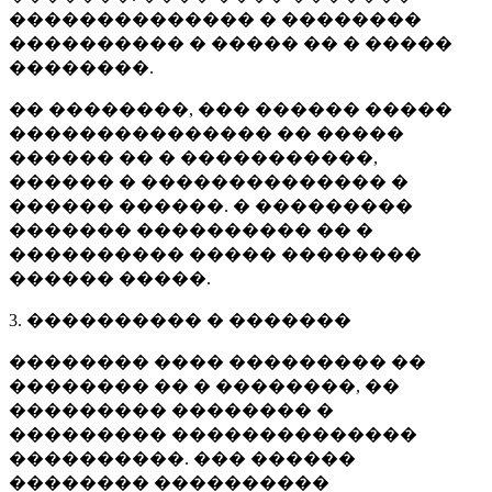
�������������� � ��������
���������� � ����� �� � �����
��������.
�� ��������, ��� ������ �����
��������������� �� �����
������ �� � �����������,
������ � �������������� �
������ ������. � ���������
������� ���������� �� �
���������� ����� ��������
������ �����.
3. ���������� � �������
�������� ���� ��������� ��
�������� �� � ��������, ��
��������� �������� �
��������� ��������������
����������. ��� ������
�������� ����������