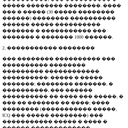
����� �������� ��������. ����
��� � ����� (
30 �����
��������
������) �������� ����������
������ ����� ����������
������� � ����������� ���
������� � �������
1000 ������
.
2. ����������� ��������
��� �������� ���������� ���
���������� ��������
��������� ������������
����������: ����� � �����
�������; �������� �������, �
����������, ��� ������
���������� �� ���� ��� �����, �
��� �� ������� �� ����; ����
�������� (����������� �����,
ICQ ��� ����� ��������) ���
����������� ����� � ���� �
������ �������������.