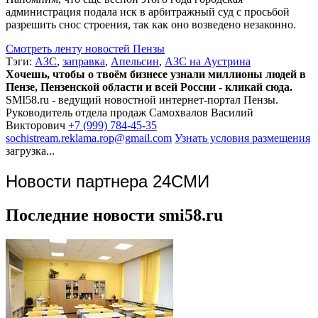
администрация подала иск в арбитражный суд с просьбой
разрешить снос строения, так как оно возведено незаконно.
Смотреть ленту новостей Пензы
Тэги:
АЗС
,
заправка
,
Апельсин
,
АЗС на Аустрина
Хочешь, чтобы о твоём бизнесе узнали миллионы людей в
Пензе, Пензенской области и всей России - кликай сюда.
SMI58.ru - ведущий новостной интернет-портал Пензы.
Руководитель отдела продаж
Самохвалов Василий
Викторович
+7 (999) 784-45-35
sochistream.reklama.rop@gmail.com
Узнать условия размещения
загрузка...
Новости партнера 24СМИ
Последние новости smi58.ru