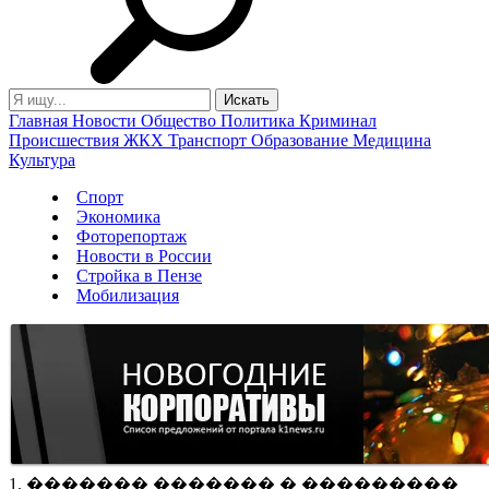
Главная
Новости
Общество
Политика
Криминал
Происшествия
ЖКХ
Транспорт
Образование
Медицина
Культура
Спорт
Экономика
Фоторепортаж
Новости в России
Стройка в Пензе
Мобилизация
1. ������� ������� � ���������