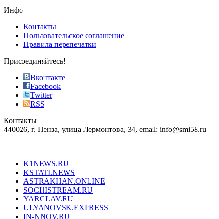
the
Инфо
pursuit
of
Контакты
the
Пользовательское соглашение
most
Правила перепечатки
effective
sophistication
Присоединяйтесь!
also
just
Вконтакте
the
Facebook
right
Twitter
blend
RSS
in
Контакты
creation
440026, г. Пенза, улица Лермонтова, 34, email: info@smi58.ru
completely
unique
Все порталы НМГ
dazzling
type.
K1NEWS.RU
reddit
KSTATI.NEWS
sevenfridayreplica.ru
ASTRAKHAN.ONLINE
sevenfriday
SOCHISTREAM.RU
outlet
YARGLAV.RU
is
ULYANOVSK.EXPRESS
the
IN-NNOV.RU
first