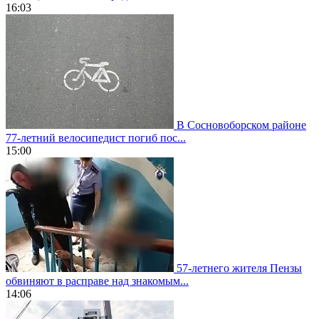
16:03
В Сосновоборском районе
77-летний велосипедист погиб пос...
15:00
57-летнего жителя Пензы
обвиняют в расправе над знакомым...
14:06