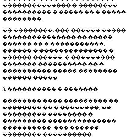
�������������� � ��������
���������� � ����� �� � �����
��������.
�� ��������, ��� ������ �����
��������������� �� �����
������ �� � �����������,
������ � �������������� �
������ ������. � ���������
������� ���������� �� �
���������� ����� ��������
������ �����.
3. ���������� � �������
�������� ���� ��������� ��
�������� �� � ��������, ��
��������� �������� �
��������� ��������������
����������. ��� ������
�������� ����������