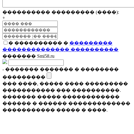
���������� ��������� (����):
+
� ���������� �
���������
�������������� ����������
������� Smi58.ru
- ������� ������� � ��������
���������
��� ����, ����� ���� ���������
����������� ��� ����������.
������� ����� ������������
������ � ������ �������������
����������� ����� � ����.