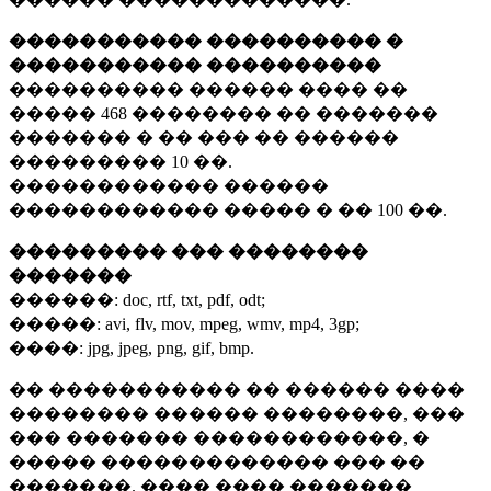
����������� ���������� �
����������� ����������
���������� ������ ���� ��
�����
468 ��������
�� �������
������� � �� ��� �� ������
���������
10 ��.
������������ ������
������������ ����� � ��
100 ��.
��������� ��� ��������
�������
������:
doc, rtf, txt, pdf, odt;
�����:
avi, flv, mov, mpeg, wmv, mp4, 3gp;
����:
jpg, jpeg, png, gif, bmp.
�� ����������� �� ������ ����
�������� ������ ��������, ���
��� ������� ������������, �
����� ������������� ��� ��
�������. ���� ���� �������