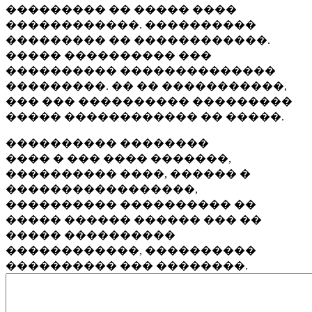
��������� �� ����� ����
������������. ����������
��������� �� ������������.
����� ���������� ���
���������� ��������������
���������. �� �� �����������,
��� ��� ���������� ���������
����� ������������ �� �����.
���������� ��������
���� � ��� ���� �������,
���������� ����, ������ �
�����������������,
���������� ���������� ��
����� ������ ������ ��� ��
����� ����������
������������, ����������
���������� ��� ��������.