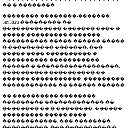
�� � ��������
�������� ��������-�������
Smi58.ru ��������� ��
������������� ������� ���� �
����� ���������,�������,
���������� ����� ������ �����
� ���������� �������. ���
����� ���� ���������� �
���������� �����������,
������ � ������������������,
���������� ���������� ��
������ �����������, ���������
������������ �� ������ ������.
�� ���������� ��������
��������� ������������� ��
�������� �� � ��������. ������
��������� ����� ����
������������, ��� ��������
����������, ��� ���������� �