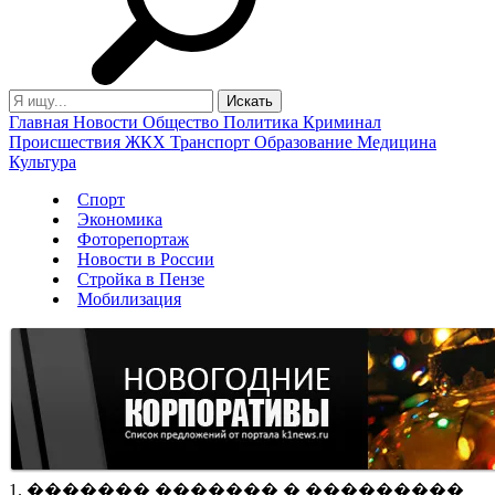
Главная
Новости
Общество
Политика
Криминал
Происшествия
ЖКХ
Транспорт
Образование
Медицина
Культура
Спорт
Экономика
Фоторепортаж
Новости в России
Стройка в Пензе
Мобилизация
1. ������� ������� � ���������