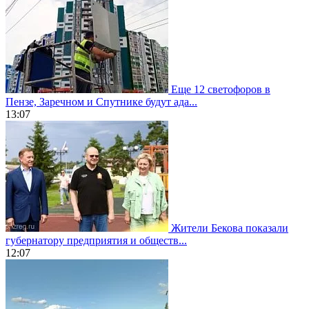
Еще 12 светофоров в
Пензе, Заречном и Спутнике будут ада...
13:07
Жители Бекова показали
губернатору предприятия и обществ...
12:07