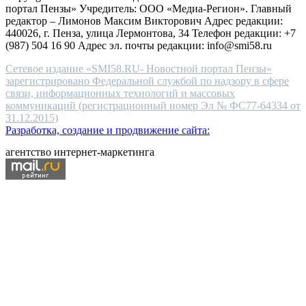
портал Пензы» Учредитель: ООО «Медиа-Регион». Главный
people.
редактор – Лимонов Максим Викторович Адрес редакции:
440026, г. Пенза, улица Лермонтова, 34 Телефон редакции: +7
(987) 504 16 90 Адрес эл. почты редакции: info@smi58.ru
Сетевое издание «SMI58.RU- Новостной портал Пензы»
зарегистрировано Федеральной службой по надзору в сфере
связи, информационных технологий и массовых
коммуникаций (регистрационный номер Эл № ФС77-64334 от
31.12.2015)
Разработка, создание и продвижение сайта:
агентство интернет-маркетинга