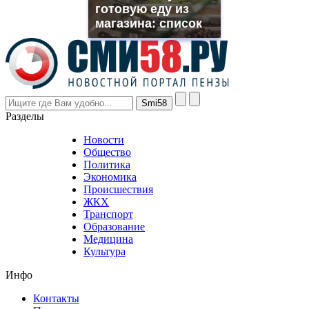
готовую еду из
even
though
магазина: список
the
prices
are
higher
however
visitors
nevertheless
Разделы
believe
that
Новости
good
Общество
value.
Политика
who
Экономика
sells
Происшествия
the
ЖКХ
best
Транспорт
phyrevape.com
Образование
vape
Медицина
store
Культура
on
the
Инфо
pursuit
of
Контакты
the