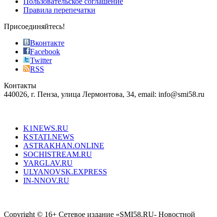
Пользовательское соглашение
most
Правила перепечатки
effective
sophistication
Присоединяйтесь!
also
just
Вконтакте
the
Facebook
right
Twitter
blend
RSS
in
Контакты
creation
440026, г. Пенза, улица Лермонтова, 34, email: info@smi58.ru
completely
unique
Все порталы НМГ
dazzling
type.
K1NEWS.RU
reddit
KSTATI.NEWS
sevenfridayreplica.ru
ASTRAKHAN.ONLINE
sevenfriday
SOCHISTREAM.RU
outlet
YARGLAV.RU
is
ULYANOVSK.EXPRESS
the
IN-NNOV.RU
first
choice
Согласие на обработку персональных данных
Политика по
for
защите персональных данных
high-
Copyright © 16+ Сетевое издание «SMI58.RU- Новостной
end