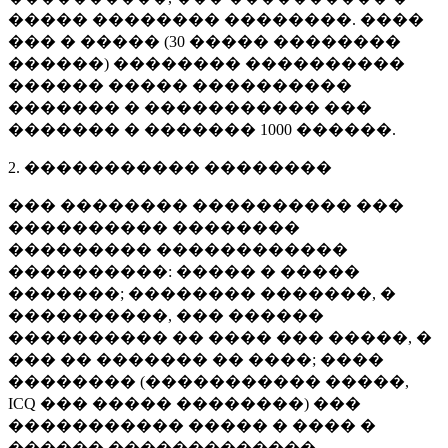
����� �������� ��������. ����
��� � ����� (
30 �����
��������
������) �������� ����������
������ ����� ����������
������� � ����������� ���
������� � �������
1000 ������
.
2. ����������� ��������
��� �������� ���������� ���
���������� ��������
��������� ������������
����������: ����� � �����
�������; �������� �������, �
����������, ��� ������
���������� �� ���� ��� �����, �
��� �� ������� �� ����; ����
�������� (����������� �����,
ICQ ��� ����� ��������) ���
����������� ����� � ���� �
������ �������������.