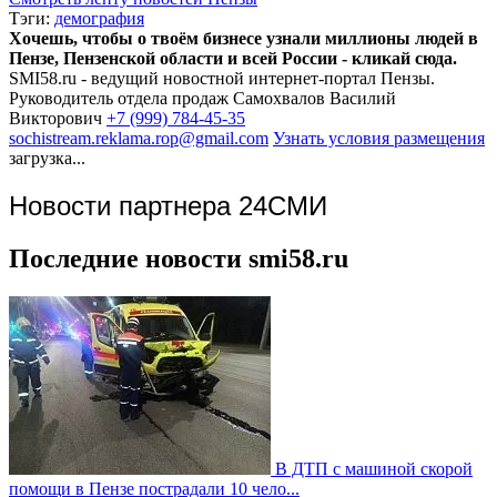
Тэги:
демография
Хочешь, чтобы о твоём бизнесе узнали миллионы людей в
Пензе, Пензенской области и всей России - кликай сюда.
SMI58.ru - ведущий новостной интернет-портал Пензы.
Руководитель отдела продаж
Самохвалов Василий
Викторович
+7 (999) 784-45-35
sochistream.reklama.rop@gmail.com
Узнать условия размещения
загрузка...
Новости партнера 24СМИ
Последние новости smi58.ru
В ДТП с машиной скорой
помощи в Пензе пострадали 10 чело...