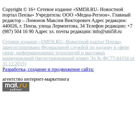
защите персональных данных
high-
Copyright © 16+ Сетевое издание «SMI58.RU- Новостной
end
портал Пензы» Учредитель: ООО «Медиа-Регион». Главный
people.
редактор – Лимонов Максим Викторович Адрес редакции:
440026, г. Пенза, улица Лермонтова, 34 Телефон редакции: +7
(987) 504 16 90 Адрес эл. почты редакции: info@smi58.ru
Сетевое издание «SMI58.RU- Новостной портал Пензы»
зарегистрировано Федеральной службой по надзору в сфере
связи, информационных технологий и массовых
коммуникаций (регистрационный номер Эл № ФС77-64334 от
31.12.2015)
Разработка, создание и продвижение сайта:
агентство интернет-маркетинга