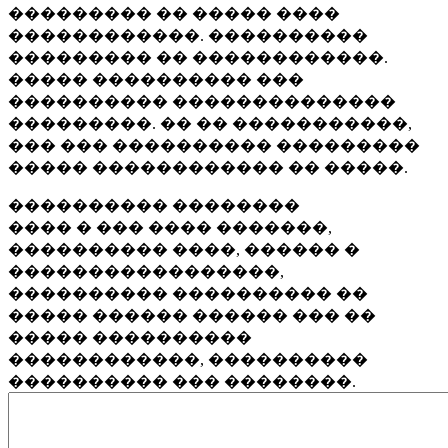
��������� �� ����� ����
������������. ����������
��������� �� ������������.
����� ���������� ���
���������� ��������������
���������. �� �� �����������,
��� ��� ���������� ���������
����� ������������ �� �����.
���������� ��������
���� � ��� ���� �������,
���������� ����, ������ �
�����������������,
���������� ���������� ��
����� ������ ������ ��� ��
����� ����������
������������, ����������
���������� ��� ��������.