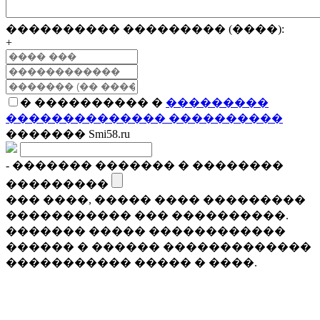
���������� ��������� (����):
+
� ���������� �
���������
�������������� ����������
������� Smi58.ru
- ������� ������� � ��������
���������
��� ����, ����� ���� ���������
����������� ��� ����������.
������� ����� ������������
������ � ������ �������������
����������� ����� � ����.