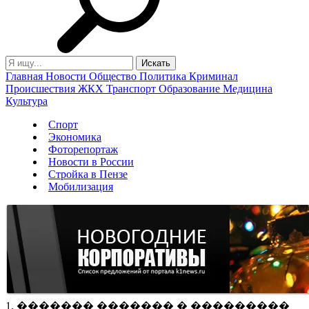
Главная
Новости
Общество
Политика
Криминал
Происшествия
ЖКХ
Транспорт
Образование
Медицина
Культура
Спорт
Экономика
Фоторепортаж
Новости в России
Стройка в Пензе
Мобилизация
1. ������� ������� � ���������