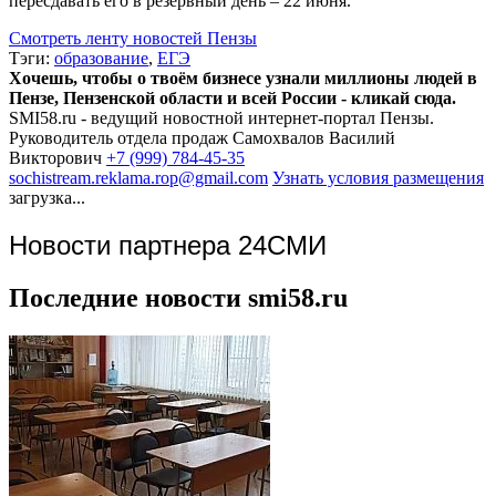
пересдавать его в резервный день – 22 июня.
Смотреть ленту новостей Пензы
Тэги:
образование
,
ЕГЭ
Хочешь, чтобы о твоём бизнесе узнали миллионы людей в
Пензе, Пензенской области и всей России - кликай сюда.
SMI58.ru - ведущий новостной интернет-портал Пензы.
Руководитель отдела продаж
Самохвалов Василий
Викторович
+7 (999) 784-45-35
sochistream.reklama.rop@gmail.com
Узнать условия размещения
загрузка...
Новости партнера 24СМИ
Последние новости smi58.ru