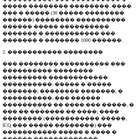
����� �������� ��������. ����
��� � ����� (
30 �����
��������
������) �������� ����������
������ ����� ����������
������� � ����������� ���
������� � �������
1000 ������
.
2. ����������� ��������
��� �������� ���������� ���
���������� ��������
��������� ������������
����������: ����� � �����
�������; �������� �������, �
����������, ��� ������
���������� �� ���� ��� �����, �
��� �� ������� �� ����; ����
�������� (����������� �����,
ICQ ��� ����� ��������) ���
����������� ����� � ���� �
������ �������������.