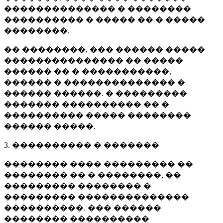
�������������� � ��������
���������� � ����� �� � �����
��������.
�� ��������, ��� ������ �����
��������������� �� �����
������ �� � �����������,
������ � �������������� �
������ ������. � ���������
������� ���������� �� �
���������� ����� ��������
������ �����.
3. ���������� � �������
�������� ���� ��������� ��
�������� �� � ��������, ��
��������� �������� �
��������� ��������������
����������. ��� ������
�������� ����������