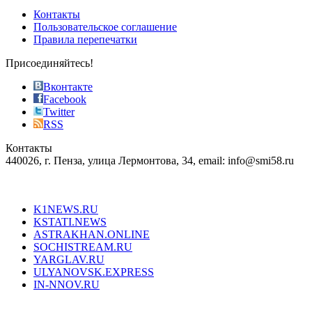
of
Контакты
the
Пользовательское соглашение
most
Правила перепечатки
effective
sophistication
Присоединяйтесь!
also
just
Вконтакте
the
Facebook
right
Twitter
blend
RSS
in
Контакты
creation
440026, г. Пенза, улица Лермонтова, 34, email: info@smi58.ru
completely
unique
Все порталы НМГ
dazzling
type.
K1NEWS.RU
reddit
KSTATI.NEWS
sevenfridayreplica.ru
ASTRAKHAN.ONLINE
sevenfriday
SOCHISTREAM.RU
outlet
YARGLAV.RU
is
ULYANOVSK.EXPRESS
the
IN-NNOV.RU
first
choice
Согласие на обработку персональных данных
Политика по
for