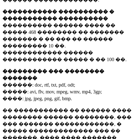
����������� ���������� �
����������� ����������
���������� ������ ���� ��
�����
468 ��������
�� �������
������� � �� ��� �� ������
���������
10 ��.
������������ ������
������������ ����� � ��
100 ��.
��������� ��� ��������
�������
������:
doc, rtf, txt, pdf, odt;
�����:
avi, flv, mov, mpeg, wmv, mp4, 3gp;
����:
jpg, jpeg, png, gif, bmp.
�� ����������� �� ������ ����
�������� ������ ��������, ���
��� ������� ������������, �
����� ������������� ��� ��
�������. ���� ���� �������