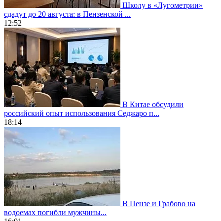
Школу в «Лугометрии»
сдадут до 20 августа: в Пензенской ...
12:52
В Китае обсудили
российский опыт использования Седжаро п...
18:14
В Пензе и Грабово на
водоемах погибли мужчины...