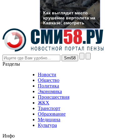
muller
rolex
Как выглядит место
even
крушение вертолета на
though
Кавказе: смотреть
the
prices
are
higher
however
visitors
nevertheless
Разделы
believe
that
Новости
good
Общество
value.
Политика
who
Экономика
sells
Происшествия
the
ЖКХ
best
Транспорт
phyrevape.com
Образование
vape
Медицина
store
Культура
on
the
Инфо
pursuit