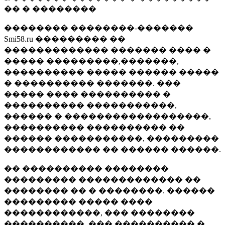
�� � ��������
�������� ��������-�������
Smi58.ru ��������� ��
������������� ������� ���� �
����� ���������,�������,
���������� ����� ������ �����
� ���������� �������. ���
����� ���� ���������� �
���������� �����������,
������ � ������������������,
���������� ���������� ��
������ �����������, ���������
������������ �� ������ ������.
�� ���������� ��������
��������� ������������� ��
�������� �� � ��������. ������
��������� ����� ����
������������, ��� ��������
����������, ��� ���������� �