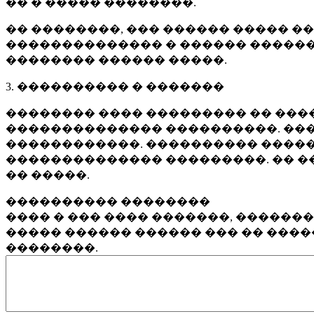
�� � ����� ��������.
�� ��������, ��� ������ ����� �
�������������� � ������ ������
�������� ������ �����.
3. ���������� � �������
�������� ���� ��������� �� ����
�������������� ����������. ���
������������. ���������� �����
�������������� ���������. �� �
�� �����.
���������� ��������
���� � ��� ���� �������, ������
����� ������ ������ ��� �� ���
��������.