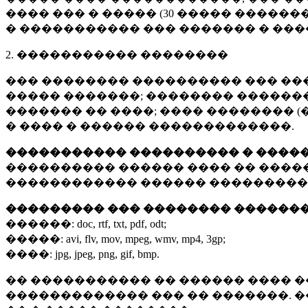
���� ��� � ����� (
30 �����
�������
� ����������� ��� ������� � ��
2. ����������� ��������
��� �������� ���������� ��� ��
����� �������; �������� �������,
������� �� ����; ���� �������� (
� ���� � ������ �������������.
����������� ���������� � ����
���������� ������ ���� �� ����
������������ ������ ���������
��������� ��� �������� ������
������:
doc, rtf, txt, pdf, odt;
�����:
avi, flv, mov, mpeg, wmv, mp4, 3gp;
����:
jpg, jpeg, png, gif, bmp.
�� ����������� �� ������ ���� �
������������� ��� �� �������. 