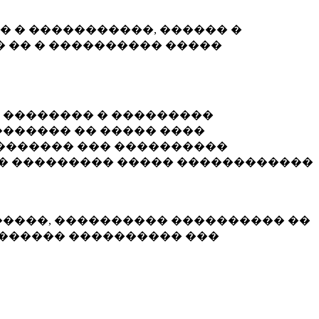
� � �����������, ������ �
 �� � ���������� �����
� �������� � ���������
������ �� ����� ����
������� ��� ����������
�� ��������� ����� ������������
�����, ���������� ���������� ��
������� ���������� ���