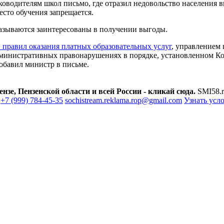
водителям школ письмо, где отразил недовольство населения в
сто обучения запрещается.
казываются заинтересованы в получении выгоды.
правил оказания платных образовательных услуг
, управлением 
административных правонарушениях в порядке, установленном К
обавил министр в письме.
зе, Пензенской области и всей России - кликай сюда.
SMI58.r
+7 (999) 784-45-35
sochistream.reklama.rop@gmail.com
Узнать усл