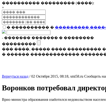
���������� ��������� (����):
+
� ���������� �
��������� ����
- ������� ������� � ��������
���������
��� ����, ����� ���� ���������
� ������ ������������� �������
Вернуться назад
/
02 Октября 2015, 08:18,
smi58.ru
Сообщить на
Воронков потребовал директо
Врио министра образования озаботился недовольством населен