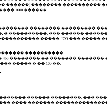
� ������) �������� ���������� �
�����
1000 ������
.
�������� �������� ��������� ���
 � ����������, ��� ������ �������
����������� �����, ICQ ��� �����
������� ����������
�
468 ��������
�� ������� ������� 
��� ����� � ��
100 ��.
�
������� ������ ��������, ��� ���
���� ���� ������� ��������������