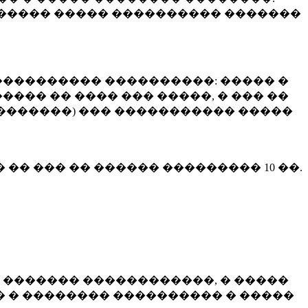
����� ����� ���������� �������
��������� ����������: ����� �
��� �� ���� ��� �����, � ��� ��
 ��������) ��� ����������� �����
� �� ��� �� ������ ���������
10 ��.
 ������� ������������, � �����
 � �������� ���������� � �����