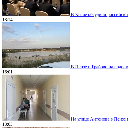
В Китае обсудили российски
18:14
В Пензе и Грабово на водое
16:01
На улице Антонова в Пензе 
13:03