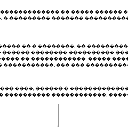
�������������� �� ����� ������ �
. � ��������� ������� ����������
���� �� � ��������, �� ��������
 ������ �������� ���������� ���
���� �� ������������. ����� ���
� �����������, ��� ��� ��������
���� ����, ������ � ������������
�� ���������� ������������, ���