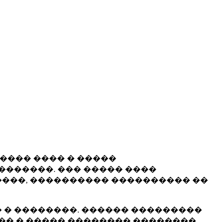
����� ���� � �����
�������. ��� ����� ����
���, ���������� ���������� ��
 � ��������. ������ ���������
�� � ����� �������� ��������.