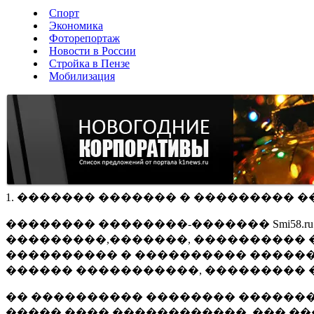
Спорт
Экономика
Фоторепортаж
Новости в России
Стройка в Пензе
Мобилизация
1. ������� ������� � ��������� �
�������� ��������-������� Smi58.
���������,�������, ���������� �
���������� � ���������� ������
������ �����������, ��������� 
�� ���������� �������� �������
����� ���� ������������, ��� ��