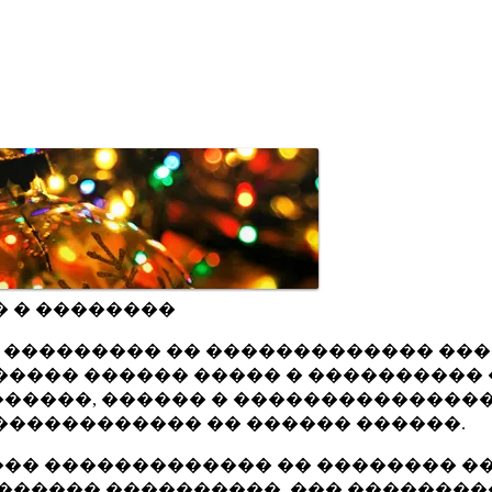
� � ��������
ru ��������� �� ������������� ��
���� ������ ����� � ���������� 
�����, ������ � ���������������
������������ �� ������ ������.
�� ������������� �� �������� ��
������ ����������, ��� ��������