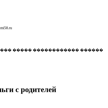
58.ru
���� ����� ������������ ������
ьги с родителей