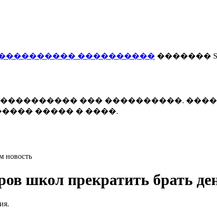
���������� ����������
������� Smi
 ����������� ��� ����������. ���
���� ����� � ����.
м новость
ров школ прекратить брать ден
ия.