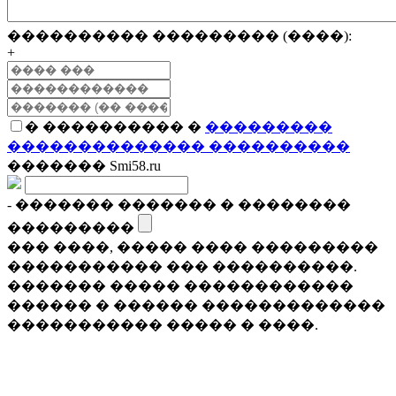
���������� ��������� (����):
+
� ���������� �
���������
�������������� ����������
������� Smi58.ru
- ������� ������� � ��������
���������
��� ����, ����� ���� ���������
����������� ��� ����������.
������� ����� ������������
������ � ������ �������������
����������� ����� � ����.