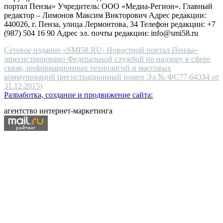
портал Пензы» Учредитель: ООО «Медиа-Регион». Главный
people.
редактор – Лимонов Максим Викторович Адрес редакции:
440026, г. Пенза, улица Лермонтова, 34 Телефон редакции: +7
(987) 504 16 90 Адрес эл. почты редакции: info@smi58.ru
Сетевое издание «SMI58.RU- Новостной портал Пензы»
зарегистрировано Федеральной службой по надзору в сфере
связи, информационных технологий и массовых
коммуникаций (регистрационный номер Эл № ФС77-64334 от
31.12.2015)
Разработка, создание и продвижение сайта:
агентство интернет-маркетинга