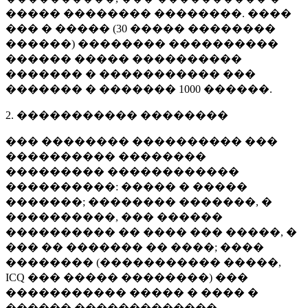
����� �������� ��������. ����
��� � ����� (
30 �����
��������
������) �������� ����������
������ ����� ����������
������� � ����������� ���
������� � �������
1000 ������
.
2. ����������� ��������
��� �������� ���������� ���
���������� ��������
��������� ������������
����������: ����� � �����
�������; �������� �������, �
����������, ��� ������
���������� �� ���� ��� �����, �
��� �� ������� �� ����; ����
�������� (����������� �����,
ICQ ��� ����� ��������) ���
����������� ����� � ���� �
������ �������������.