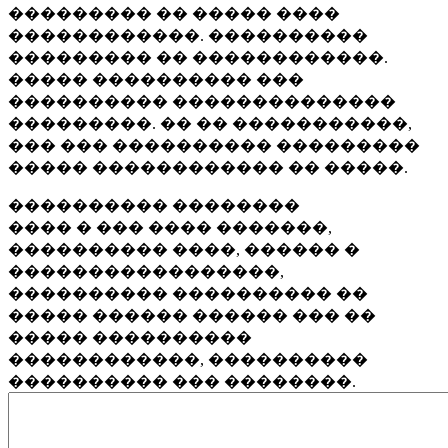
��������� �� ����� ����
������������. ����������
��������� �� ������������.
����� ���������� ���
���������� ��������������
���������. �� �� �����������,
��� ��� ���������� ���������
����� ������������ �� �����.
���������� ��������
���� � ��� ���� �������,
���������� ����, ������ �
�����������������,
���������� ���������� ��
����� ������ ������ ��� ��
����� ����������
������������, ����������
���������� ��� ��������.