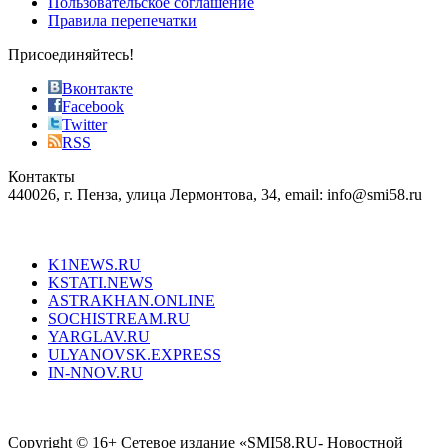
Пользовательское соглашение
most
Правила перепечатки
effective
sophistication
Присоединяйтесь!
also
just
Вконтакте
the
Facebook
right
Twitter
blend
RSS
in
Контакты
creation
440026, г. Пенза, улица Лермонтова, 34, email: info@smi58.ru
completely
unique
Все порталы НМГ
dazzling
type.
K1NEWS.RU
reddit
KSTATI.NEWS
sevenfridayreplica.ru
ASTRAKHAN.ONLINE
sevenfriday
SOCHISTREAM.RU
outlet
YARGLAV.RU
is
ULYANOVSK.EXPRESS
the
IN-NNOV.RU
first
choice
Согласие на обработку персональных данных
Политика по
for
защите персональных данных
high-
Copyright © 16+ Сетевое издание «SMI58.RU- Новостной
end