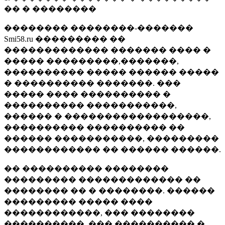
�� � ��������
�������� ��������-�������
Smi58.ru ��������� ��
������������� ������� ���� �
����� ���������,�������,
���������� ����� ������ �����
� ���������� �������. ���
����� ���� ���������� �
���������� �����������,
������ � ������������������,
���������� ���������� ��
������ �����������, ���������
������������ �� ������ ������.
�� ���������� ��������
��������� ������������� ��
�������� �� � ��������. ������
��������� ����� ����
������������, ��� ��������
����������, ��� ���������� �