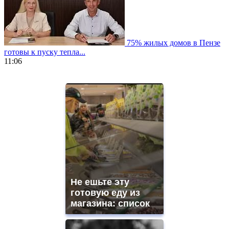
75% жилых домов в Пензе
готовы к пуску тепла...
11:06
https://www.vapesstores.fr/
meilleure
cigarette
electronique
best
quality
aaa
swiss
movement.
https://gradewatches.to/
mens
and
Не ешьте эту
ladies
готовую еду из
watches
магазина: список
for
sale.
https://www.replicasrelojes.to/