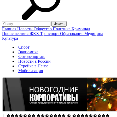
Главная
Новости
Общество
Политика
Криминал
Происшествия
ЖКХ
Транспорт
Образование
Медицина
Культура
Спорт
Экономика
Фоторепортаж
Новости в России
Стройка в Пензе
Мобилизация
1. ������� ������� � ���������