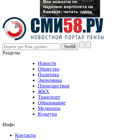
Все новости по
even
падению вертолета на
though
Кавказе: читать здесь
the
prices
are
higher
however
visitors
nevertheless
Разделы
believe
that
Новости
good
Общество
value.
Политика
who
Экономика
sells
Происшествия
the
ЖКХ
best
Транспорт
phyrevape.com
Образование
vape
Медицина
store
Культура
on
the
Инфо
pursuit
of
Контакты
the