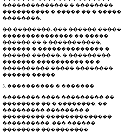
�������������� � ��������
���������� � ����� �� � �����
��������.
�� ��������, ��� ������ �����
��������������� �� �����
������ �� � �����������,
������ � �������������� �
������ ������. � ���������
������� ���������� �� �
���������� ����� ��������
������ �����.
3. ���������� � �������
�������� ���� ��������� ��
�������� �� � ��������, ��
��������� �������� �
��������� ��������������
����������. ��� ������
�������� ����������