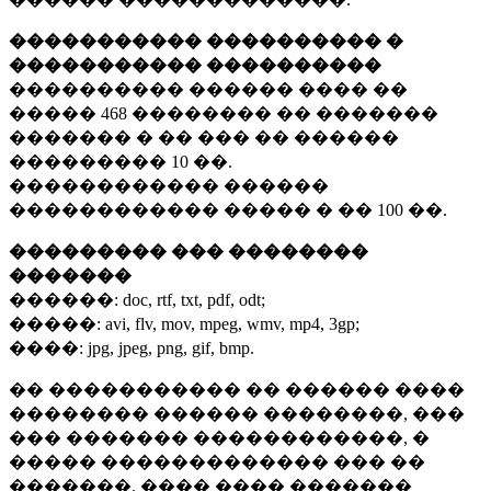
����������� ���������� �
����������� ����������
���������� ������ ���� ��
�����
468 ��������
�� �������
������� � �� ��� �� ������
���������
10 ��.
������������ ������
������������ ����� � ��
100 ��.
��������� ��� ��������
�������
������:
doc, rtf, txt, pdf, odt;
�����:
avi, flv, mov, mpeg, wmv, mp4, 3gp;
����:
jpg, jpeg, png, gif, bmp.
�� ����������� �� ������ ����
�������� ������ ��������, ���
��� ������� ������������, �
����� ������������� ��� ��
�������. ���� ���� �������