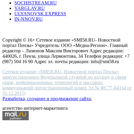
SOCHISTREAM.RU
outlet
YARGLAV.RU
is
ULYANOVSK.EXPRESS
the
IN-NNOV.RU
first
choice
Согласие на обработку персональных данных
Политика по
for
защите персональных данных
high-
Copyright © 16+ Сетевое издание «SMI58.RU- Новостной
end
портал Пензы» Учредитель: ООО «Медиа-Регион». Главный
people.
редактор – Лимонов Максим Викторович Адрес редакции:
440026, г. Пенза, улица Лермонтова, 34 Телефон редакции: +7
(987) 504 16 90 Адрес эл. почты редакции: info@smi58.ru
Сетевое издание «SMI58.RU- Новостной портал Пензы»
зарегистрировано Федеральной службой по надзору в сфере
связи, информационных технологий и массовых
коммуникаций (регистрационный номер Эл № ФС77-64334 от
31.12.2015)
Разработка, создание и продвижение сайта:
агентство интернет-маркетинга