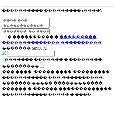
���������� ��������� (����):
+
� ���������� �
���������
�������������� ����������
������� Smi58.ru
- ������� ������� � ��������
���������
��� ����, ����� ���� ���������
����������� ��� ����������.
������� ����� ������������
������ � ������ �������������
����������� ����� � ����.