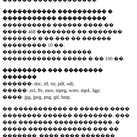
����������� ���������� �
����������� ����������
���������� ������ ���� ��
�����
468 ��������
�� �������
������� � �� ��� �� ������
���������
10 ��.
������������ ������
������������ ����� � ��
100 ��.
��������� ��� ��������
�������
������:
doc, rtf, txt, pdf, odt;
�����:
avi, flv, mov, mpeg, wmv, mp4, 3gp;
����:
jpg, jpeg, png, gif, bmp.
�� ����������� �� ������ ����
�������� ������ ��������, ���
��� ������� ������������, �
����� ������������� ��� ��
�������. ���� ���� �������