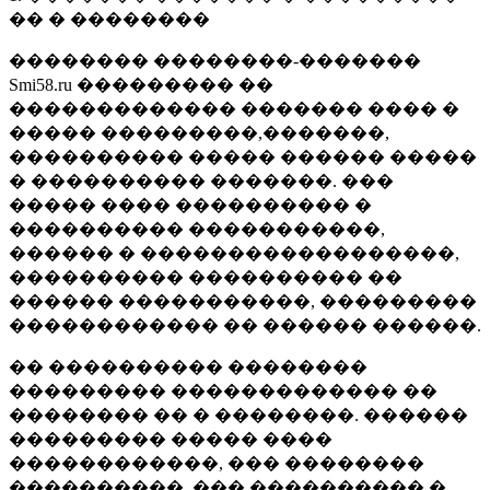
�� � ��������
�������� ��������-�������
Smi58.ru ��������� ��
������������� ������� ���� �
����� ���������,�������,
���������� ����� ������ �����
� ���������� �������. ���
����� ���� ���������� �
���������� �����������,
������ � ������������������,
���������� ���������� ��
������ �����������, ���������
������������ �� ������ ������.
�� ���������� ��������
��������� ������������� ��
�������� �� � ��������. ������
��������� ����� ����
������������, ��� ��������
����������, ��� ���������� �