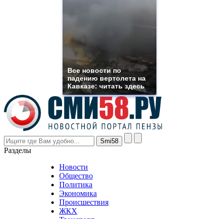
suns.ru/
which
you
need.
replica
franck
muller
rolex
Все новости по
even
падению вертолета на
though
Кавказе: читать здесь
the
prices
are
higher
however
visitors
nevertheless
Разделы
believe
that
Новости
good
Общество
value.
Политика
who
Экономика
sells
Происшествия
the
ЖКХ
best