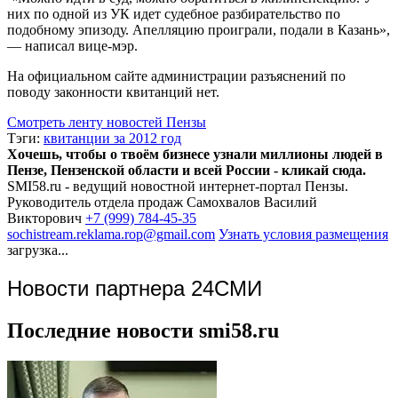
них по одной из УК идет судебное разбирательство по
подобному эпизоду. Апелляцию проиграли, подали в Казань»,
— написал вице-мэр.
На официальном сайте администрации разъяснений по
поводу законности квитанций нет.
Смотреть ленту новостей Пензы
Тэги:
квитанции за 2012 год
Хочешь, чтобы о твоём бизнесе узнали миллионы людей в
Пензе, Пензенской области и всей России - кликай сюда.
SMI58.ru - ведущий новостной интернет-портал Пензы.
Руководитель отдела продаж
Самохвалов Василий
Викторович
+7 (999) 784-45-35
sochistream.reklama.rop@gmail.com
Узнать условия размещения
загрузка...
Новости партнера 24СМИ
Последние новости smi58.ru