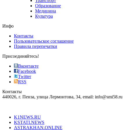
Транспорт
phyrevape.com
Образование
vape
Медицина
store
Культура
on
the
Инфо
pursuit
of
Контакты
the
Пользовательское соглашение
most
Правила перепечатки
effective
sophistication
Присоединяйтесь!
also
just
Вконтакте
the
Facebook
right
Twitter
blend
RSS
in
Контакты
creation
440026, г. Пенза, улица Лермонтова, 34, email: info@smi58.ru
completely
unique
Все порталы НМГ
dazzling
type.
K1NEWS.RU
reddit
KSTATI.NEWS
sevenfridayreplica.ru
ASTRAKHAN.ONLINE
sevenfriday