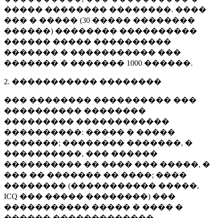
����� �������� ��������. ����
��� � ����� (
30 �����
��������
������) �������� ����������
������ ����� ����������
������� � ����������� ���
������� � �������
1000 ������
.
2. ����������� ��������
��� �������� ���������� ���
���������� ��������
��������� ������������
����������: ����� � �����
�������; �������� �������, �
����������, ��� ������
���������� �� ���� ��� �����, �
��� �� ������� �� ����; ����
�������� (����������� �����,
ICQ ��� ����� ��������) ���
����������� ����� � ���� �
������ �������������.