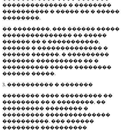
�������������� � ��������
���������� � ����� �� � �����
��������.
�� ��������, ��� ������ �����
��������������� �� �����
������ �� � �����������,
������ � �������������� �
������ ������. � ���������
������� ���������� �� �
���������� ����� ��������
������ �����.
3. ���������� � �������
�������� ���� ��������� ��
�������� �� � ��������, ��
��������� �������� �
��������� ��������������
����������. ��� ������
�������� ����������