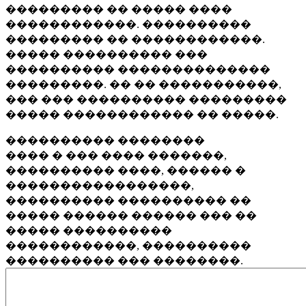
��������� �� ����� ����
������������. ����������
��������� �� ������������.
����� ���������� ���
���������� ��������������
���������. �� �� �����������,
��� ��� ���������� ���������
����� ������������ �� �����.
���������� ��������
���� � ��� ���� �������,
���������� ����, ������ �
�����������������,
���������� ���������� ��
����� ������ ������ ��� ��
����� ����������
������������, ����������
���������� ��� ��������.