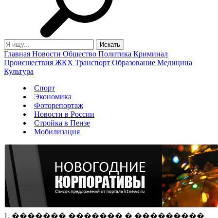
Главная
Новости
Общество
Политика
Криминал
Происшествия
ЖКХ
Транспорт
Образование
Медицина
Культура
Спорт
Экономика
Фоторепортаж
Новости в России
Стройка в Пензе
Мобилизация
1. ������� ������� � ���������