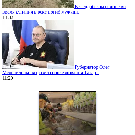
В Сердобском районе во
время купания в реке погиб мужчин...
13:32
Губернатор Олег
Мельниченко выразил соболезнования Татар...
11:29
https://www.vapesstores.fr/
meilleure
cigarette
electronique
best
quality
aaa
swiss
movement.