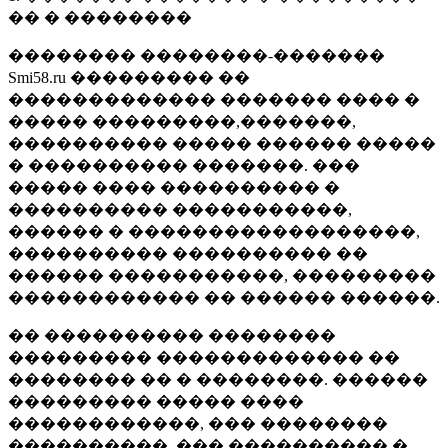
�� � ��������
�������� ��������-�������
Smi58.ru ��������� ��
������������� ������� ���� �
����� ���������,�������,
���������� ����� ������ �����
� ���������� �������. ���
����� ���� ���������� �
���������� �����������,
������ � ������������������,
���������� ���������� ��
������ �����������, ���������
������������ �� ������ ������.
�� ���������� ��������
��������� ������������� ��
�������� �� � ��������. ������
��������� ����� ����
������������, ��� ��������
����������, ��� ���������� �