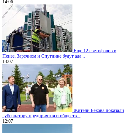
14:06
Еще 12 светофоров в
Пензе, Заречном и Спутнике будут ада...
13:07
Жители Бекова показали
губернатору предприятия и обществ...
12:07