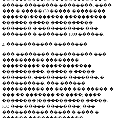
����� �������� ��������. ����
��� � ����� (
30 �����
��������
������) �������� ����������
������ ����� ����������
������� � ����������� ���
������� � �������
1000 ������
.
2. ����������� ��������
��� �������� ���������� ���
���������� ��������
��������� ������������
����������: ����� � �����
�������; �������� �������, �
����������, ��� ������
���������� �� ���� ��� �����, �
��� �� ������� �� ����; ����
�������� (����������� �����,
ICQ ��� ����� ��������) ���
����������� ����� � ���� �
������ �������������.