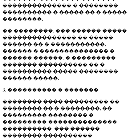
�������������� � ��������
���������� � ����� �� � �����
��������.
�� ��������, ��� ������ �����
��������������� �� �����
������ �� � �����������,
������ � �������������� �
������ ������. � ���������
������� ���������� �� �
���������� ����� ��������
������ �����.
3. ���������� � �������
�������� ���� ��������� ��
�������� �� � ��������, ��
��������� �������� �
��������� ��������������
����������. ��� ������
�������� ����������