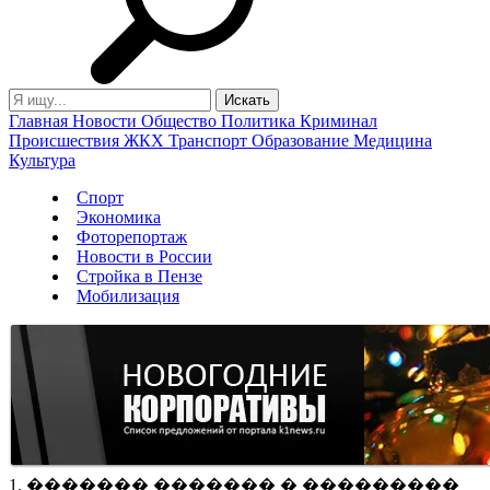
Главная
Новости
Общество
Политика
Криминал
Происшествия
ЖКХ
Транспорт
Образование
Медицина
Культура
Спорт
Экономика
Фоторепортаж
Новости в России
Стройка в Пензе
Мобилизация
1. ������� ������� � ���������