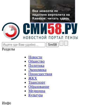
franck
muller
rolex
Все новости по
even
падению вертолета на
though
Кавказе: читать здесь
the
prices
are
higher
however
visitors
nevertheless
Разделы
believe
that
Новости
good
Общество
value.
Политика
who
Экономика
sells
Происшествия
the
ЖКХ
best
Транспорт
phyrevape.com
Образование
vape
Медицина
store
Культура
on
the
Инфо