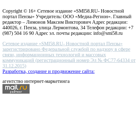
for
защите персональных данных
high-
Copyright © 16+ Сетевое издание «SMI58.RU- Новостной
end
портал Пензы» Учредитель: ООО «Медиа-Регион». Главный
people.
редактор – Лимонов Максим Викторович Адрес редакции:
440026, г. Пенза, улица Лермонтова, 34 Телефон редакции: +7
(987) 504 16 90 Адрес эл. почты редакции: info@smi58.ru
Сетевое издание «SMI58.RU- Новостной портал Пензы»
зарегистрировано Федеральной службой по надзору в сфере
связи, информационных технологий и массовых
коммуникаций (регистрационный номер Эл № ФС77-64334 от
31.12.2015)
Разработка, создание и продвижение сайта:
агентство интернет-маркетинга