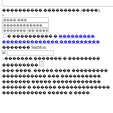
���������� ��������� (����):
+
� ���������� �
���������
�������������� ����������
������� Smi58.ru
- ������� ������� � ��������
���������
��� ����, ����� ���� ���������
����������� ��� ����������.
������� ����� ������������
������ � ������ �������������
����������� ����� � ����.