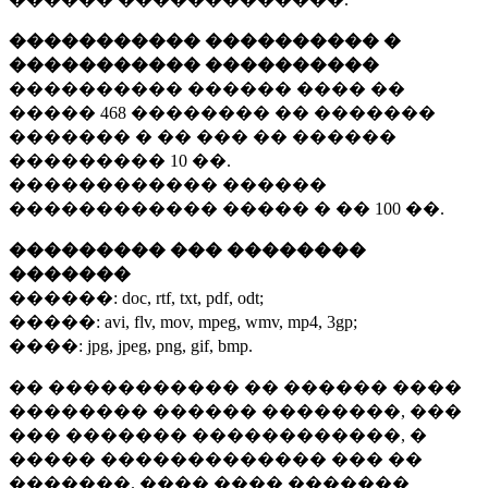
����������� ���������� �
����������� ����������
���������� ������ ���� ��
�����
468 ��������
�� �������
������� � �� ��� �� ������
���������
10 ��.
������������ ������
������������ ����� � ��
100 ��.
��������� ��� ��������
�������
������:
doc, rtf, txt, pdf, odt;
�����:
avi, flv, mov, mpeg, wmv, mp4, 3gp;
����:
jpg, jpeg, png, gif, bmp.
�� ����������� �� ������ ����
�������� ������ ��������, ���
��� ������� ������������, �
����� ������������� ��� ��
�������. ���� ���� �������