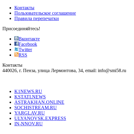
pursuit
of
Контакты
the
Пользовательское соглашение
most
Правила перепечатки
effective
sophistication
Присоединяйтесь!
also
just
Вконтакте
the
Facebook
right
Twitter
blend
RSS
in
Контакты
creation
440026, г. Пенза, улица Лермонтова, 34, email: info@smi58.ru
completely
unique
Все порталы НМГ
dazzling
type.
K1NEWS.RU
reddit
KSTATI.NEWS
sevenfridayreplica.ru
ASTRAKHAN.ONLINE
sevenfriday
SOCHISTREAM.RU
outlet
YARGLAV.RU
is
ULYANOVSK.EXPRESS
the
IN-NNOV.RU
first
choice
Согласие на обработку персональных данных
Политика по