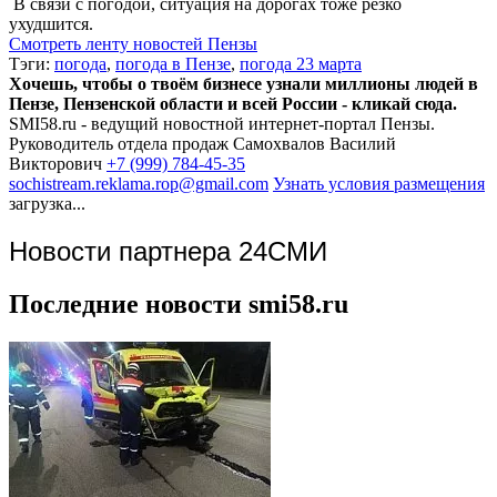
В связи с погодой, ситуация на дорогах тоже резко
ухудшится.
Смотреть ленту новостей Пензы
Тэги:
погода
,
погода в Пензе
,
погода 23 марта
Хочешь, чтобы о твоём бизнесе узнали миллионы людей в
Пензе, Пензенской области и всей России - кликай сюда.
SMI58.ru - ведущий новостной интернет-портал Пензы.
Руководитель отдела продаж
Самохвалов Василий
Викторович
+7 (999) 784-45-35
sochistream.reklama.rop@gmail.com
Узнать условия размещения
загрузка...
Новости партнера 24СМИ
Последние новости smi58.ru