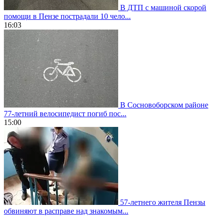
В ДТП с машиной скорой
помощи в Пензе пострадали 10 чело...
16:03
В Сосновоборском районе
77-летний велосипедист погиб пос...
15:00
57-летнего жителя Пензы
обвиняют в расправе над знакомым...