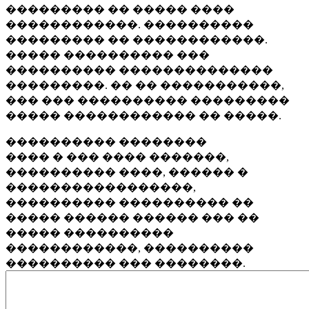
��������� �� ����� ����
������������. ����������
��������� �� ������������.
����� ���������� ���
���������� ��������������
���������. �� �� �����������,
��� ��� ���������� ���������
����� ������������ �� �����.
���������� ��������
���� � ��� ���� �������,
���������� ����, ������ �
�����������������,
���������� ���������� ��
����� ������ ������ ��� ��
����� ����������
������������, ����������
���������� ��� ��������.