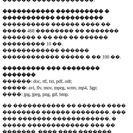
����������� ���������� �
����������� ����������
���������� ������ ���� ��
�����
468 ��������
�� �������
������� � �� ��� �� ������
���������
10 ��.
������������ ������
������������ ����� � ��
100 ��.
��������� ��� ��������
�������
������:
doc, rtf, txt, pdf, odt;
�����:
avi, flv, mov, mpeg, wmv, mp4, 3gp;
����:
jpg, jpeg, png, gif, bmp.
�� ����������� �� ������ ����
�������� ������ ��������, ���
��� ������� ������������, �
����� ������������� ��� ��
�������. ���� ���� �������