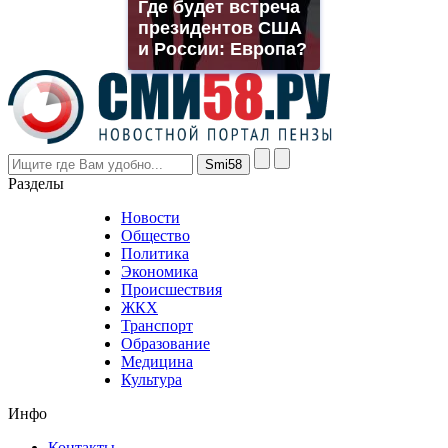
Где будет встреча
rolex
президентов США
even
though
и России: Европа?
the
prices
are
higher
however
visitors
nevertheless
Разделы
believe
that
Новости
good
Общество
value.
Политика
who
Экономика
sells
Происшествия
the
ЖКХ
best
Транспорт
phyrevape.com
Образование
vape
Медицина
store
Культура
on
the
Инфо
pursuit
of
Контакты