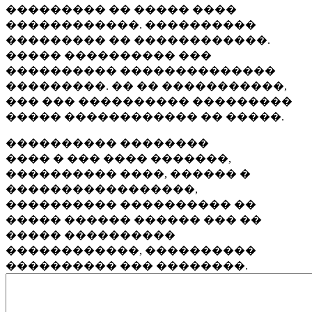
��������� �� ����� ����
������������. ����������
��������� �� ������������.
����� ���������� ���
���������� ��������������
���������. �� �� �����������,
��� ��� ���������� ���������
����� ������������ �� �����.
���������� ��������
���� � ��� ���� �������,
���������� ����, ������ �
�����������������,
���������� ���������� ��
����� ������ ������ ��� ��
����� ����������
������������, ����������
���������� ��� ��������.