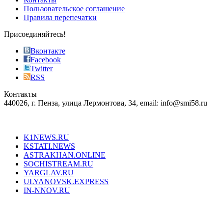
the
Пользовательское соглашение
most
Правила перепечатки
effective
sophistication
Присоединяйтесь!
also
just
Вконтакте
the
Facebook
right
Twitter
blend
RSS
in
Контакты
creation
440026, г. Пенза, улица Лермонтова, 34, email: info@smi58.ru
completely
unique
Все порталы НМГ
dazzling
type.
K1NEWS.RU
reddit
KSTATI.NEWS
sevenfridayreplica.ru
ASTRAKHAN.ONLINE
sevenfriday
SOCHISTREAM.RU
outlet
YARGLAV.RU
is
ULYANOVSK.EXPRESS
the
IN-NNOV.RU
first
choice
Согласие на обработку персональных данных
Политика по
for
защите персональных данных
high-