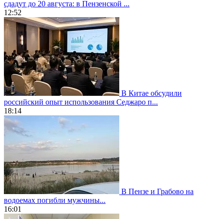
сдадут до 20 августа: в Пензенской ...
12:52
В Китае обсудили
российский опыт использования Седжаро п...
18:14
В Пензе и Грабово на
водоемах погибли мужчины...
16:01