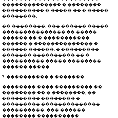
�������������� � ��������
���������� � ����� �� � �����
��������.
�� ��������, ��� ������ �����
��������������� �� �����
������ �� � �����������,
������ � �������������� �
������ ������. � ���������
������� ���������� �� �
���������� ����� ��������
������ �����.
3. ���������� � �������
�������� ���� ��������� ��
�������� �� � ��������, ��
��������� �������� �
��������� ��������������
����������. ��� ������
�������� ����������