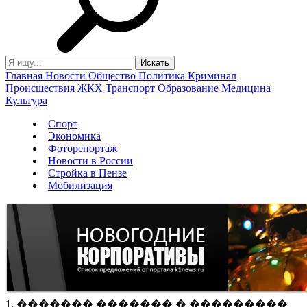
Главная
Новости
Общество
Политика
Криминал
Происшествия
ЖКХ
Транспорт
Образование
Медицина
Культура
Спорт
Экономика
Фоторепортаж
Новости в России
Стройка в Пензе
Мобилизация
1. ������� ������� � ���������