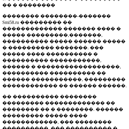
�� � ��������
�������� ��������-�������
Smi58.ru ��������� ��
������������� ������� ���� �
����� ���������,�������,
���������� ����� ������ �����
� ���������� �������. ���
����� ���� ���������� �
���������� �����������,
������ � ������������������,
���������� ���������� ��
������ �����������, ���������
������������ �� ������ ������.
�� ���������� ��������
��������� ������������� ��
�������� �� � ��������. ������
��������� ����� ����
������������, ��� ��������
����������, ��� ���������� �