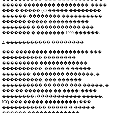
����� �������� ��������. ����
��� � ����� (
30 �����
��������
������) �������� ����������
������ ����� ����������
������� � ����������� ���
������� � �������
1000 ������
.
2. ����������� ��������
��� �������� ���������� ���
���������� ��������
��������� ������������
����������: ����� � �����
�������; �������� �������, �
����������, ��� ������
���������� �� ���� ��� �����, �
��� �� ������� �� ����; ����
�������� (����������� �����,
ICQ ��� ����� ��������) ���
����������� ����� � ���� �
������ �������������.