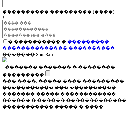
���������� ��������� (����):
+
� ���������� �
���������
�������������� ����������
������� Smi58.ru
- ������� ������� � ��������
���������
��� ����, ����� ���� ���������
����������� ��� ����������.
������� ����� ������������
������ � ������ �������������
����������� ����� � ����.