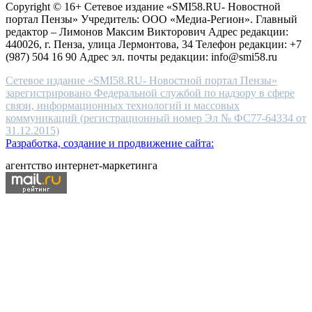
Copyright © 16+ Сетевое издание «SMI58.RU- Новостной
end
портал Пензы» Учредитель: ООО «Медиа-Регион». Главный
people.
редактор – Лимонов Максим Викторович Адрес редакции:
440026, г. Пенза, улица Лермонтова, 34 Телефон редакции: +7
(987) 504 16 90 Адрес эл. почты редакции: info@smi58.ru
Сетевое издание «SMI58.RU- Новостной портал Пензы»
зарегистрировано Федеральной службой по надзору в сфере
связи, информационных технологий и массовых
коммуникаций (регистрационный номер Эл № ФС77-64334 от
31.12.2015)
Разработка, создание и продвижение сайта:
агентство интернет-маркетинга