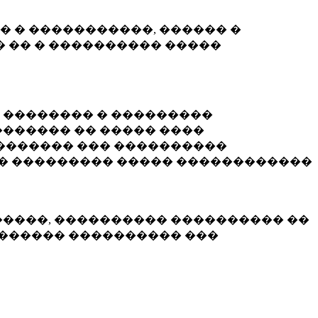
� � �����������, ������ �
 �� � ���������� �����
� �������� � ���������
������ �� ����� ����
������� ��� ����������
�� ��������� ����� ������������
�����, ���������� ���������� ��
������� ���������� ���