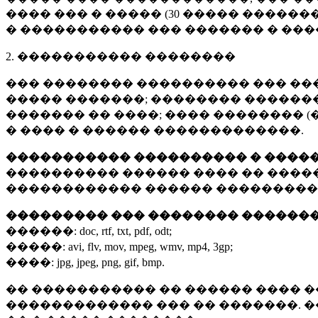
���� ��� � ����� (
30 �����
�������
� ����������� ��� ������� � ��
2. ����������� ��������
��� �������� ���������� ��� ��
����� �������; �������� �������,
������� �� ����; ���� �������� (
� ���� � ������ �������������.
����������� ���������� � ����
���������� ������ ���� �� ����
������������ ������ ���������
��������� ��� �������� ������
������:
doc, rtf, txt, pdf, odt;
�����:
avi, flv, mov, mpeg, wmv, mp4, 3gp;
����:
jpg, jpeg, png, gif, bmp.
�� ����������� �� ������ ���� �
������������� ��� �� �������. 