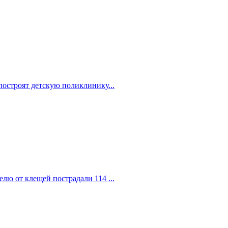
построят детскую поликлинику...
елю от клещей пострадали 114 ...