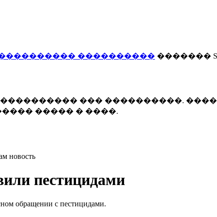
���������� ����������
������� Smi
 ����������� ��� ����������. ���
���� ����� � ����.
ам новость
вили пестицидами
сном обращении с пестицидами.