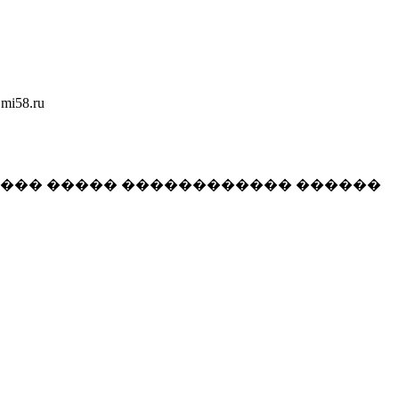
58.ru
���� ����� ������������ ������