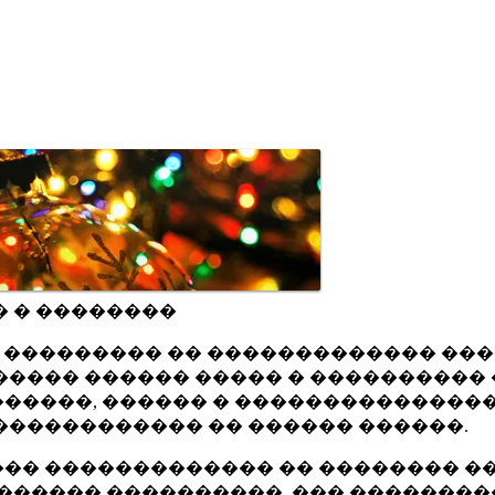
� � ��������
ru ��������� �� ������������� ��
���� ������ ����� � ���������� 
�����, ������ � ���������������
������������ �� ������ ������.
�� ������������� �� �������� ��
������ ����������, ��� ��������