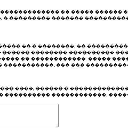
�������������� �� ����� ������ �
. � ��������� ������� ����������
���� �� � ��������, �� ��������
 ������ �������� ���������� ���
���� �� ������������. ����� ���
� �����������, ��� ��� ��������
���� ����, ������ � ������������
�� ���������� ������������, ���