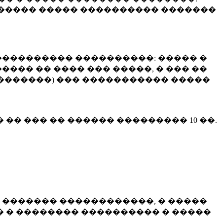
����� ����� ���������� �������
��������� ����������: ����� �
��� �� ���� ��� �����, � ��� ��
 ��������) ��� ����������� �����
� �� ��� �� ������ ���������
10 ��.
 ������� ������������, � �����
 � �������� ���������� � �����