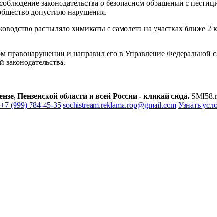
соблюдение законодательства о безопасном обращении с пестиц
 общество допустило нарушения.
уководство распыляло химикаты с самолета на участках ближе 2 
ом правонарушении и направил его в Управление Федеральной с
 законодательства.
зе, Пензенской области и всей России - кликай сюда.
SMI58.r
+7 (999) 784-45-35
sochistream.reklama.rop@gmail.com
Узнать усл