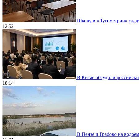
Школу в «Лугометрии» сдадут
12:52
В Китае обсудили российски
18:14
В Пензе и Грабово на водое