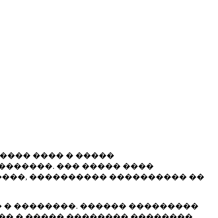
����� ���� � �����
�������. ��� ����� ����
���, ���������� ���������� ��
 � ��������. ������ ���������
�� � ����� �������� ��������.