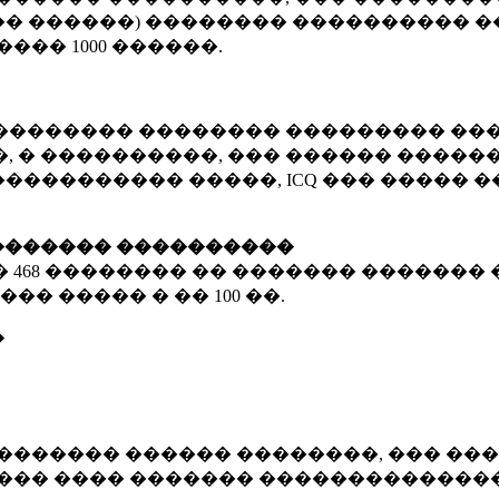
� ������) �������� ���������� �
�����
1000 ������
.
�������� �������� ��������� ���
 � ����������, ��� ������ �������
����������� �����, ICQ ��� �����
������� ����������
�
468 ��������
�� ������� ������� 
��� ����� � ��
100 ��.
�
������� ������ ��������, ��� ���
���� ���� ������� ��������������