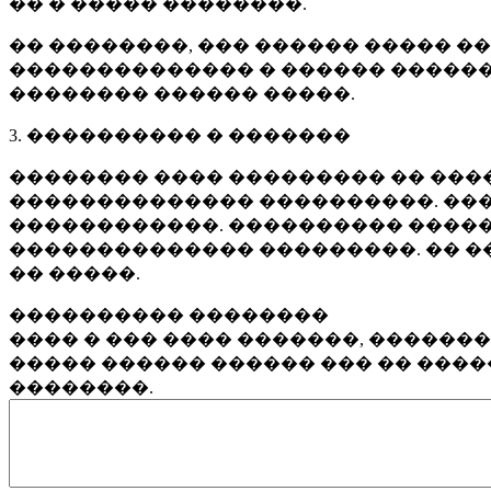
�� � ����� ��������.
�� ��������, ��� ������ ����� �
�������������� � ������ ������
�������� ������ �����.
3. ���������� � �������
�������� ���� ��������� �� ����
�������������� ����������. ���
������������. ���������� �����
�������������� ���������. �� �
�� �����.
���������� ��������
���� � ��� ���� �������, ������
����� ������ ������ ��� �� ���
��������.