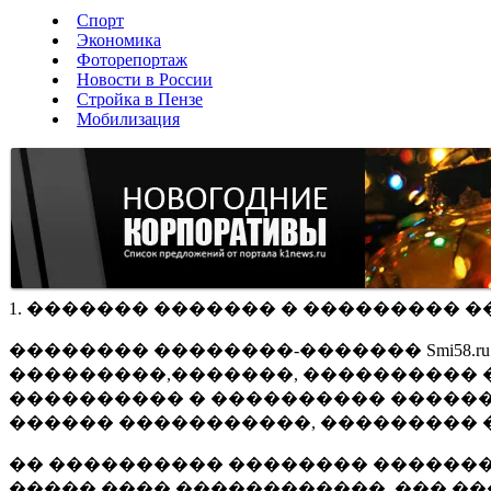
Спорт
Экономика
Фоторепортаж
Новости в России
Стройка в Пензе
Мобилизация
1. ������� ������� � ��������� �
�������� ��������-������� Smi58.
���������,�������, ���������� �
���������� � ���������� ������
������ �����������, ��������� 
�� ���������� �������� �������
����� ���� ������������, ��� ��