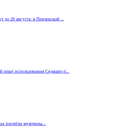
 до 20 августа: в Пензенской ...
й опыт использования Седжаро п...
мах погибли мужчины...