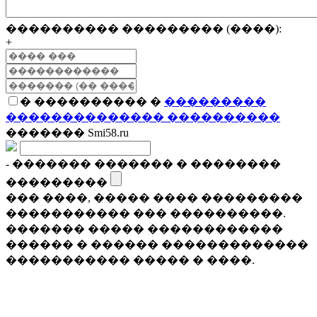
���������� ��������� (����):
+
� ���������� �
���������
�������������� ����������
������� Smi58.ru
- ������� ������� � ��������
���������
��� ����, ����� ���� ���������
����������� ��� ����������.
������� ����� ������������
������ � ������ �������������
����������� ����� � ����.