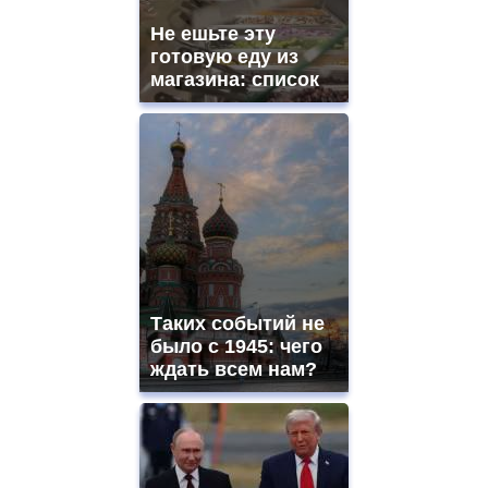
mens
and
Не ешьте эту
ladies
готовую еду из
watches
магазина: список
for
sale.
https://www.replicasrelojes.to/
mens
and
ladies
watches
for
sale.
best
vape
shops
Таких событий не
site.
offer
было с 1945: чего
all
ждать всем нам?
kinds
of
high
quality
https://www.phoenix-
suns.ru/