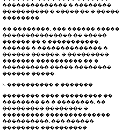
�������������� � ��������
���������� � ����� �� � �����
��������.
�� ��������, ��� ������ �����
��������������� �� �����
������ �� � �����������,
������ � �������������� �
������ ������. � ���������
������� ���������� �� �
���������� ����� ��������
������ �����.
3. ���������� � �������
�������� ���� ��������� ��
�������� �� � ��������, ��
��������� �������� �
��������� ��������������
����������. ��� ������
�������� ����������