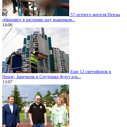
57-летнего жителя Пензы
обвиняют в расправе над знакомым...
14:06
Еще 12 светофоров в
Пензе, Заречном и Спутнике будут ада...
13:07