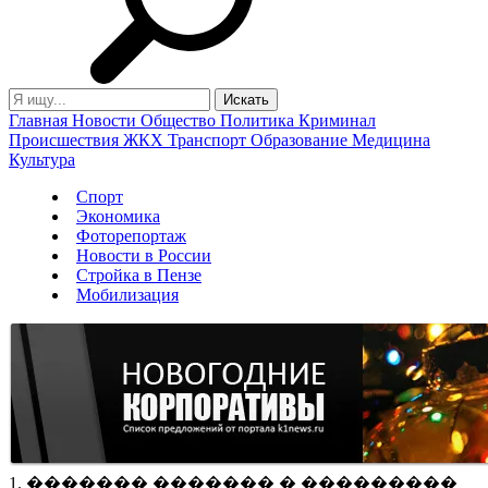
Главная
Новости
Общество
Политика
Криминал
Происшествия
ЖКХ
Транспорт
Образование
Медицина
Культура
Спорт
Экономика
Фоторепортаж
Новости в России
Стройка в Пензе
Мобилизация
1. ������� ������� � ���������