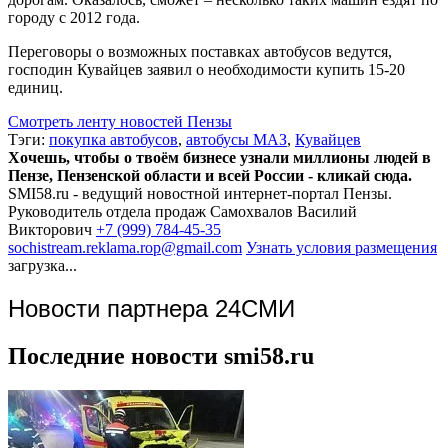
городу с 2012 года.
Переговоры о возможных поставках автобусов ведутся,
господин Кувайцев заявил о необходимости купить 15-20
единиц.
Смотреть ленту новостей Пензы
Тэги:
покупка автобусов
,
автобусы МАЗ
,
Кувайцев
Хочешь, чтобы о твоём бизнесе узнали миллионы людей в
Пензе, Пензенской области и всей России - кликай сюда.
SMI58.ru - ведущий новостной интернет-портал Пензы.
Руководитель отдела продаж
Самохвалов Василий
Викторович
+7 (999) 784-45-35
sochistream.reklama.rop@gmail.com
Узнать условия размещения
загрузка...
Новости партнера 24СМИ
Последние новости smi58.ru