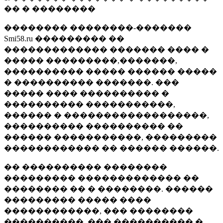
�� � ��������
�������� ��������-�������
Smi58.ru ��������� ��
������������� ������� ���� �
����� ���������,�������,
���������� ����� ������ �����
� ���������� �������. ���
����� ���� ���������� �
���������� �����������,
������ � ������������������,
���������� ���������� ��
������ �����������, ���������
������������ �� ������ ������.
�� ���������� ��������
��������� ������������� ��
�������� �� � ��������. ������
��������� ����� ����
������������, ��� ��������
����������, ��� ���������� �