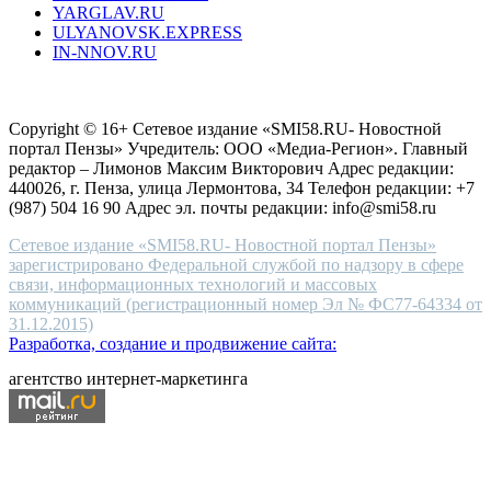
YARGLAV.RU
is
ULYANOVSK.EXPRESS
the
IN-NNOV.RU
first
choice
Согласие на обработку персональных данных
Политика по
for
защите персональных данных
high-
Copyright © 16+ Сетевое издание «SMI58.RU- Новостной
end
портал Пензы» Учредитель: ООО «Медиа-Регион». Главный
people.
редактор – Лимонов Максим Викторович Адрес редакции:
440026, г. Пенза, улица Лермонтова, 34 Телефон редакции: +7
(987) 504 16 90 Адрес эл. почты редакции: info@smi58.ru
Сетевое издание «SMI58.RU- Новостной портал Пензы»
зарегистрировано Федеральной службой по надзору в сфере
связи, информационных технологий и массовых
коммуникаций (регистрационный номер Эл № ФС77-64334 от
31.12.2015)
Разработка, создание и продвижение сайта:
агентство интернет-маркетинга