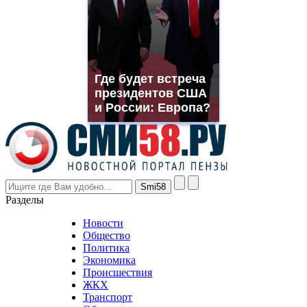
which
you
need.
replica
franck
muller
Где будет встреча
rolex
президентов США
even
though
и России: Европа?
the
prices
are
higher
however
visitors
nevertheless
Разделы
believe
that
Новости
good
Общество
value.
Политика
who
Экономика
sells
Происшествия
the
ЖКХ
best
Транспорт
phyrevape.com