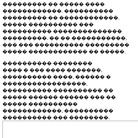
��������� �� ����� ����
������������. ����������
��������� �� ������������.
����� ���������� ���
���������� ��������������
���������. �� �� �����������,
��� ��� ���������� ���������
����� ������������ �� �����.
���������� ��������
���� � ��� ���� �������,
���������� ����, ������ �
�����������������,
���������� ���������� ��
����� ������ ������ ��� ��
����� ����������
������������, ����������
���������� ��� ��������.