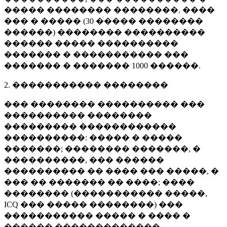
����� �������� ��������. ����
��� � ����� (
30 �����
��������
������) �������� ����������
������ ����� ����������
������� � ����������� ���
������� � �������
1000 ������
.
2. ����������� ��������
��� �������� ���������� ���
���������� ��������
��������� ������������
����������: ����� � �����
�������; �������� �������, �
����������, ��� ������
���������� �� ���� ��� �����, �
��� �� ������� �� ����; ����
�������� (����������� �����,
ICQ ��� ����� ��������) ���
����������� ����� � ���� �
������ �������������.