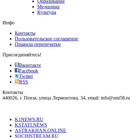
Образование
vape
Медицина
store
Культура
on
the
Инфо
pursuit
of
Контакты
the
Пользовательское соглашение
most
Правила перепечатки
effective
sophistication
Присоединяйтесь!
also
just
Вконтакте
the
Facebook
right
Twitter
blend
RSS
in
Контакты
creation
440026, г. Пенза, улица Лермонтова, 34, email: info@smi58.ru
completely
unique
Все порталы НМГ
dazzling
type.
K1NEWS.RU
reddit
KSTATI.NEWS
sevenfridayreplica.ru
ASTRAKHAN.ONLINE
sevenfriday
SOCHISTREAM.RU
outlet