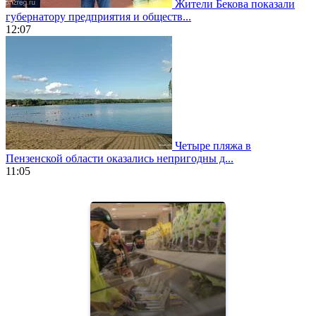
Жители Бекова показали
губернатору предприятия и обществ...
12:07
Четыре пляжа в
Пензенской области оказались непригодны д...
11:05
https://www.vapesstores.fr/
meilleure
cigarette
electronique
best
quality
aaa
swiss
movement.
https://gradewatches.to/