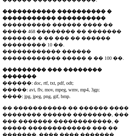
����������� ���������� �
����������� ����������
���������� ������ ���� ��
�����
468 ��������
�� �������
������� � �� ��� �� ������
���������
10 ��.
������������ ������
������������ ����� � ��
100 ��.
��������� ��� ��������
�������
������:
doc, rtf, txt, pdf, odt;
�����:
avi, flv, mov, mpeg, wmv, mp4, 3gp;
����:
jpg, jpeg, png, gif, bmp.
�� ����������� �� ������ ����
�������� ������ ��������, ���
��� ������� ������������, �
����� ������������� ��� ��
�������. ���� ���� �������