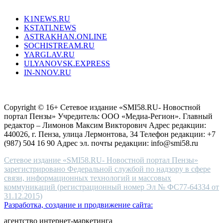
Все порталы НМГ
dazzling
type.
K1NEWS.RU
reddit
KSTATI.NEWS
sevenfridayreplica.ru
ASTRAKHAN.ONLINE
sevenfriday
SOCHISTREAM.RU
outlet
YARGLAV.RU
is
ULYANOVSK.EXPRESS
the
IN-NNOV.RU
first
choice
Согласие на обработку персональных данных
Политика по
for
защите персональных данных
high-
Copyright © 16+ Сетевое издание «SMI58.RU- Новостной
end
портал Пензы» Учредитель: ООО «Медиа-Регион». Главный
people.
редактор – Лимонов Максим Викторович Адрес редакции:
440026, г. Пенза, улица Лермонтова, 34 Телефон редакции: +7
(987) 504 16 90 Адрес эл. почты редакции: info@smi58.ru
Сетевое издание «SMI58.RU- Новостной портал Пензы»
зарегистрировано Федеральной службой по надзору в сфере
связи, информационных технологий и массовых
коммуникаций (регистрационный номер Эл № ФС77-64334 от
31.12.2015)
Разработка, создание и продвижение сайта:
агентство интернет-маркетинга