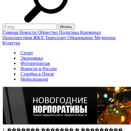
Главная
Новости
Общество
Политика
Криминал
Происшествия
ЖКХ
Транспорт
Образование
Медицина
Культура
Спорт
Экономика
Фоторепортаж
Новости в России
Стройка в Пензе
Мобилизация
1. ������� ������� � ���������