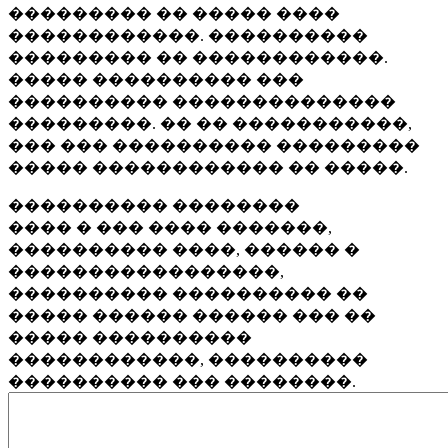
��������� �� ����� ����
������������. ����������
��������� �� ������������.
����� ���������� ���
���������� ��������������
���������. �� �� �����������,
��� ��� ���������� ���������
����� ������������ �� �����.
���������� ��������
���� � ��� ���� �������,
���������� ����, ������ �
�����������������,
���������� ���������� ��
����� ������ ������ ��� ��
����� ����������
������������, ����������
���������� ��� ��������.