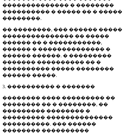
�������������� � ��������
���������� � ����� �� � �����
��������.
�� ��������, ��� ������ �����
��������������� �� �����
������ �� � �����������,
������ � �������������� �
������ ������. � ���������
������� ���������� �� �
���������� ����� ��������
������ �����.
3. ���������� � �������
�������� ���� ��������� ��
�������� �� � ��������, ��
��������� �������� �
��������� ��������������
����������. ��� ������
�������� ����������