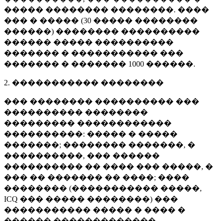
����� �������� ��������. ����
��� � ����� (
30 �����
��������
������) �������� ����������
������ ����� ����������
������� � ����������� ���
������� � �������
1000 ������
.
2. ����������� ��������
��� �������� ���������� ���
���������� ��������
��������� ������������
����������: ����� � �����
�������; �������� �������, �
����������, ��� ������
���������� �� ���� ��� �����, �
��� �� ������� �� ����; ����
�������� (����������� �����,
ICQ ��� ����� ��������) ���
����������� ����� � ���� �
������ �������������.