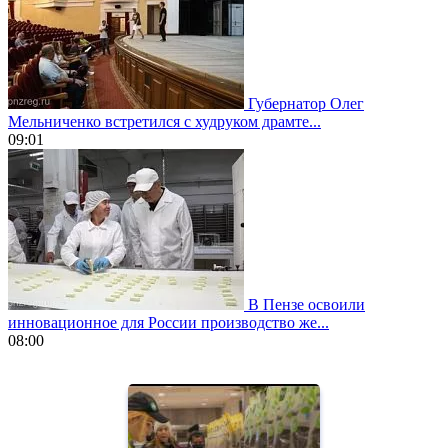
Губернатор Олег
Мельниченко встретился с худруком драмте...
09:01
В Пензе освоили
инновационное для России производство же...
08:00
https://www.vapesstores.fr/
meilleure
cigarette
electronique
best