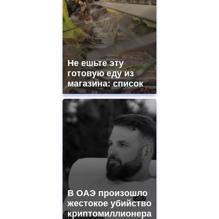
quality
aaa
swiss
movement.
https://gradewatches.to/
mens
and
Не ешьте эту
ladies
готовую еду из
watches
магазина: список
for
sale.
https://www.replicasrelojes.to/
mens
and
ladies
watches
for
sale.
best
vape
shops
В ОАЭ произошло
site.
offer
жестокое убийство
all
криптомиллионера