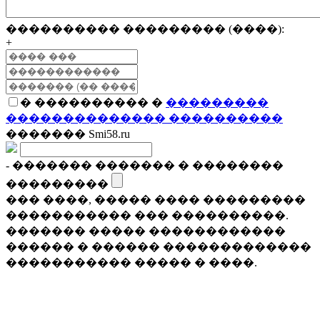
���������� ��������� (����):
+
� ���������� �
���������
�������������� ����������
������� Smi58.ru
- ������� ������� � ��������
���������
��� ����, ����� ���� ���������
����������� ��� ����������.
������� ����� ������������
������ � ������ �������������
����������� ����� � ����.