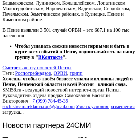
Башмаковском, Лунинском, Колышлейском, Лопатинском,
Малосердобинском, Наровчатском, Вадинском, Сердобском,
Пачелмском, Земетчинском районах, в Кузнецке, Пензе и
Каменском районе.
В Пензе выявлен 3 501 случай ОРВИ – это 687,1 на 100 тыс.
населения.
Чтобы узнавать свежие новости первыми и быть в
курсе всех событий в Пензе, подписывайтесь на нашу
группу в "
ВКонтакте
".
Смотреть ленту новостей Пензы
Тэги:
Роспотребнадзор
,
ОРВИ
,
грипп
Хочешь, чтобы о твоём бизнесе узнали миллионы людей в
Пензе, Пензенской области и всей России - кликай сюда.
SMI58.ru - ведущий новостной интернет-портал Пензы.
Руководитель отдела продаж
Самохвалов Василий
Викторович
+7 (999) 784-45-35
sochistream.reklama.rop@gmail.com
Узнать условия размещения
загрузка...
Новости партнера 24СМИ