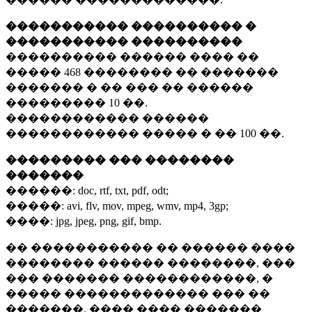
����������� ���������� �
����������� ����������
���������� ������ ���� ��
�����
468 ��������
�� �������
������� � �� ��� �� ������
���������
10 ��.
������������ ������
������������ ����� � ��
100 ��.
��������� ��� ��������
�������
������:
doc, rtf, txt, pdf, odt;
�����:
avi, flv, mov, mpeg, wmv, mp4, 3gp;
����:
jpg, jpeg, png, gif, bmp.
�� ����������� �� ������ ����
�������� ������ ��������, ���
��� ������� ������������, �
����� ������������� ��� ��
�������. ���� ���� �������