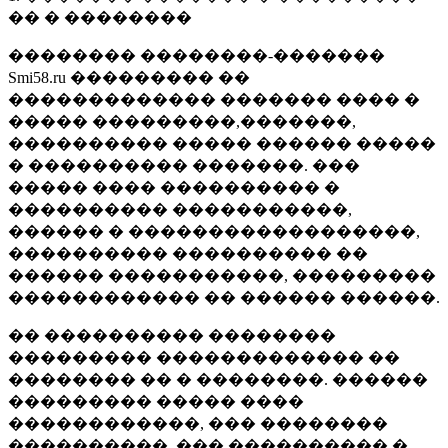
�� � ��������
�������� ��������-�������
Smi58.ru ��������� ��
������������� ������� ���� �
����� ���������,�������,
���������� ����� ������ �����
� ���������� �������. ���
����� ���� ���������� �
���������� �����������,
������ � ������������������,
���������� ���������� ��
������ �����������, ���������
������������ �� ������ ������.
�� ���������� ��������
��������� ������������� ��
�������� �� � ��������. ������
��������� ����� ����
������������, ��� ��������
����������, ��� ���������� �