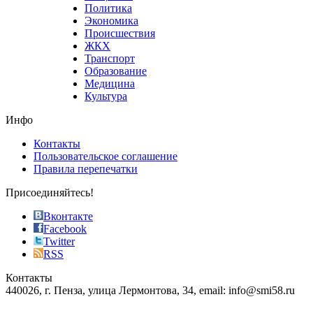
value.
Политика
who
Экономика
sells
Происшествия
the
ЖКХ
best
Транспорт
phyrevape.com
Образование
vape
Медицина
store
Культура
on
the
Инфо
pursuit
of
Контакты
the
Пользовательское соглашение
most
Правила перепечатки
effective
sophistication
Присоединяйтесь!
also
just
Вконтакте
the
Facebook
right
Twitter
blend
RSS
in
Контакты
creation
440026, г. Пенза, улица Лермонтова, 34, email: info@smi58.ru
completely
unique