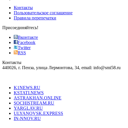
pursuit
of
Контакты
the
Пользовательское соглашение
most
Правила перепечатки
effective
sophistication
Присоединяйтесь!
also
just
Вконтакте
the
Facebook
right
Twitter
blend
RSS
in
Контакты
creation
440026, г. Пенза, улица Лермонтова, 34, email: info@smi58.ru
completely
unique
Все порталы НМГ
dazzling
type.
K1NEWS.RU
reddit
KSTATI.NEWS
sevenfridayreplica.ru
ASTRAKHAN.ONLINE
sevenfriday
SOCHISTREAM.RU
outlet
YARGLAV.RU
is
ULYANOVSK.EXPRESS
the
IN-NNOV.RU
first
choice