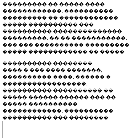
��������� �� ����� ����
������������. ����������
��������� �� ������������.
����� ���������� ���
���������� ��������������
���������. �� �� �����������,
��� ��� ���������� ���������
����� ������������ �� �����.
���������� ��������
���� � ��� ���� �������,
���������� ����, ������ �
�����������������,
���������� ���������� ��
����� ������ ������ ��� ��
����� ����������
������������, ����������
���������� ��� ��������.