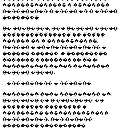
�������������� � ��������
���������� � ����� �� � �����
��������.
�� ��������, ��� ������ �����
��������������� �� �����
������ �� � �����������,
������ � �������������� �
������ ������. � ���������
������� ���������� �� �
���������� ����� ��������
������ �����.
3. ���������� � �������
�������� ���� ��������� ��
�������� �� � ��������, ��
��������� �������� �
��������� ��������������
����������. ��� ������
�������� ����������