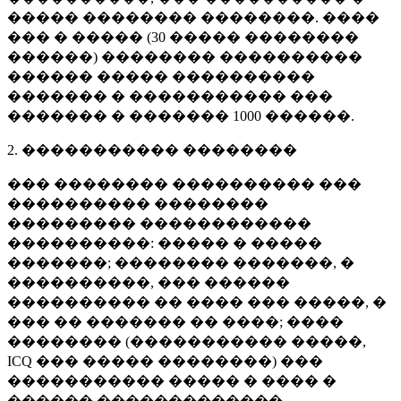
����� �������� ��������. ����
��� � ����� (
30 �����
��������
������) �������� ����������
������ ����� ����������
������� � ����������� ���
������� � �������
1000 ������
.
2. ����������� ��������
��� �������� ���������� ���
���������� ��������
��������� ������������
����������: ����� � �����
�������; �������� �������, �
����������, ��� ������
���������� �� ���� ��� �����, �
��� �� ������� �� ����; ����
�������� (����������� �����,
ICQ ��� ����� ��������) ���
����������� ����� � ���� �
������ �������������.