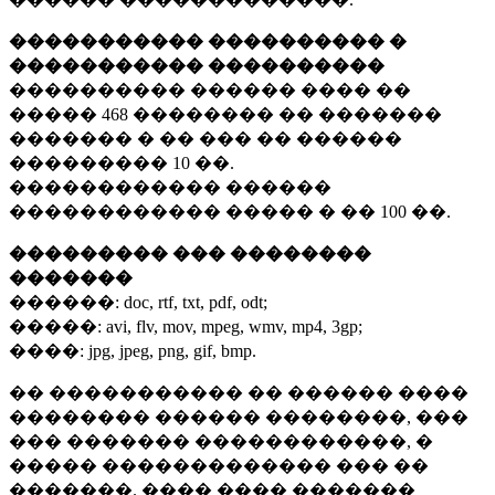
����������� ���������� �
����������� ����������
���������� ������ ���� ��
�����
468 ��������
�� �������
������� � �� ��� �� ������
���������
10 ��.
������������ ������
������������ ����� � ��
100 ��.
��������� ��� ��������
�������
������:
doc, rtf, txt, pdf, odt;
�����:
avi, flv, mov, mpeg, wmv, mp4, 3gp;
����:
jpg, jpeg, png, gif, bmp.
�� ����������� �� ������ ����
�������� ������ ��������, ���
��� ������� ������������, �
����� ������������� ��� ��
�������. ���� ���� �������