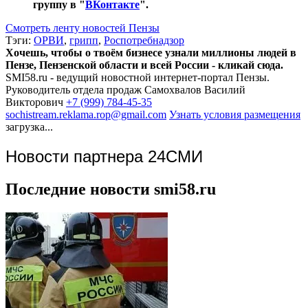
группу в "
ВКонтакте
".
Смотреть ленту новостей Пензы
Тэги:
ОРВИ
,
грипп
,
Роспотребнадзор
Хочешь, чтобы о твоём бизнесе узнали миллионы людей в
Пензе, Пензенской области и всей России - кликай сюда.
SMI58.ru - ведущий новостной интернет-портал Пензы.
Руководитель отдела продаж
Самохвалов Василий
Викторович
+7 (999) 784-45-35
sochistream.reklama.rop@gmail.com
Узнать условия размещения
загрузка...
Новости партнера 24СМИ
Последние новости smi58.ru