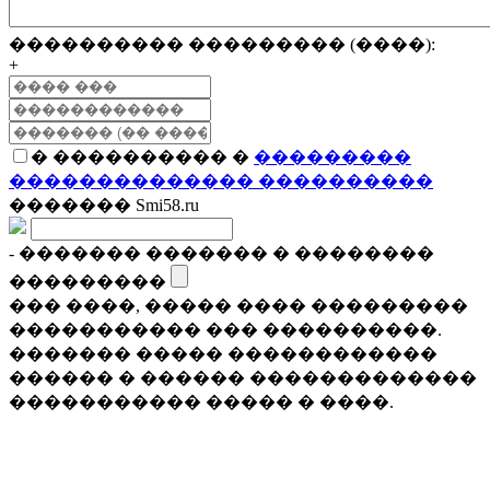
���������� ��������� (����):
+
� ���������� �
���������
�������������� ����������
������� Smi58.ru
- ������� ������� � ��������
���������
��� ����, ����� ���� ���������
����������� ��� ����������.
������� ����� ������������
������ � ������ �������������
����������� ����� � ����.