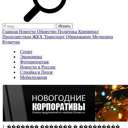
Главная
Новости
Общество
Политика
Криминал
Происшествия
ЖКХ
Транспорт
Образование
Медицина
Культура
Спорт
Экономика
Фоторепортаж
Новости в России
Стройка в Пензе
Мобилизация
1. ������� ������� � ���������