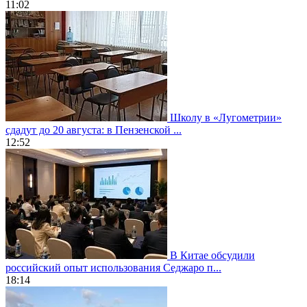
11:02
Школу в «Лугометрии»
сдадут до 20 августа: в Пензенской ...
12:52
В Китае обсудили
российский опыт использования Седжаро п...
18:14