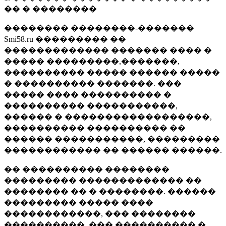
�� � ��������
�������� ��������-�������
Smi58.ru ��������� ��
������������� ������� ���� �
����� ���������,�������,
���������� ����� ������ �����
� ���������� �������. ���
����� ���� ���������� �
���������� �����������,
������ � ������������������,
���������� ���������� ��
������ �����������, ���������
������������ �� ������ ������.
�� ���������� ��������
��������� ������������� ��
�������� �� � ��������. ������
��������� ����� ����
������������, ��� ��������
����������, ��� ���������� �