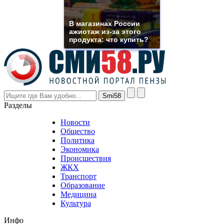
franck
muller
rolex
В магазинах России
even
ажиотаж из-за этого
though
продукта: что купить?
the
prices
are
higher
however
visitors
nevertheless
Разделы
believe
that
Новости
good
Общество
value.
Политика
who
Экономика
sells
Происшествия
the
ЖКХ
best
Транспорт
phyrevape.com
Образование
vape
Медицина
store
Культура
on
the
Инфо