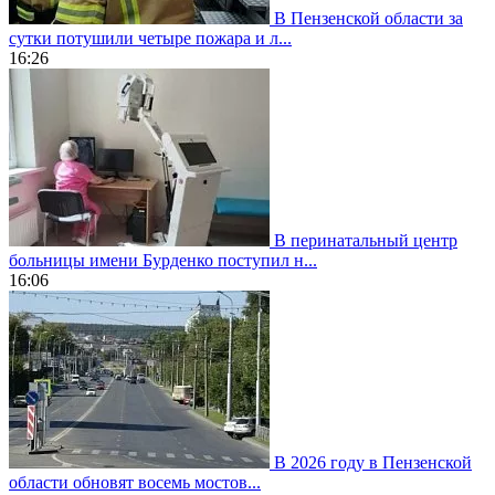
В Пензенской области за
сутки потушили четыре пожара и л...
16:26
В перинатальный центр
больницы имени Бурденко поступил н...
16:06
В 2026 году в Пензенской
области обновят восемь мостов...