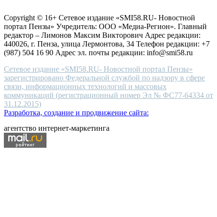
Согласие на обработку персональных данных
Политика по
for
защите персональных данных
high-
Copyright © 16+ Сетевое издание «SMI58.RU- Новостной
end
портал Пензы» Учредитель: ООО «Медиа-Регион». Главный
people.
редактор – Лимонов Максим Викторович Адрес редакции:
440026, г. Пенза, улица Лермонтова, 34 Телефон редакции: +7
(987) 504 16 90 Адрес эл. почты редакции: info@smi58.ru
Сетевое издание «SMI58.RU- Новостной портал Пензы»
зарегистрировано Федеральной службой по надзору в сфере
связи, информационных технологий и массовых
коммуникаций (регистрационный номер Эл № ФС77-64334 от
31.12.2015)
Разработка, создание и продвижение сайта:
агентство интернет-маркетинга