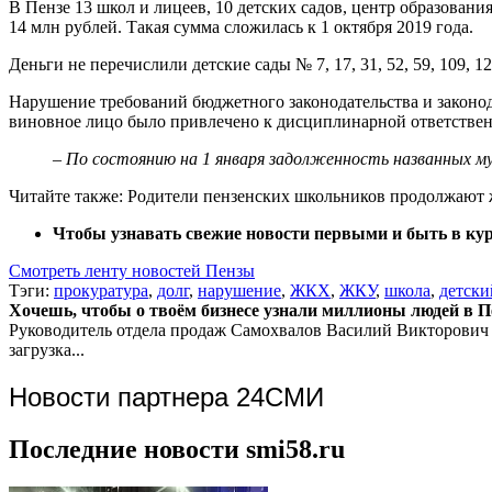
В Пензе 13 школ и лицеев, 10 детских садов, центр образован
14 млн рублей. Такая сумма сложилась к 1 октября 2019 года.
Деньги не перечислили детские сады № 7, 17, 31, 52, 59, 109, 120
Нарушение требований бюджетного законодательства и законо
виновное лицо было привлечено к дисциплинарной ответствен
– По состоянию на 1 января задолженность названных м
Читайте также: Родители пензенских школьников продолжают 
Чтобы узнавать свежие новости первыми и быть в кур
Смотреть ленту новостей Пензы
Тэги:
прокуратура
,
долг
,
нарушение
,
ЖКХ
,
ЖКУ
,
школа
,
детски
Хочешь, чтобы о твоём бизнесе узнали миллионы людей в Пен
Руководитель отдела продаж
Самохвалов Василий Викторович
загрузка...
Новости партнера 24СМИ
Последние новости smi58.ru