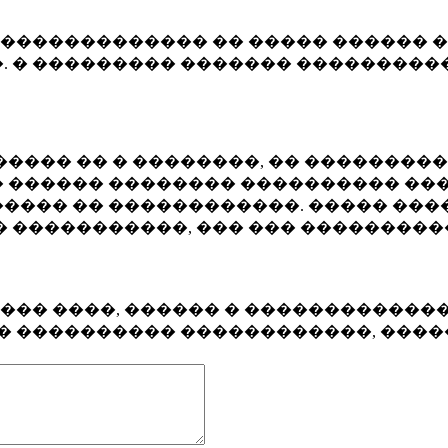
�������������� �� ����� ������ �
. � ��������� ������� ����������
���� �� � ��������, �� ��������
 ������ �������� ���������� ���
���� �� ������������. ����� ���
� �����������, ��� ��� ��������
���� ����, ������ � ������������
�� ���������� ������������, ���