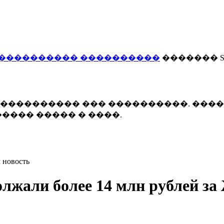
���������� ����������
������� Smi
 ����������� ��� ����������. ���
���� ����� � ����.
 новость
олжали более 14 млн рублей з