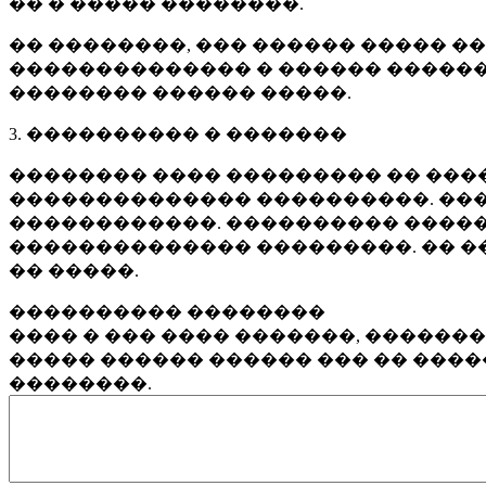
�� � ����� ��������.
�� ��������, ��� ������ ����� �
�������������� � ������ ������
�������� ������ �����.
3. ���������� � �������
�������� ���� ��������� �� ����
�������������� ����������. ���
������������. ���������� �����
�������������� ���������. �� �
�� �����.
���������� ��������
���� � ��� ���� �������, ������
����� ������ ������ ��� �� ���
��������.