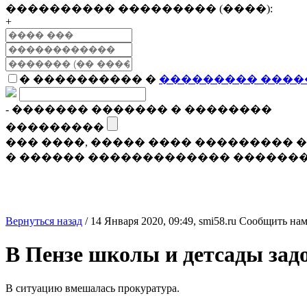
���������� ��������� (����):
+
� ���������� �
��������� ����
- ������� ������� � ��������
���������
��� ����, ����� ���� ���������
� ������ ������������� �������
Вернуться назад
/
14 Января 2020, 09:49,
smi58.ru
Сообщить нам
В Пензе школы и детсады зад
В ситуацию вмешалась прокуратура.