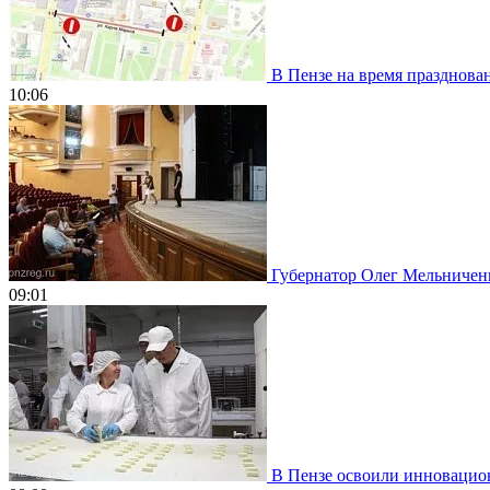
В Пензе на время празднован
10:06
Губернатор Олег Мельниченко
09:01
В Пензе освоили инновацион