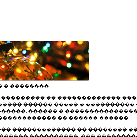
� � ��������
ru ��������� �� ������������� ��
���� ������ ����� � ���������� 
�����, ������ � ���������������
������������ �� ������ ������.
�� ������������� �� �������� ��
������ ����������, ��� ��������