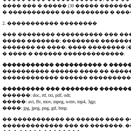
���� ��� � ����� (
30 �����
�������
� ����������� ��� ������� � ��
2. ����������� ��������
��� �������� ���������� ��� ��
����� �������; �������� �������,
������� �� ����; ���� �������� (
� ���� � ������ �������������.
����������� ���������� � ����
���������� ������ ���� �� ����
������������ ������ ���������
��������� ��� �������� ������
������:
doc, rtf, txt, pdf, odt;
�����:
avi, flv, mov, mpeg, wmv, mp4, 3gp;
����:
jpg, jpeg, png, gif, bmp.
�� ����������� �� ������ ���� �
������������� ��� �� �������. 