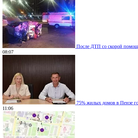
После ДТП со скорой помощью
08:07
75% жилых домов в Пензе гот
11:06