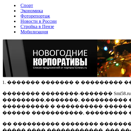
Спорт
Экономика
Фоторепортаж
Новости в России
Стройка в Пензе
Мобилизация
1. ������� ������� � ��������� �
�������� ��������-������� Smi58.
���������,�������, ���������� �
���������� � ���������� ������
������ �����������, ��������� 
�� ���������� �������� �������
����� ���� ������������, ��� ��