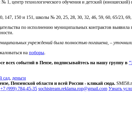
ия № 1, центр технологического обучения и детский (юношеский)
, 147, 150 и 151, школы № 20, 25, 28, 30, 32, 46, 59, 60, 65/23, 6
дательства по исполнению муниципальных контрактов выявила п
ности.
униципальных учреждений была полностью погашена, – уточнили
жаловаться на
поборы
.
се всех событий в Пензе, подписывайтесь на нашу группу в
"
й сад
,
деньги
зе, Пензенской области и всей России - кликай сюда.
SMI58.r
+7 (999) 784-45-35
sochistream.reklama.rop@gmail.com
Узнать усл