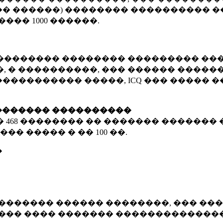
� ������) �������� ���������� �
�����
1000 ������
.
�������� �������� ��������� ���
 � ����������, ��� ������ �������
����������� �����, ICQ ��� �����
������� ����������
�
468 ��������
�� ������� ������� 
��� ����� � ��
100 ��.
�
������� ������ ��������, ��� ���
���� ���� ������� ��������������