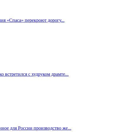
ия «Спаса» перекроют дорогу...
 встретился с худруком драмте...
ное для России производство же...