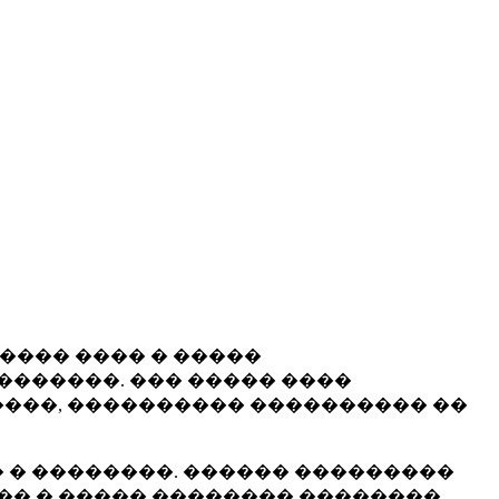
����� ���� � �����
�������. ��� ����� ����
���, ���������� ���������� ��
 � ��������. ������ ���������
�� � ����� �������� ��������.