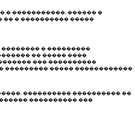
� � �����������, ������ �
 �� � ���������� �����
� �������� � ���������
������ �� ����� ����
������� ��� ����������
�� ��������� ����� ������������
�����, ���������� ���������� ��
������� ���������� ���