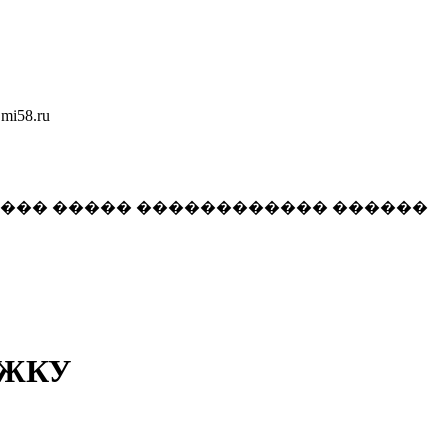
58.ru
���� ����� ������������ ������
а ЖКУ