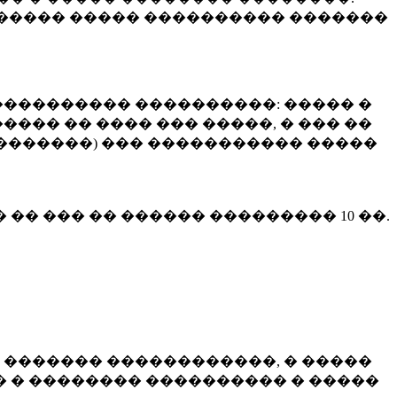
����� ����� ���������� �������
��������� ����������: ����� �
��� �� ���� ��� �����, � ��� ��
 ��������) ��� ����������� �����
� �� ��� �� ������ ���������
10 ��.
 ������� ������������, � �����
 � �������� ���������� � �����