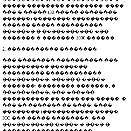
����� �������� ��������. ����
��� � ����� (
30 �����
��������
������) �������� ����������
������ ����� ����������
������� � ����������� ���
������� � �������
1000 ������
.
2. ����������� ��������
��� �������� ���������� ���
���������� ��������
��������� ������������
����������: ����� � �����
�������; �������� �������, �
����������, ��� ������
���������� �� ���� ��� �����, �
��� �� ������� �� ����; ����
�������� (����������� �����,
ICQ ��� ����� ��������) ���
����������� ����� � ���� �
������ �������������.