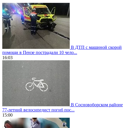
В ДТП с машиной скорой
помощи в Пензе пострадали 10 чело...
16:03
В Сосновоборском районе
77-летний велосипедист погиб пос...
15:00