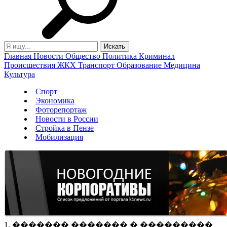
Главная
Новости
Общество
Политика
Криминал
Происшествия
ЖКХ
Транспорт
Образование
Медицина
Культура
Спорт
Экономика
Фоторепортаж
Новости в России
Стройка в Пензе
Мобилизация
1. ������� ������� � ���������