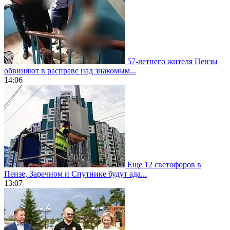
57-летнего жителя Пензы
обвиняют в расправе над знакомым...
14:06
Еще 12 светофоров в
Пензе, Заречном и Спутнике будут ада...
13:07