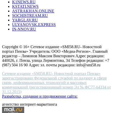
K1NEWS.RU
reddit
KSTATI.NEWS
sevenfridayreplica.ru
ASTRAKHAN.ONLINE
sevenfriday
SOCHISTREAM.RU
outlet
YARGLAV.RU
is
ULYANOVSK.EXPRESS
the
IN-NNOV.RU
first
choice
Согласие на обработку персональных данных
Политика по
for
защите персональных данных
high-
Copyright © 16+ Сетевое издание «SMI58.RU- Новостной
end
портал Пензы» Учредитель: ООО «Медиа-Регион». Главный
people.
редактор – Лимонов Максим Викторович Адрес редакции:
440026, г. Пенза, улица Лермонтова, 34 Телефон редакции: +7
(987) 504 16 90 Адрес эл. почты редакции: info@smi58.ru
Сетевое издание «SMI58.RU- Новостной портал Пензы»
зарегистрировано Федеральной службой по надзору в сфере
связи, информационных технологий и массовых
коммуникаций (регистрационный номер Эл № ФС77-64334 от
31.12.2015)
Разработка, создание и продвижение сайта:
агентство интернет-маркетинга