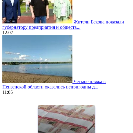
Жители Бекова показали
губернатору предприятия и обществ...
12:07
Четыре пляжа в
Пензенской области оказались непригодны д...
11:05
https://www.vapesstores.fr/
meilleure
cigarette
electronique
best
quality