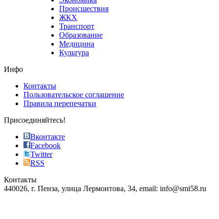
sells
Происшествия
the
ЖКХ
best
Транспорт
phyrevape.com
Образование
vape
Медицина
store
Культура
on
the
Инфо
pursuit
of
Контакты
the
Пользовательское соглашение
most
Правила перепечатки
effective
sophistication
Присоединяйтесь!
also
just
Вконтакте
the
Facebook
right
Twitter
blend
RSS
in
Контакты
creation
440026, г. Пенза, улица Лермонтова, 34, email: info@smi58.ru
completely
unique
Все порталы НМГ
dazzling
type.