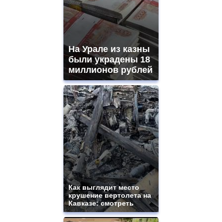
aaa
swiss
movement.
https://gradewatches.to/
mens
and
На Урале из казны
ladies
были украдены 18
watches
миллионов рублей
for
sale.
https://www.replicasrelojes.to/
mens
and
ladies
watches
for
sale.
best
vape
shops
site.
Как выглядит место
offer
крушение вертолета на
all
Кавказе: смотреть
kinds
of