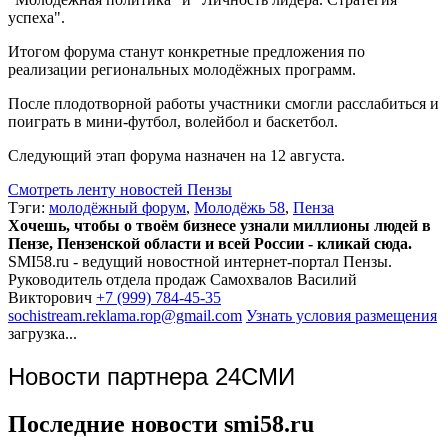
успеха".
Итогом форума станут конкретные предложения по
реализации региональных молодёжных программ.
После плодотворной работы участники смогли расслабиться и
поиграть в мини-футбол, волейбол и баскетбол.
Следующий этап форума назначен на 12 августа.
Смотреть ленту новостей Пензы
Тэги:
молодёжный форум
,
Молодёжь 58
,
Пенза
Хочешь, чтобы о твоём бизнесе узнали миллионы людей в
Пензе, Пензенской области и всей России - кликай сюда.
SMI58.ru - ведущий новостной интернет-портал Пензы.
Руководитель отдела продаж
Самохвалов Василий
Викторович
+7 (999) 784-45-35
sochistream.reklama.rop@gmail.com
Узнать условия размещения
загрузка...
Новости партнера 24СМИ
Последние новости smi58.ru