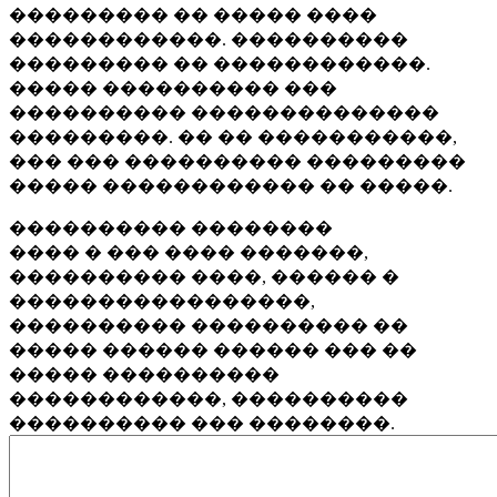
��������� �� ����� ����
������������. ����������
��������� �� ������������.
����� ���������� ���
���������� ��������������
���������. �� �� �����������,
��� ��� ���������� ���������
����� ������������ �� �����.
���������� ��������
���� � ��� ���� �������,
���������� ����, ������ �
�����������������,
���������� ���������� ��
����� ������ ������ ��� ��
����� ����������
������������, ����������
���������� ��� ��������.