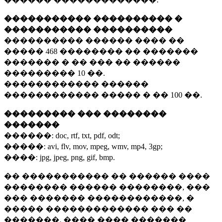
����������� ���������� �
����������� ����������
���������� ������ ���� ��
�����
468 ��������
�� �������
������� � �� ��� �� ������
���������
10 ��.
������������ ������
������������ ����� � ��
100 ��.
��������� ��� ��������
�������
������:
doc, rtf, txt, pdf, odt;
�����:
avi, flv, mov, mpeg, wmv, mp4, 3gp;
����:
jpg, jpeg, png, gif, bmp.
�� ����������� �� ������ ����
�������� ������ ��������, ���
��� ������� ������������, �
����� ������������� ��� ��
�������. ���� ���� �������