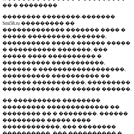
�� � ��������
�������� ��������-�������
Smi58.ru ��������� ��
������������� ������� ���� �
����� ���������,�������,
���������� ����� ������ �����
� ���������� �������. ���
����� ���� ���������� �
���������� �����������,
������ � ������������������,
���������� ���������� ��
������ �����������, ���������
������������ �� ������ ������.
�� ���������� ��������
��������� ������������� ��
�������� �� � ��������. ������
��������� ����� ����
������������, ��� ��������
����������, ��� ���������� �