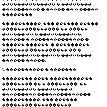
�������������� � ��������
���������� � ����� �� � �����
��������.
�� ��������, ��� ������ �����
��������������� �� �����
������ �� � �����������,
������ � �������������� �
������ ������. � ���������
������� ���������� �� �
���������� ����� ��������
������ �����.
3. ���������� � �������
�������� ���� ��������� ��
�������� �� � ��������, ��
��������� �������� �
��������� ��������������
����������. ��� ������
�������� ����������