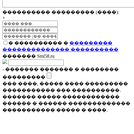
���������� ��������� (����):
+
� ���������� �
���������
�������������� ����������
������� Smi58.ru
- ������� ������� � ��������
���������
��� ����, ����� ���� ���������
����������� ��� ����������.
������� ����� ������������
������ � ������ �������������
����������� ����� � ����.