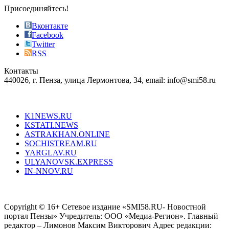
sophistication
Присоединяйтесь!
also
just
Вконтакте
the
Facebook
right
Twitter
blend
RSS
in
Контакты
creation
440026, г. Пенза, улица Лермонтова, 34, email: info@smi58.ru
completely
unique
Все порталы НМГ
dazzling
type.
K1NEWS.RU
reddit
KSTATI.NEWS
sevenfridayreplica.ru
ASTRAKHAN.ONLINE
sevenfriday
SOCHISTREAM.RU
outlet
YARGLAV.RU
is
ULYANOVSK.EXPRESS
the
IN-NNOV.RU
first
choice
Согласие на обработку персональных данных
Политика по
for
защите персональных данных
high-
Copyright © 16+ Сетевое издание «SMI58.RU- Новостной
end
портал Пензы» Учредитель: ООО «Медиа-Регион». Главный
people.
редактор – Лимонов Максим Викторович Адрес редакции: