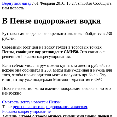
Вернуться назад
/
01 Февраля 2016, 15:27,
smi58.ru
Сообщить
нам новость
В Пензе подорожает водка
Бутылка самого дешевого крепкого алкоголя обойдется в 230
рублей.
Серьезный рост цен на водку грядет в торговых точках
Пензы,
сообщает корреспондент СМИ58.
Это связано с
решением Росалкогольрегулирования.
Если сейчас «поллитру» можно купить за двести рублей, то
вскоре она обойдется в 230. Меры вынужденная и нужна для
того, чтобы производители могли получить прибыль. Эту
инициативу уже поддержал Минэкономразвития и ФАС.
Пока неизвестно, когда именно подорожает алкоголь, но это
неизбежно.
Смотреть ленту новостей Пензы
Тэги:
цены на алкоголь
,
подорожание алкоголя
,
Росалкогольрегулирование
Хочешь, чтобы о твоём бизнесе узнали миллионы людей в