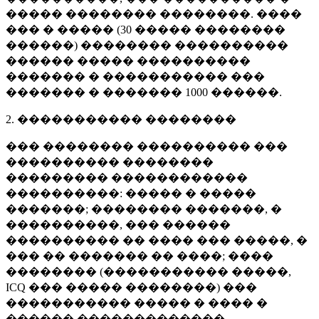
����� �������� ��������. ����
��� � ����� (
30 �����
��������
������) �������� ����������
������ ����� ����������
������� � ����������� ���
������� � �������
1000 ������
.
2. ����������� ��������
��� �������� ���������� ���
���������� ��������
��������� ������������
����������: ����� � �����
�������; �������� �������, �
����������, ��� ������
���������� �� ���� ��� �����, �
��� �� ������� �� ����; ����
�������� (����������� �����,
ICQ ��� ����� ��������) ���
����������� ����� � ���� �
������ �������������.