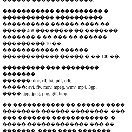
����������� ���������� �
����������� ����������
���������� ������ ���� ��
�����
468 ��������
�� �������
������� � �� ��� �� ������
���������
10 ��.
������������ ������
������������ ����� � ��
100 ��.
��������� ��� ��������
�������
������:
doc, rtf, txt, pdf, odt;
�����:
avi, flv, mov, mpeg, wmv, mp4, 3gp;
����:
jpg, jpeg, png, gif, bmp.
�� ����������� �� ������ ����
�������� ������ ��������, ���
��� ������� ������������, �
����� ������������� ��� ��
�������. ���� ���� �������