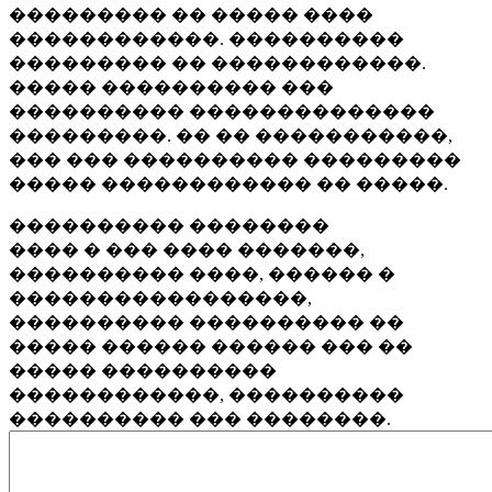
��������� �� ����� ����
������������. ����������
��������� �� ������������.
����� ���������� ���
���������� ��������������
���������. �� �� �����������,
��� ��� ���������� ���������
����� ������������ �� �����.
���������� ��������
���� � ��� ���� �������,
���������� ����, ������ �
�����������������,
���������� ���������� ��
����� ������ ������ ��� ��
����� ����������
������������, ����������
���������� ��� ��������.