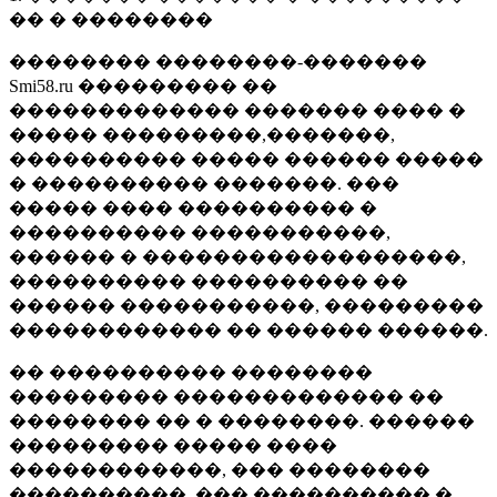
�� � ��������
�������� ��������-�������
Smi58.ru ��������� ��
������������� ������� ���� �
����� ���������,�������,
���������� ����� ������ �����
� ���������� �������. ���
����� ���� ���������� �
���������� �����������,
������ � ������������������,
���������� ���������� ��
������ �����������, ���������
������������ �� ������ ������.
�� ���������� ��������
��������� ������������� ��
�������� �� � ��������. ������
��������� ����� ����
������������, ��� ��������
����������, ��� ���������� �