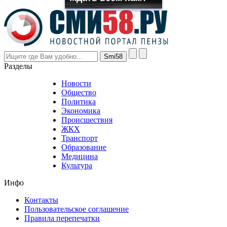
the
prices
are
higher
however
visitors
nevertheless
Разделы
believe
that
Новости
good
Общество
value.
Политика
who
Экономика
sells
Происшествия
the
ЖКХ
best
Транспорт
phyrevape.com
Образование
vape
Медицина
store
Культура
on
the
Инфо
pursuit
of
Контакты
the
Пользовательское соглашение
most
Правила перепечатки
effective