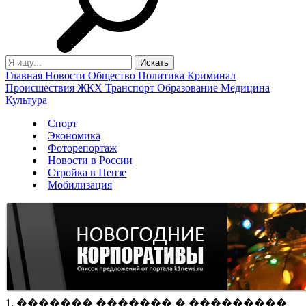
Главная
Новости
Общество
Политика
Криминал
Происшествия
ЖКХ
Транспорт
Образование
Медицина
Культура
Спорт
Экономика
Фоторепортаж
Новости в России
Стройка в Пензе
Мобилизация
1. ������� ������� � ���������