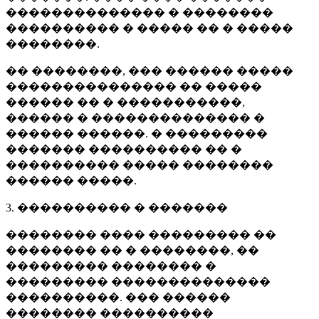
�������������� � ��������
���������� � ����� �� � �����
��������.
�� ��������, ��� ������ �����
��������������� �� �����
������ �� � �����������,
������ � �������������� �
������ ������. � ���������
������� ���������� �� �
���������� ����� ��������
������ �����.
3. ���������� � �������
�������� ���� ��������� ��
�������� �� � ��������, ��
��������� �������� �
��������� ��������������
����������. ��� ������
�������� ����������