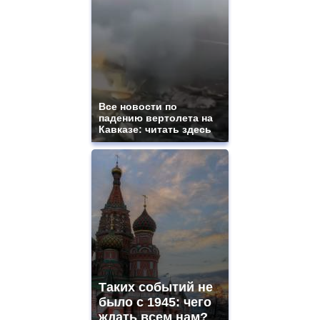
ladies
watches
for
sale.
best
vape
shops
site.
Все новости по
offer
падению вертолета на
all
Кавказе: читать здесь
kinds
of
high
quality
https://www.phoenix-
suns.ru/
which
you
need.
replica
franck
muller
Таких событий не
rolex
было с 1945: чего
even
though
ждать всем нам?