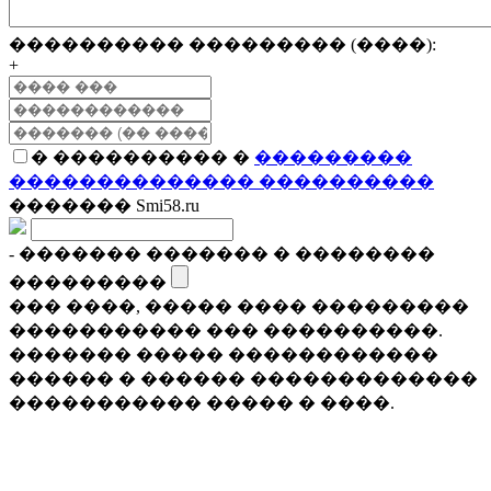
���������� ��������� (����):
+
� ���������� �
���������
�������������� ����������
������� Smi58.ru
- ������� ������� � ��������
���������
��� ����, ����� ���� ���������
����������� ��� ����������.
������� ����� ������������
������ � ������ �������������
����������� ����� � ����.