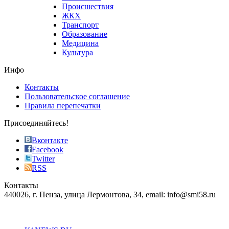
sells
Происшествия
the
ЖКХ
best
Транспорт
phyrevape.com
Образование
vape
Медицина
store
Культура
on
the
Инфо
pursuit
of
Контакты
the
Пользовательское соглашение
most
Правила перепечатки
effective
sophistication
Присоединяйтесь!
also
just
Вконтакте
the
Facebook
right
Twitter
blend
RSS
in
Контакты
creation
440026, г. Пенза, улица Лермонтова, 34, email: info@smi58.ru
completely
unique
Все порталы НМГ
dazzling
type.