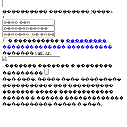
���������� ��������� (����):
+
� ���������� �
���������
�������������� ����������
������� Smi58.ru
- ������� ������� � ��������
���������
��� ����, ����� ���� ���������
����������� ��� ����������.
������� ����� ������������
������ � ������ �������������
����������� ����� � ����.