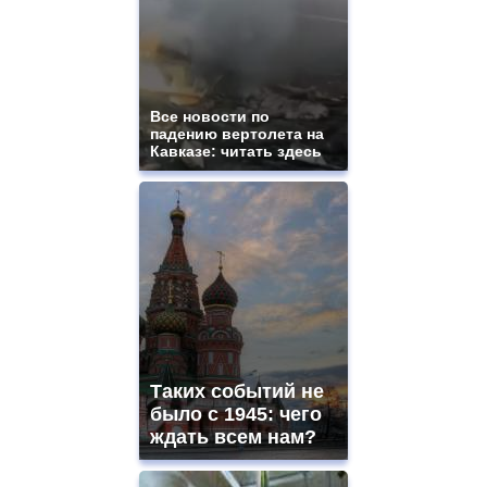
swiss
movement.
https://gradewatches.to/
mens
and
ladies
Все новости по
падению вертолета на
watches
Кавказе: читать здесь
for
sale.
https://www.replicasrelojes.to/
mens
and
ladies
watches
for
sale.
best
vape
shops
Таких событий не
site.
offer
было с 1945: чего
all
ждать всем нам?
kinds
of