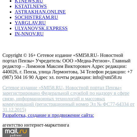
K1NEWS.RU
reddit
KSTATI.NEWS
sevenfridayreplica.ru
ASTRAKHAN.ONLINE
sevenfriday
SOCHISTREAM.RU
outlet
YARGLAV.RU
is
ULYANOVSK.EXPRESS
the
IN-NNOV.RU
first
choice
Согласие на обработку персональных данных
Политика по
for
защите персональных данных
high-
Copyright © 16+ Сетевое издание «SMI58.RU- Новостной
end
портал Пензы» Учредитель: ООО «Медиа-Регион». Главный
people.
редактор – Лимонов Максим Викторович Адрес редакции:
440026, г. Пенза, улица Лермонтова, 34 Телефон редакции: +7
(987) 504 16 90 Адрес эл. почты редакции: info@smi58.ru
Сетевое издание «SMI58.RU- Новостной портал Пензы»
зарегистрировано Федеральной службой по надзору в сфере
связи, информационных технологий и массовых
коммуникаций (регистрационный номер Эл № ФС77-64334 от
31.12.2015)
Разработка, создание и продвижение сайта:
агентство интернет-маркетинга