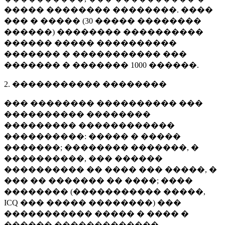
����� �������� ��������. ����
��� � ����� (
30 �����
��������
������) �������� ����������
������ ����� ����������
������� � ����������� ���
������� � �������
1000 ������
.
2. ����������� ��������
��� �������� ���������� ���
���������� ��������
��������� ������������
����������: ����� � �����
�������; �������� �������, �
����������, ��� ������
���������� �� ���� ��� �����, �
��� �� ������� �� ����; ����
�������� (����������� �����,
ICQ ��� ����� ��������) ���
����������� ����� � ���� �
������ �������������.