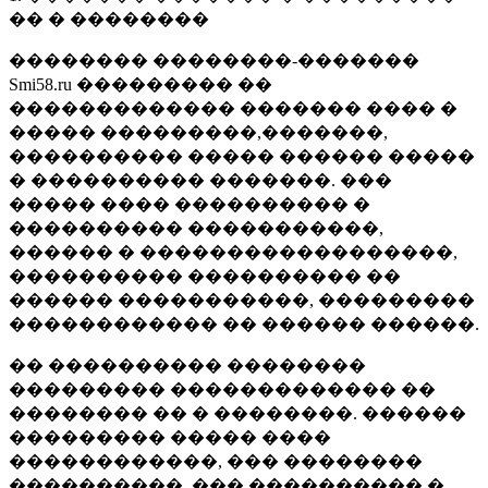
�� � ��������
�������� ��������-�������
Smi58.ru ��������� ��
������������� ������� ���� �
����� ���������,�������,
���������� ����� ������ �����
� ���������� �������. ���
����� ���� ���������� �
���������� �����������,
������ � ������������������,
���������� ���������� ��
������ �����������, ���������
������������ �� ������ ������.
�� ���������� ��������
��������� ������������� ��
�������� �� � ��������. ������
��������� ����� ����
������������, ��� ��������
����������, ��� ���������� �