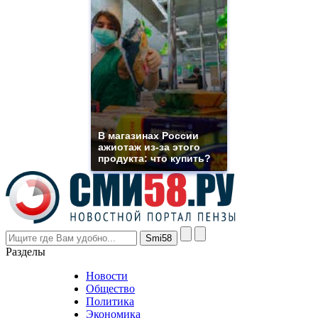
high
quality
https://www.phoenix-
suns.ru/
which
you
need.
replica
franck
muller
rolex
В магазинах России
even
ажиотаж из-за этого
though
продукта: что купить?
the
prices
are
higher
however
visitors
nevertheless
Разделы
believe
that
Новости
good
Общество
value.
Политика
who
Экономика