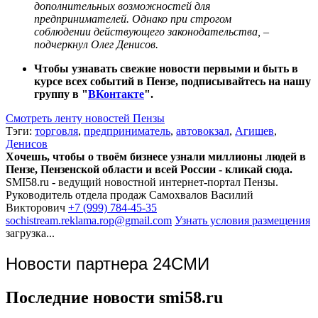
дополнительных возможностей для
предпринимателей. Однако при строгом
соблюдении действующего законодательства, –
подчеркнул Олег Денисов.
Чтобы узнавать свежие новости первыми и быть в
курсе всех событий в Пензе, подписывайтесь на нашу
группу в "
ВКонтакте
".
Смотреть ленту новостей Пензы
Тэги:
торговля
,
предприниматель
,
автовокзал
,
Агишев
,
Денисов
Хочешь, чтобы о твоём бизнесе узнали миллионы людей в
Пензе, Пензенской области и всей России - кликай сюда.
SMI58.ru - ведущий новостной интернет-портал Пензы.
Руководитель отдела продаж
Самохвалов Василий
Викторович
+7 (999) 784-45-35
sochistream.reklama.rop@gmail.com
Узнать условия размещения
загрузка...
Новости партнера 24СМИ
Последние новости smi58.ru