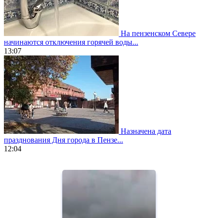
На пензенском Севере
начинаются отключения горячей воды...
13:07
Назначена дата
празднования Дня города в Пензе...
12:04
https://www.vapesstores.fr/
meilleure
cigarette
electronique
best
quality
aaa