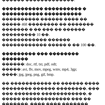
����������� ���������� �
����������� ����������
���������� ������ ���� ��
�����
468 ��������
�� �������
������� � �� ��� �� ������
���������
10 ��.
������������ ������
������������ ����� � ��
100 ��.
��������� ��� ��������
�������
������:
doc, rtf, txt, pdf, odt;
�����:
avi, flv, mov, mpeg, wmv, mp4, 3gp;
����:
jpg, jpeg, png, gif, bmp.
�� ����������� �� ������ ����
�������� ������ ��������, ���
��� ������� ������������, �
����� ������������� ��� ��
�������. ���� ���� �������