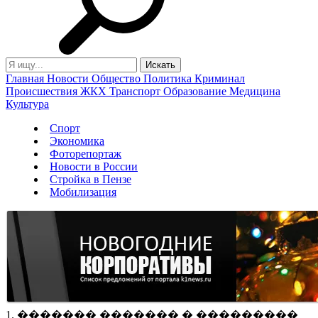
Главная
Новости
Общество
Политика
Криминал
Происшествия
ЖКХ
Транспорт
Образование
Медицина
Культура
Спорт
Экономика
Фоторепортаж
Новости в России
Стройка в Пензе
Мобилизация
1. ������� ������� � ���������