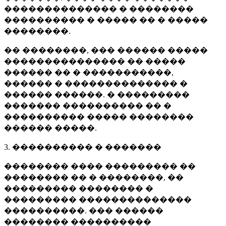
�������������� � ��������
���������� � ����� �� � �����
��������.
�� ��������, ��� ������ �����
��������������� �� �����
������ �� � �����������,
������ � �������������� �
������ ������. � ���������
������� ���������� �� �
���������� ����� ��������
������ �����.
3. ���������� � �������
�������� ���� ��������� ��
�������� �� � ��������, ��
��������� �������� �
��������� ��������������
����������. ��� ������
�������� ����������